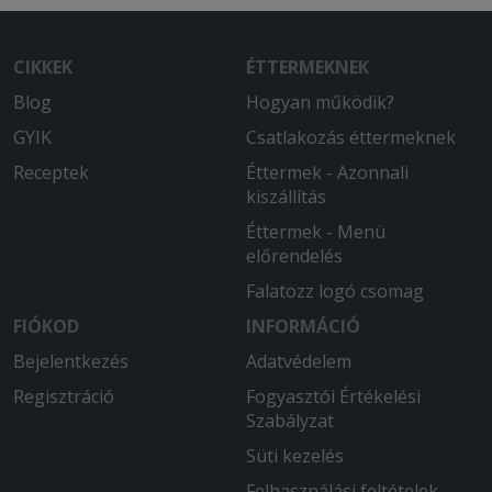
CIKKEK
ÉTTERMEKNEK
Blog
Hogyan működik?
GYIK
Csatlakozás éttermeknek
Receptek
Éttermek - Azonnali
kiszállítás
Éttermek - Menü
előrendelés
Falatozz logó csomag
FIÓKOD
INFORMÁCIÓ
Bejelentkezés
Adatvédelem
Regisztráció
Fogyasztói Értékelési
Szabályzat
Süti kezelés
Felhasználási feltételek