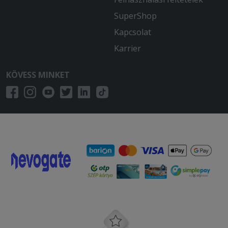
SuperShop
Kapcsolat
Karrier
KÖVESS MINKET