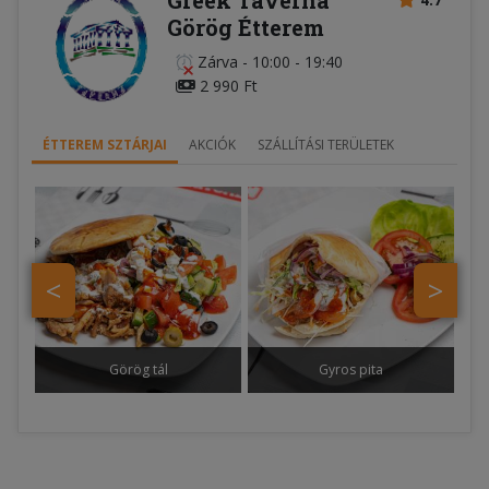
Greek Taverna
4.7
Görög Étterem
Zárva
-
10:00 - 19:40
2 990 Ft
ÉTTEREM SZTÁRJAI
AKCIÓK
SZÁLLÍTÁSI TERÜLETEK
<
>
Görög tál
Gyros pita