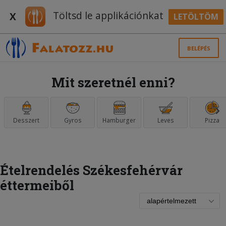
Töltsd le applikációnkat
X
LETÖLTÖM
BELÉPÉS
Mit szeretnél enni?
Desszert
Gyros
Hamburger
Leves
Pizza
Ételrendelés Székesfehérvár
éttermeiből