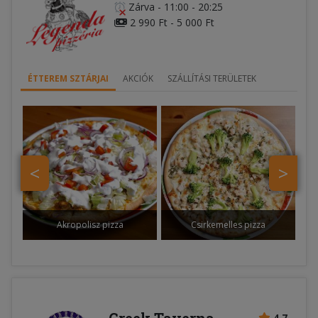
Zárva
-
11:00 - 20:25
2 990 Ft - 5 000 Ft
ÉTTEREM SZTÁRJAI
AKCIÓK
SZÁLLÍTÁSI TERÜLETEK
<
>
Akropolisz pizza
Csirkemelles pizza