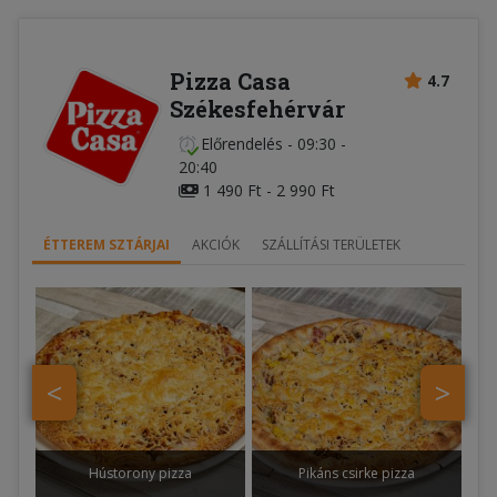
Pizza Casa
4.7
Székesfehérvár
Előrendelés
-
09:30 -
20:40
1 490 Ft - 2 990 Ft
ÉTTEREM SZTÁRJAI
AKCIÓK
SZÁLLÍTÁSI TERÜLETEK
<
>
Hústorony pizza
Pikáns csirke pizza