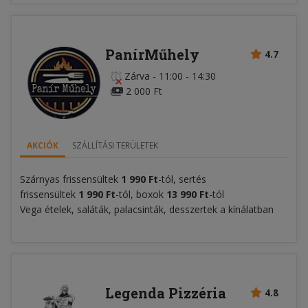
PanírMűhely
4.7
Zárva
-
11:00 - 14:30
2 000 Ft
AKCIÓK
SZÁLLÍTÁSI TERÜLETEK
Szárnyas frissensültek
1 990
F
t
-tól, sertés
frissensültek
1 990 Ft
-tól, boxok
13 990 Ft
-tól
Vega ételek, saláták, palacsinták, desszertek a kínálatban
Legenda Pizzéria
4.8