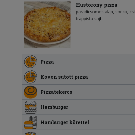
Hústorony pizza
paradicsomos alap
sonka
cs
trappista sajt
Pizza
Kövön sütött pizza
Pizzatekercs
Hamburger
Hamburger körettel