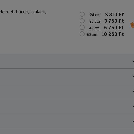
irkemell
bacon
szalámi
2 310 Ft
24 cm
3 760 Ft
30 cm
6 760 Ft
45 cm
10 260 Ft
60 cm