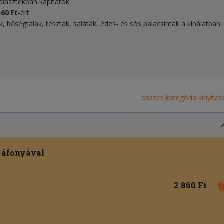
választékban kaphatók.
560 Ft
-ért.
tek, bőségtálak, tészták, saláták, édes- és sós palacsinták a kínálatban.
összes kategória kinyitás
 áfonyával
2 860 Ft