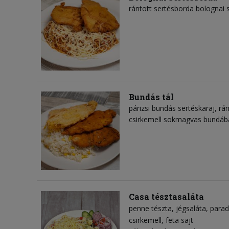
rántott sertésborda bolognai s
Bundás tál
párizsi bundás sertéskaraj, rán
csirkemell sokmagvas bundába
Casa tésztasaláta
penne tészta
jégsaláta
para
csirkemell
feta sajt