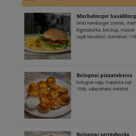
Marhaburger hasábbur
óriás hamburger zsemle
mar
kígyóuborka
ketchup
mustár
saját készítésű zsemlével, 1
Bolognai pizzatekercs
bolognai ragu
trappista sajt
10db, választható öntettel
Bolognai sertésborda