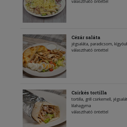
választható öntettel
Cézár saláta
jégsaláta
paradicsom
kígyóu
választható öntettel
Csirkés tortilla
tortilla
grill csirkemell
jégsalá
lilahagyma
választható öntettel