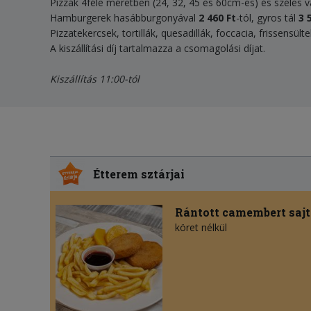
Pizzák 4féle méretben (24, 32, 45 és 60cm-es) és széles 
Hamburgerek hasábburgonyával
2 460 Ft
-tól, gyros tál
3 
Pizzatekercsek, tortillák, quesadillák, foccacia, frissensül
A kiszállítási díj tartalmazza a csomagolási díjat.
Kiszállítás 11:00-tól
Étterem sztárjai
Rántott camembert sajt
köret nélkül