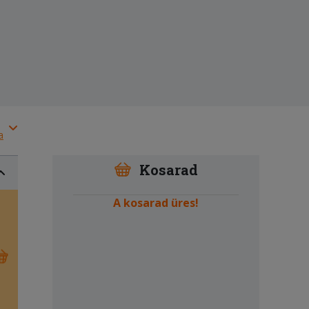
a
Kosarad
A kosarad üres!