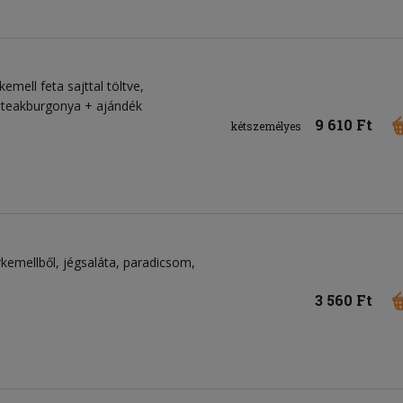
kemell feta sajttal töltve,
 steakburgonya + ajándék
9 610 Ft
kétszemélyes
rkemellből
jégsaláta
paradicsom
3 560 Ft