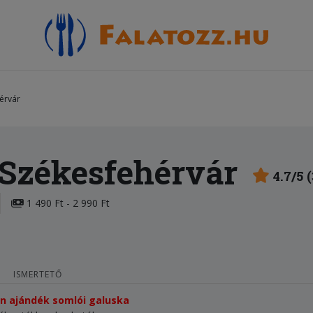
érvár
 Székesfehérvár
4.7/5 
1 490 Ft - 2 990 Ft
ISMERTETŐ
tén ajándék somlói galuska