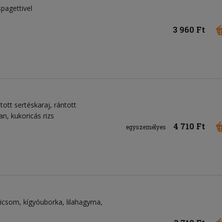
pagettivel
3 960 Ft
tott sertéskaraj, rántott
n, kukoricás rizs
4 710 Ft
egyszemélyes
dicsom
kígyóuborka
lilahagyma