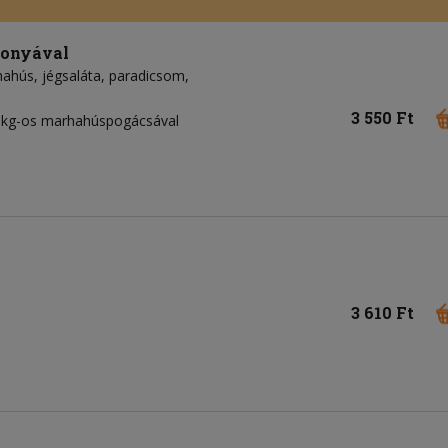
gonyával
hahús
jégsaláta
paradicsom
3 550 Ft
7dkg-os marhahúspogácsával
3 610 Ft