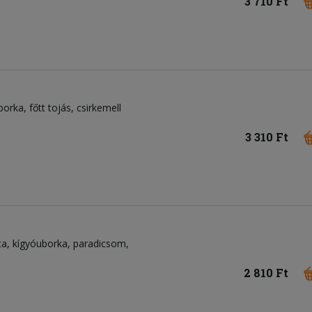
3 710 Ft
borka
főtt tojás
csirkemell
3 310 Ft
ta
kígyóuborka
paradicsom
2 810 Ft