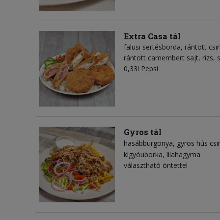
Extra Casa tál
falusi sertésborda, rántott csir
rántott camembert sajt, rizs,
0,33l Pepsi
Gyros tál
hasábburgonya
gyros hús csi
kígyóuborka
lilahagyma
választható öntettel