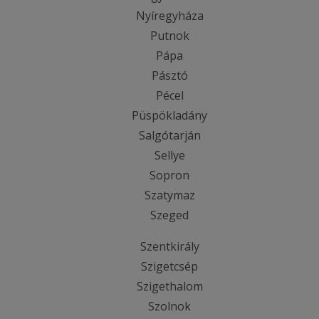
Nyíregyháza
Putnok
Pápa
Pásztó
Pécel
Püspökladány
Salgótarján
Sellye
Sopron
Szatymaz
Szeged
Szentkirály
Szigetcsép
Szigethalom
Szolnok