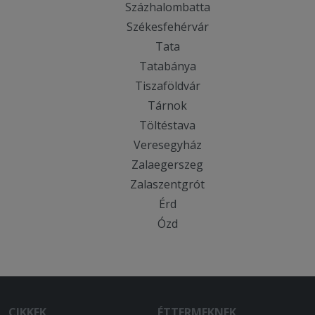
Százhalombatta
Székesfehérvár
Tata
Tatabánya
Tiszaföldvár
Tárnok
Töltéstava
Veresegyház
Zalaegerszeg
Zalaszentgrót
Érd
Ózd
CIKKEK
ÉTTERMEKNEK