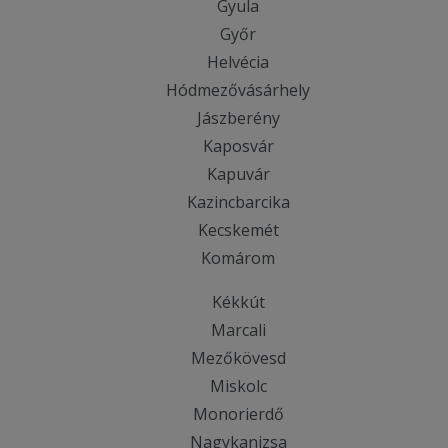
Gyula
Győr
Helvécia
Hódmezővásárhely
Jászberény
Kaposvár
Kapuvár
Kazincbarcika
Kecskemét
Komárom
Kékkút
Marcali
Mezőkövesd
Miskolc
Monorierdő
Nagykanizsa