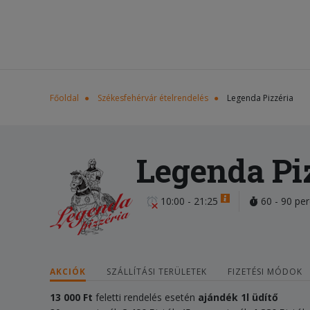
Főoldal
Székesfehérvár ételrendelés
Legenda Pizzéria
Legenda Pi
10:00 - 21:25
60 - 90 per
AKCIÓK
SZÁLLÍTÁSI TERÜLETEK
FIZETÉSI MÓDOK
13 000 Ft
feletti rendelés esetén
ajándék
1l üdítő