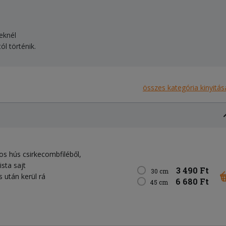
teknél
ól történik.
összes kategória kinyitás
os hús csirkecombfiléből,
ista sajt
3 490 Ft
30 cm
 után kerül rá
6 680 Ft
45 cm