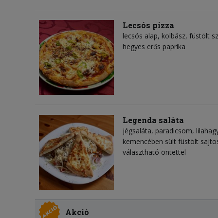
Lecsós pizza
lecsós alap, kolbász, füstölt
hegyes erős paprika
Legenda saláta
jégsaláta, paradicsom, lilahag
kemencében sült füstölt sajto
választható öntettel
Akció