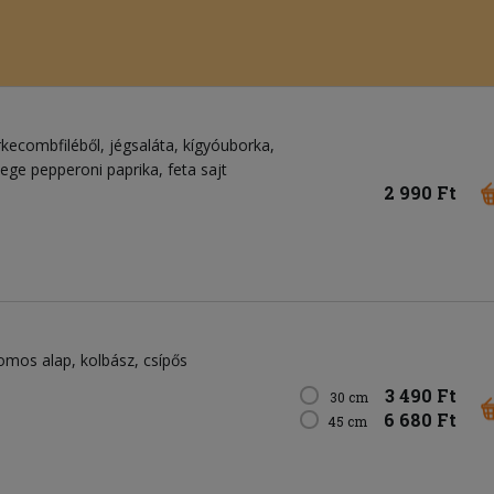
kecombfiléből, jégsaláta, kígyóuborka,
ge pepperoni paprika, feta sajt
2 990 Ft
omos alap, kolbász, csípős
3 490 Ft
30 cm
6 680 Ft
45 cm