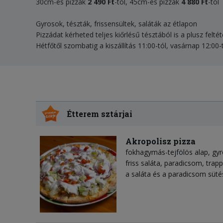
30cm-es pizzák
2 490 Ft
-tól, 45cm-es pizzák
4 880 Ft
-tól
Gyrosok, tészták, frissensültek, saláták az étlapon
Pizzádat kérheted teljes kiőrlésű tésztából is a plusz felté
Hétfőtől szombatig a kiszállítás 11:00-tól, vasárnap 12:00-t
Étterem sztárjai
Akropolisz pizza
fokhagymás-tejfölös alap, gyr
friss saláta, paradicsom, trapp
a saláta és a paradicsom sütés