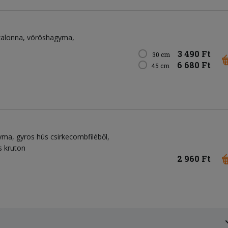
 szalonna, vöröshagyma,
3 490 Ft
30 cm
6 680 Ft
45 cm
yma, gyros hús csirkecombfiléből,
s kruton
2 960 Ft