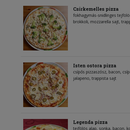
Csirkemelles pizza
fokhagymás-snidlinges tejfölös
brokkoli, mozzarella sajt, trapp
Isten ostora pizza
csípős pizzaszósz, bacon, csíp
jalapeno, trappista sajt
Legenda pizza
tejfölös alap, sonka, bacon, 