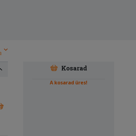
a
Kosarad
A kosarad üres!