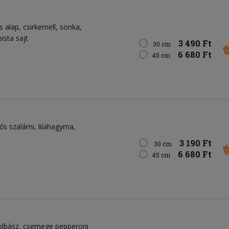
 alap, csirkemell, sonka,
ista sajt
3 490 Ft
30 cm
6 680 Ft
45 cm
ős szalámi, lilahagyma,
3 190 Ft
30 cm
6 680 Ft
45 cm
kolbász, csemege pepperoni