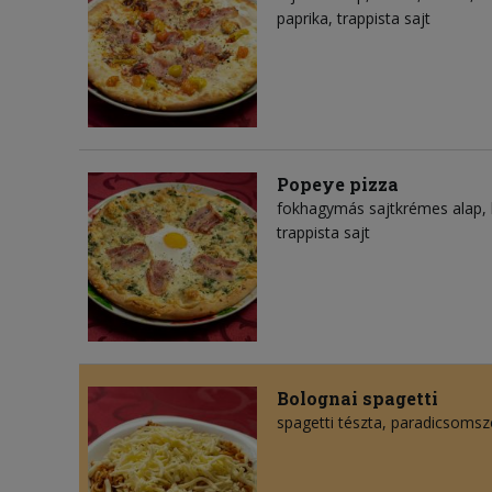
paprika, trappista sajt
Popeye pizza
fokhagymás sajtkrémes alap, 
trappista sajt
Bolognai spagetti
spagetti tészta, paradicsomszó