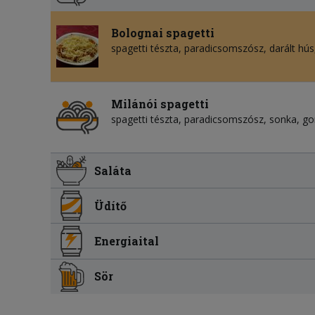
Bolognai spagetti
spagetti tészta, paradicsomszósz, darált hús,
Milánói spagetti
spagetti tészta, paradicsomszósz, sonka, go
Saláta
Üdítő
Energiaital
Sör