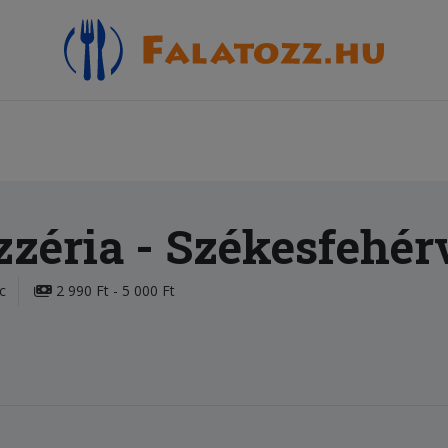
zzéria
- Székesfehér
c
2 990 Ft - 5 000 Ft