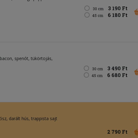
3 190 Ft
30 cm
6 180 Ft
45 cm
bacon, spenót, tükörtojás,
3 490 Ft
30 cm
6 680 Ft
45 cm
sz, darált hús, trappista sajt
2 790 Ft