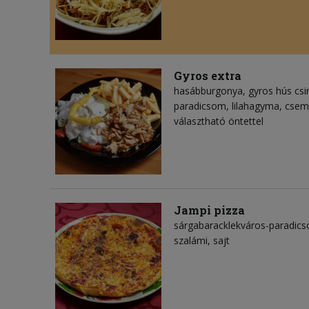
Gyros extra
hasábburgonya, gyros hús csir
paradicsom, lilahagyma, cseme
választható öntettel
Jampi pizza
sárgabaracklekváros-paradics
szalámi, sajt