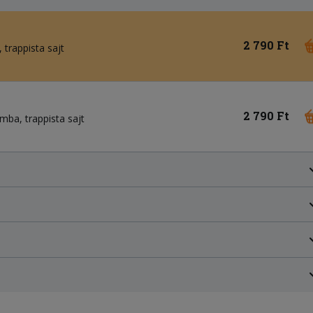
2 790 Ft
 trappista sajt
2 790 Ft
mba, trappista sajt