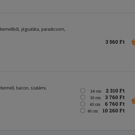
rkemellből
jégsaláta
paradicsom
3 560 Ft
irkemell
bacon
szalámi
2 310 Ft
24 cm
3 760 Ft
30 cm
6 760 Ft
45 cm
10 260 Ft
60 cm