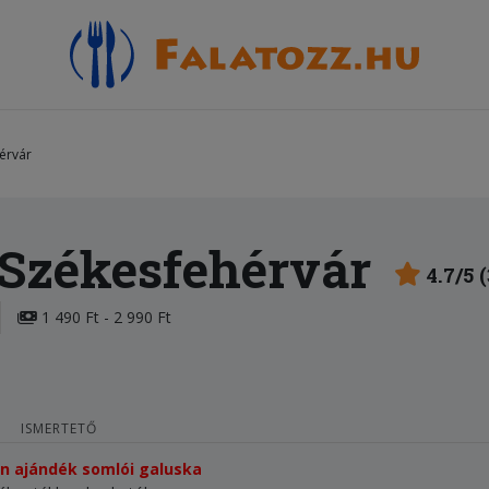
érvár
 Székesfehérvár
4.7/5 
1 490 Ft - 2 990 Ft
ISMERTETŐ
tén ajándék somlói galuska