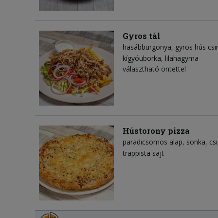
Gyros tál
hasábburgonya
gyros hús csi
kígyóuborka
lilahagyma
választható öntettel
Hústorony pizza
paradicsomos alap
sonka
cs
trappista sajt