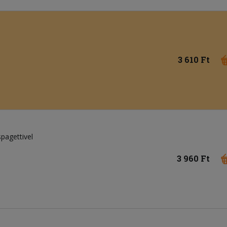
3 610 Ft
pagettivel
3 960 Ft