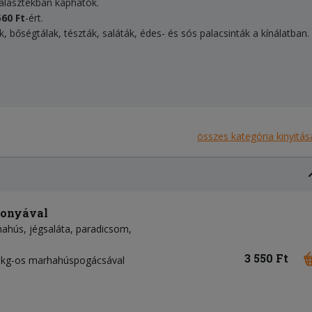
választékban kaphatók.
560 Ft
-ért.
tek, bőségtálak, tészták, saláták, édes- és sós palacsinták a kínálatban.
összes kategória kinyitás
gonyával
hahús
jégsaláta
paradicsom
3 550 Ft
7dkg-os marhahúspogácsával