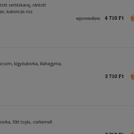
tott sertéskaraj, rántott
n, kukoricás rizs
4 710 Ft
egyszemélyes
dicsom
kígyóuborka
lilahagyma
3 710 Ft
borka
főtt tojás
csirkemell