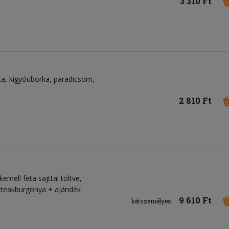
3 310 Ft
ta
kígyóuborka
paradicsom
2 810 Ft
kemell feta sajttal töltve,
 steakburgonya + ajándék
9 610 Ft
kétszemélyes