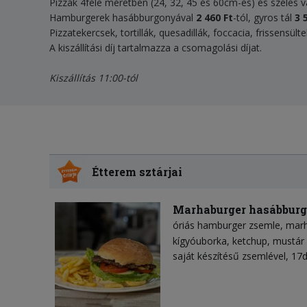
Pizzák 4féle méretben (24, 32, 45 és 60cm-es) és széles 
Hamburgerek hasábburgonyával
2 460 Ft
-tól, gyros tál
3 
Pizzatekercsek, tortillák, quesadillák, foccacia, frissensül
A kiszállítási díj tartalmazza a csomagolási díjat.
Kiszállítás 11:00-tól
Étterem sztárjai
Marhaburger hasábbur
óriás hamburger zsemle
mar
kígyóuborka
ketchup
mustár
saját készítésű zsemlével, 1