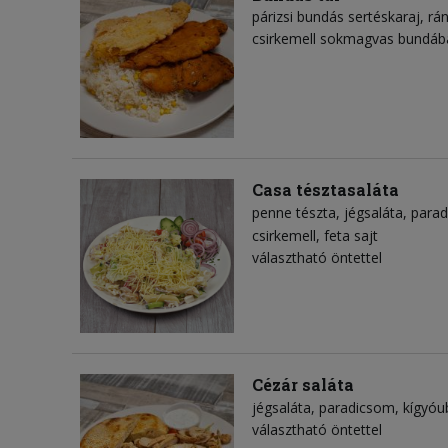
párizsi bundás sertéskaraj, rán
csirkemell sokmagvas bundába
Casa tésztasaláta
penne tészta
jégsaláta
para
csirkemell
feta sajt
választható öntettel
Cézár saláta
jégsaláta
paradicsom
kígyóu
választható öntettel