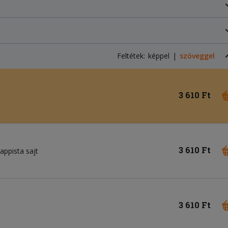
Feltétek:
képpel
szöveggel
3 610 Ft
3 610 Ft
rappista sajt
3 610 Ft