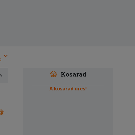
a
Kosarad
A kosarad üres!