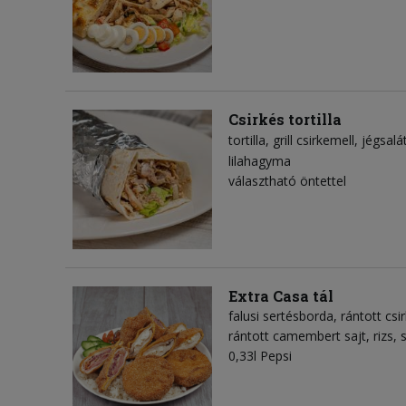
Csirkés tortilla
tortilla
grill csirkemell
jégsalá
lilahagyma
választható öntettel
Extra Casa tál
falusi sertésborda, rántott csir
rántott camembert sajt, rizs,
0,33l Pepsi