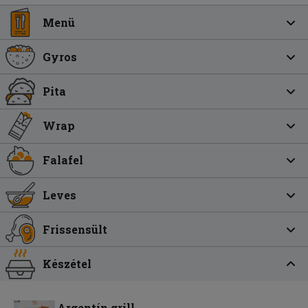
Menü
Gyros
Pita
Wrap
Falafel
Leves
Frissensült
Készétel
Argentín grill