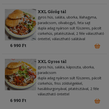
XXL Görög tál
gyros hús
saláta
uborka
lilahagyma
paradicsom
olívabogyó
feta sajt
dupla adag nyárson sült fűszeres, pácolt
csirkehús, pitatésztával, 2 féle választható
öntettel, választható salátával
6 990 Ft
XXL Gyros tál
gyros hús
saláta
káposzta
uborka
paradicsom
dupla adag nyárson sült fűszeres, pácolt
csirkehús, friss zöldségekkel,
hasábburgonyával, pitatésztával, 2 féle
választható öntettel
6 990 Ft