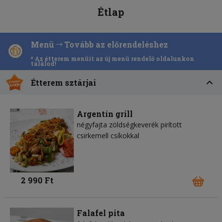
Étlap
Menü
Tovább az előrendeléshez
* Az étterem menüit az új menü rendelő oldalunkon
találod!
Étterem sztárjai
Argentín grill
négyfajta zöldségkeverék pirított
csirkemell csíkokkal
2 990 Ft
Falafel pita