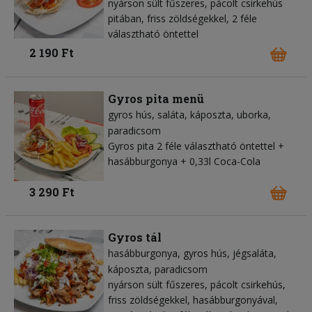
nyárson sült fűszeres, pácolt csirkehús
pitában, friss zöldségekkel, 2 féle
választható öntettel
2 190 Ft
Gyros pita menü
gyros hús
saláta
káposzta
uborka
paradicsom
Gyros pita 2 féle választható öntettel +
hasábburgonya + 0,33l Coca-Cola
3 290 Ft
Gyros tál
hasábburgonya
gyros hús
jégsaláta
káposzta
paradicsom
nyárson sült fűszeres, pácolt csirkehús,
friss zöldségekkel, hasábburgonyával,