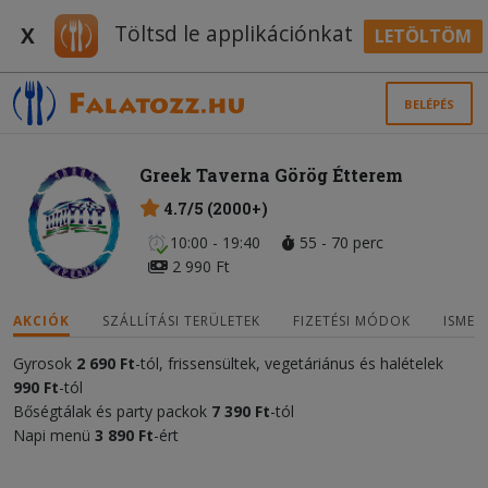
Töltsd le applikációnkat
X
LETÖLTÖM
BELÉPÉS
Greek Taverna Görög Étterem
4.7/5 (2000+)
10:00 - 19:40
55 - 70 perc
2 990 Ft
AKCIÓK
SZÁLLÍTÁSI TERÜLETEK
FIZETÉSI MÓDOK
ISMER
Gyrosok
2
690 Ft
-tól, frissensültek, vegetáriánus és halételek
9
9
0 Ft
-tól
Bőségtálak és party packok
7 390 Ft
-tól
Napi menü
3
890 Ft
-ért