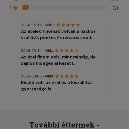
1
(2)
2026-05-16 - Mária:
Az ételek fínomak voltak,a házhoz
szállítás pontos és udvarias volt.
2026-05-14 - Attila:
Az étel finom volt, mint mindig, de
sajnos hidegen érkezett.
2026-03-06 - Attila:
Kiváló volt az étel és a kiszállítás
gyorsasága is
2026-02-07 - Edina:
Hideg volt az étel mire megkaptuk
2025-10-11 - Virág:
További éttermek -
Nagyon régóta törzsvendég vagyok. Az