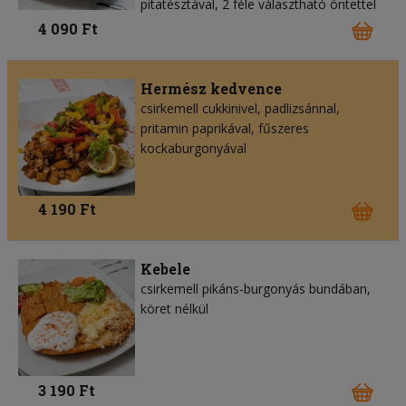
pitatésztával, 2 féle választható öntettel
4 090 Ft
Hermész kedvence
csirkemell cukkinivel, padlizsánnal,
pritamin paprikával, fűszeres
kockaburgonyával
4 190 Ft
Kebele
csirkemell pikáns-burgonyás bundában,
köret nélkül
3 190 Ft