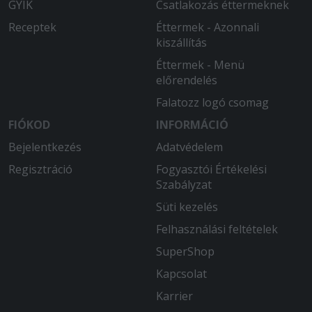
GYIK
Csatlakozás éttermeknek
2025-07-03 - SZILVIA:
Szuper volt!
Receptek
Éttermek - Azonnali
kiszállítás
Éttermek - Menü
előrendelés
Falatozz logó csomag
FIÓKOD
INFORMÁCIÓ
Bejelentkezés
Adatvédelem
Regisztráció
Fogyasztói Értékelési
Szabályzat
Süti kezelés
Felhasználási feltételek
SuperShop
Kapcsolat
Karrier