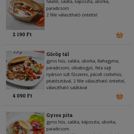
falafel
saláta
káposzta
uborka
paradicsom
2 féle választható öntettel
2 190 Ft
Görög tál
gyros hús
saláta
uborka
lilahagyma
paradicsom
olívabogyó
feta sajt
nyárson sült fűszeres, pácolt csirkehús,
pitatésztával, 2 féle választható öntettel,
választható salátával
4 090 Ft
Gyros pita
gyros hús
saláta
káposzta
uborka
paradicsom