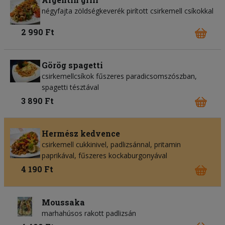
négyfajta zöldségkeverék pirított csirkemell csíkokkal
2 990 Ft
Görög spagetti
csirkemellcsíkok fűszeres paradicsomszószban,
spagetti tésztával
3 890 Ft
Hermész kedvence
csirkemell cukkinivel, padlizsánnal, pritamin
paprikával, fűszeres kockaburgonyával
4 190 Ft
Moussaka
marhahúsos rakott padlizsán