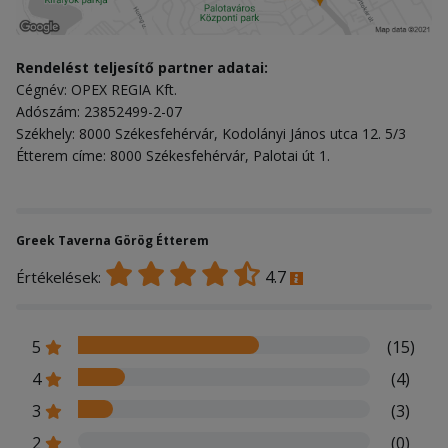
Rendelést teljesítő partner adatai:
Cégnév: OPEX REGIA Kft.
Adószám: 23852499-2-07
Székhely: 8000 Székesfehérvár, Kodolányi János utca 12. 5/3
Étterem címe: 8000 Székesfehérvár, Palotai út 1.
Greek Taverna Görög Étterem
4.7
Értékelések:
5
(15)
4
(4)
3
(3)
2
(0)