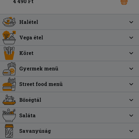
4 490 Ft
Halétel
Vega étel
Köret
Gyermek menü
Street food menü
Bőségtál
Saláta
Savanyúság