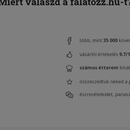
Miért válaszd a falatozz.hu-t
több, mint
35 000
követ
vásárlói értékelés
9.7/
számos étterem
kínál
összeszedtük neked a
észrevételeidet, panas