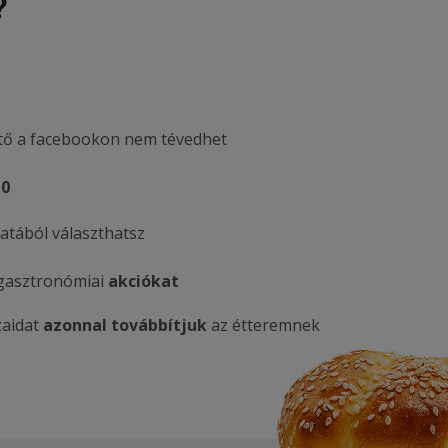
?
ő a facebookon nem tévedhet
10
atából választhatsz
 gasztronómiai
akciókat
zaidat
azonnal továbbítjuk
az étteremnek