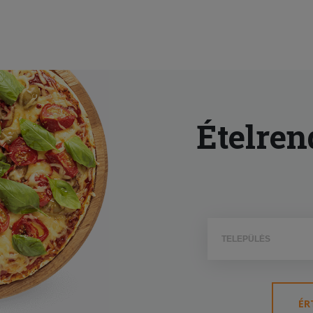
Ételren
ÉR