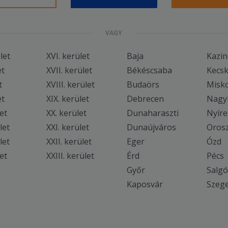
VAGY
ület
XVI. kerület
Baja
Kazin
et
XVII. kerület
Békéscsaba
Kecs
t
XVIII. kerület
Budaörs
Misko
et
XIX. kerület
Debrecen
Nagy
let
XX. kerület
Dunaharaszti
Nyír
let
XXI. kerület
Dunaújváros
Oros
let
XXII. kerület
Eger
Ózd
et
XXIII. kerület
Érd
Pécs
Győr
Salgó
Kaposvár
Szeg