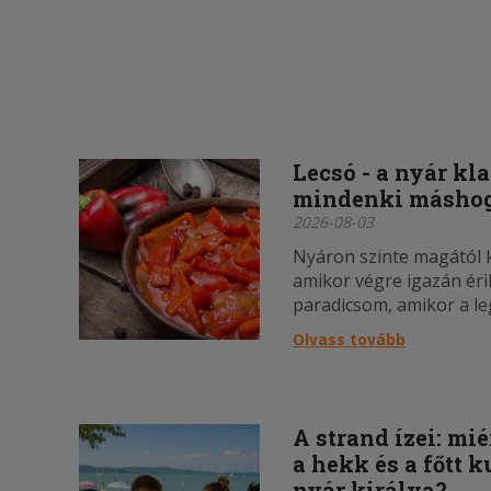
Lecsó - a nyár kl
mindenki máshog
2026-08-03
Nyáron szinte magától k
amikor végre igazán éri
paradicsom, amikor a l
esnek a legjobban, és 
Olvass tovább
órákat a konyhában tölt
több lenni, mint ami - 
máshogy
A strand ízei: mié
a hekk és a főtt k
nyár királya?