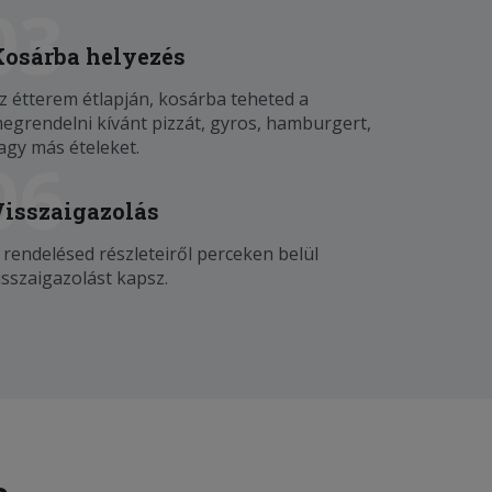
03
Kosárba helyezés
z étterem étlapján, kosárba teheted a
egrendelni kívánt pizzát, gyros, hamburgert,
agy más ételeket.
06
Visszaigazolás
 rendelésed részleteiről perceken belül
isszaigazolást kapsz.