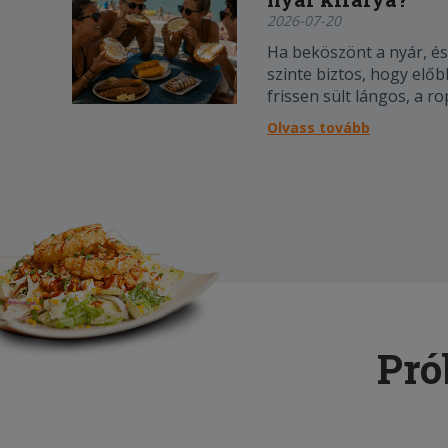
2026-07-20
Ha beköszönt a nyár, és
szinte biztos, hogy el
frissen sült lángos, a r
kukorica jellegzetes illa
Olvass tovább
ezek az ételek váltak a
elenegedhetetlen szere
Pró