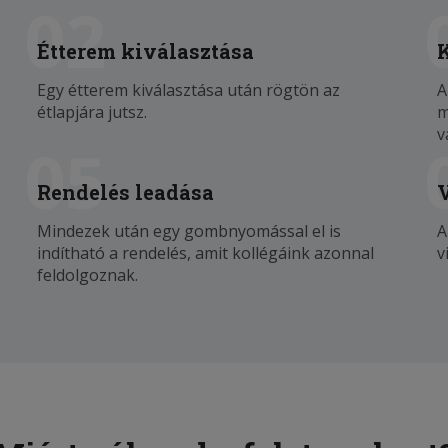
02
Étterem kiválasztása
Egy étterem kiválasztása után rögtön az
A
étlapjára jutsz.
m
v
05
Rendelés leadása
Mindezek után egy gombnyomással el is
A
indítható a rendelés, amit kollégáink azonnal
v
feldolgoznak.