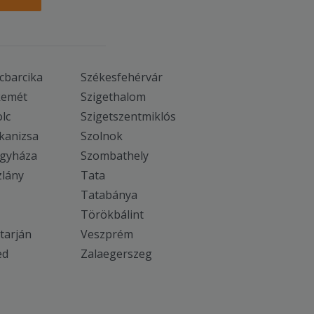
cbarcika
Székesfehérvár
kemét
Szigethalom
lc
Szigetszentmiklós
kanizsa
Szolnok
egyháza
Szombathely
zlány
Tata
Tatabánya
Törökbálint
tarján
Veszprém
ed
Zalaegerszeg