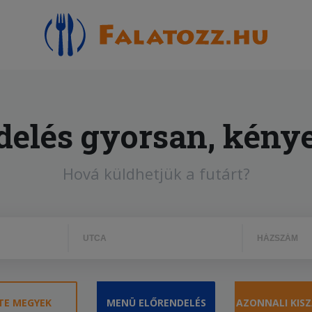
delés
gyorsan, kény
Hová küldhetjük a futárt?
TE MEGYEK
MENÜ ELŐRENDELÉS
AZONNALI KISZ