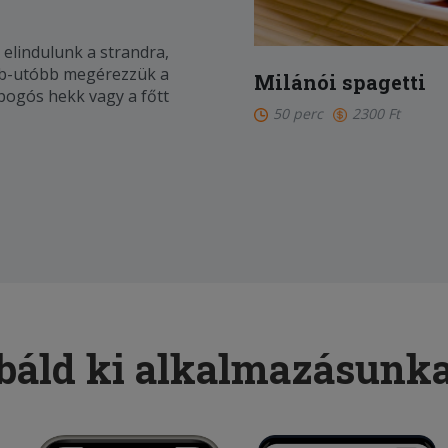
 elindulunk a strandra,
őbb-utóbb megérezzük a
Milánói spagetti
opogós hekk vagy a főtt
50 perc
2300 Ft
tát. Vajon miért pont
 magyar strandok
plőivé
báld ki alkalmazásunkat