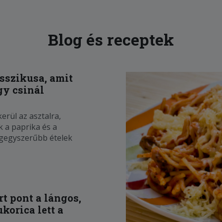
Blog és receptek
asszikusa, amit
y csinál
erül az asztalra,
k a paprika és a
egegyszerűbb ételek
amikor nem akarunk
eni. A lecsó nem akar
mégis mindenki
rt pont a lángos,
ukorica lett a