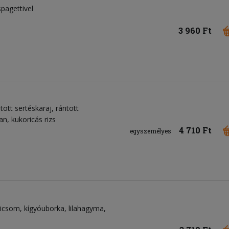
pagettivel
3 960 Ft
tott sertéskaraj, rántott
n, kukoricás rizs
4 710 Ft
egyszemélyes
dicsom
kígyóuborka
lilahagyma