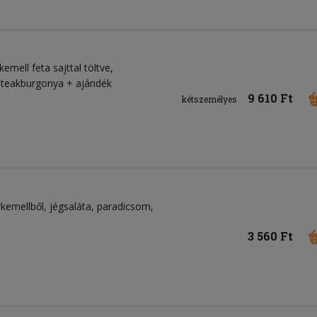
kemell feta sajttal töltve,
 steakburgonya + ajándék
9 610 Ft
kétszemélyes
rkemellből
jégsaláta
paradicsom
3 560 Ft