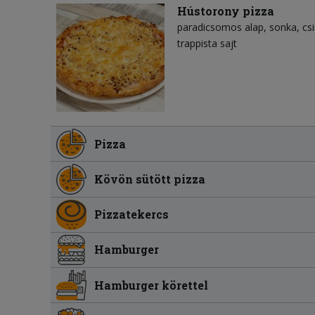
Hústorony pizza
paradicsomos alap
sonka
cs
trappista sajt
Pizza
Kövön sütött pizza
Pizzatekercs
Hamburger
Hamburger körettel