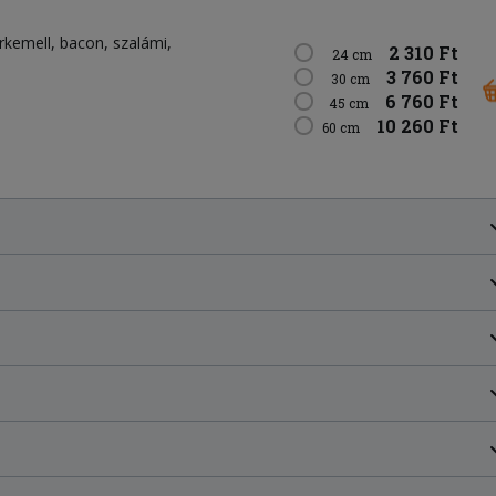
irkemell
bacon
szalámi
2 310 Ft
24 cm
3 760 Ft
30 cm
6 760 Ft
45 cm
10 260 Ft
60 cm