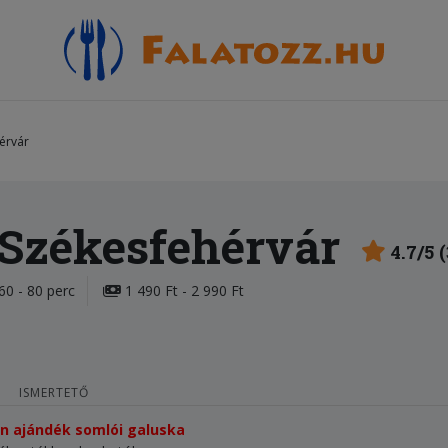
érvár
 Székesfehérvár
4.7/5 
60 - 80 perc
1 490 Ft - 2 990 Ft
ISMERTETŐ
tén ajándék somlói galuska