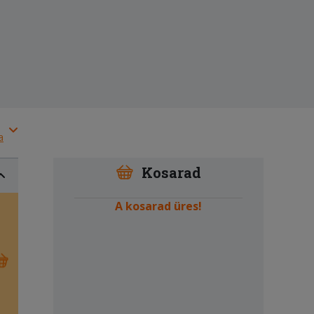
a
Kosarad
A kosarad üres!