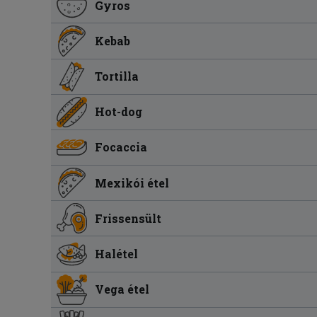
Gyros
Kebab
Tortilla
Hot-dog
Focaccia
Mexikói étel
Frissensült
Halétel
Vega étel