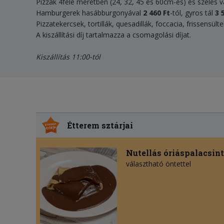
Pizzák 4féle méretben (24, 32, 45 és 60cm-es) és széles 
Hamburgerek hasábburgonyával
2 460 Ft
-tól, gyros tál
3 
Pizzatekercsek, tortillák, quesadillák, foccacia, frissensül
A kiszállítási díj tartalmazza a csomagolási díjat.
Kiszállítás 11:00-tól
Étterem sztárjai
Nutellás óriáspalacsin
választható öntettel