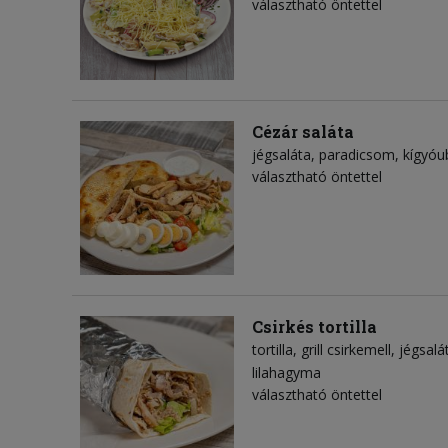
választható öntettel
Cézár saláta
jégsaláta
paradicsom
kígyóu
választható öntettel
Csirkés tortilla
tortilla
grill csirkemell
jégsalá
lilahagyma
választható öntettel