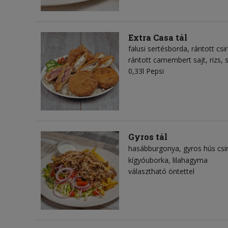
Extra Casa tál
falusi sertésborda, rántott csir
rántott camembert sajt, rizs,
0,33l Pepsi
Gyros tál
hasábburgonya
gyros hús csi
kígyóuborka
lilahagyma
választható öntettel