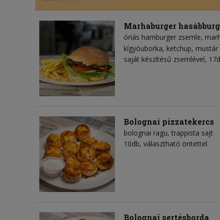
Marhaburger hasábbur
óriás hamburger zsemle
mar
kígyóuborka
ketchup
mustár
saját készítésű zsemlével, 1
Bolognai pizzatekercs
bolognai ragu
trappista sajt
10db, választható öntettel
Bolognai sertésborda