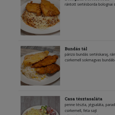
rántott sertésborda bolognai s
Bundás tál
párizsi bundás sertéskaraj, rán
csirkemell sokmagvas bundába
Casa tésztasaláta
penne tészta
jégsaláta
para
csirkemell
feta sajt