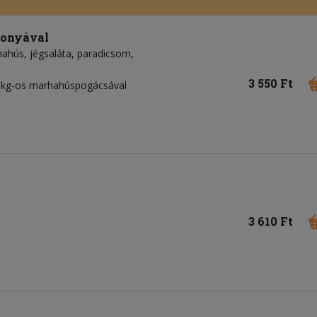
gonyával
hahús
jégsaláta
paradicsom
3 550 Ft
7dkg-os marhahúspogácsával
3 610 Ft