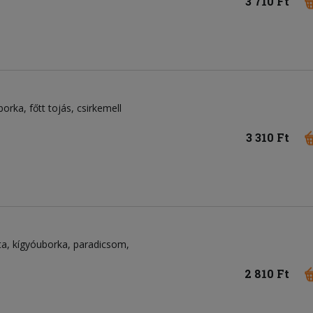
3 710 Ft
borka
főtt tojás
csirkemell
3 310 Ft
ta
kígyóuborka
paradicsom
2 810 Ft