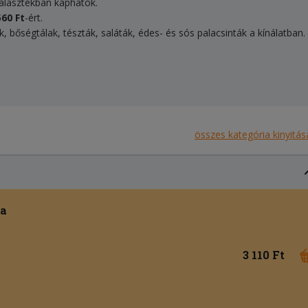
választékban kaphatók.
560 Ft
-ért.
tek, bőségtálak, tészták, saláták, édes- és sós palacsinták a kínálatban.
összes kategória kinyitás
ta
3 110 Ft