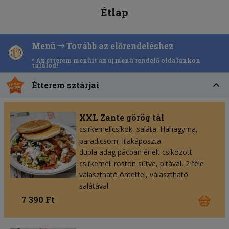
Étlap
Menü
Tovább az előrendeléshez
* Az étterem menüit az új menü rendelő oldalunkon
találod!
Étterem sztárjai
XXL Zante görög tál
csirkemellcsíkok
saláta
lilahagyma
paradicsom
lilakáposzta
dupla adag pácban érlelt csíkozott
csirkemell roston sütve, pitával, 2 féle
választható öntettel, választható
salátával
7 390 Ft