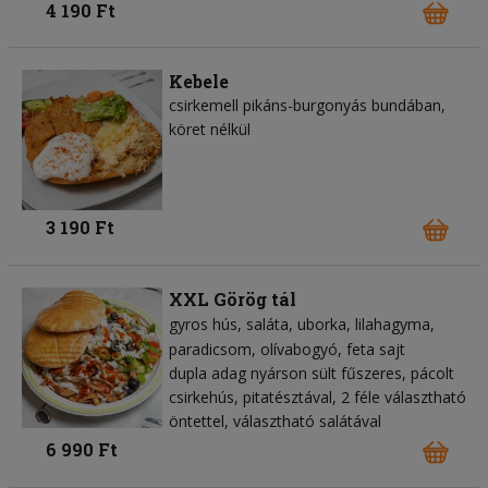
4 190 Ft
Kebele
csirkemell pikáns-burgonyás bundában,
köret nélkül
3 190 Ft
XXL Görög tál
gyros hús
saláta
uborka
lilahagyma
paradicsom
olívabogyó
feta sajt
dupla adag nyárson sült fűszeres, pácolt
csirkehús, pitatésztával, 2 féle választható
öntettel, választható salátával
6 990 Ft