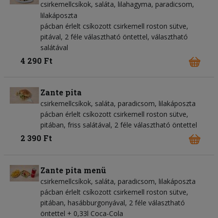
csirkemellcsíkok
saláta
lilahagyma
paradicsom
lilakáposzta
pácban érlelt csíkozott csirkemell roston sütve,
pitával, 2 féle választható öntettel, választható
salátával
4 290 Ft
Zante pita
csirkemellcsíkok
saláta
paradicsom
lilakáposzta
pácban érlelt csíkozott csirkemell roston sütve,
pitában, friss salátával, 2 féle választható öntettel
2 390 Ft
Zante pita menü
csirkemellcsíkok
saláta
paradicsom
lilakáposzta
pácban érlelt csíkozott csirkemell roston sütve,
pitában, hasábburgonyával, 2 féle választható
öntettel + 0,33l Coca-Cola