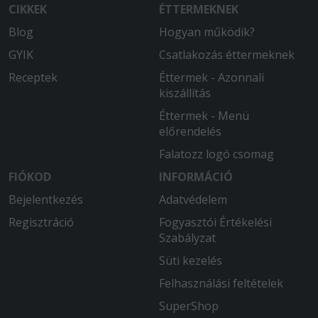
CIKKEK
ÉTTERMEKNEK
az előre jelzettnél is gyorsabb, a futár
jókedvű, kedves.
Blog
Hogyan működik?
GYIK
Csatlakozás éttermeknek
2025-07-03 - SZILVIA:
Szuper volt!
Receptek
Éttermek - Azonnali
kiszállítás
Éttermek - Menü
előrendelés
Falatozz logó csomag
FIÓKOD
INFORMÁCIÓ
Bejelentkezés
Adatvédelem
Regisztráció
Fogyasztói Értékelési
Szabályzat
Süti kezelés
Felhasználási feltételek
SuperShop