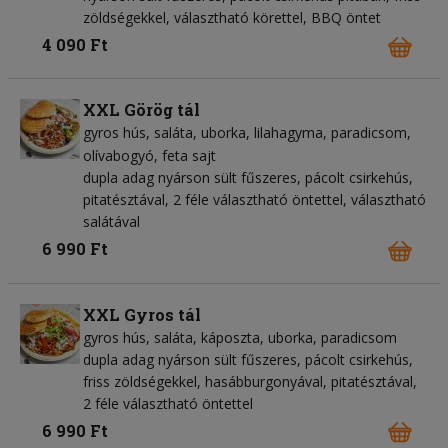
zöldségekkel, választható körettel, BBQ öntet
4 090 Ft
XXL Görög tál
gyros hús
saláta
uborka
lilahagyma
paradicsom
olívabogyó
feta sajt
dupla adag nyárson sült fűszeres, pácolt csirkehús,
pitatésztával, 2 féle választható öntettel, választható
salátával
6 990 Ft
XXL Gyros tál
gyros hús
saláta
káposzta
uborka
paradicsom
dupla adag nyárson sült fűszeres, pácolt csirkehús,
friss zöldségekkel, hasábburgonyával, pitatésztával,
2 féle választható öntettel
6 990 Ft