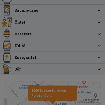
Savanyúság
Öntet
Desszert
Üdítő
Energiaital
Sör
8000 Székesfehérvár,
Palotai út 1.