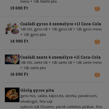
menü + 1db falafel pita
15 690 Ft
Családi gyros 4 személyre +1l Coca-Cola
1db XXL gyros tál + 1db gyros tál + 1db gyros menü
+ 1db gyros pita
14 990 Ft
Családi zante 4 személyre +1l Coca-Cola
1db XXL zante tál + 1db zante tál + 1db zante menü
+ 1db zante pita
16 690 Ft
Görög gyros pita
gyros hús
saláta
káposzta
uborka
paradicsom
olívabogyó
feta sajt
nyárson sült fűszeres, pácolt csirkehús pitában, friss