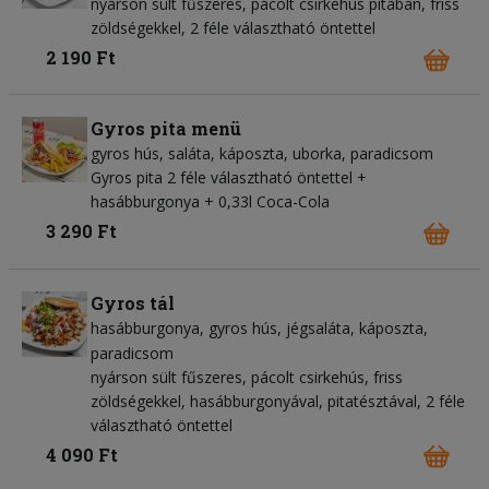
nyárson sült fűszeres, pácolt csirkehús pitában, friss
zöldségekkel, 2 féle választható öntettel
2 190 Ft
Gyros pita menü
gyros hús
saláta
káposzta
uborka
paradicsom
Gyros pita 2 féle választható öntettel +
hasábburgonya + 0,33l Coca-Cola
3 290 Ft
Gyros tál
hasábburgonya
gyros hús
jégsaláta
káposzta
paradicsom
nyárson sült fűszeres, pácolt csirkehús, friss
zöldségekkel, hasábburgonyával, pitatésztával, 2 féle
választható öntettel
4 090 Ft