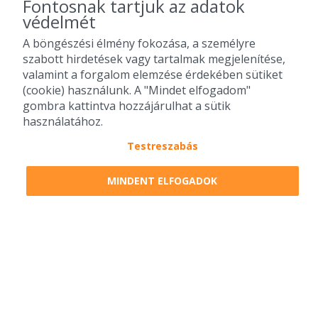
Fontosnak tartjuk az adatok
védelmét
A böngészési élmény fokozása, a személyre
szabott hirdetések vagy tartalmak megjelenítése,
valamint a forgalom elemzése érdekében sütiket
(cookie) használunk. A "Mindet elfogadom"
gombra kattintva hozzájárulhat a sütik
használatához.
Testreszabás
2010-2026 Copyright - Falatozz.hu - Diston-line Kft.
MINDENT ELFOGADOK
Pizza, gyros, hamburger, menük kedvező áron, egy helyen az összes
étterem ajánlata.
0
tétel a kosárban
Megrendelem
Megrendelem
0 Ft