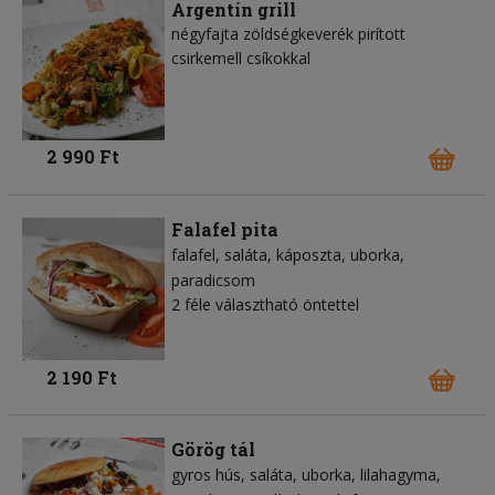
Argentín grill
négyfajta zöldségkeverék pirított
csirkemell csíkokkal
2 990 Ft
Falafel pita
falafel
saláta
káposzta
uborka
paradicsom
2 féle választható öntettel
2 190 Ft
Görög tál
gyros hús
saláta
uborka
lilahagyma