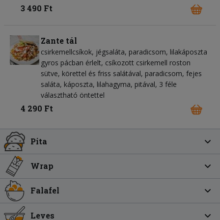
3 490 Ft
Zante tál
csirkemellcsíkok
jégsaláta
paradicsom
lilakáposzta
gyros pácban érlelt, csíkozott csirkemell roston
sütve, körettel és friss salátával, paradicsom, fejes
saláta, káposzta, lilahagyma, pitával, 3 féle
választható öntettel
4 290 Ft
Pita
Wrap
Falafel
Leves