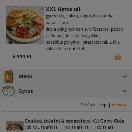
XXL Gyros tál
gyros hús
saláta
káposzta
uborka
paradicsom
dupla adag nyárson sült fűszeres, pácolt
csirkehús, friss zöldségekkel,
hasábburgonyával, pitatésztával, 2 féle
választható öntettel
6 990 Ft
Menü
Gyros
Feltétek:
kép
szöveg
Családi falafel 4 személyre +1l Coca-Cola
1db XXL falafel tál + 1db falafel tál + 1db falafel