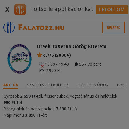
Töltsd le applikációnkat
X
LETÖLTÖM
BELÉPÉS
Greek Taverna Görög Étterem
4.7/5 (2000+)
10:00 - 19:40
55 - 70 perc
2 990 Ft
AKCIÓK
SZÁLLÍTÁSI TERÜLETEK
FIZETÉSI MÓDOK
ISMER
Gyrosok
2
690 Ft
-tól, frissensültek, vegetáriánus és halételek
9
9
0 Ft
-tól
Bőségtálak és party packok
7 390 Ft
-tól
Napi menü
3
890 Ft
-ért