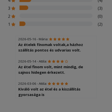
4
(4)
3
(3)
2
(0)
1
(2)
2026-05-16 - Mária:
Az ételek fínomak voltak,a házhoz
szállítás pontos és udvarias volt.
2026-05-14 - Attila:
Az étel finom volt, mint mindig, de
sajnos hidegen érkezett.
2026-03-06 - Attila:
Kiváló volt az étel és a kiszállítás
gyorsasága is
2026-02-07 - Edina:
Hideg volt az étel mire megkaptuk