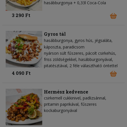
hasábburgonya + 0,33l Coca-Cola
3 290 Ft
Gyros tál
hasábburgonya
gyros hús
jégsaláta
káposzta
paradicsom
nyárson sült fűszeres, pácolt csirkehús,
friss zöldségekkel, hasábburgonyával,
pitatésztával, 2 féle választható öntettel
4 090 Ft
Hermész kedvence
csirkemell cukkinivel, padlizsánnal,
pritamin paprikával, fűszeres
kockaburgonyával