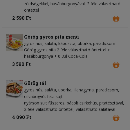
zöldségekkel, hasábburgonyával, 2 féle választható
öntettel
2 590 Ft
Görög gyros pita menü
gyros hús
saláta
káposzta
uborka
paradicsom
Görög gyros pita 2 féle választható öntettel +
hasábburgonya + 0,33l Coca-Cola
3 590 Ft
Görög tál
gyros hús
saláta
uborka
lilahagyma
paradicsom
olívabogyó
feta sajt
nyárson sült fűszeres, pácolt csirkehús, pitatésztával,
2 féle választható öntettel, választható salátával
4 090 Ft