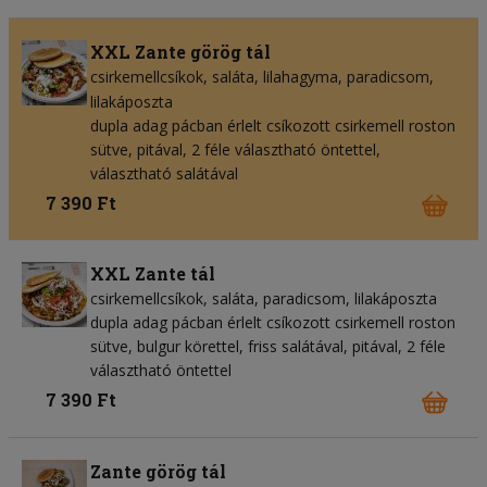
XXL Zante görög tál
csirkemellcsíkok
saláta
lilahagyma
paradicsom
lilakáposzta
dupla adag pácban érlelt csíkozott csirkemell roston
sütve, pitával, 2 féle választható öntettel,
választható salátával
7 390 Ft
XXL Zante tál
csirkemellcsíkok
saláta
paradicsom
lilakáposzta
dupla adag pácban érlelt csíkozott csirkemell roston
sütve, bulgur körettel, friss salátával, pitával, 2 féle
választható öntettel
7 390 Ft
Zante görög tál