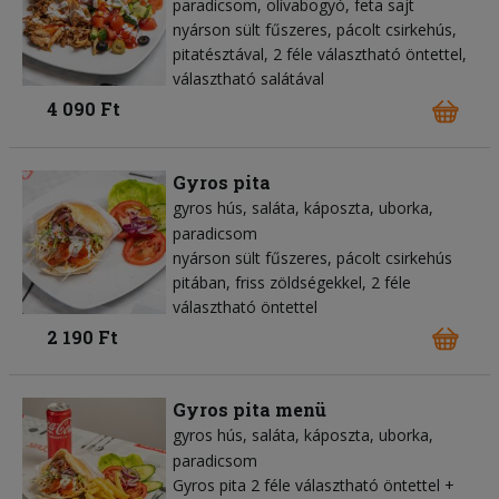
paradicsom
olívabogyó
feta sajt
nyárson sült fűszeres, pácolt csirkehús,
pitatésztával, 2 féle választható öntettel,
választható salátával
4 090 Ft
Gyros pita
gyros hús
saláta
káposzta
uborka
paradicsom
nyárson sült fűszeres, pácolt csirkehús
pitában, friss zöldségekkel, 2 féle
választható öntettel
2 190 Ft
Gyros pita menü
gyros hús
saláta
káposzta
uborka
paradicsom
Gyros pita 2 féle választható öntettel +