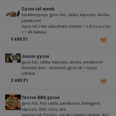
Gyros tál menü
hasábburgonya
gyros hús
saláta
káposzta
uborka
paradicsom
Gyros tál 2 féle választható öntettel + 0,5l Coca-Cola
+ 1 db Baklava
5 490 Ft
Junior gyros
gyros hús
saláta
káposzta
uborka
paradicsom
Bevezető áron - kisméretű gyros tál + topjoy
üdítőital
2 490 Ft
Tavros BBQ gyros
gyros hús
friss saláta
paradicsom
lilahagyma
káposzta
BBQ szósz
pita
nyárson sült fűszeres, pácolt csirkehús pitában, friss