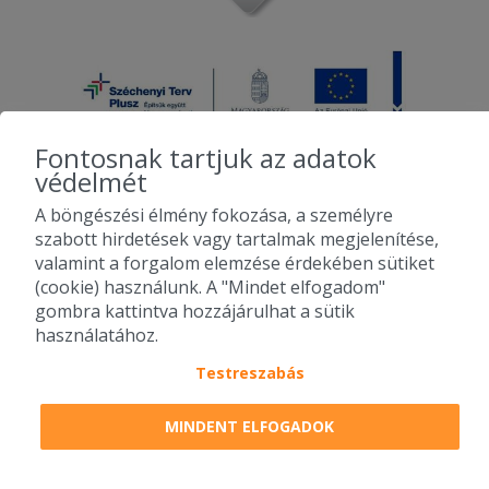
Fontosnak tartjuk az adatok
védelmét
A böngészési élmény fokozása, a személyre
2010-2026 Copyright - Falatozz.hu - Diston-line Kft.
szabott hirdetések vagy tartalmak megjelenítése,
valamint a forgalom elemzése érdekében sütiket
Pizza, gyros, hamburger, menük kedvező áron, egy helyen az összes
(cookie) használunk. A "Mindet elfogadom"
étterem ajánlata.
gombra kattintva hozzájárulhat a sütik
használatához.
Testreszabás
MINDENT ELFOGADOK