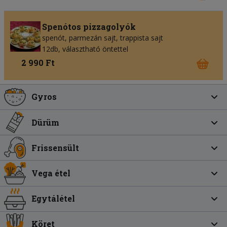
Spenótos pizzagolyók
spenót, parmezán sajt, trappista sajt
12db, választható öntettel
2 990 Ft
Gyros
Dürüm
Frissensült
Vega étel
Egytálétel
Köret