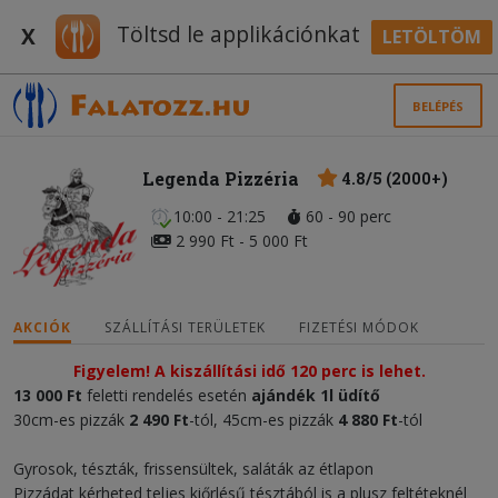
Töltsd le applikációnkat
X
LETÖLTÖM
BELÉPÉS
Legenda Pizzéria
4.8/5 (2000+)
10:00 - 21:25
60 - 90 perc
2 990 Ft - 5 000 Ft
AKCIÓK
SZÁLLÍTÁSI TERÜLETEK
FIZETÉSI MÓDOK
Figyelem! A kiszállítási idő 120 perc is lehet.
13 000 Ft
feletti rendelés esetén
ajándék
1l üdítő
30cm-es pizzák
2 490 Ft
-tól, 45cm-es pizzák
4 880 Ft
-tól
Gyrosok, tészták, frissensültek, saláták az étlapon
Pizzádat kérheted teljes kiőrlésű tésztából is a plusz feltéteknél