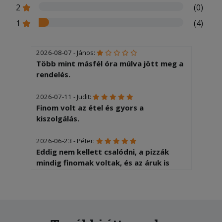
2
(0)
1
(4)
2026-08-07 - János:
Több mint másfél óra múlva jött meg a
rendelés.
2026-07-11 - Judit:
Finom volt az étel és gyors a
kiszolgálás.
2026-06-23 - Péter:
Eddig nem kellett csalódni, a pizzák
mindig finomak voltak, és az áruk is
megfizethető!
2026-01-16 - Mónika:
Szuper pizza, legkedvesebb Futárok