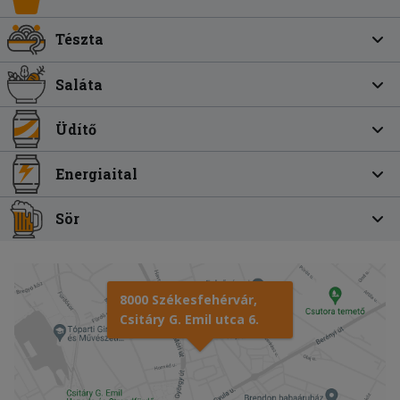
Tészta
Saláta
Üdítő
Energiaital
Sör
8000 Székesfehérvár,
Csitáry G. Emil utca 6.