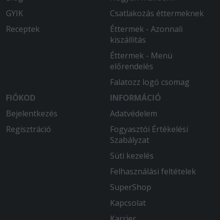
Teljesen elégedett voltam.
GYIK
Csatlakozás éttermeknek
2025-06-18 - Gyöngyvér:
Receptek
Éttermek - Azonnali
Mindig finom, gyors, kifogástalan.
kiszállítás
Éttermek - Menü
2025-06-02 - Liliána:
előrendelés
Sokat kellett várnom, de a futárral és
Falatozz logó csomag
az étellel meg voltam elégedve
FIÓKOD
INFORMÁCIÓ
Bejelentkezés
Adatvédelem
Regisztráció
Fogyasztói Értékelési
Szabályzat
Süti kezelés
Felhasználási feltételek
SuperShop
Kapcsolat
Karrier