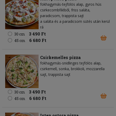
fokhagymás-tejfölös alap, gyros hús
csirkecombfiléből, friss saláta,
paradicsom, trappista sajt
a saláta és a paradicsom sütés után kerül
rá
3 490 Ft
30 cm
6 680 Ft
45 cm
Csirkemelles pizza
fokhagymás-snidlinges tejfölös alap,
csirkemell, sonka, brokkoli, mozzarella
sajt, trappista sajt
3 490 Ft
30 cm
6 680 Ft
45 cm
Isten ostora pizza