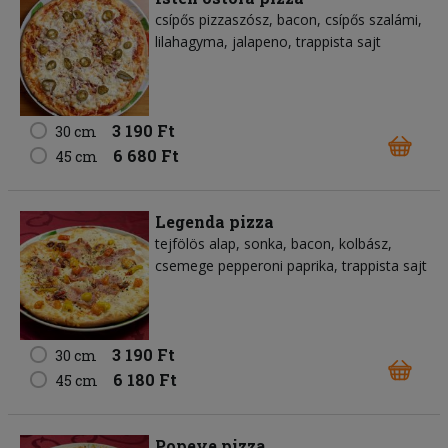
csípős pizzaszósz, bacon, csípős szalámi,
lilahagyma, jalapeno, trappista sajt
3 190 Ft
30 cm
6 680 Ft
45 cm
Legenda pizza
tejfölös alap, sonka, bacon, kolbász,
csemege pepperoni paprika, trappista sajt
3 190 Ft
30 cm
6 180 Ft
45 cm
Popeye pizza