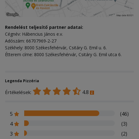
Rendelést teljesítő partner adatai:
Cégnév: Hábencius János e.v.
Adószám: 66707969-2-27
Székhely: 8000 Székesfehérvár, Csitáry G. Emil u. 6.
Étterem címe: 8000 Székesfehérvár, Csitáry G. Emil utca 6.
Legenda Pizzéria
4.8
Értékelések:
5
(46)
4
(3)
3
(2)