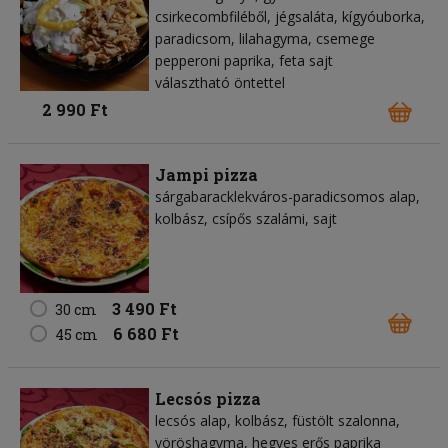
csirkecombfiléből, jégsaláta, kígyóuborka,
paradicsom, lilahagyma, csemege
pepperoni paprika, feta sajt
választható öntettel
2 990 Ft
Jampi pizza
sárgabaracklekváros-paradicsomos alap,
kolbász, csípős szalámi, sajt
3 490 Ft
30 cm
6 680 Ft
45 cm
Lecsós pizza
lecsós alap, kolbász, füstölt szalonna,
vöröshagyma, hegyes erős paprika