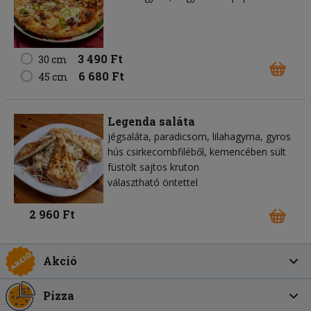
3 490 Ft
30 cm
6 680 Ft
45 cm
Legenda saláta
jégsaláta, paradicsom, lilahagyma, gyros
hús csirkecombfiléből, kemencében sült
füstölt sajtos kruton
választható öntettel
2 960 Ft
Akció
Pizza