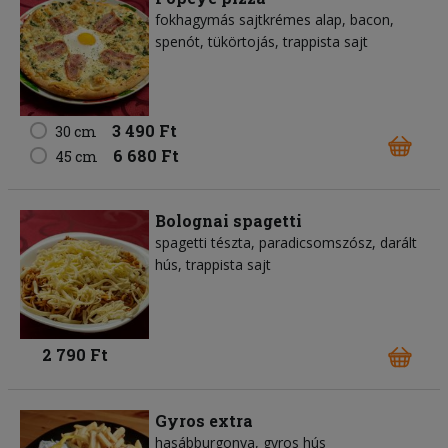
fokhagymás sajtkrémes alap, bacon,
spenót, tükörtojás, trappista sajt
3 490 Ft
30 cm
6 680 Ft
45 cm
Bolognai spagetti
spagetti tészta, paradicsomszósz, darált
hús, trappista sajt
2 790 Ft
Gyros extra
hasábburgonya, gyros hús