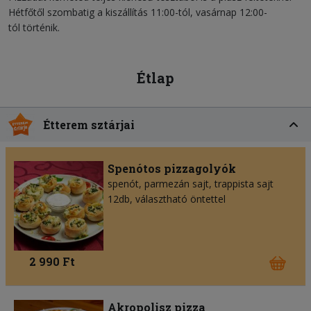
Hétfőtől szombatig a kiszállítás 11:00-tól, vasárnap 12:00-
tól történik.
Étlap
Étterem sztárjai
Spenótos pizzagolyók
spenót, parmezán sajt, trappista sajt
12db, választható öntettel
2 990 Ft
Akropolisz pizza