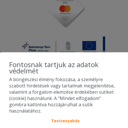
Fontosnak tartjuk az adatok
védelmét
A böngészési élmény fokozása, a személyre
2010-2026 Copyright - Falatozz.hu - Diston-line Kft.
szabott hirdetések vagy tartalmak megjelenítése,
valamint a forgalom elemzése érdekében sütiket
Pizza, gyros, hamburger, menük kedvező áron, egy helyen az összes
(cookie) használunk. A "Mindet elfogadom"
étterem ajánlata.
gombra kattintva hozzájárulhat a sütik
használatához.
Testreszabás