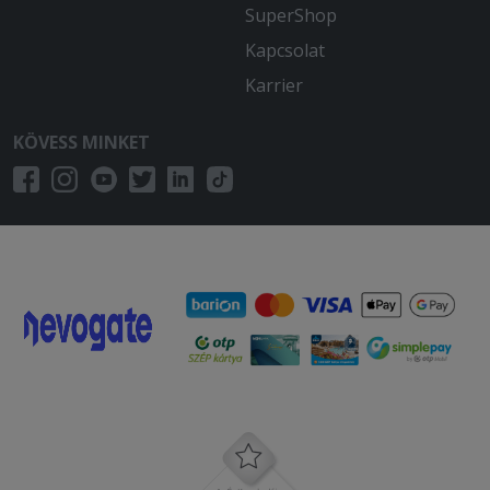
SuperShop
Kapcsolat
Karrier
KÖVESS MINKET