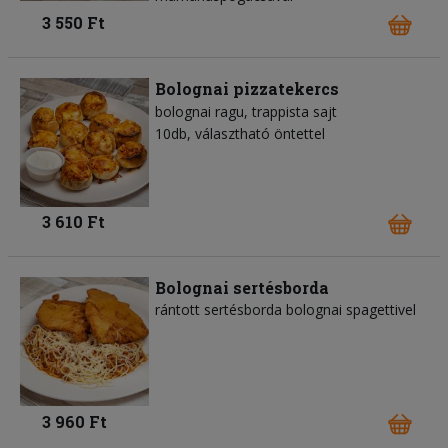
3 550 Ft
Bolognai pizzatekercs
bolognai ragu
trappista sajt
10db, választható öntettel
3 610 Ft
Bolognai sertésborda
rántott sertésborda bolognai spagettivel
3 960 Ft