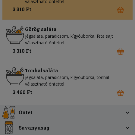
választható öntettel
3 310 Ft
Görög saláta
jégsaláta
paradicsom
kígyóuborka
feta sajt
választható öntettel
3 310 Ft
Tonhalsaláta
jégsaláta
paradicsom
kígyóuborka
tonhal
választható öntettel
3 460 Ft
Öntet
Savanyúság