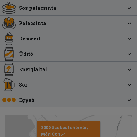
Sós palacsinta
Palacsinta
Desszert
Üdítő
Energiaital
Sör
Egyéb
8000 Székesfehérvár,
Móri út 154.