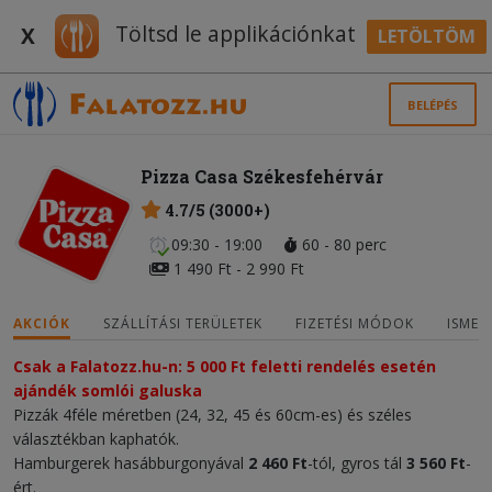
Töltsd le applikációnkat
X
LETÖLTÖM
BELÉPÉS
Pizza Casa Székesfehérvár
4.7/5 (3000+)
09:30 - 19:00
60 - 80 perc
1 490 Ft - 2 990 Ft
AKCIÓK
SZÁLLÍTÁSI TERÜLETEK
FIZETÉSI MÓDOK
ISMER
Csak a Falatozz.hu-n: 5 000 Ft feletti rendelés esetén
ajándék somlói galuska
Pizzák 4féle méretben (24, 32, 45 és 60cm-es) és széles
választékban kaphatók.
Hamburgerek hasábburgonyával
2 460 Ft
-tól, gyros tál
3 560 Ft
-
ért.