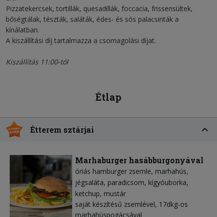
Pizzatekercsek, tortillák, quesadillák, foccacia, frissensültek,
bőségtálak, tészták, saláták, édes- és sós palacsinták a
kínálatban.
A kiszállítási díj tartalmazza a csomagolási díjat.
Kiszállítás 11:00-tól
Étlap
Étterem sztárjai
Marhaburger hasábburgonyával
óriás hamburger zsemle
marhahús
jégsaláta
paradicsom
kígyóuborka
ketchup
mustár
saját készítésű zsemlével, 17dkg-os
marhahúspogácsával