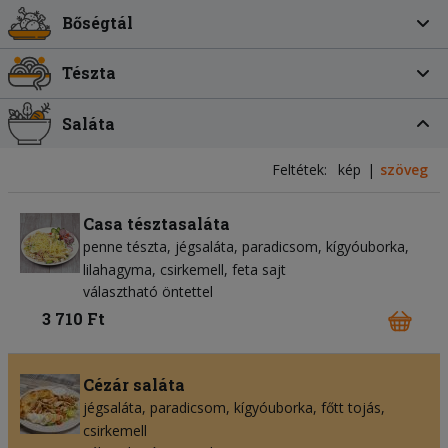
Bőségtál
Tészta
Saláta
Feltétek:
kép
szöveg
Casa tésztasaláta
penne tészta
jégsaláta
paradicsom
kígyóuborka
lilahagyma
csirkemell
feta sajt
választható öntettel
3 710 Ft
Cézár saláta
jégsaláta
paradicsom
kígyóuborka
főtt tojás
csirkemell