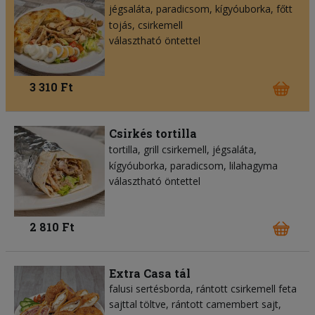
jégsaláta
paradicsom
kígyóuborka
főtt
tojás
csirkemell
választható öntettel
3 310 Ft
Csirkés tortilla
tortilla
grill csirkemell
jégsaláta
kígyóuborka
paradicsom
lilahagyma
választható öntettel
2 810 Ft
Extra Casa tál
falusi sertésborda, rántott csirkemell feta
sajttal töltve, rántott camembert sajt,