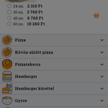
2 310 Ft
24 cm
3 760 Ft
30 cm
6 760 Ft
45 cm
10 260 Ft
60 cm
Pizza
Kövön sütött pizza
Pizzatekercs
Hamburger
Hamburger körettel
Gyros