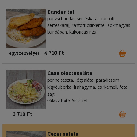
Bundás tál
párizsi bundás sertéskaraj, rántott
sertéskaraj, rántott csirkemell sokmagvas
bundában, kukoricás rizs
4 710 Ft
egyszemélyes
Casa tésztasaláta
penne tészta
jégsaláta
paradicsom
kígyóuborka
lilahagyma
csirkemell
feta
sajt
választható öntettel
3 710 Ft
Cézár saláta