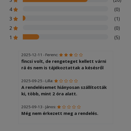
5
(20)
4
(0)
3
(1)
2
(0)
1
(5)
2025-12-11 - Ferenc:
fincsi volt, de rengeteget kellett várni
rá és nem is tájékoztattak a késésről
2025-09-25 - Lilla:
A rendelésemet hiányosan szállították
ki, több, mint 2 óra alatt.
2025-09-13 - János:
Még nem érkezett meg a rendelés.
2025-08-02 - Botond: