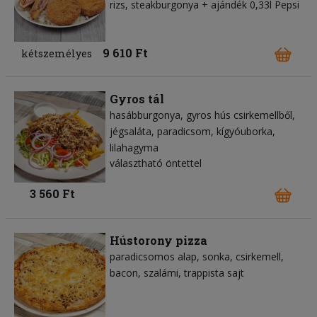
rizs, steakburgonya + ajándék 0,33l Pepsi
9 610 Ft
kétszemélyes
Gyros tál
hasábburgonya
gyros hús csirkemellből
jégsaláta
paradicsom
kígyóuborka
lilahagyma
választható öntettel
3 560 Ft
Hústorony pizza
paradicsomos alap
sonka
csirkemell
bacon
szalámi
trappista sajt