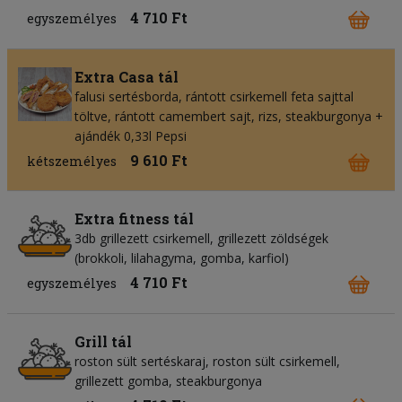
4 710 Ft
egyszemélyes
Extra Casa tál
falusi sertésborda, rántott csirkemell feta sajttal
töltve, rántott camembert sajt, rizs, steakburgonya +
ajándék 0,33l Pepsi
9 610 Ft
kétszemélyes
Extra fitness tál
3db grillezett csirkemell, grillezett zöldségek
(brokkoli, lilahagyma, gomba, karfiol)
4 710 Ft
egyszemélyes
Grill tál
roston sült sertéskaraj, roston sült csirkemell,
grillezett gomba, steakburgonya