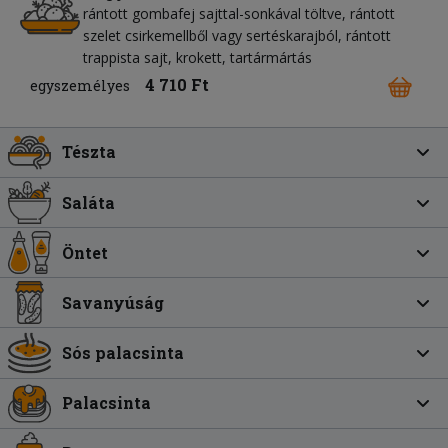
rántott gombafej sajttal-sonkával töltve, rántott
szelet csirkemellből vagy sertéskarajból, rántott
trappista sajt, krokett, tartármártás
4 710 Ft
egyszemélyes
Tészta
Saláta
Öntet
Savanyúság
Sós palacsinta
Palacsinta