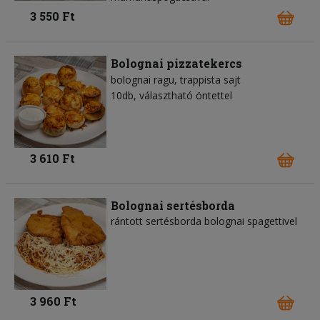
3 550 Ft
Bolognai pizzatekercs
bolognai ragu
trappista sajt
10db, választható öntettel
3 610 Ft
Bolognai sertésborda
rántott sertésborda bolognai spagettivel
3 960 Ft