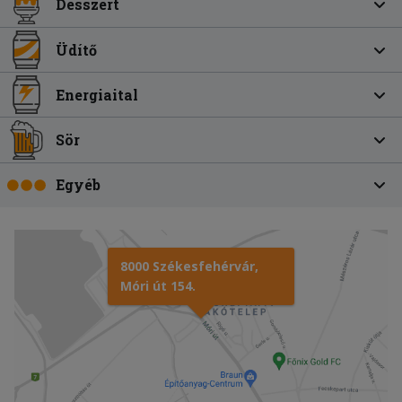
Desszert
Üdítő
Energiaital
Sör
Egyéb
8000 Székesfehérvár,
Móri út 154.