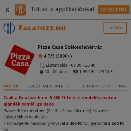
Töltsd le applikációnkat
X
LETÖLTÖM
BELÉPÉS
Pizza Casa Székesfehérvár
4.7/5 (3000+)
Előrendelés - 09:30 - 20:40
60 - 80 perc
1 490 Ft - 2 990 Ft
AKCIÓK
SZÁLLÍTÁSI TERÜLETEK
FIZETÉSI MÓDOK
ISMER
Csak a Falatozz.hu-n: 5 000 Ft feletti rendelés esetén
ajándék somlói galuska
Pizzák 4féle méretben (24, 32, 45 és 60cm-es) és széles
választékban kaphatók.
Hamburgerek hasábburgonyával
2 460 Ft
-tól, gyros tál
3 560 Ft
-
ért.