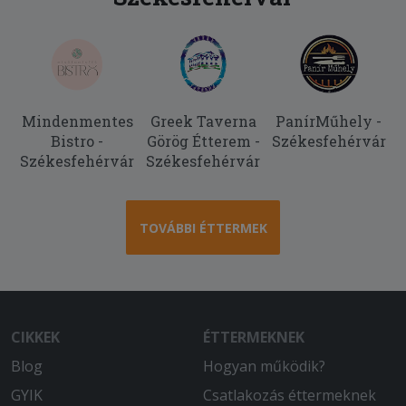
2025-07-06 - :
Ehetetlen össze dobált pizzát kaptam
száraz volt durván
Mindenmentes
Greek Taverna
PanírMűhely -
Bistro -
Görög Étterem -
Székesfehérvár
Székesfehérvár
Székesfehérvár
TOVÁBBI ÉTTERMEK
CIKKEK
ÉTTERMEKNEK
Blog
Hogyan működik?
GYIK
Csatlakozás éttermeknek