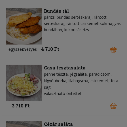
Bundás tál
párizsi bundás sertéskaraj, rántott
sertéskaraj, rántott csirkemell sokmagvas
bundában, kukoricás rizs
4 710 Ft
egyszemélyes
Casa tésztasaláta
penne tészta
jégsaláta
paradicsom
kígyóuborka
lilahagyma
csirkemell
feta
sajt
választható öntettel
3 710 Ft
Cézár saláta