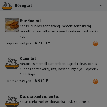
Bőségtál
Bundás tál
párizsi bundás sertéskaraj, rántott sertéskaraj,
rántott csirkemell sokmagvas bundában, kukoricás
rizs
4 710 Ft
egyszemélyes
Casa tál
rántott csirkemell camembert sajttal töltve, párizsi
bundás sertéskaraj, rizs, hasábburgonya + ajándék
0,33l Pepsi
8 910 Ft
kétszemélyes
Dorina kedvence tál
natúr csirkemell őszibarackkal, sült sajt, röszti