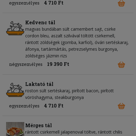
4 710 Ft
egyszemélyes
Kedvenc tál
magvas bundában sült camembert sajt, csirke
cordon bleu, aszalt szilvával töltött csirkemell,
rántott zöldségek (gomba, karfiol), óvári sertéskaraj,
áfonya, tartármártás, petrezselymes burgonya,
zöldséges jázmin rizs
19 390 Ft
négyszemélyes
Laktató tál
roston sült sertéskaraj, pirított bacon, pirított
vöröshagyma, steakburgonya
4 710 Ft
egyszemélyes
Mérges tál
rántott csirkemell jalapenoval töltve, rántott chilis