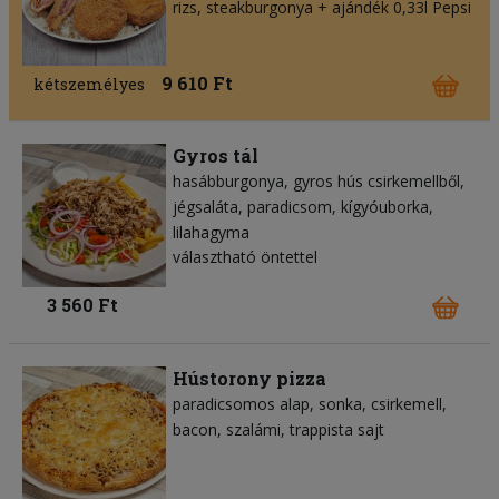
rizs, steakburgonya + ajándék 0,33l Pepsi
9 610 Ft
kétszemélyes
Gyros tál
hasábburgonya
gyros hús csirkemellből
jégsaláta
paradicsom
kígyóuborka
lilahagyma
választható öntettel
3 560 Ft
Hústorony pizza
paradicsomos alap
sonka
csirkemell
bacon
szalámi
trappista sajt