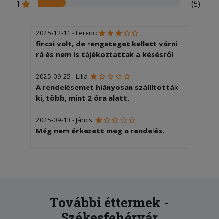
1
(5)
2025-12-11 - Ferenc:
fincsi volt, de rengeteget kellett várni
rá és nem is tájékoztattak a késésről
2025-09-25 - Lilla:
A rendelésemet hiányosan szállították
ki, több, mint 2 óra alatt.
2025-09-13 - János:
Még nem érkezett meg a rendelés.
2025-08-02 - Botond:
Hibátlan, mint mindíg... )
2025-07-09 - Róbert:
Abszolút nem voltam elégedett közel
További éttermek -
2.00óra hossza volt és hideg volt a
Székesfehérvár
pizza mire kiért a futár.