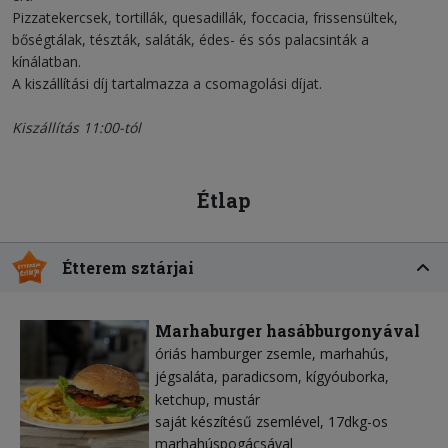
Pizzatekercsek, tortillák, quesadillák, foccacia, frissensültek,
bőségtálak, tészták, saláták, édes- és sós palacsinták a
kínálatban.
A kiszállítási díj tartalmazza a csomagolási díjat.
Kiszállítás 11:00-tól
Étlap
Étterem sztárjai
Marhaburger hasábburgonyával
óriás hamburger zsemle
marhahús
jégsaláta
paradicsom
kígyóuborka
ketchup
mustár
saját készítésű zsemlével, 17dkg-os
marhahúspogácsával