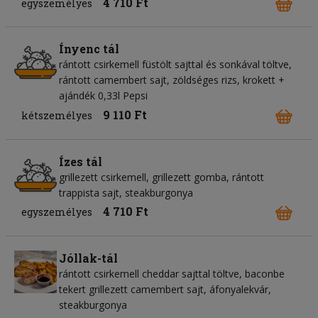
4 710 Ft
egyszemélyes
Ínyenc tál
rántott csirkemell füstölt sajttal és sonkával töltve,
rántott camembert sajt, zöldséges rizs, krokett +
ajándék 0,33l Pepsi
9 110 Ft
kétszemélyes
Ízes tál
grillezett csirkemell, grillezett gomba, rántott
trappista sajt, steakburgonya
4 710 Ft
egyszemélyes
Jóllak-tál
rántott csirkemell cheddar sajttal töltve, baconbe
tekert grillezett camembert sajt, áfonyalekvár,
steakburgonya