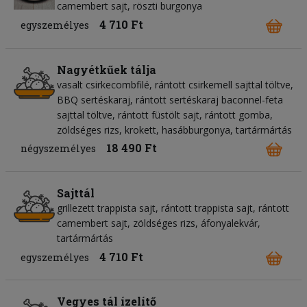
camembert sajt, röszti burgonya
4 710 Ft
egyszemélyes
Nagyétkűek tálja
vasalt csirkecombfilé, rántott csirkemell sajttal töltve,
BBQ sertéskaraj, rántott sertéskaraj baconnel-feta
sajttal töltve, rántott füstölt sajt, rántott gomba,
zöldséges rizs, krokett, hasábburgonya, tartármártás
18 490 Ft
négyszemélyes
Sajttál
grillezett trappista sajt, rántott trappista sajt, rántott
camembert sajt, zöldséges rizs, áfonyalekvár,
tartármártás
4 710 Ft
egyszemélyes
Vegyes tál ízelítő