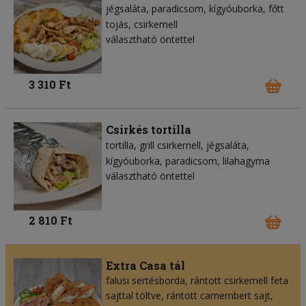
jégsaláta
paradicsom
kígyóuborka
főtt
tojás
csirkemell
választható öntettel
3 310 Ft
Csirkés tortilla
tortilla
grill csirkemell
jégsaláta
kígyóuborka
paradicsom
lilahagyma
választható öntettel
2 810 Ft
Extra Casa tál
falusi sertésborda, rántott csirkemell feta
sajttal töltve, rántott camembert sajt,