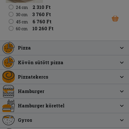
2 310 Ft
24 cm
3 760 Ft
30 cm
6 760 Ft
45 cm
10 260 Ft
60 cm
Pizza
Kövön sütött pizza
Pizzatekercs
Hamburger
Hamburger körettel
Gyros