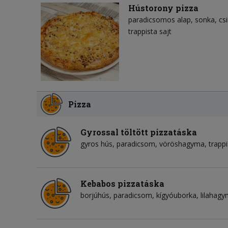
Hústorony pizza
paradicsomos alap
sonka
cs
trappista sajt
Pizza
Gyrossal töltött pizzatáska
gyros hús
paradicsom
vöröshagyma
trappi
Kebabos pizzatáska
borjúhús
paradicsom
kígyóuborka
lilahag