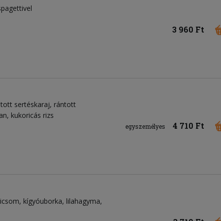
pagettivel
3 960 Ft
tott sertéskaraj, rántott
n, kukoricás rizs
4 710 Ft
egyszemélyes
dicsom
kígyóuborka
lilahagyma