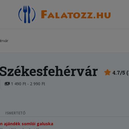
érvár
 Székesfehérvár
4.7/5 
1 490 Ft - 2 990 Ft
ISMERTETŐ
tén ajándék somlói galuska