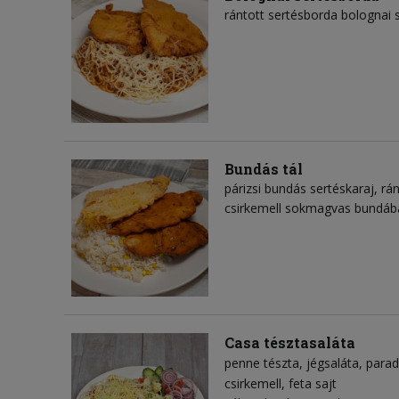
rántott sertésborda bolognai s
Bundás tál
párizsi bundás sertéskaraj, rán
csirkemell sokmagvas bundába
Casa tésztasaláta
penne tészta
jégsaláta
para
csirkemell
feta sajt