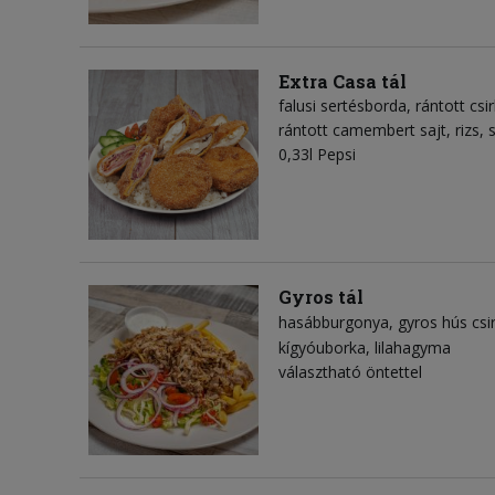
Extra Casa tál
falusi sertésborda, rántott csir
rántott camembert sajt, rizs,
0,33l Pepsi
Gyros tál
hasábburgonya
gyros hús csi
kígyóuborka
lilahagyma
választható öntettel