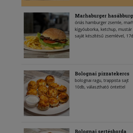
Marhaburger hasábbur
óriás hamburger zsemle
mar
kígyóuborka
ketchup
mustár
saját készítésű zsemlével, 1
Bolognai pizzatekercs
bolognai ragu
trappista sajt
10db, választható öntettel
Bolognai sertésborda