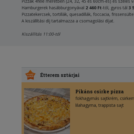
Pizzák 4féle méretben (24, 32, 45 és 60cm-es) és széles 
Hamburgerek hasábburgonyával
2 460 Ft
-tól, gyros tál
3 
Pizzatekercsek, tortillák, quesadillák, foccacia, frissensül
A kiszállítási díj tartalmazza a csomagolási díjat.
Kiszállítás 11:00-tól
Étterem sztárjai
Pikáns csirke pizza
fokhagymás sajtkrém
csirkem
lilahagyma
trappista sajt