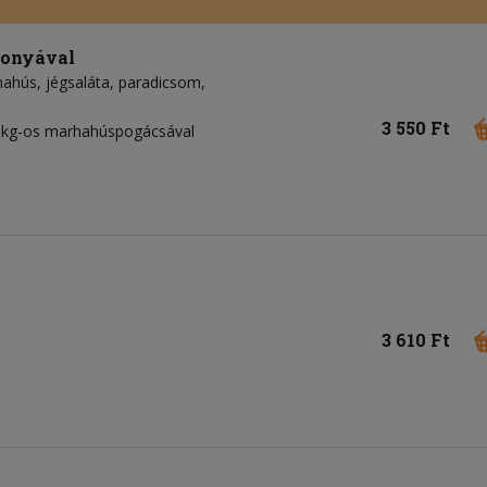
gonyával
hahús
jégsaláta
paradicsom
3 550 Ft
7dkg-os marhahúspogácsával
3 610 Ft