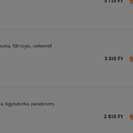
3 710 Ft
borka
főtt tojás
csirkemell
3 310 Ft
ta
kígyóuborka
paradicsom
2 810 Ft