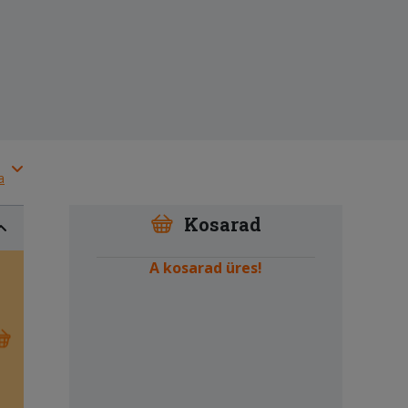
a
Kosarad
A kosarad üres!