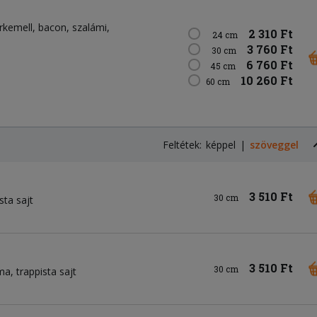
irkemell
bacon
szalámi
2 310 Ft
24 cm
3 760 Ft
30 cm
6 760 Ft
45 cm
10 260 Ft
60 cm
Feltétek:
képpel
szöveggel
3 510 Ft
30 cm
sta sajt
3 510 Ft
30 cm
yma
trappista sajt