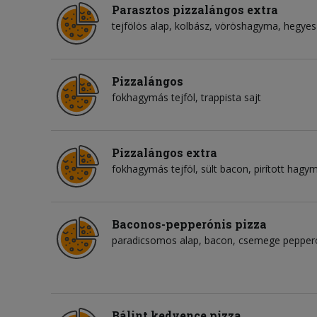
Parasztos pizzalángos extra
tejfölös alap
kolbász
vöröshagyma
hegyes
Pizzalángos
fokhagymás tejföl
trappista sajt
Pizzalángos extra
fokhagymás tejföl
sült bacon
pirított hagy
Baconos-pepperónis pizza
paradicsomos alap
bacon
csemege peppero
Bálint kedvence pizza