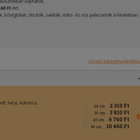
választékban kaphatók.
560 Ft
-ért.
tek, bőségtálak, tészták, saláták, édes- és sós palacsinták a kínálatban.
összes kategória kinyitás
ell
tarja
kukorica
2 310 Ft
24 cm
3 810 Ft
30 cm
6 760 Ft
45 cm
10 460 Ft
60 cm