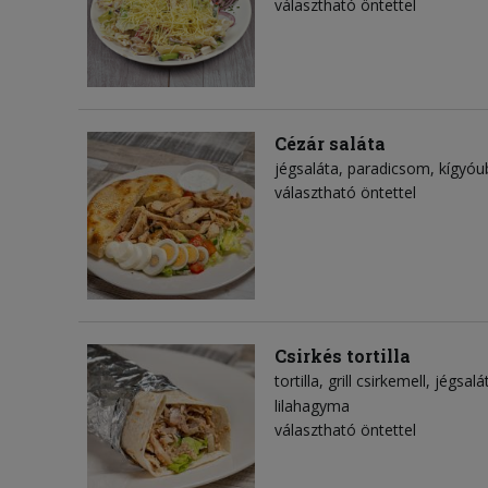
választható öntettel
Cézár saláta
jégsaláta
paradicsom
kígyóu
választható öntettel
Csirkés tortilla
tortilla
grill csirkemell
jégsalá
lilahagyma
választható öntettel