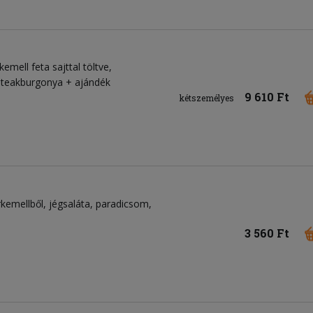
kemell feta sajttal töltve,
 steakburgonya + ajándék
9 610 Ft
kétszemélyes
rkemellből
jégsaláta
paradicsom
3 560 Ft