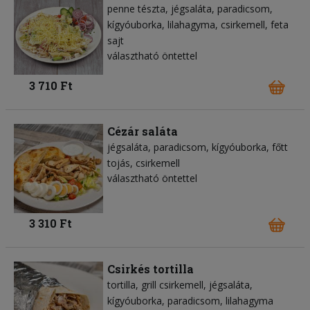
penne tészta
jégsaláta
paradicsom
kígyóuborka
lilahagyma
csirkemell
feta
sajt
választható öntettel
3 710 Ft
Cézár saláta
jégsaláta
paradicsom
kígyóuborka
főtt
tojás
csirkemell
választható öntettel
3 310 Ft
Csirkés tortilla
tortilla
grill csirkemell
jégsaláta
kígyóuborka
paradicsom
lilahagyma