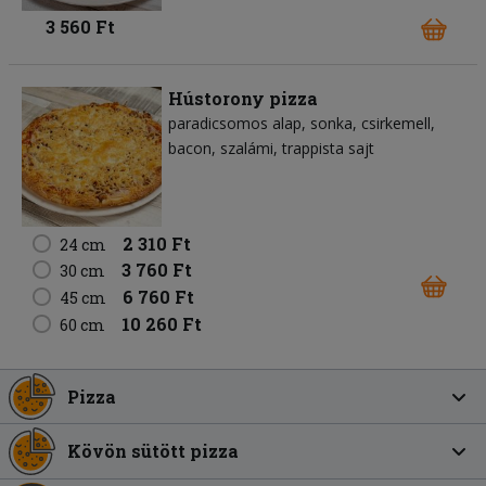
3 560 Ft
Hústorony pizza
paradicsomos alap
sonka
csirkemell
bacon
szalámi
trappista sajt
2 310 Ft
24 cm
3 760 Ft
30 cm
6 760 Ft
45 cm
10 260 Ft
60 cm
Pizza
Kövön sütött pizza