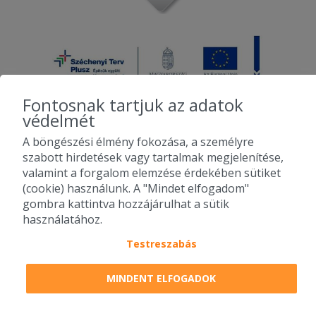
Fontosnak tartjuk az adatok
védelmét
A böngészési élmény fokozása, a személyre
2010-2026 Copyright - Falatozz.hu - Diston-line Kft.
szabott hirdetések vagy tartalmak megjelenítése,
valamint a forgalom elemzése érdekében sütiket
Pizza, gyros, hamburger, menük kedvező áron, egy helyen az összes
(cookie) használunk. A "Mindet elfogadom"
étterem ajánlata.
gombra kattintva hozzájárulhat a sütik
használatához.
Testreszabás
MINDENT ELFOGADOK