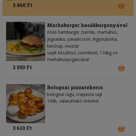
3 460 Ft
Marhaburger hasábburgonyával
óriás hamburger zsemle
marhahús
jégsaláta
paradicsom
kígyóuborka
ketchup
mustár
saját készítésű zsemlével, 17dkg-os
marhahúspogácsával
3 550 Ft
Bolognai pizzatekercs
bolognai ragu
trappista sajt
10db, választható öntettel
3 610 Ft