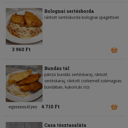
Bolognai sertésborda
rántott sertésborda bolognai spagettivel
3 960 Ft
Bundás tál
párizsi bundás sertéskaraj, rántott
sertéskaraj, rántott csirkemell sokmagvas
bundában, kukoricás rizs
4 710 Ft
egyszemélyes
Casa tésztasaláta