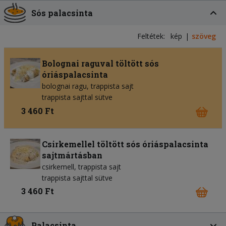
Sós palacsinta
Feltétek:
kép
szöveg
Bolognai raguval töltött sós
óriáspalacsinta
bolognai ragu
trappista sajt
trappista sajttal sütve
3 460 Ft
Csirkemellel töltött sós óriáspalacsinta
sajtmártásban
csirkemell
trappista sajt
trappista sajttal sütve
3 460 Ft
Palacsinta