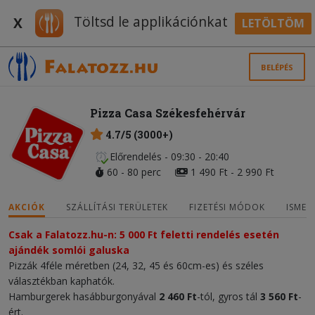
Töltsd le applikációnkat
X
LETÖLTÖM
BELÉPÉS
Pizza Casa Székesfehérvár
4.7/5 (3000+)
Előrendelés - 09:30 - 20:40
60 - 80 perc
1 490 Ft - 2 990 Ft
AKCIÓK
SZÁLLÍTÁSI TERÜLETEK
FIZETÉSI MÓDOK
ISMER
Csak a Falatozz.hu-n: 5 000 Ft feletti rendelés esetén
ajándék somlói galuska
Pizzák 4féle méretben (24, 32, 45 és 60cm-es) és széles
választékban kaphatók.
Hamburgerek hasábburgonyával
2 460 Ft
-tól, gyros tál
3 560 Ft
-
ért.