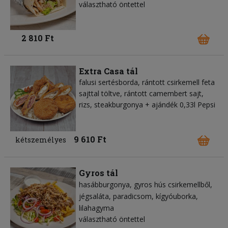
választható öntettel
2 810 Ft
Extra Casa tál
falusi sertésborda, rántott csirkemell feta
sajttal töltve, rántott camembert sajt,
rizs, steakburgonya + ajándék 0,33l Pepsi
9 610 Ft
kétszemélyes
Gyros tál
hasábburgonya
gyros hús csirkemellből
jégsaláta
paradicsom
kígyóuborka
lilahagyma
választható öntettel