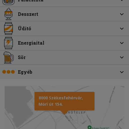
Desszert
Üdítő
Energiaital
Sör
Egyéb
8000 Székesfehérvár,
Móri út 154.