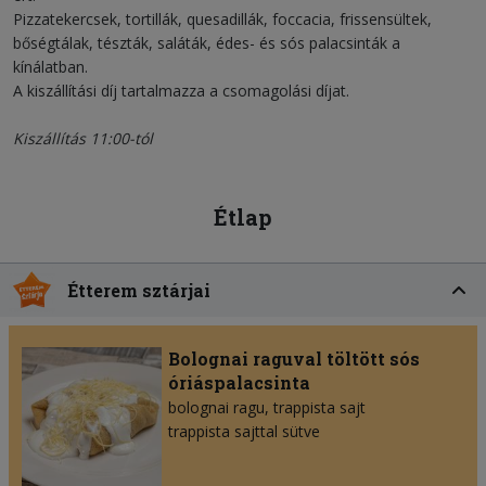
Pizzatekercsek, tortillák, quesadillák, foccacia, frissensültek,
bőségtálak, tészták, saláták, édes- és sós palacsinták a
kínálatban.
A kiszállítási díj tartalmazza a csomagolási díjat.
Kiszállítás 11:00-tól
Étlap
Étterem sztárjai
Bolognai raguval töltött sós
óriáspalacsinta
bolognai ragu
trappista sajt
trappista sajttal sütve