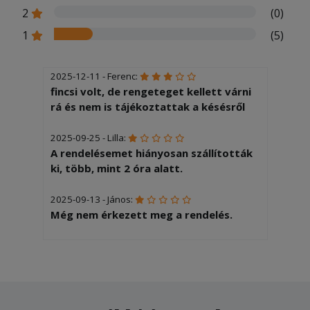
2
(0)
1
(5)
2025-12-11 - Ferenc:
fincsi volt, de rengeteget kellett várni
rá és nem is tájékoztattak a késésről
2025-09-25 - Lilla:
A rendelésemet hiányosan szállították
ki, több, mint 2 óra alatt.
2025-09-13 - János:
Még nem érkezett meg a rendelés.
2025-08-02 - Botond:
Hibátlan, mint mindíg... )
2025-07-09 - Róbert:
Abszolút nem voltam elégedett közel