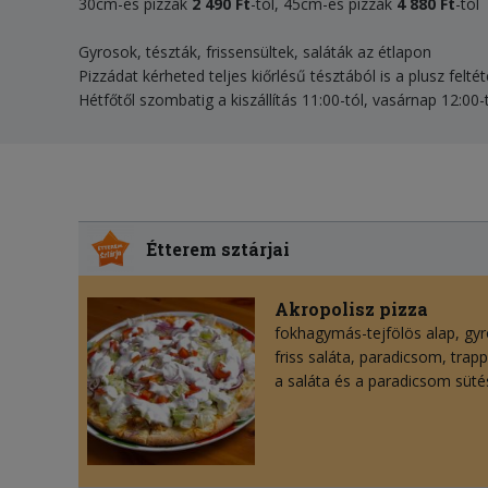
30cm-es pizzák
2 490 Ft
-tól, 45cm-es pizzák
4 880 Ft
-tól
Gyrosok, tészták, frissensültek, saláták az étlapon
Pizzádat kérheted teljes kiőrlésű tésztából is a plusz felté
Hétfőtől szombatig a kiszállítás 11:00-tól, vasárnap 12:00-t
Étterem sztárjai
Akropolisz pizza
fokhagymás-tejfölös alap, gyr
friss saláta, paradicsom, trapp
a saláta és a paradicsom sütés