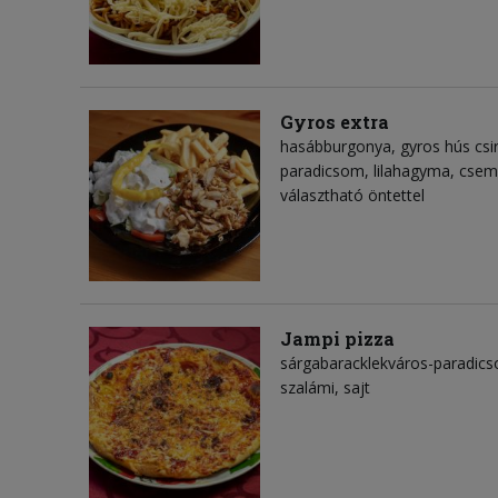
Gyros extra
hasábburgonya, gyros hús csir
paradicsom, lilahagyma, cseme
választható öntettel
Jampi pizza
sárgabaracklekváros-paradics
szalámi, sajt