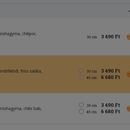
öshagyma, chilipor,
3 490 Ft
30 cm
3 490 Ft
bfiléből, friss saláta,
30 cm
6 680 Ft
45 cm
3 490 Ft
30 cm
öröshagyma, chilis bab,
6 680 Ft
45 cm