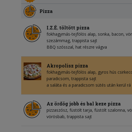
Pizza
I.Z.É. töltött pizza
fokhagymás-tejfölös alap, sonka, bacon, vör
szezámmag, trappista sajt
BBQ szósszal, hat részre vágva
Akropolisz pizza
fokhagymás-tejfölös alap, gyros hús csirkecom
paradicsom, trappista sajt
a saláta és a paradicsom sütés után kerül rá
Az ördög jobb és bal keze pizza
pizzaszósz, füstölt tarja, füstölt szalonna, v
vörösbab, trappista sajt