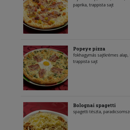
paprika, trappista sajt
Popeye pizza
fokhagymás sajtkrémes alap, 
trappista sajt
Bolognai spagetti
spagetti tészta, paradicsomszó