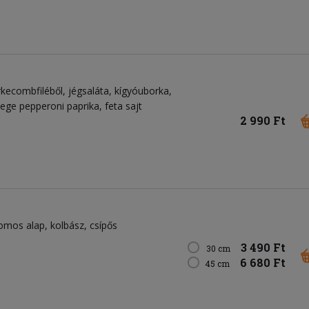
kecombfiléből, jégsaláta, kígyóuborka,
ge pepperoni paprika, feta sajt
2 990 Ft
omos alap, kolbász, csípős
3 490 Ft
30 cm
6 680 Ft
45 cm