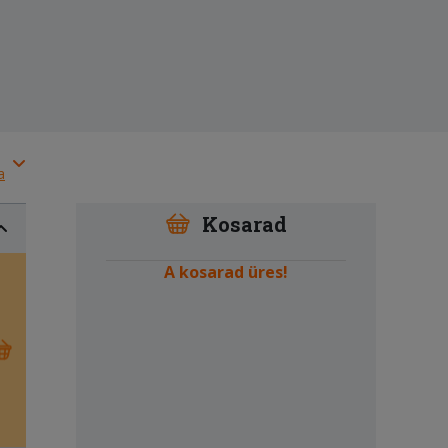
a
Kosarad
A kosarad üres!