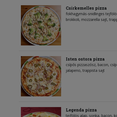
Csirkemelles pizza
fokhagymás-snidlinges tejfölös
brokkoli, mozzarella sajt, trapp
Isten ostora pizza
csípős pizzaszósz, bacon, csíp
jalapeno, trappista sajt
Legenda pizza
tejfölös alap, sonka, bacon, 