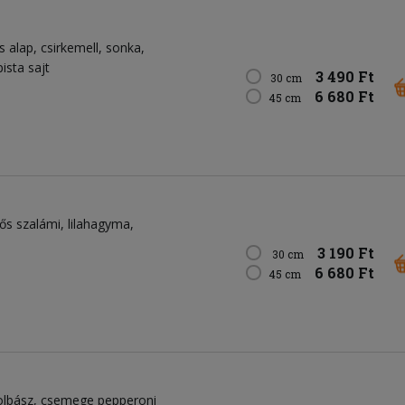
 alap, csirkemell, sonka,
ista sajt
3 490 Ft
30 cm
6 680 Ft
45 cm
ős szalámi, lilahagyma,
3 190 Ft
30 cm
6 680 Ft
45 cm
kolbász, csemege pepperoni