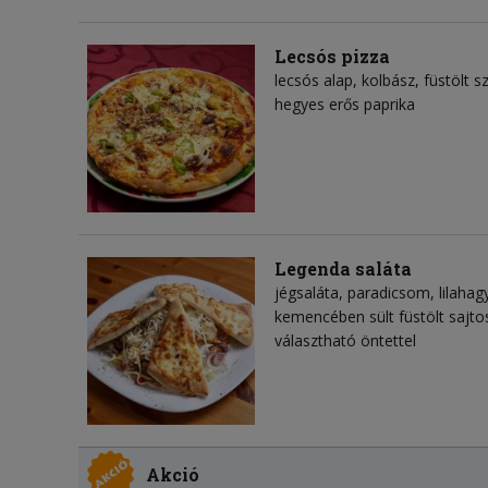
Lecsós pizza
lecsós alap, kolbász, füstölt
hegyes erős paprika
Legenda saláta
jégsaláta, paradicsom, lilahag
kemencében sült füstölt sajto
választható öntettel
Akció