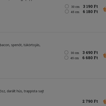
3 190 Ft
30 cm
6 180 Ft
45 cm
bacon, spenót, tükörtojás,
3 490 Ft
30 cm
6 680 Ft
45 cm
sz, darált hús, trappista sajt
2 790 Ft