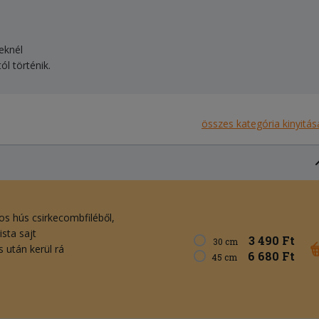
teknél
ól történik.
összes kategória kinyitás
os hús csirkecombfiléből,
ista sajt
3 490 Ft
30 cm
 után kerül rá
6 680 Ft
45 cm