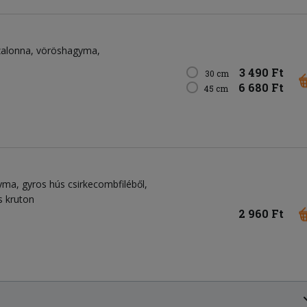
 szalonna, vöröshagyma,
3 490 Ft
30 cm
6 680 Ft
45 cm
yma, gyros hús csirkecombfiléből,
s kruton
2 960 Ft