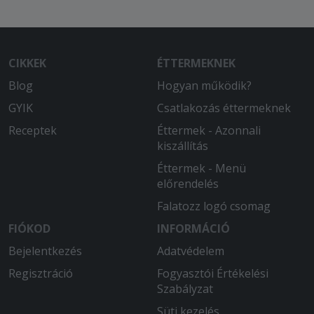
CIKKEK
ÉTTERMEKNEK
Blog
Hogyan működik?
GYIK
Csatlakozás éttermeknek
Receptek
Éttermek - Azonnali
kiszállítás
Éttermek - Menü
előrendelés
Falatozz logó csomag
FIÓKOD
INFORMÁCIÓ
Bejelentkezés
Adatvédelem
Regisztráció
Fogyasztói Értékelési
Szabályzat
Süti kezelés