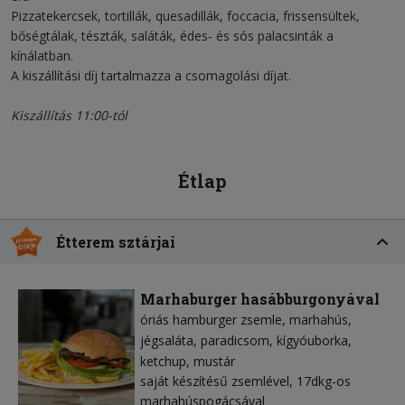
Pizzatekercsek, tortillák, quesadillák, foccacia, frissensültek,
bőségtálak, tészták, saláták, édes- és sós palacsinták a
kínálatban.
A kiszállítási díj tartalmazza a csomagolási díjat.
Kiszállítás 11:00-tól
Étlap
Étterem sztárjai
Marhaburger hasábburgonyával
óriás hamburger zsemle
marhahús
jégsaláta
paradicsom
kígyóuborka
ketchup
mustár
saját készítésű zsemlével, 17dkg-os
marhahúspogácsával