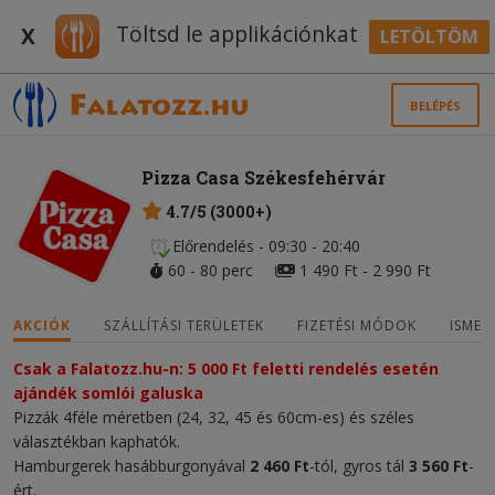
Töltsd le applikációnkat
X
LETÖLTÖM
BELÉPÉS
Pizza Casa Székesfehérvár
4.7/5 (3000+)
Előrendelés - 09:30 - 20:40
60 - 80 perc
1 490 Ft - 2 990 Ft
AKCIÓK
SZÁLLÍTÁSI TERÜLETEK
FIZETÉSI MÓDOK
ISMER
Csak a Falatozz.hu-n: 5 000 Ft feletti rendelés esetén
ajándék somlói galuska
Pizzák 4féle méretben (24, 32, 45 és 60cm-es) és széles
választékban kaphatók.
Hamburgerek hasábburgonyával
2 460 Ft
-tól, gyros tál
3 560 Ft
-
ért.