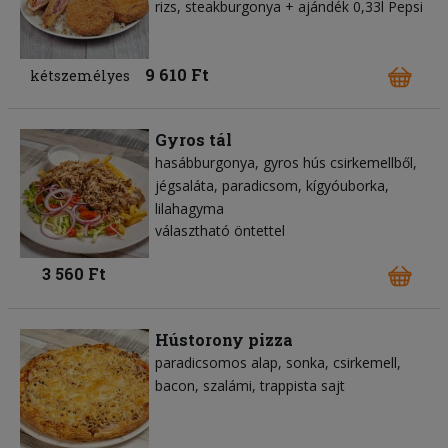
rizs, steakburgonya + ajándék 0,33l Pepsi
9 610 Ft
kétszemélyes
Gyros tál
hasábburgonya
gyros hús csirkemellből
jégsaláta
paradicsom
kígyóuborka
lilahagyma
választható öntettel
3 560 Ft
Hústorony pizza
paradicsomos alap
sonka
csirkemell
bacon
szalámi
trappista sajt