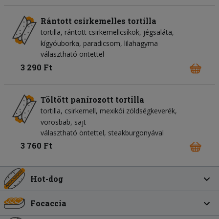
Rántott csirkemelles tortilla
tortilla
rántott csirkemellcsíkok
jégsaláta
kígyóuborka
paradicsom
lilahagyma
választható öntettel
3 290 Ft
Töltött panírozott tortilla
tortilla
csirkemell
mexikói zöldségkeverék
vörösbab
sajt
választható öntettel, steakburgonyával
3 760 Ft
Hot-dog
Focaccia