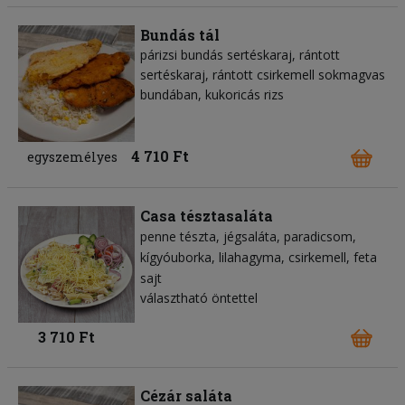
Bundás tál
párizsi bundás sertéskaraj, rántott
sertéskaraj, rántott csirkemell sokmagvas
bundában, kukoricás rizs
4 710 Ft
egyszemélyes
Casa tésztasaláta
penne tészta
jégsaláta
paradicsom
kígyóuborka
lilahagyma
csirkemell
feta
sajt
választható öntettel
3 710 Ft
Cézár saláta