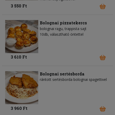
3 550 Ft
Bolognai pizzatekercs
bolognai ragu
trappista sajt
10db, választható öntettel
3 610 Ft
Bolognai sertésborda
rántott sertésborda bolognai spagettivel
3 960 Ft