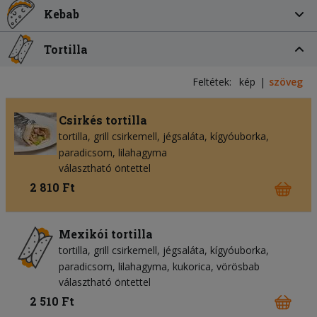
Kebab
Tortilla
Feltétek:
kép
szöveg
Csirkés tortilla
tortilla
grill csirkemell
jégsaláta
kígyóuborka
paradicsom
lilahagyma
választható öntettel
2 810 Ft
Mexikói tortilla
tortilla
grill csirkemell
jégsaláta
kígyóuborka
paradicsom
lilahagyma
kukorica
vörösbab
választható öntettel
2 510 Ft