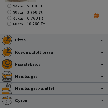
2 310 Ft
24 cm
3 760 Ft
30 cm
6 760 Ft
45 cm
10 260 Ft
60 cm
Pizza
Kövön sütött pizza
Pizzatekercs
Hamburger
Hamburger körettel
Gyros