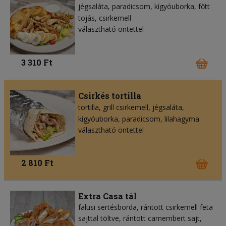
jégsaláta
paradicsom
kígyóuborka
főtt
tojás
csirkemell
választható öntettel
3 310 Ft
Csirkés tortilla
tortilla
grill csirkemell
jégsaláta
kígyóuborka
paradicsom
lilahagyma
választható öntettel
2 810 Ft
Extra Casa tál
falusi sertésborda, rántott csirkemell feta
sajttal töltve, rántott camembert sajt,