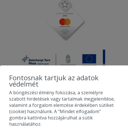
Fontosnak tartjuk az adatok
védelmét
A böngészési élmény fokozása, a személyre
2010-2026 Copyright - Falatozz.hu - Diston-line Kft.
szabott hirdetések vagy tartalmak megjelenítése,
valamint a forgalom elemzése érdekében sütiket
Pizza, gyros, hamburger, menük kedvező áron, egy helyen az összes
(cookie) használunk. A "Mindet elfogadom"
étterem ajánlata.
gombra kattintva hozzájárulhat a sütik
használatához.