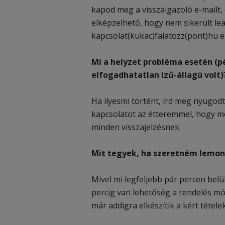
kapod meg a visszaigazoló e-mailt, 
elképzelhető, hogy nem sikerült lea
kapcsolat(kukac)falatozz(pont)hu e-
Mi a helyzet probléma esetén (p
elfogadhatatlan ízű-állagú volt)
Ha ilyesmi történt, írd meg nyugod
kapcsolatot az étteremmel, hogy me
minden visszajelzésnek.
Mit tegyek, ha szeretném lemon
Mivel mi legfeljebb pár percen bel
percig van lehetőség a rendelés m
már addigra elkészítik a kért tétele