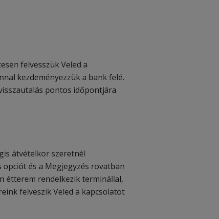
tesen felvesszük Veled a
zonnal kezdeményezzük a bank felé.
 visszautalás pontos időpontjára
is átvételkor szeretnél
es opciót és a Megjegyzés rovatban
n étterem rendelkezik terminállal,
ink felveszik Veled a kapcsolatot