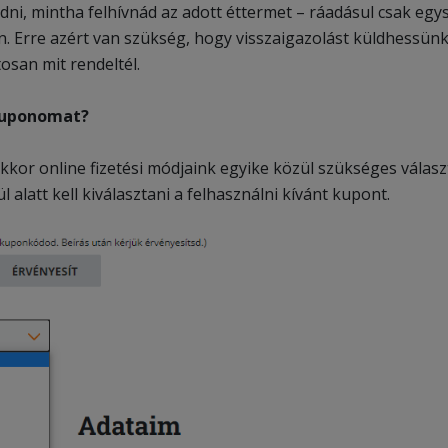
ni, mintha felhívnád az adott éttermet – ráadásul csak eg
n. Erre azért van szükség, hogy visszaigazolást küldhessünk
osan mit rendeltél.
kuponomat?
kkor online fizetési módjaink egyike közül szükséges választ
l alatt kell kiválasztani a felhasználni kívánt kupont.