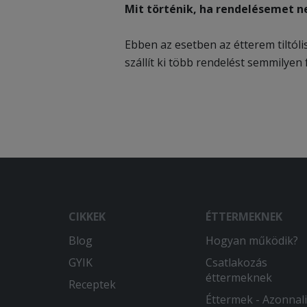
Mit történik, ha rendelésemet 
Ebben az esetben az étterem tiltóli
szállít ki több rendelést semmilyen
CIKKEK
ÉTTERMEKNEK
Blog
Hogyan működik?
GYIK
Csatlakozás
éttermeknek
Receptek
Éttermek - Azonnali