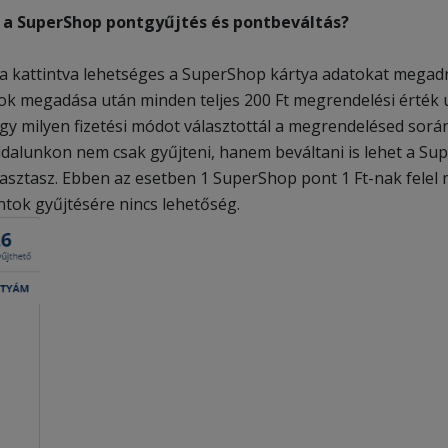
 a SuperShop pontgyűjtés és pontbeváltás?
ra kattintva lehetséges a SuperShop kártya adatokat megad
tok megadása után minden teljes 200 Ft megrendelési érték
gy milyen fizetési módot választottál a megrendelésed során
dalunkon nem csak gyűjteni, hanem beváltani is lehet a S
álasztasz. Ebben az esetben 1 SuperShop pont 1 Ft-nak fele
ntok gyűjtésére nincs lehetőség.