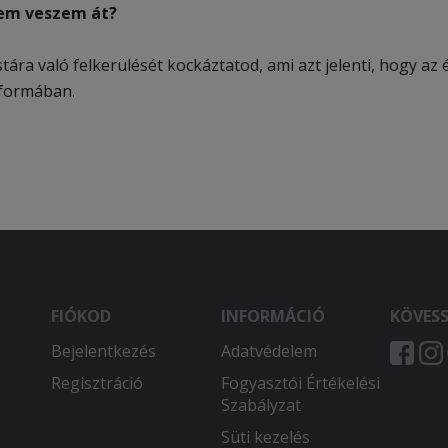
nem veszem át?
stára való felkerülését kockáztatod, ami azt jelenti, hogy a
 formában.
FIÓKOD
INFORMÁCIÓ
KÖVES
Bejelentkezés
Adatvédelem
Regisztráció
Fogyasztói Értékelési
Szabályzat
Süti kezelés