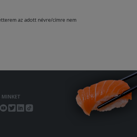
z étterem az adott névre/címre nem
S MINKET