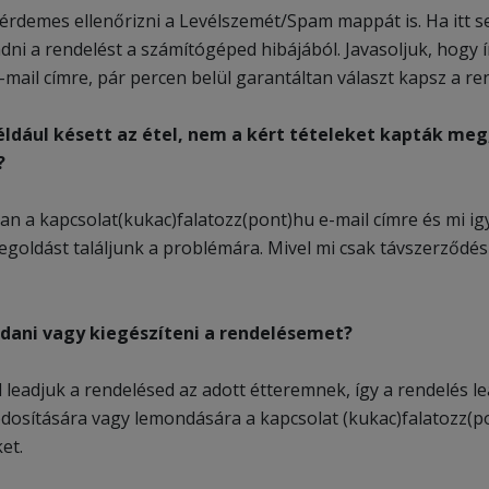
érdemes ellenőrizni a Levélszemét/Spam mappát is. Ha itt se
dni a rendelést a számítógéped hibájából. Javasoljuk, hogy 
mail címre, pár percen belül garantáltan választ kapsz a ren
éldául késett az étel, nem a kért tételeket kapták me
?
tan a kapcsolat(kukac)falatozz(pont)hu e-mail címre és mi 
goldást találjunk a problémára. Mivel mi csak távszerződés
dani vagy kiegészíteni a rendelésemet?
ül leadjuk a rendelésed az adott étteremnek, így a rendelés
ódosítására vagy lemondására a kapcsolat (kukac)falatozz(
ket.