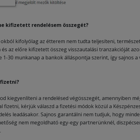
ne kifizetett rendelésem összegét?
kból kifolyólag az étterem nem tudta teljesíteni, természe
és az előre kifizetett összeg visszautalási tranzakcióját a
je 1-30 munkanap a bankok álláspontja szerint, így sajnos a
fizetni?
od kiegyenlíteni a rendelésed végösszegét, amennyiben még
l fizetni, kérjük válaszd a fizetési módok közül a Készpénz
ndelés leadásakor. Sajnos garantálni nem tudjuk, hogy minde
ehetőség nem megoldható egy-egy partnerünknél, diszpécsere
.