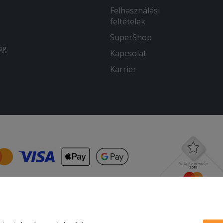
Felhasználási
feltételek
SuperShop
ag
Kapcsolat
Karrier