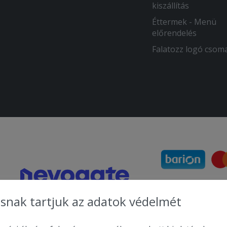
kiszállítás
Éttermek - Menü
előrendelés
Falatozz logó csom
snak tartjuk az adatok védelmét