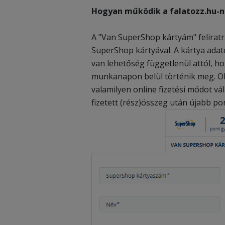
Hogyan működik a falatozz.hu-n
A "Van SuperShop kártyám" felirat
SuperShop kártyával. A kártya ada
van lehetőség függetlenül attól, ho
munkanapon belül történik meg. Ol
valamilyen online fizetési módot v
fizetett (rész)összeg után újabb po