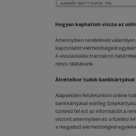
Hogyan kaphatom vissza az onli
Amennyiben rendelésed valamilyen o
kapcsolatot elérhetőségeid egyikén 
A visszautalási tranzakció határide
nincs rálátásunk.
Átvételkor tudok bankkártyával 
Alapvetően felületünkön online tud
bankkártyával esetleg Szépkártyáva
tüntesd fel ezt az információt a re
viszont amennyiben ez a fizetési l
a megadott elérhetőségeid egyikén