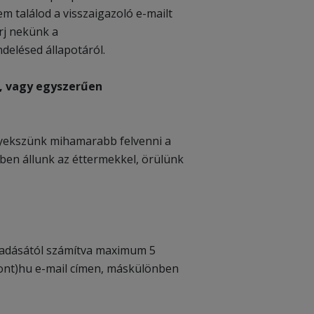
m találod a visszaigazoló e-mailt
írj nekünk a
delésed állapotáról.
g, vagy egyszerűen
igyekszünk mihamarabb felvenni a
ben állunk az éttermekkel, örülünk
 leadásától számítva maximum 5
pont)hu e-mail címen, máskülönben