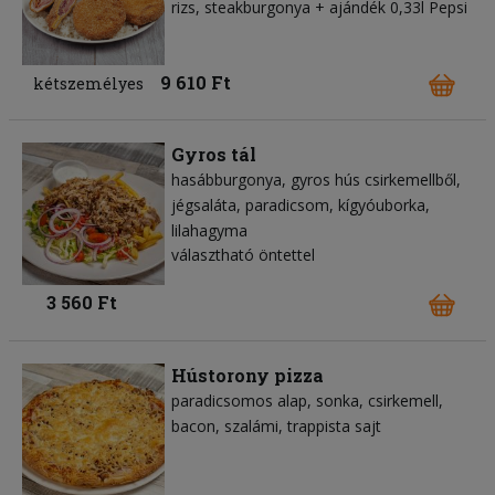
rizs, steakburgonya + ajándék 0,33l Pepsi
9 610 Ft
kétszemélyes
Gyros tál
hasábburgonya
gyros hús csirkemellből
jégsaláta
paradicsom
kígyóuborka
lilahagyma
választható öntettel
3 560 Ft
Hústorony pizza
paradicsomos alap
sonka
csirkemell
bacon
szalámi
trappista sajt