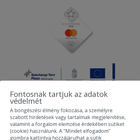
Fontosnak tartjuk az adatok
védelmét
A böngészési élmény fokozása, a személyre
2010-2026 Copyright - Falatozz.hu - Diston-line Kft.
szabott hirdetések vagy tartalmak megjelenítése,
valamint a forgalom elemzése érdekében sütiket
Pizza, gyros, hamburger, menük kedvező áron, egy helyen az összes
(cookie) használunk. A "Mindet elfogadom"
étterem ajánlata.
gombra kattintva hozzájárulhat a sütik