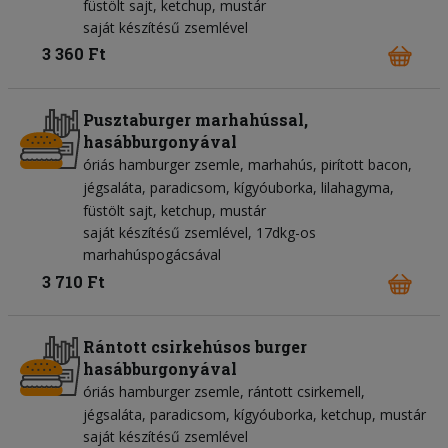
füstölt sajt
ketchup
mustár
saját készítésű zsemlével
3 360 Ft
Pusztaburger marhahússal,
hasábburgonyával
óriás hamburger zsemle
marhahús
pirított bacon
jégsaláta
paradicsom
kígyóuborka
lilahagyma
füstölt sajt
ketchup
mustár
saját készítésű zsemlével, 17dkg-os
marhahúspogácsával
3 710 Ft
Rántott csirkehúsos burger
hasábburgonyával
óriás hamburger zsemle
rántott csirkemell
jégsaláta
paradicsom
kígyóuborka
ketchup
mustár
saját készítésű zsemlével