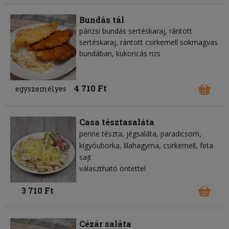
Bundás tál
párizsi bundás sertéskaraj, rántott
sertéskaraj, rántott csirkemell sokmagvas
bundában, kukoricás rizs
4 710 Ft
egyszemélyes
Casa tésztasaláta
penne tészta
jégsaláta
paradicsom
kígyóuborka
lilahagyma
csirkemell
feta
sajt
választható öntettel
3 710 Ft
Cézár saláta