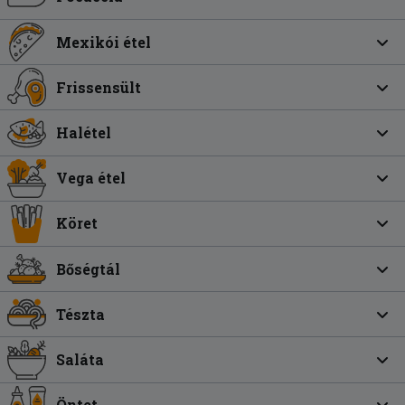
Mexikói étel
Frissensült
Halétel
Vega étel
Köret
Bőségtál
Tészta
Saláta
Öntet