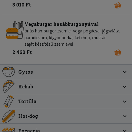
3 010 Ft
Vegaburger hasábburgonyával
óriás hamburger zsemle
vega pogácsa
jégsaláta
paradicsom
kígyóuborka
ketchup
mustár
saját készítésű zsemlével
2 460 Ft
Gyros
Kebab
Tortilla
Hot-dog
Focaccia