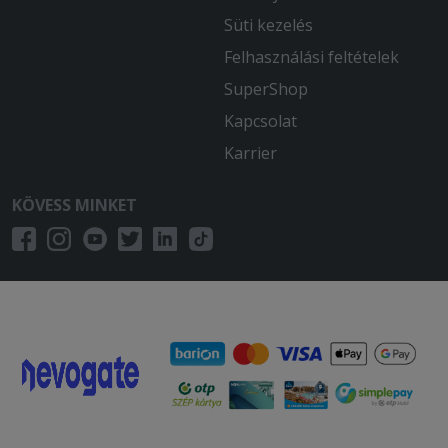
Süti kezelés
Felhasználási feltételek
SuperShop
Kapcsolat
Karrier
KÖVESS MINKET