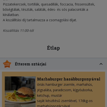
Pizzatekercsek, tortillák, quesadillák, foccacia, frissensültek,
bőségtálak, tészták, saláták, édes- és sós palacsinták a
kínálatban.
A kiszállítási díj tartalmazza a csomagolási díjat.
Kiszállítás 11:00-tól
Étlap
Étterem sztárjai
Marhaburger hasábburgonyával
óriás hamburger zsemle
marhahús
jégsaláta
paradicsom
kígyóuborka
ketchup
mustár
saját készítésű zsemlével, 17dkg-os
marhahúspogácsával