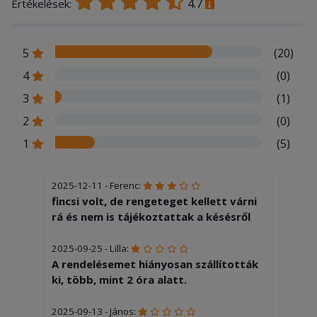
4.7
Értékelések:
5
(20)
4
(0)
3
(1)
2
(0)
1
(5)
2025-12-11 - Ferenc:
fincsi volt, de rengeteget kellett várni
rá és nem is tájékoztattak a késésről
2025-09-25 - Lilla:
A rendelésemet hiányosan szállították
ki, több, mint 2 óra alatt.
2025-09-13 - János: