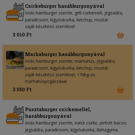
Csirkeburger hasábburgonyával
óriás hamburger zsemle
grill csirkemell
jégsaláta
paradicsom
kígyóuborka
ketchup
mustár
saját készítésű zsemlével
3 010 Ft
Marhaburger hasábburgonyával
óriás hamburger zsemle
marhahús
jégsaláta
paradicsom
kígyóuborka
ketchup
mustár
saját készítésű zsemlével, 17dkg-os
marhahúspogácsával
3 550 Ft
Pusztaburger csirkemellel,
hasábburgonyával
óriás hamburger zsemle
natúr csirke
pirított bacon
jégsaláta
paradicsom
kígyóuborka
lilahagyma