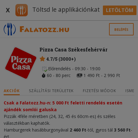
Töltsd le applikációnkat
X
LETÖLTÖM
BELÉPÉS
Pizza Casa Székesfehérvár
4.7/5 (3000+)
Előrendelés - 09:30 - 19:00
60 - 80 perc
1 490 Ft - 2 990 Ft
AKCIÓK
SZÁLLÍTÁSI TERÜLETEK
FIZETÉSI MÓDOK
ISMER
Csak a Falatozz.hu-n: 5 000 Ft feletti rendelés esetén
ajándék somlói galuska
Pizzák 4féle méretben (24, 32, 45 és 60cm-es) és széles
választékban kaphatók.
Hamburgerek hasábburgonyával
2 460 Ft
-tól, gyros tál
3 560 Ft
-
ért.