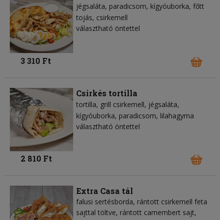
jégsaláta
paradicsom
kígyóuborka
főtt
tojás
csirkemell
választható öntettel
3 310 Ft
Csirkés tortilla
tortilla
grill csirkemell
jégsaláta
kígyóuborka
paradicsom
lilahagyma
választható öntettel
2 810 Ft
Extra Casa tál
falusi sertésborda, rántott csirkemell feta
sajttal töltve, rántott camembert sajt,