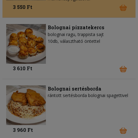
3 550 Ft
Bolognai pizzatekercs
bolognai ragu
trappista sajt
10db, választható öntettel
3 610 Ft
Bolognai sertésborda
rántott sertésborda bolognai spagettivel
3 960 Ft