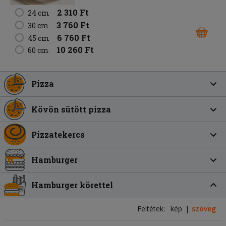
2 310 Ft
24 cm
3 760 Ft
30 cm
6 760 Ft
45 cm
10 260 Ft
60 cm
Pizza
Kövön sütött pizza
Pizzatekercs
Hamburger
Hamburger körettel
Feltétek:
kép
szöveg