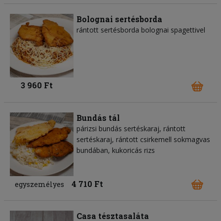
Bolognai sertésborda
rántott sertésborda bolognai spagettivel
3 960 Ft
Bundás tál
párizsi bundás sertéskaraj, rántott
sertéskaraj, rántott csirkemell sokmagvas
bundában, kukoricás rizs
4 710 Ft
egyszemélyes
Casa tésztasaláta