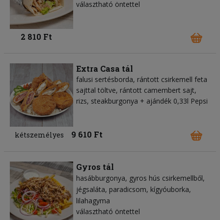
választható öntettel
2 810 Ft
Extra Casa tál
falusi sertésborda, rántott csirkemell feta
sajttal töltve, rántott camembert sajt,
rizs, steakburgonya + ajándék 0,33l Pepsi
9 610 Ft
kétszemélyes
Gyros tál
hasábburgonya
gyros hús csirkemellből
jégsaláta
paradicsom
kígyóuborka
lilahagyma
választható öntettel