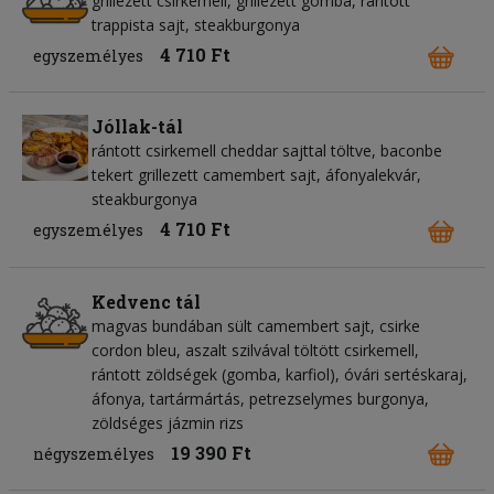
grillezett csirkemell, grillezett gomba, rántott
trappista sajt, steakburgonya
4 710 Ft
egyszemélyes
Jóllak-tál
rántott csirkemell cheddar sajttal töltve, baconbe
tekert grillezett camembert sajt, áfonyalekvár,
steakburgonya
4 710 Ft
egyszemélyes
Kedvenc tál
magvas bundában sült camembert sajt, csirke
cordon bleu, aszalt szilvával töltött csirkemell,
rántott zöldségek (gomba, karfiol), óvári sertéskaraj,
áfonya, tartármártás, petrezselymes burgonya,
zöldséges jázmin rizs
19 390 Ft
négyszemélyes