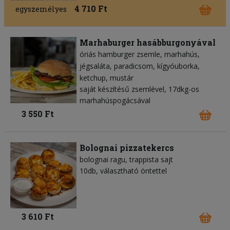
4 710 Ft
egyszemélyes
Marhaburger hasábburgonyával
óriás hamburger zsemle
marhahús
jégsaláta
paradicsom
kígyóuborka
ketchup
mustár
saját készítésű zsemlével, 17dkg-os
marhahúspogácsával
3 550 Ft
Bolognai pizzatekercs
bolognai ragu
trappista sajt
10db, választható öntettel
3 610 Ft