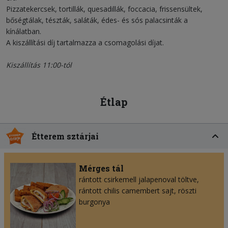
Pizzatekercsek, tortillák, quesadillák, foccacia, frissensültek,
bőségtálak, tészták, saláták, édes- és sós palacsinták a
kínálatban.
A kiszállítási díj tartalmazza a csomagolási díjat.
Kiszállítás 11:00-tól
Étlap
Étterem sztárjai
Mérges tál
rántott csirkemell jalapenoval töltve,
rántott chilis camembert sajt, röszti
burgonya