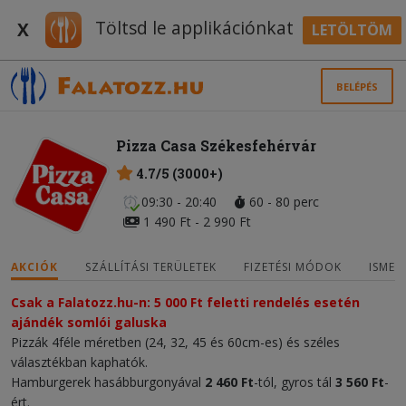
Töltsd le applikációnkat
X
LETÖLTÖM
BELÉPÉS
Pizza Casa Székesfehérvár
4.7/5 (3000+)
09:30 - 20:40
60 - 80 perc
1 490 Ft - 2 990 Ft
AKCIÓK
SZÁLLÍTÁSI TERÜLETEK
FIZETÉSI MÓDOK
ISMER
Csak a Falatozz.hu-n: 5 000 Ft feletti rendelés esetén
ajándék somlói galuska
Pizzák 4féle méretben (24, 32, 45 és 60cm-es) és széles
választékban kaphatók.
Hamburgerek hasábburgonyával
2 460 Ft
-tól, gyros tál
3 560 Ft
-
ért.