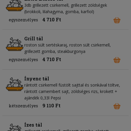
3db grillezett csirkemell, grillezett zöldségek
(brokkoli, lilahagyma, gomba, karfiol)
4 710 Ft
egyszemélyes
Grill tál
roston sült sertéskaraj, roston sült csirkemell,
grillezett gomba, steakburgonya
4 710 Ft
egyszemélyes
Ínyenc tál
rántott csirkemell füstölt sajttal és sonkával töltve,
rántott camembert sajt, zöldséges rizs, krokett +
ajándék 0,33l Pepsi
9 110 Ft
kétszemélyes
Ízes tál