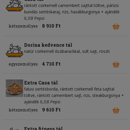
rántott csirkemell camembert sajttal töltve, párizsi
bundás sertéskaraj, rizs, hasábburgonya + ajándék
0,33l Pepsi
8 910 Ft
kétszemélyes
Dorina kedvence tál
natúr csirkemell őszibarackkal, sült sajt, röszti
4 710 Ft
egyszemélyes
Extra Casa tál
falusi sertésborda, rántott csirkemell feta sajttal
töltve, rántott camembert sajt, rizs, steakburgonya +
ajándék 0,33l Pepsi
9 610 Ft
kétszemélyes
Extra fitness tál