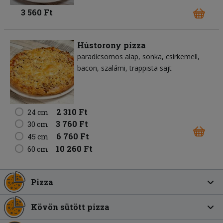
3 560 Ft
Hústorony pizza
paradicsomos alap
sonka
csirkemell
bacon
szalámi
trappista sajt
2 310 Ft
24 cm
3 760 Ft
30 cm
6 760 Ft
45 cm
10 260 Ft
60 cm
Pizza
Kövön sütött pizza