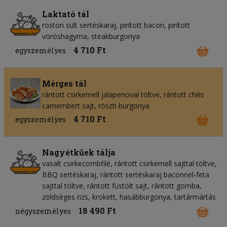
Laktató tál
roston sült sertéskaraj, pirított bacon, pirított
vöröshagyma, steakburgonya
4 710 Ft
egyszemélyes
Mérges tál
rántott csirkemell jalapenoval töltve, rántott chilis
camembert sajt, röszti burgonya
4 710 Ft
egyszemélyes
Nagyétkűek tálja
vasalt csirkecombfilé, rántott csirkemell sajttal töltve,
BBQ sertéskaraj, rántott sertéskaraj baconnel-feta
sajttal töltve, rántott füstölt sajt, rántott gomba,
zöldséges rizs, krokett, hasábburgonya, tartármártás
18 490 Ft
négyszemélyes