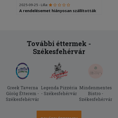
2025-09-25 - Lilla:
A rendelésemet hiányosan szállították
ki, több, mint 2 óra alatt.
2025-09-13 - János:
Még nem érkezett meg a rendelés.
További éttermek -
2025-08-02 - Botond:
Székesfehérvár
Hibátlan, mint mindíg... )
2025-07-09 - Róbert:
Abszolút nem voltam elégedett közel
2.00óra hossza volt és hideg volt a
pizza mire kiért a futár.
Greek Taverna
Legenda Pizzéria
Mindenmentes
2025-07-06 - :
Görög Étterem -
- Székesfehérvár
Bistro -
Ehetetlen össze dobált pizzát kaptam
Székesfehérvár
Székesfehérvár
száraz volt durván