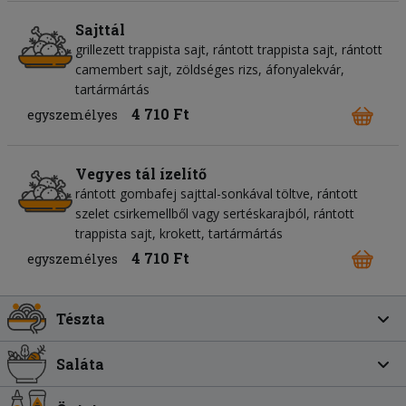
Sajttál
grillezett trappista sajt, rántott trappista sajt, rántott
camembert sajt, zöldséges rizs, áfonyalekvár,
tartármártás
4 710 Ft
egyszemélyes
Vegyes tál ízelítő
rántott gombafej sajttal-sonkával töltve, rántott
szelet csirkemellből vagy sertéskarajból, rántott
trappista sajt, krokett, tartármártás
4 710 Ft
egyszemélyes
Tészta
Saláta