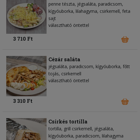
penne tészta
jégsaláta
paradicsom
kígyóuborka
lilahagyma
csirkemell
feta
sajt
választható öntettel
3 710 Ft
Cézár saláta
jégsaláta
paradicsom
kígyóuborka
főtt
tojás
csirkemell
választható öntettel
3 310 Ft
Csirkés tortilla
tortilla
grill csirkemell
jégsaláta
kígyóuborka
paradicsom
lilahagyma