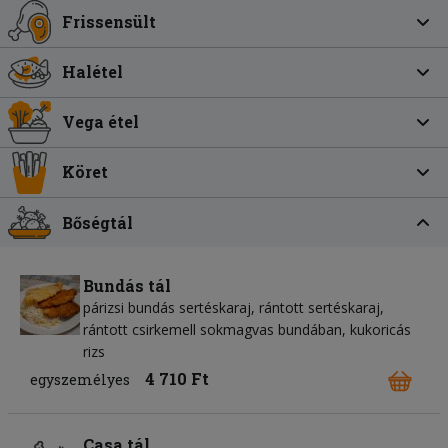
Frissensült
Halétel
Vega étel
Köret
Bőségtál
Bundás tál
párizsi bundás sertéskaraj, rántott sertéskaraj,
rántott csirkemell sokmagvas bundában, kukoricás
rizs
4 710 Ft
egyszemélyes
Casa tál