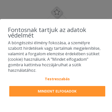
Fontosnak tartjuk az adatok
védelmét
A böngészési élmény fokozása, a személyre
szabott hirdetések vagy tartalmak megjelenítése,
valamint a forgalom elemzése érdekében sütiket
(cookie) használunk. A "Mindet elfogadom"
gombra kattintva hozzájárulhat a sütik
használatához.
Testreszabás
2010-2026 Copyright - Falatozz.hu - Diston-line Kft.
MINDENT ELFOGADOK
Pizza, gyros, hamburger, menük kedvező áron, egy helyen az összes
étterem ajánlata.
0
tétel a kosárban