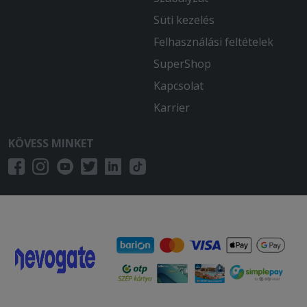
Süti kezelés
Felhasználási feltételek
SuperShop
Kapcsolat
Karrier
KÖVESS MINKET