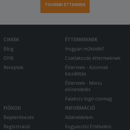
2025-10-09 - Lajos:
TOVÁBBI ÉTTERMEK
A megrendelt étel nagyon finom volt és
bőséges! Gyors kiszállítás!
2025-09-07 - Lajos:
Az étel bőséges és finom. A kiszállítás
CIKKEK
ÉTTERMEKNEK
az előre jelzettnél is gyorsabb, a futár
jókedvű, kedves.
Blog
Hogyan működik?
GYIK
Csatlakozás éttermeknek
2025-07-03 - SZILVIA:
Szuper volt!
Receptek
Éttermek - Azonnali
kiszállítás
Éttermek - Menü
előrendelés
Falatozz logó csomag
FIÓKOD
INFORMÁCIÓ
Bejelentkezés
Adatvédelem
Regisztráció
Fogyasztói Értékelési