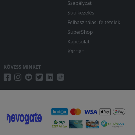
Szabályzat
Süti kezelés
Felhasználási feltételek
SuperShop
Kapcsolat
Karrier
KÖVESS MINKET