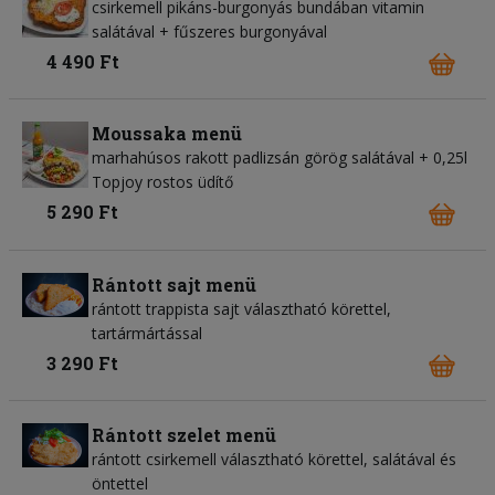
csirkemell pikáns-burgonyás bundában vitamin
salátával + fűszeres burgonyával
4 490 Ft
Moussaka menü
marhahúsos rakott padlizsán görög salátával + 0,25l
Topjoy rostos üdítő
5 290 Ft
Rántott sajt menü
rántott trappista sajt választható körettel,
tartármártással
3 290 Ft
Rántott szelet menü
rántott csirkemell választható körettel, salátával és
öntettel