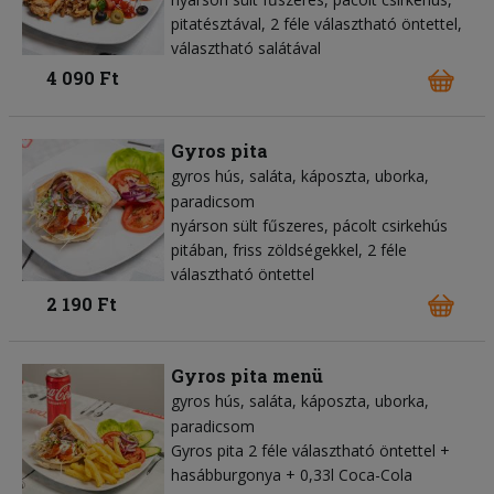
pitatésztával, 2 féle választható öntettel,
választható salátával
4 090 Ft
Gyros pita
gyros hús
saláta
káposzta
uborka
paradicsom
nyárson sült fűszeres, pácolt csirkehús
pitában, friss zöldségekkel, 2 féle
választható öntettel
2 190 Ft
Gyros pita menü
gyros hús
saláta
káposzta
uborka
paradicsom
Gyros pita 2 féle választható öntettel +
hasábburgonya + 0,33l Coca-Cola