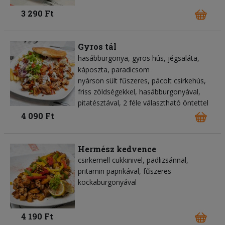
3 290 Ft
Gyros tál
hasábburgonya
gyros hús
jégsaláta
káposzta
paradicsom
nyárson sült fűszeres, pácolt csirkehús,
friss zöldségekkel, hasábburgonyával,
pitatésztával, 2 féle választható öntettel
4 090 Ft
Hermész kedvence
csirkemell cukkinivel, padlizsánnal,
pritamin paprikával, fűszeres
kockaburgonyával
4 190 Ft