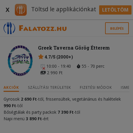
Töltsd le applikációnkat
X
LETÖLTÖM
BELÉPÉS
Greek Taverna Görög Étterem
4.7/5 (2000+)
10:00 - 19:40
55 - 70 perc
2 990 Ft
AKCIÓK
SZÁLLÍTÁSI TERÜLETEK
FIZETÉSI MÓDOK
ISMER
Gyrosok
2
690 Ft
-tól, frissensültek, vegetáriánus és halételek
9
9
0 Ft
-tól
Bőségtálak és party packok
7 390 Ft
-tól
Napi menü
3
890 Ft
-ért