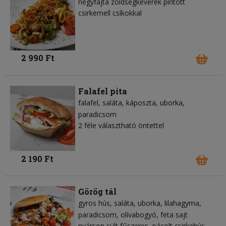
négyfajta zöldségkeverék pirított
csirkemell csíkokkal
2 990 Ft
Falafel pita
falafel
saláta
káposzta
uborka
paradicsom
2 féle választható öntettel
2 190 Ft
Görög tál
gyros hús
saláta
uborka
lilahagyma
paradicsom
olívabogyó
feta sajt
nyárson sült fűszeres, pácolt csirkehús,