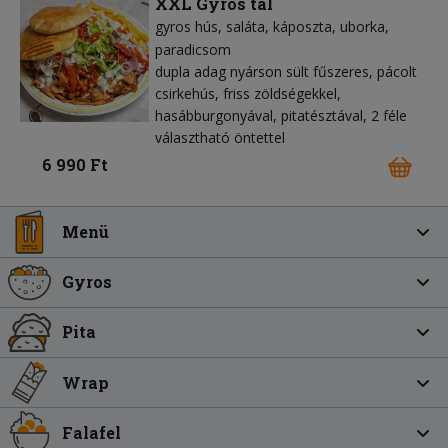
XXL Gyros tál
gyros hús
saláta
káposzta
uborka
paradicsom
dupla adag nyárson sült fűszeres, pácolt
csirkehús, friss zöldségekkel,
hasábburgonyával, pitatésztával, 2 féle
választható öntettel
6 990 Ft
Menü
Gyros
Pita
Wrap
Falafel