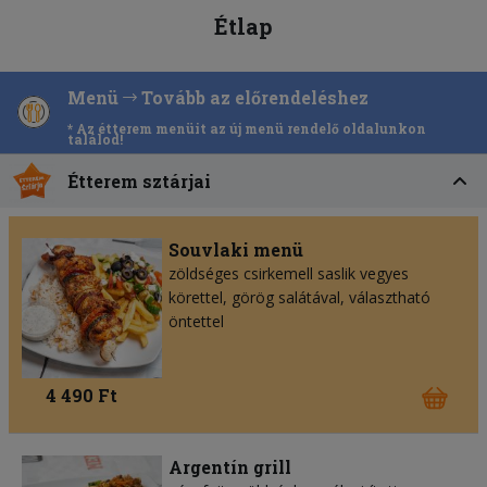
Étlap
Menü
Tovább az előrendeléshez
* Az étterem menüit az új menü rendelő oldalunkon
találod!
Étterem sztárjai
Souvlaki menü
zöldséges csirkemell saslik vegyes
körettel, görög salátával, választható
öntettel
4 490 Ft
Argentín grill