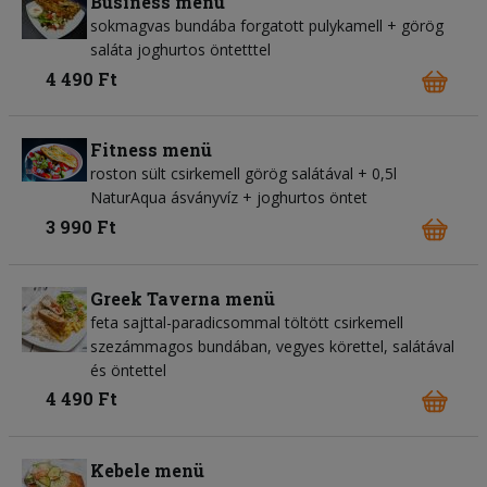
Business menü
sokmagvas bundába forgatott pulykamell + görög
saláta joghurtos öntetttel
4 490 Ft
Fitness menü
roston sült csirkemell görög salátával + 0,5l
NaturAqua ásványvíz + joghurtos öntet
3 990 Ft
Greek Taverna menü
feta sajttal-paradicsommal töltött csirkemell
szezámmagos bundában, vegyes körettel, salátával
és öntettel
4 490 Ft
Kebele menü