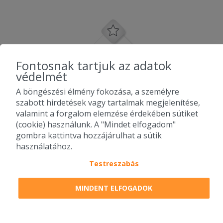
Fontosnak tartjuk az adatok
védelmét
A böngészési élmény fokozása, a személyre
szabott hirdetések vagy tartalmak megjelenítése,
valamint a forgalom elemzése érdekében sütiket
(cookie) használunk. A "Mindet elfogadom"
gombra kattintva hozzájárulhat a sütik
használatához.
Testreszabás
2010-2026 Copyright - Falatozz.hu - Diston-line Kft.
MINDENT ELFOGADOK
Pizza, gyros, hamburger, menük kedvező áron, egy helyen az összes
étterem ajánlata.