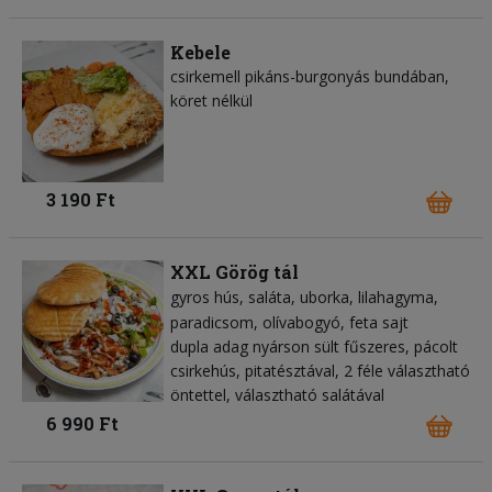
Kebele
csirkemell pikáns-burgonyás bundában,
köret nélkül
3 190 Ft
XXL Görög tál
gyros hús
saláta
uborka
lilahagyma
paradicsom
olívabogyó
feta sajt
dupla adag nyárson sült fűszeres, pácolt
csirkehús, pitatésztával, 2 féle választható
öntettel, választható salátával
6 990 Ft