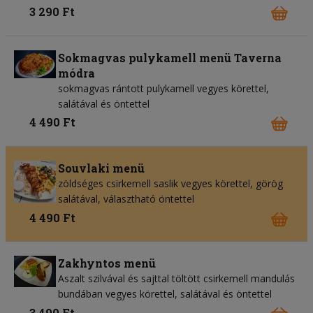
3 290 Ft
Sokmagvas pulykamell menü Taverna
módra
sokmagvas rántott pulykamell vegyes körettel,
salátával és öntettel
4 490 Ft
Souvlaki menü
zöldséges csirkemell saslik vegyes körettel, görög
salátával, választható öntettel
4 490 Ft
Zakhyntos menü
Aszalt szilvával és sajttal töltött csirkemell mandulás
bundában vegyes körettel, salátával és öntettel
3 490 Ft