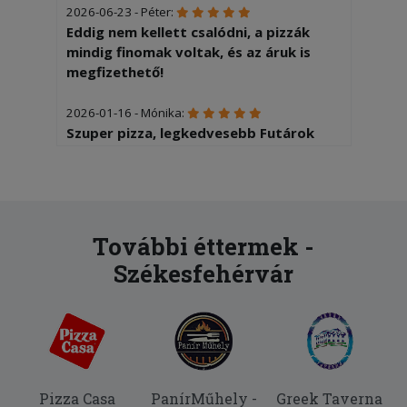
2026-06-23 - Péter:
Eddig nem kellett csalódni, a pizzák
mindig finomak voltak, és az áruk is
megfizethető!
2026-01-16 - Mónika:
Szuper pizza, legkedvesebb Futárok
2025-12-18 - Márk:
Nagyon finom volt, mindenkinek
ajánlom!
További éttermek -
2025-11-06 - János:
Székesfehérvár
Nagyon jó izű volt minden, amit
rendeltünk.
2025-10-27 - Luca:
Semmi ize.. ez nem lett jo
2025-10-24 - Bernadett:
Pizza Casa
PanírMűhely -
Greek Taverna