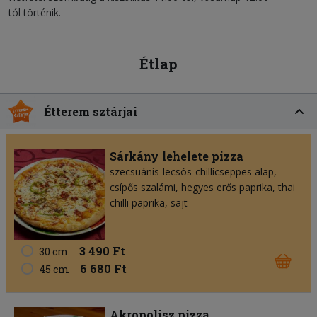
tól történik.
Étlap
Étterem sztárjai
Sárkány lehelete pizza
szecsuánis-lecsós-chillicseppes alap,
csípős szalámi, hegyes erős paprika, thai
chilli paprika, sajt
3 490 Ft
30 cm
6 680 Ft
45 cm
Akropolisz pizza