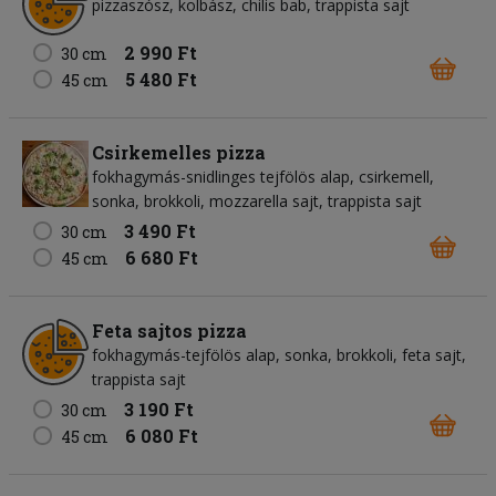
pizzaszósz, kolbász, chilis bab, trappista sajt
2 990 Ft
30 cm
5 480 Ft
45 cm
Csirkemelles pizza
fokhagymás-snidlinges tejfölös alap, csirkemell,
sonka, brokkoli, mozzarella sajt, trappista sajt
3 490 Ft
30 cm
6 680 Ft
45 cm
Feta sajtos pizza
fokhagymás-tejfölös alap, sonka, brokkoli, feta sajt,
trappista sajt
3 190 Ft
30 cm
6 080 Ft
45 cm