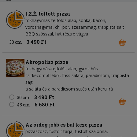
I.Z.É. töltött pizza
fokhagymás-tejfölös alap, sonka, bacon,
vöröshagyma, chilipor, szezámmag, trappista sajt
BBQ szósszal, hat részre vágva
3 490 Ft
30 cm
Akropolisz pizza
fokhagymás-tejfölös alap, gyros hús
csirkecombfiléből, friss saláta, paradicsom, trappista
sajt
a saláta és a paradicsom sütés után kerül rá
3 490 Ft
30 cm
6 680 Ft
45 cm
Az ördög jobb és bal keze pizza
pizzaszósz, füstölt tarja, füstölt szalonna,