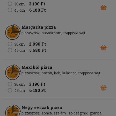
3 190 Ft
30 cm
6 180 Ft
45 cm
Margarita pizza
pizzaszósz, paradicsom, trappista sajt
2 990 Ft
30 cm
5 680 Ft
45 cm
Mexikói pizza
pizzaszósz, bacon, bab, kukorica, trappista sajt
3 190 Ft
30 cm
6 180 Ft
45 cm
Négy évszak pizza
pizzaszósz, sonka, szalámi, zöldségmix, gomba,