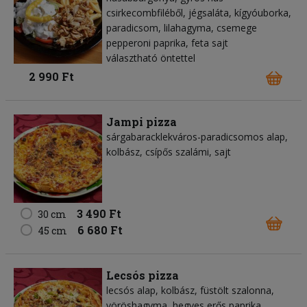
csirkecombfiléből, jégsaláta, kígyóuborka,
paradicsom, lilahagyma, csemege
pepperoni paprika, feta sajt
választható öntettel
2 990 Ft
Jampi pizza
sárgabaracklekváros-paradicsomos alap,
kolbász, csípős szalámi, sajt
3 490 Ft
30 cm
6 680 Ft
45 cm
Lecsós pizza
lecsós alap, kolbász, füstölt szalonna,
vöröshagyma, hegyes erős paprika