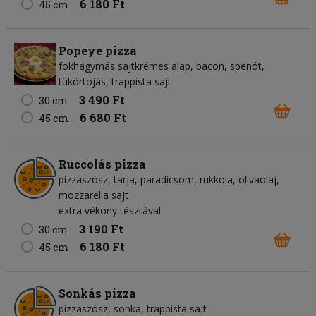
6 180 Ft
45 cm
Popeye pizza
fokhagymás sajtkrémes alap, bacon, spenót,
tükörtojás, trappista sajt
3 490 Ft
30 cm
6 680 Ft
45 cm
Ruccolás pizza
pizzaszósz, tarja, paradicsom, rukkola, olívaolaj,
mozzarella sajt
extra vékony tésztával
3 190 Ft
30 cm
6 180 Ft
45 cm
Sonkás pizza
pizzaszósz, sonka, trappista sajt