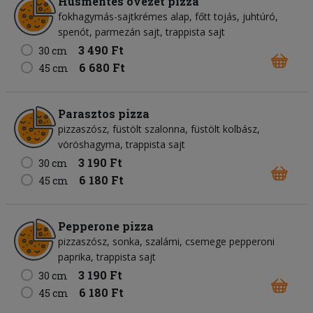
Húsmentes övezet pizza
fokhagymás-sajtkrémes alap, főtt tojás, juhtúró,
spenót, parmezán sajt, trappista sajt
3 490 Ft
30 cm
6 680 Ft
45 cm
Parasztos pizza
pizzaszósz, füstölt szalonna, füstölt kolbász,
vöröshagyma, trappista sajt
3 190 Ft
30 cm
6 180 Ft
45 cm
Pepperone pizza
pizzaszósz, sonka, szalámi, csemege pepperoni
paprika, trappista sajt
3 190 Ft
30 cm
6 180 Ft
45 cm