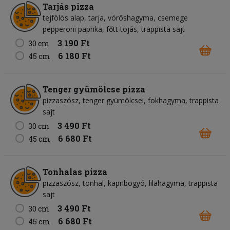
Tarjás pizza
tejfölös alap, tarja, vöröshagyma, csemege
pepperoni paprika, főtt tojás, trappista sajt
3 190 Ft
30 cm
6 180 Ft
45 cm
Tenger gyümölcse pizza
pizzaszósz, tenger gyümölcsei, fokhagyma, trappista
sajt
3 490 Ft
30 cm
6 680 Ft
45 cm
Tonhalas pizza
pizzaszósz, tonhal, kapribogyó, lilahagyma, trappista
sajt
3 490 Ft
30 cm
6 680 Ft
45 cm