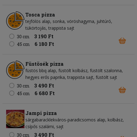
Tosca pizza
tejfölös alap, sonka, vöröshagyma, juhtúró,
tükörtojás, trappista sajt
3 190 Ft
30 cm
6 180 Ft
45 cm
Füstösék pizza
füstös bbq alap, füstölt kolbász, füstölt szalonna,
hegyes erős paprika, trappista sajt, füstölt sajt
3 490 Ft
30 cm
6 680 Ft
45 cm
Jampi pizza
sárgabaracklekváros-paradicsomos alap, kolbász,
csípős szalámi, sajt
3 490 Ft
30 cm