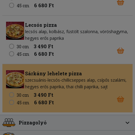
6 680 Ft
45 cm
Lecsós pizza
lecsós alap, kolbász, füstölt szalonna, vöröshagyma,
hegyes erős paprika
3 490 Ft
30 cm
6 680 Ft
45 cm
Sárkány lehelete pizza
szecsuánis-lecsós-chillicseppes alap, csípős szalámi,
hegyes erős paprika, thai chilli paprika, sajt
3 490 Ft
30 cm
6 680 Ft
45 cm
Pizzagolyó