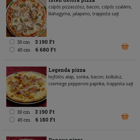
csípős pizzaszósz, bacon, csípős szalámi,
lilahagyma, jalapeno, trappista sajt
3 190 Ft
30 cm
6 680 Ft
45 cm
Legenda pizza
tejfölös alap, sonka, bacon, kolbász,
csemege pepperoni paprika, trappista sajt
3 190 Ft
30 cm
6 180 Ft
45 cm
Popeye pizza