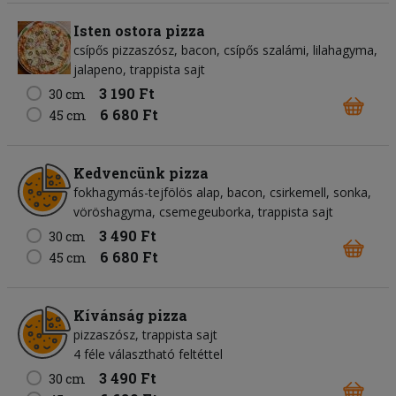
Isten ostora pizza
csípős pizzaszósz, bacon, csípős szalámi, lilahagyma,
jalapeno, trappista sajt
3 190 Ft
30 cm
6 680 Ft
45 cm
Kedvencünk pizza
fokhagymás-tejfölös alap, bacon, csirkemell, sonka,
vöröshagyma, csemegeuborka, trappista sajt
3 490 Ft
30 cm
6 680 Ft
45 cm
Kívánság pizza
pizzaszósz, trappista sajt
4 féle választható feltéttel
3 490 Ft
30 cm