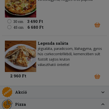
3 490 Ft
30 cm
6 680 Ft
45 cm
Legenda saláta
jégsaláta, paradicsom, lilahagyma, gyros
hús csirkecombfiléből, kemencében sült
füstölt sajtos kruton
választható öntettel
2 960 Ft
Akció
Pizza