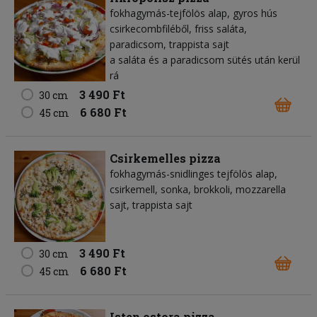
fokhagymás-tejfölös alap, gyros hús
csirkecombfiléből, friss saláta,
paradicsom, trappista sajt
a saláta és a paradicsom sütés után kerül
rá
3 490 Ft
30 cm
6 680 Ft
45 cm
Csirkemelles pizza
fokhagymás-snidlinges tejfölös alap,
csirkemell, sonka, brokkoli, mozzarella
sajt, trappista sajt
3 490 Ft
30 cm
6 680 Ft
45 cm
Isten ostora pizza