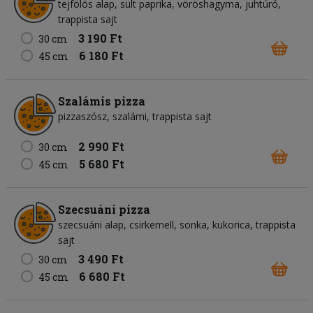
tejfölös alap, sült paprika, vöröshagyma, juhtúró,
trappista sajt
3 190 Ft
30 cm
6 180 Ft
45 cm
Szalámis pizza
pizzaszósz, szalámi, trappista sajt
2 990 Ft
30 cm
5 680 Ft
45 cm
Szecsuáni pizza
szecsuáni alap, csirkemell, sonka, kukorica, trappista
sajt
3 490 Ft
30 cm
6 680 Ft
45 cm