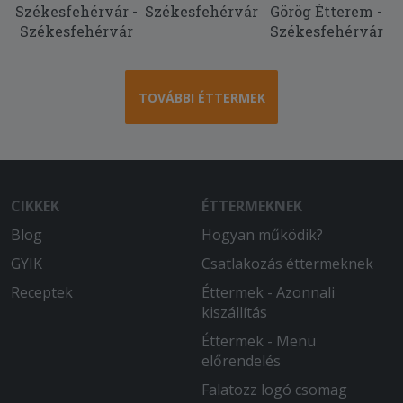
Nyers volt a hús.
Székesfehérvár -
Székesfehérvár
Görög Étterem -
Székesfehérvár
Székesfehérvár
2025-10-15 - Szilvia:
Minden rendben volt a rendeléssel! A
honlap átlátható és jól kezelhető. A
TOVÁBBI ÉTTERMEK
fizetés is probléma mentes volt.
2025-07-31 - :
Teljesen elégedett voltam.
CIKKEK
ÉTTERMEKNEK
2025-06-18 - Gyöngyvér:
Mindig finom, gyors, kifogástalan.
Blog
Hogyan működik?
GYIK
Csatlakozás éttermeknek
2025-06-02 - Liliána:
Sokat kellett várnom, de a futárral és
Receptek
Éttermek - Azonnali
az étellel meg voltam elégedve
kiszállítás
Éttermek - Menü
előrendelés
Falatozz logó csomag