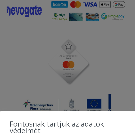
Fontosnak tartjuk az adatok
védelmét