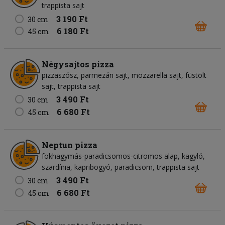
trappista sajt
3 190 Ft
30 cm
6 180 Ft
45 cm
Négysajtos pizza
pizzaszósz, parmezán sajt, mozzarella sajt, füstölt
sajt, trappista sajt
3 490 Ft
30 cm
6 680 Ft
45 cm
Neptun pizza
fokhagymás-paradicsomos-citromos alap, kagyló,
szardínia, kapribogyó, paradicsom, trappista sajt
3 490 Ft
30 cm
6 680 Ft
45 cm