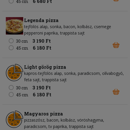
6 680 Ft
45 cm
Legenda pizza
tejfölös alap, sonka, bacon, kolbász, csemege
pepperoni paprika, trappista sajt
3 190 Ft
30 cm
6 180 Ft
45 cm
Light görög pizza
kapros-tejfölös alap, sonka, paradicsom, olívabogyó,
feta sajt, trappista sajt
3 190 Ft
30 cm
6 180 Ft
45 cm
Magyaros pizza
pizzaszósz, bacon, kolbász, vöröshagyma,
paradicsom, tv paprika, trappista sajt