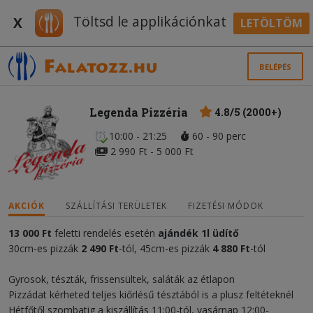
Töltsd le applikációnkat
X
LETÖLTÖM
BELÉPÉS
Legenda Pizzéria
4.8/5 (2000+)
10:00 - 21:25
60 - 90 perc
2 990 Ft - 5 000 Ft
AKCIÓK
SZÁLLÍTÁSI TERÜLETEK
FIZETÉSI MÓDOK
13 000 Ft
feletti rendelés esetén
ajándék
1l üdítő
30cm-es pizzák
2 490 Ft
-tól, 45cm-es pizzák
4 880 Ft
-tól
Gyrosok, tészták, frissensültek, saláták az étlapon
Pizzádat kérheted teljes kiőrlésű tésztából is a plusz feltéteknél
Hétfőtől szombatig a kiszállítás 11:00-tól, vasárnap 12:00-