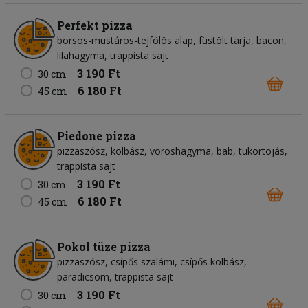
Perfekt pizza
borsos-mustáros-tejfölös alap, füstölt tarja, bacon,
lilahagyma, trappista sajt
3 190 Ft
30 cm
6 180 Ft
45 cm
Piedone pizza
pizzaszósz, kolbász, vöröshagyma, bab, tükörtojás,
trappista sajt
3 190 Ft
30 cm
6 180 Ft
45 cm
Pokol tüze pizza
pizzaszósz, csípős szalámi, csípős kolbász,
paradicsom, trappista sajt
3 190 Ft
30 cm