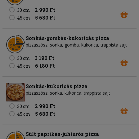
2 990 Ft
30 cm
5 680 Ft
45 cm
Sonkás-gombás-kukoricás pizza
pizzaszósz, sonka, gomba, kukorica, trappista sajt
3 190 Ft
30 cm
6 180 Ft
45 cm
Sonkás-kukoricás pizza
pizzaszósz, sonka, kukorica, trappista sajt
2 990 Ft
30 cm
5 680 Ft
45 cm
Sült paprikás-juhtúrós pizza