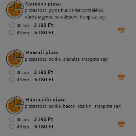
Gyrosos pizza
pizzaszósz, gyros hús csirkecombfiléből,
vöröshagyma, paradicsom, trappista sajt
3 190 Ft
30 cm
6 180 Ft
45 cm
Hawaii pizza
pizzaszósz, sonka, ananász, trappista sajt
3 190 Ft
30 cm
6 180 Ft
45 cm
Húsimádó pizza
pizzaszósz, sonka, bacon, szalámi, trappista sajt
3 190 Ft
30 cm
6 180 Ft
45 cm