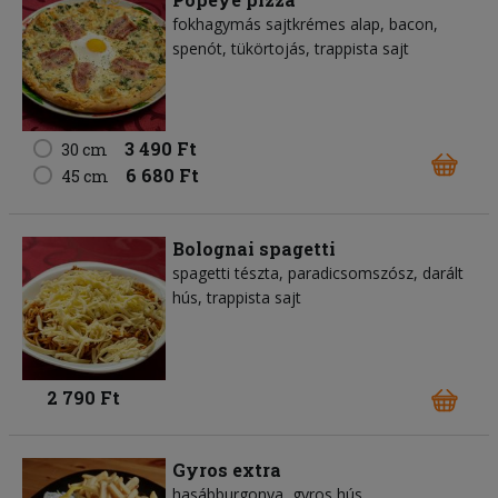
fokhagymás sajtkrémes alap, bacon,
spenót, tükörtojás, trappista sajt
3 490 Ft
30 cm
6 680 Ft
45 cm
Bolognai spagetti
spagetti tészta, paradicsomszósz, darált
hús, trappista sajt
2 790 Ft
Gyros extra
hasábburgonya, gyros hús