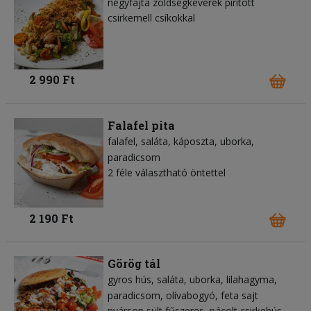
négyfajta zöldségkeverék pirított
csirkemell csíkokkal
2 990 Ft
Falafel pita
falafel
saláta
káposzta
uborka
paradicsom
2 féle választható öntettel
2 190 Ft
Görög tál
gyros hús
saláta
uborka
lilahagyma
paradicsom
olívabogyó
feta sajt
nyárson sült fűszeres, pácolt csirkehús,