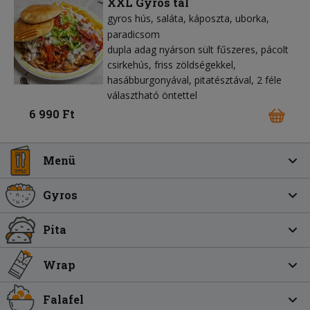
XXL Gyros tál
gyros hús
saláta
káposzta
uborka
paradicsom
dupla adag nyárson sült fűszeres, pácolt
csirkehús, friss zöldségekkel,
hasábburgonyával, pitatésztával, 2 féle
választható öntettel
6 990 Ft
Menü
Gyros
Pita
Wrap
Falafel