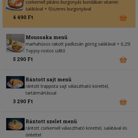
csirkemell pikáns-burgonyás bundában vitamin
salátával + fűszeres burgonyával
4 490 Ft
Moussaka menü
marhahúsos rakott padlizsán görög salátával + 0,25l
Topjoy rostos üdítő
5 290 Ft
Rántott sajt menü
rántott trappista sajt választható körettel,
tartármártással
3 290 Ft
Rántott szelet menü
rántott csirkemell választható körettel, salátával és
öntettel