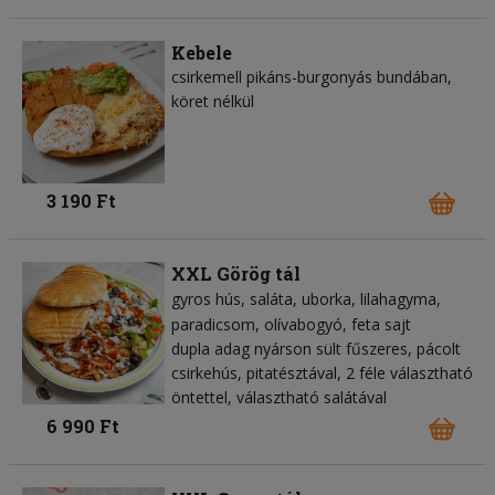
Kebele
csirkemell pikáns-burgonyás bundában,
köret nélkül
3 190 Ft
XXL Görög tál
gyros hús
saláta
uborka
lilahagyma
paradicsom
olívabogyó
feta sajt
dupla adag nyárson sült fűszeres, pácolt
csirkehús, pitatésztával, 2 féle választható
öntettel, választható salátával
6 990 Ft