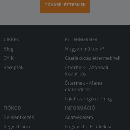
2025-10-09 - Lajos:
TOVÁBBI ÉTTERMEK
A megrendelt étel nagyon finom volt és
bőséges! Gyors kiszállítás!
2025-09-07 - Lajos:
Az étel bőséges és finom. A kiszállítás
CIKKEK
ÉTTERMEKNEK
az előre jelzettnél is gyorsabb, a futár
jókedvű, kedves.
Blog
Hogyan működik?
GYIK
Csatlakozás éttermeknek
2025-07-03 - SZILVIA:
Szuper volt!
Receptek
Éttermek - Azonnali
kiszállítás
Éttermek - Menü
előrendelés
Falatozz logó csomag
FIÓKOD
INFORMÁCIÓ
Bejelentkezés
Adatvédelem
Regisztráció
Fogyasztói Értékelési