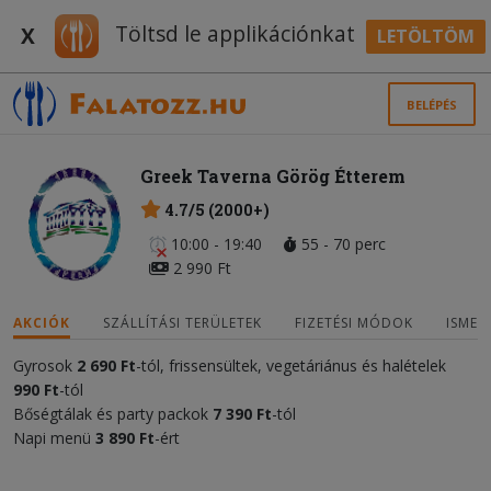
Töltsd le applikációnkat
X
LETÖLTÖM
BELÉPÉS
Greek Taverna Görög Étterem
4.7/5 (2000+)
10:00 - 19:40
55 - 70 perc
2 990 Ft
AKCIÓK
SZÁLLÍTÁSI TERÜLETEK
FIZETÉSI MÓDOK
ISMER
Gyrosok
2
690 Ft
-tól, frissensültek, vegetáriánus és halételek
9
9
0 Ft
-tól
Bőségtálak és party packok
7 390 Ft
-tól
Napi menü
3
890 Ft
-ért