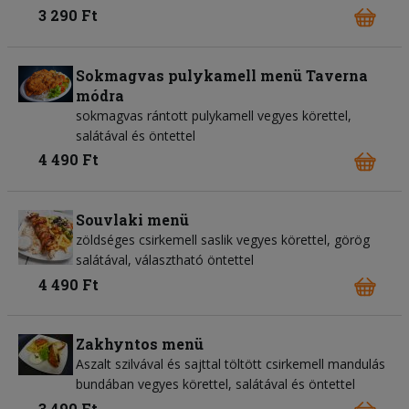
3 290 Ft
Sokmagvas pulykamell menü Taverna
módra
sokmagvas rántott pulykamell vegyes körettel,
salátával és öntettel
4 490 Ft
Souvlaki menü
zöldséges csirkemell saslik vegyes körettel, görög
salátával, választható öntettel
4 490 Ft
Zakhyntos menü
Aszalt szilvával és sajttal töltött csirkemell mandulás
bundában vegyes körettel, salátával és öntettel
3 490 Ft