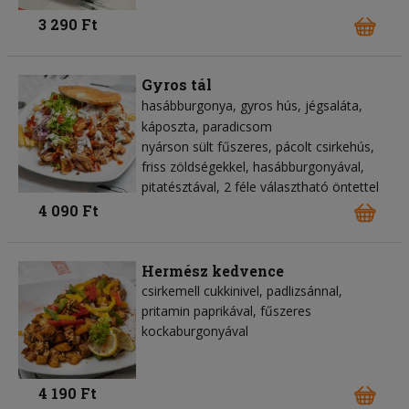
3 290 Ft
Gyros tál
hasábburgonya
gyros hús
jégsaláta
káposzta
paradicsom
nyárson sült fűszeres, pácolt csirkehús,
friss zöldségekkel, hasábburgonyával,
pitatésztával, 2 féle választható öntettel
4 090 Ft
Hermész kedvence
csirkemell cukkinivel, padlizsánnal,
pritamin paprikával, fűszeres
kockaburgonyával
4 190 Ft