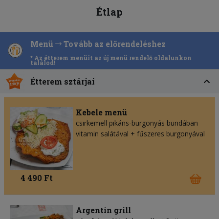
Étlap
Menü
Tovább az előrendeléshez
* Az étterem menüit az új menü rendelő oldalunkon
találod!
Étterem sztárjai
Kebele menü
csirkemell pikáns-burgonyás bundában
vitamin salátával + fűszeres burgonyával
4 490 Ft
Argentín grill