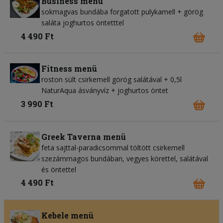
Business menü
sokmagvas bundába forgatott pulykamell + görög
saláta joghurtos öntetttel
4 490 Ft
Fitness menü
roston sült csirkemell görög salátával + 0,5l
NaturAqua ásványvíz + joghurtos öntet
3 990 Ft
Greek Taverna menü
feta sajttal-paradicsommal töltött csirkemell
szezámmagos bundában, vegyes körettel, salátával
és öntettel
4 490 Ft
Kebele menü