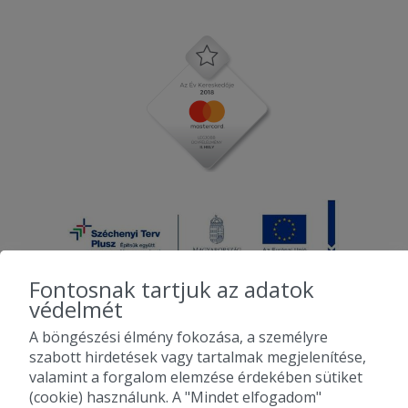
Fontosnak tartjuk az adatok
védelmét
A böngészési élmény fokozása, a személyre
2010-2026 Copyright - Falatozz.hu - Diston-line Kft.
szabott hirdetések vagy tartalmak megjelenítése,
valamint a forgalom elemzése érdekében sütiket
Pizza, gyros, hamburger, menük kedvező áron, egy helyen az összes
(cookie) használunk. A "Mindet elfogadom"
étterem ajánlata.