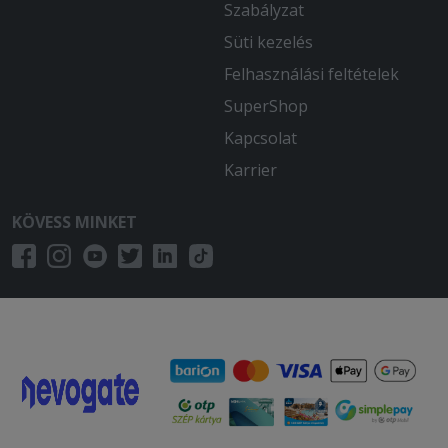
Szabályzat
Süti kezelés
Felhasználási feltételek
SuperShop
Kapcsolat
Karrier
KÖVESS MINKET