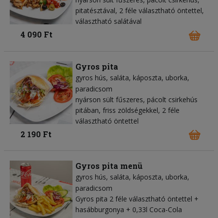
pitatésztával, 2 féle választható öntettel,
választható salátával
4 090 Ft
Gyros pita
gyros hús
saláta
káposzta
uborka
paradicsom
nyárson sült fűszeres, pácolt csirkehús
pitában, friss zöldségekkel, 2 féle
választható öntettel
2 190 Ft
Gyros pita menü
gyros hús
saláta
káposzta
uborka
paradicsom
Gyros pita 2 féle választható öntettel +
hasábburgonya + 0,33l Coca-Cola