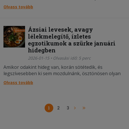
finoman száll, a tészta még langyos, a töltelék pedig ott
Olvass tovább
rejtőzik belül – lekvár, krém, csokoládé vagy éppen
valami egészen különleges.
Ázsiai levesek, avagy
lélekmelegítő, ízletes
egzotikumok a szürke januári
hidegben
2026-01-15 • Olvasási idő: 5 perc
Amikor odakint hideg van, korán sötétedik, és
legszívesebben ki sem mozdulnánk, ösztönösen olyan
ételekhez nyúlunk, amelyek felmelegítenek és
Olvass tovább
megnyugtatnak. Az ázsiai konyha levesei pontosan ezt
adják: egy tálban hozzák el a komfortérzést.
1
2
3