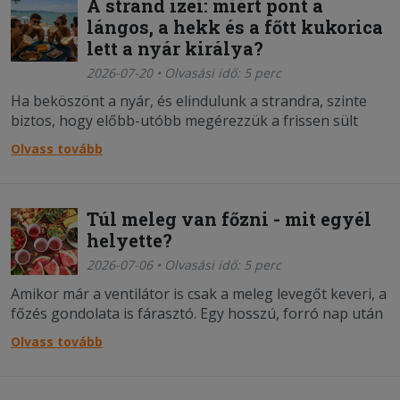
A strand ízei: miért pont a
lángos, a hekk és a főtt kukorica
lett a nyár királya?
2026-07-20 • Olvasási idő: 5 perc
Ha beköszönt a nyár, és elindulunk a strandra, szinte
biztos, hogy előbb-utóbb megérezzük a frissen sült
lángos, a ropogós hekk vagy a főtt kukorica jellegzetes
Olvass tovább
illatát. Vajon miért pont ezek az ételek váltak a magyar
strandok elenegedhetetlen szereplőivé
Túl meleg van főzni - mit egyél
helyette?
2026-07-06 • Olvasási idő: 5 perc
Amikor már a ventilátor is csak a meleg levegőt keveri, a
főzés gondolata is fárasztó. Egy hosszú, forró nap után
senki sem akar a tűzhely mellett állni. A jó hír az, hogy
Olvass tovább
nem is kell. Ilyenkor nem a bonyolult recepteknek van
ideje, hanem azoknak az étele