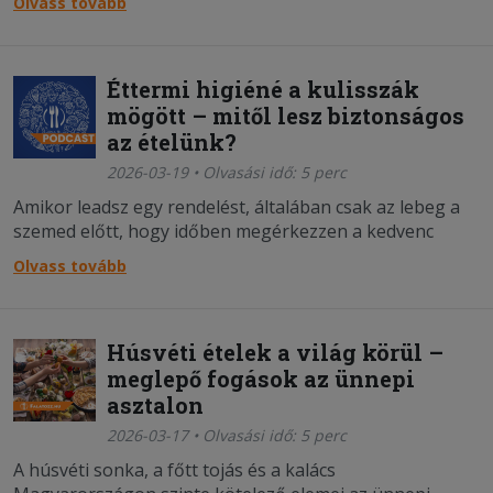
Olvass tovább
életmód? Mi számít valójában tudatos táplálkozásnak?
Éttermi higiéné a kulisszák
mögött – mitől lesz biztonságos
az ételünk?
2026-03-19 • Olvasási idő: 5 perc
Amikor leadsz egy rendelést, általában csak az lebeg a
szemed előtt, hogy időben megérkezzen a kedvenc
fogásod. De vajon mi zajlik a háttérben addig, amíg az
Olvass tovább
étel eljut hozzád?
Húsvéti ételek a világ körül –
meglepő fogások az ünnepi
asztalon
2026-03-17 • Olvasási idő: 5 perc
A húsvéti sonka, a főtt tojás és a kalács