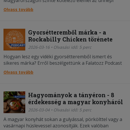
Magyarországon szinte kötelező elemei az ünnepi
asztalnak. De vajon mit esznek húsvétkor a világ más
Olvass tovább
részein?
Gyorsétteremből márka - a
Rockabilly Chicken törénete
2026-03-16 • Olvasási idő: 5 perc
Hogyan lesz egy vidéki gyorsétteremből ismert és
sikeres márka? Erről beszélgettünk a Falatozz Podcast
első epizódjában, ahol a vendég Vass László, a miskolci
Olvass tovább
Rockabilly Chicken tulajdonosa volt.
Hagyományok a tányéron - 8
érdekesség a magyar konyháról
2026-03-04 • Olvasási idő: 5 perc
A magyar konyhát sokan a gulyással, pörkölttel vagy a
vasárnapi húslevessel azonosítják. Ezek valóban