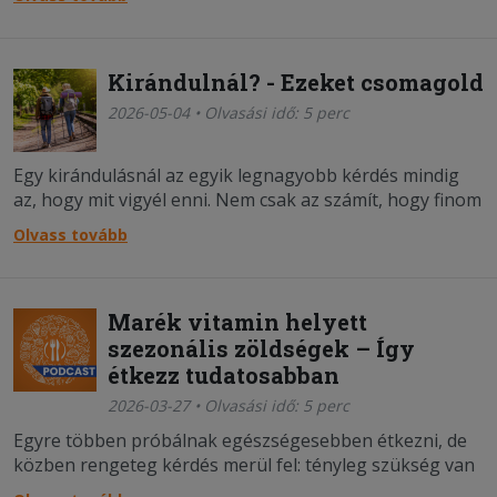
tartalomgyártó, hanem az is, miért működik ennyire jól
az, amit csinál.
Kirándulnál? - Ezeket csomagold
2026-05-04 • Olvasási idő: 5 perc
Egy kirándulásnál az egyik legnagyobb kérdés mindig
az, hogy mit vigyél enni. Nem csak az számít, hogy finom
legyen, hanem az is, hogy bírja az utat, ne romoljon meg
Olvass tovább
a táskában, és ne kelljen hűtőtáskát cipelned magaddal.
Marék vitamin helyett
szezonális zöldségek – Így
étkezz tudatosabban
2026-03-27 • Olvasási idő: 5 perc
Egyre többen próbálnak egészségesebben étkezni, de
közben rengeteg kérdés merül fel: tényleg szükség van
étrend-kiegészítőkre? Mennyire “jobb” a vegán