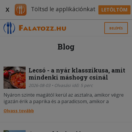
Töltsd le applikációnkat
X
LETÖLTÖM
BELÉPÉS
Blog
Lecsó - a nyár klasszikusa, amit
mindenki máshogy csinál
2026-08-03 • Olvasási idő: 5 perc
Nyáron szinte magától kerül az asztalra, amikor végre
igazán érik a paprika és a paradicsom, amikor a
legegyszerűbb ételek esnek a legjobban, és amikor nem
Olvass tovább
akarunk órákat a konyhában tölteni. A lecsó nem akar
több lenni, mint ami - mégis mindenki máshogy