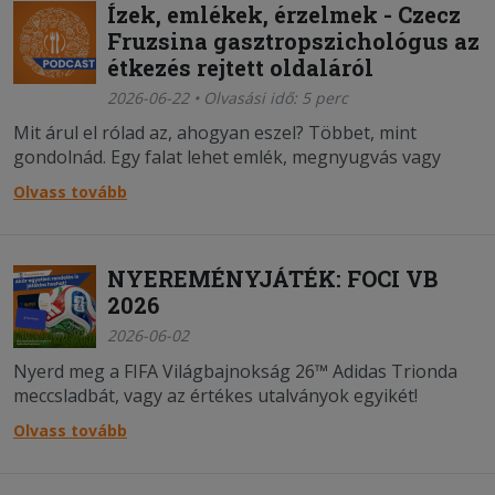
Ízek, emlékek, érzelmek - Czecz
Fruzsina gasztropszichológus az
étkezés rejtett oldaláról
2026-06-22 • Olvasási idő: 5 perc
Mit árul el rólad az, ahogyan eszel? Többet, mint
gondolnád. Egy falat lehet emlék, megnyugvás vagy
akár egy kimondatlan történet lenyomata – és sokszor
Olvass tovább
észre sem vesszük, mennyi minden tükröződik vissza a
tányérunkról.
NYEREMÉNYJÁTÉK: FOCI VB
2026
2026-06-02
Nyerd meg a FIFA Világbajnokság 26™ Adidas Trionda
meccsladbát, vagy az értékes utalványok egyikét!
Olvass tovább