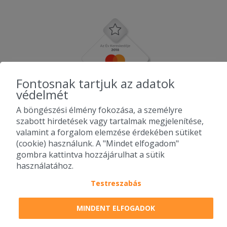
Fontosnak tartjuk az adatok
védelmét
A böngészési élmény fokozása, a személyre
szabott hirdetések vagy tartalmak megjelenítése,
valamint a forgalom elemzése érdekében sütiket
(cookie) használunk. A "Mindet elfogadom"
gombra kattintva hozzájárulhat a sütik
használatához.
Testreszabás
2010-2026 Copyright - Falatozz.hu - Diston-line Kft.
MINDENT ELFOGADOK
Pizza, gyros, hamburger, menük kedvező áron, egy helyen az összes
étterem ajánlata.