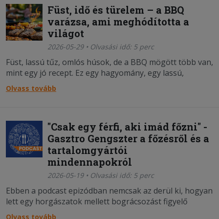
Füst, idő és türelem – a BBQ
varázsa, ami meghódította a
világot
2026-05-29 • Olvasási idő: 5 perc
Füst, lassú tűz, omlós húsok, de a BBQ mögött több van,
mint egy jó recept. Ez egy hagyomány, egy lassú,
türelmes folyamat, és egy olyan gasztronómiai élmény,
Olvass tovább
ami mögött évszázados történet áll.
"Csak egy férfi, aki imád főzni" -
Gasztro Gengszter a főzésről és a
tartalomgyártói
mindennapokról
2026-05-19 • Olvasási idő: 5 perc
Ebben a podcast epizódban nemcsak az derül ki, hogyan
lett egy horgászatok mellett bográcsozást figyelő
srácból több százezres eléréssel rendelkező
Olvass tovább