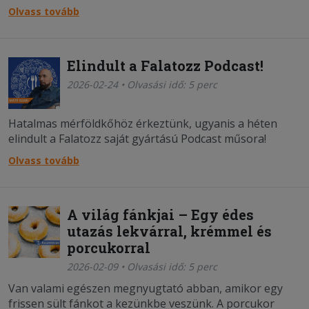
ikonikus fogások, amik ma már a mindennapjaink
Olvass tovább
részeit képezik, de a gasztronómiánk ennél jóval
izgalmasabb.
Elindult a Falatozz Podcast!
2026-02-24 • Olvasási idő: 5 perc
Hatalmas mérföldkőhöz érkeztünk, ugyanis a héten
elindult a Falatozz saját gyártású Podcast műsora!
Olvass tovább
A világ fánkjai – Egy édes
utazás lekvárral, krémmel és
porcukorral
2026-02-09 • Olvasási idő: 5 perc
Van valami egészen megnyugtató abban, amikor egy
frissen sült fánkot a kezünkbe veszünk. A porcukor