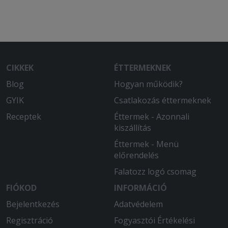
CIKKEK
ÉTTERMEKNEK
Blog
Hogyan működik?
GYIK
Csatlakozás éttermeknek
Receptek
Éttermek - Azonnali
kiszállítás
Éttermek - Menü
előrendelés
Falatozz logó csomag
FIÓKOD
INFORMÁCIÓ
Bejelentkezés
Adatvédelem
Regisztráció
Fogyasztói Értékelési