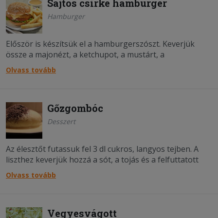
Sajtos csirke hamburger
Hamburger
Először is készítsük el a hamburgerszószt. Keverjük
össze a majonézt, a ketchupot, a mustárt, a
fokhagymaport, két csipet borsot és ízlés szerint sót. Ha
Olvass tovább
jól elkevertük, tegyük hűtőbe. A csirkemellet vágjuk
körülbelüle akkora szeletekre, mint a hamburger
zsemle...;
Gőzgombóc
Desszert
Az élesztőt futassuk fel 3 dl cukros, langyos tejben. A
liszthez keverjük hozzá a sót, a tojás és a felfuttatott
élesztőt. Dagasszuk pár percig, majd takarjuk le, és
Olvass tovább
pihentessük 1 órán keresztül. Közben készítsük el a
vaníliasodót. A tojás sárg&aa....
Vegyesvágott