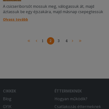
A csicseriborsót mossuk meg, válogassuk át, majd
áztassuk be egy éjszakára, majd másnap csepegtessük
le. A hagymákat pucoljuk meg, a petrezselymet vágjuk
Olvass tovább
kis darabokra, majd aprítógépben aprítsuk össze a
hagymákat, a petrezselymet és a borsót. Adjuk hozzá a
fűszereket &....
1
2
3
4
CIKKEK
ÉTTERMEKNEK
Blog
Hogyan működik?
GYIK
Csatlakozás éttermeknek