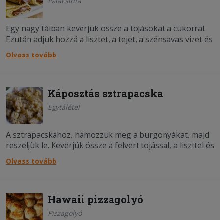
Palacsinta
Egy nagy tálban keverjük össze a tojásokat a cukorral.
Ezután adjuk hozzá a lisztet, a tejet, a szénsavas vizet és
a sót, majd addig keverjük, míg homogén tésztát nem
Olvass tovább
kapunk. Végül öntsük hozzá az olajat is, és azt is jól
keverjük el benne. Egy kev&e...;
Káposztás sztrapacska
Egytálétel
A sztrapacskához, hámozzuk meg a burgonyákat, majd
reszeljük le. Keverjük össze a felvert tojással, a liszttel és
sóval, majd ha szükséges, higítsuk annyi vízzel, hogy
Olvass tovább
nokedli állagú tésztát kapjunk. Forraljunk enyhén sós
vízet, majd ha nokedliszaggatóval szag....
Hawaii pizzagolyó
Pizzagolyó