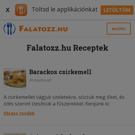
Töltsd le applikációnkat
X
LETÖLTÖM
BELÉPÉS
Falatozz.hu Receptek
Barackos csirkemell
Frissensült
A csirkemellet vágjuk szeletekre, sózzuk meg őket, és
ízlés szerint ízesítsük a fűszerekkel. Kenjünk ki
vékonyan egy tepsit olívaolajjal, helyezzük bele a
Olvass tovább
szeleteket, majd süssük elő a csirkemelleket 180 fokon
körülbelül 20 perc alatt. Ezután tegyük rá a szeletekre
vágo....