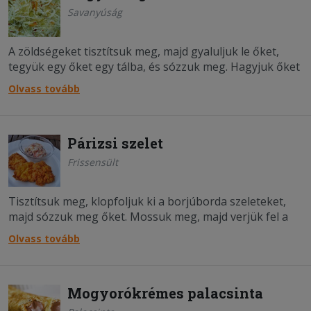
Savanyúság
A zöldségeket tisztítsuk meg, majd gyaluljuk le őket,
tegyük egy őket egy tálba, és sózzuk meg. Hagyjuk őket
egy órán át a sóban állni, majd keverjük hozzá a cukrot,
Olvass tovább
az ecetet, a borsot, a borkénport és a nátrium-
benzoátot, amit meleg vízben oldjunk fel előtte.
Keverj&uum...;
Párizsi szelet
Frissensült
Tisztítsuk meg, klopfoljuk ki a borjúborda szeleteket,
majd sózzuk meg őket. Mossuk meg, majd verjük fel a
tojásokat egy tálba, és adjunk ahhoz is egy kevés sót. A
Olvass tovább
lisztet is szórjuk bele egy tálba. A borjú szeleteket
először forgassuk a lisztbe, aztán a felvert tojásba,
végül for...;
Mogyorókrémes palacsinta