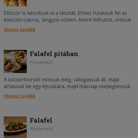
Először is készítsük el a tésztát. Ehhez futassuk fel az
élesztőt cukros, langyos vízben. Amint felfutott, öntsük
hozzá a liszthez, majd adjuk hozzá a sót és két evőkanál
Olvass tovább
olívaolajat. Dolgozzuk össze a tésztát, majd tiszta
munkafelületen dagasszuk pár perci...;
Falafel pitában
Frissensült
A csicseriborsót mossuk meg, válogassuk át, majd
áztassuk be egy éjszakára, majd másnap csepegtessük
le. A hagymákat pucoljuk meg, a petrezselymet vágjuk
Olvass tovább
kis darabokra, majd aprítógépben aprítsuk össze a
hagymákat, a petrezselymet és a borsót. Adjuk hozzá a
köm&eac....
Falafel
Frissensült