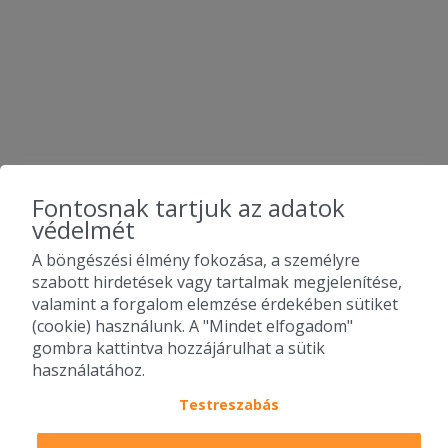
Fontosnak tartjuk az adatok
védelmét
A böngészési élmény fokozása, a személyre
szabott hirdetések vagy tartalmak megjelenítése,
valamint a forgalom elemzése érdekében sütiket
(cookie) használunk. A "Mindet elfogadom"
gombra kattintva hozzájárulhat a sütik
használatához.
Testreszabás
2010-2026 Copyright - Falatozz.hu - Diston-line Kft.