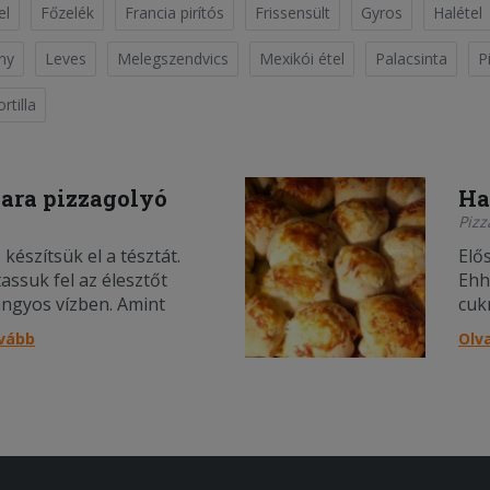
el
Főzelék
Francia pirítós
Frissensült
Gyros
Halétel
ny
Leves
Melegszendvics
Mexikói étel
Palacsinta
P
rtilla
ara pizzagolyó
Ha
Pizz
 készítsük el a tésztát.
Elős
assuk fel az élesztőt
Ehh
angyos vízben. Amint
cuk
, öntsük hozzá a liszthez,
felf
ovább
Olv
k hozzá a sót és két
maj
olívaolajat. Dolgozzuk
evő
észtát, majd tiszta
össz
ületen dagasszuk pár
mun
perci