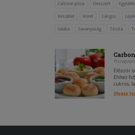
Calzone pizza
Desszert
Egytálét
Készétel
Köret
Lángos
Lepé
Saláta
Savanyúság
Tészta
To
Carbon
Pizzagolyó
Először is
Ehhez fut
cukros, l
felfutott
Olvass t
majd adju
evőkanál 
össze a t
munkafel
perci...;