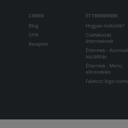
CIKKEK
ÉTTERMEKNEK
Blog
Hogyan működik?
GYIK
Csatlakozás
éttermeknek
Receptek
Éttermek - Azonnali
kiszállítás
Éttermek - Menü
előrendelés
Falatozz logó csom