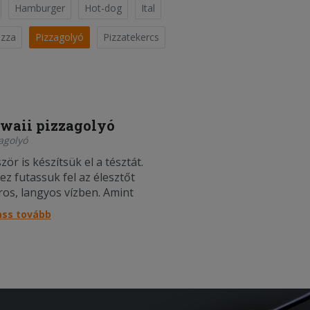
Hamburger
Hot-dog
Ital
izza
Pizzagolyó
Pizzatekercs
waii pizzagolyó
agolyó
zör is készítsük el a tésztát.
ez futassuk fel az élesztőt
ros, langyos vízben. Amint
utott, öntsük hozzá a liszthez,
ass tovább
d adjuk hozzá a sót és két
kanál olívaolajat. Dolgozzuk
e a tésztát, majd tiszta
kafelületen dagasszuk pár
...;