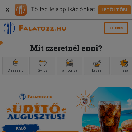
Töltsd le applikációnkat
X
LETÖLTÖM
BELÉPÉS
Mit szeretnél enni?
Desszert
Gyros
Hamburger
Leves
Pizza