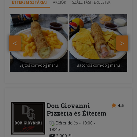
ÉTTEREM SZTÁRJAI
AKCIÓK
SZÁLLÍTÁSI TERÜLETEK
<
>
Sajtos corn-dog menü
Baconos corn-dog menü
Don Giovanni
4.5
Pizzéria és Étterem
Előrendelés
-
10:00 -
19:45
2 000 Ft