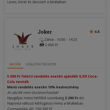
Leves, köret és desszert a kínálatban
Joker
4.6
Zárva
-
10:00 - 14:25
2 000 Ft
AKCIÓK
SZÁLLÍTÁSI TERÜLETEK
5 000 Ft feletti rendelés esetén ajándék 0,33l Coca-
Cola termék
Menü rendelés esetén 10% kedvezmény
Az akciók nem összevonhatóak!
Nyugdíjas menü hétfőtől szombatig
2 290 Ft
-ért.
Naponta változó kétfogásos menü a kínálatban.
Csomagolási díj: 150-300 Ft