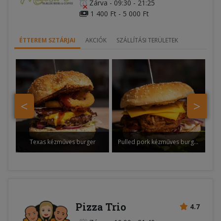
Zárva
-
09:30 - 21:25
1 400 Ft - 5 000 Ft
ÉTTEREM SZTÁRJAI
AKCIÓK
SZÁLLÍTÁSI TERÜLETEK
<
>
Texas kézműves burger
Pulled pork kézműves burger
Pizza Trio
4.7