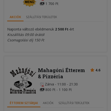
1 700 Ft
AKCIÓK
SZÁLLÍTÁSI TERÜLETEK
Naponta változó ebédmenük
2
5
0
0 Ft
-ért
Kiszállítás 09:00 órától
Csomagolási díj 150 Ft
Mahagóni Étterem
4.6
& Pizzéria
Zárva
-
11:00 - 21:30
800 Ft - 1 100 Ft
ÉTTEREM SZTÁRJAI
AKCIÓK
SZÁLLÍTÁSI TERÜLETEK