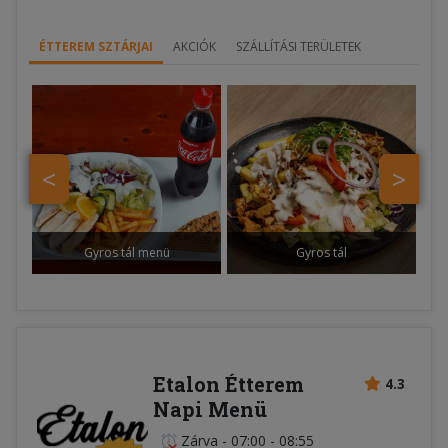
ÉTTEREM SZTÁRJAI
AKCIÓK
SZÁLLÍTÁSI TERÜLETEK
<
>
Gyros tál menü
Gyros tál
Etalon Étterem
4.3
Napi Menü
Zárva
-
07:00 - 08:55