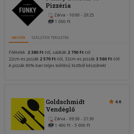
Pizzéria
Zárva
-
10:00 - 20:25
1 000 Ft
AKCIÓK
SZÁLLÍTÁSI TERÜLETEK
Főételek
2 380
F
t
-tól, saláták
2 790 Ft
-tól
22cm-es pizzák
2 570 Ft
-tól, 32cm-es pizzák
3 560 Ft
-tól!
A pizzák 80%-ban teljes kiőrlésű lisztből készülnek!
Goldschmidt
4.6
Vendéglő
Zárva
-
09:30 - 21:30
1 400 Ft - 5 000 Ft