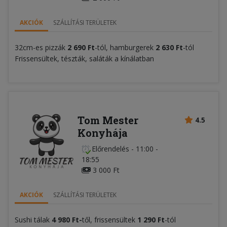
AKCIÓK
SZÁLLÍTÁSI TERÜLETEK
32cm-es pizzák
2 690
Ft
-tól, hamburgerek
2 630 Ft
-tól
Frissensültek, tészták, saláták a kínálatban
Tom Mester
4.5
Konyhája
Előrendelés
-
11:00 -
18:55
3 000 Ft
AKCIÓK
SZÁLLÍTÁSI TERÜLETEK
Sushi tálak
4 980 Ft-
től, frissensültek
1 290 Ft
-tól