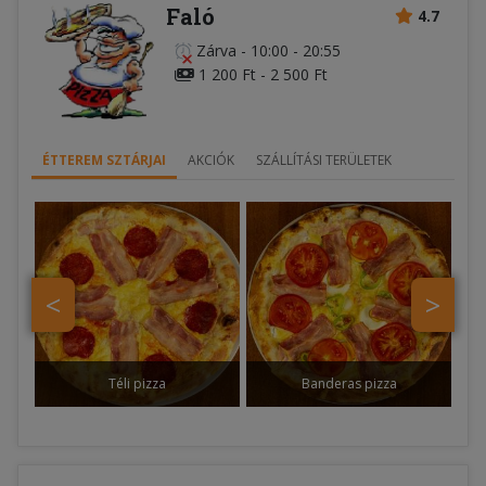
Faló
4.7
Zárva
-
10:00 - 20:55
1 200 Ft - 2 500 Ft
ÉTTEREM SZTÁRJAI
AKCIÓK
SZÁLLÍTÁSI TERÜLETEK
<
>
Téli pizza
Banderas pizza