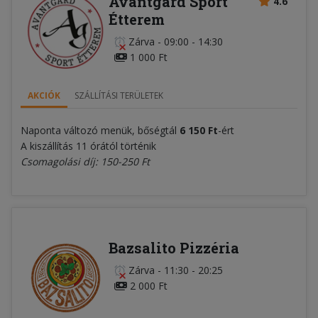
Avantgard Sport
4.6
Étterem
Zárva
-
09:00 - 14:30
1 000 Ft
AKCIÓK
SZÁLLÍTÁSI TERÜLETEK
Naponta változó menük, bőségtál
6 150 Ft
-ért
A kiszállítás 11 órától történik
Csomagolási díj: 150-250 Ft
Bazsalito Pizzéria
Zárva
-
11:30 - 20:25
2 000 Ft