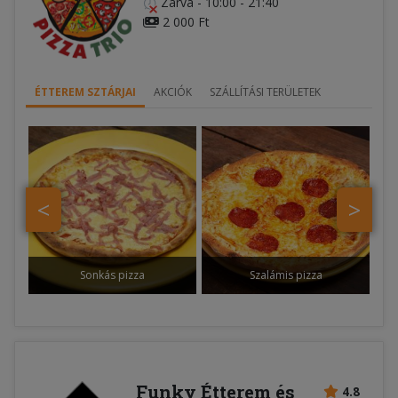
Zárva
-
10:00 - 21:40
2 000 Ft
ÉTTEREM SZTÁRJAI
AKCIÓK
SZÁLLÍTÁSI TERÜLETEK
<
>
Sonkás pizza
Szalámis pizza
Funky Étterem és
4.8