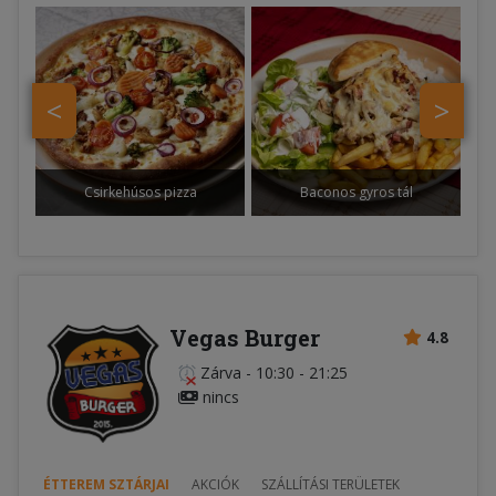
<
>
Csirkehúsos pizza
Baconos gyros tál
Vegas Burger
4.8
Zárva
-
10:30 - 21:25
nincs
ÉTTEREM SZTÁRJAI
AKCIÓK
SZÁLLÍTÁSI TERÜLETEK