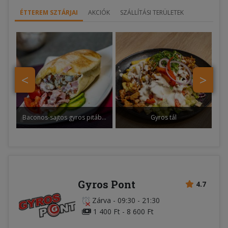
ÉTTEREM SZTÁRJAI
AKCIÓK
SZÁLLÍTÁSI TERÜLETEK
<
>
Baconos-sajtos gyros pitában
Gyros tál
Gyros Pont
4.7
Zárva
-
09:30 - 21:30
1 400 Ft - 8 600 Ft