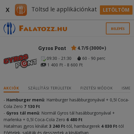
Töltsd le applikációnkat
X
LETÖLTÖM
BELÉPÉS
Gyros Pont
4.7/5 (3000+)
09:30 - 21:30
60 - 90 perc
1 400 Ft - 8 600 Ft
AKCIÓK
SZÁLLÍTÁSI TERÜLETEK
FIZETÉSI MÓDOK
ISMER
-
Hamburger menü
: Hamburger hasábburgonyával + 0,5l Coca-
Cola Zero
7 13
0 Ft
-
Gyros tál menü
: Normál Gyros tál hasábburgonyával +
marlenka + 0,5l Coca-Cola Zero
6 48
0 Ft
Hatalmas gyros kínálat
3 240
Ft
-tól, hamburgerek
4 03
0
Ft
-tól
Főételek, saláták és desszertek a kínálatban