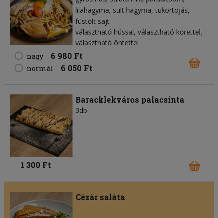
lilahagyma
sült hagyma
tükörtojás
füstölt sajt
választható hússal, választható körettel,
választható öntettel
6 980 Ft
nagy
6 050 Ft
normál
Baracklekváros palacsinta
3db
1 300 Ft
Cézár saláta