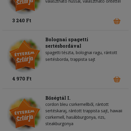
választható hússal, választható öntettel
3 240 Ft
Bolognai spagetti
sertésbordával
spagetti tészta
bolognai ragu
rántott
sertésborda
trappista sajt
4 970 Ft
Bőségtál I.
cordon bleu csirkemellből, rántott
sertéskaraj, rántott trappista sajt, hawaii
csirkemell, hasábburgonya, rizs,
steakburgonya