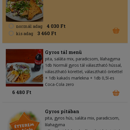
4 030 Ft
normál adag
3 460 Ft
kis adag
Gyros tál menü
pita
saláta mix
paradicsom
lilahagyma
1db Normál gyros tál választható hússal,
választható körettel, választható öntettel
+ 1db kakaós marlekna + 1db 0,5l-es
Coca-Cola zero
6 480 Ft
Gyros pitában
pita
gyros hús
saláta mix
paradicsom
lilahagyma