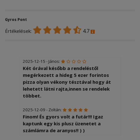
Gyros Pont
4.7
Értékelések:
2025-12-15 - János:
Két órával később a rendeléstől
megérkezett a hideg 5 ezer forintos
pizza olyan vékony tésztával hogy át
lehetett látni rajta,innen se rendelek
többet.
2025-12-09 - Zoltán:
Finom! És gyors volt a futár!!! Igaz
kaptunk egy kis plusz üzenetet a
számlámra de aranyos!! ) )