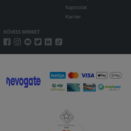
Kapcsolat
Karrier
KÖVESS MINKET