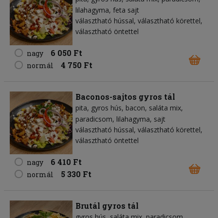
lilahagyma
feta sajt
választható hússal, választható körettel,
választható öntettel
6 050 Ft
nagy
4 750 Ft
normál
Baconos-sajtos gyros tál
pita
gyros hús
bacon
saláta mix
paradicsom
lilahagyma
sajt
választható hússal, választható körettel,
választható öntettel
6 410 Ft
nagy
5 330 Ft
normál
Brutál gyros tál
gyros hús
saláta mix
paradicsom