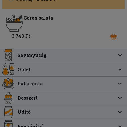
Görög saláta
3 740 Ft
Savanyúság
Öntet
Palacsinta
Desszert
Üdítő
Energiaital