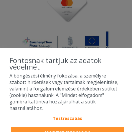
Fontosnak tartjuk az adatok
védelmét
A böngészési élmény fokozása, a személyre
2010-2026 Copyright - Falatozz.hu - Diston-line Kft.
szabott hirdetések vagy tartalmak megjelenítése,
valamint a forgalom elemzése érdekében sütiket
Pizza, gyros, hamburger, menük kedvező áron, egy helyen az összes
(cookie) használunk. A "Mindet elfogadom"
étterem ajánlata.
gombra kattintva hozzájárulhat a sütik
használatához.
Testreszabás