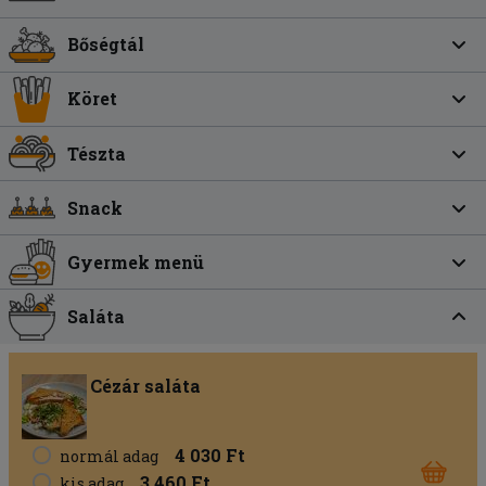
Bőségtál
Köret
Tészta
Snack
Gyermek menü
Saláta
Cézár saláta
4 030 Ft
normál adag
3 460 Ft
kis adag