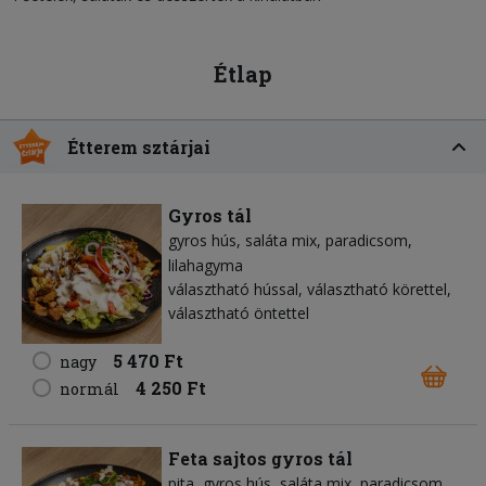
Étlap
Étterem sztárjai
Gyros tál
gyros hús
saláta mix
paradicsom
lilahagyma
választható hússal, választható körettel,
választható öntettel
5 470 Ft
nagy
4 250 Ft
normál
Feta sajtos gyros tál
pita
gyros hús
saláta mix
paradicsom