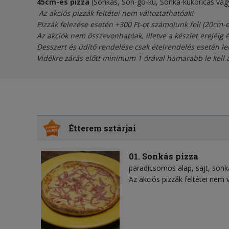
45cm-es pizza
(Sonkás, Son-go-ku, Sonka-kukoricás vag
Az akciós pizzák feltétei nem változtathatóak!
Pizzák felezése esetén +300 Ft-ot számolunk fel! (20cm-
Az akciók nem összevonhatóak, illetve a készlet erejéig 
Desszert és üdítő rendelése csak ételrendelés esetén le
Vidékre zárás előtt minimum 1 órával hamarabb le kell 
Étterem sztárjai
01. Sonkás pizza
paradicsomos alap
sajt
sonk
Az akciós pizzák feltétei nem 