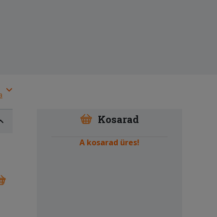
a
Kosarad
A kosarad üres!