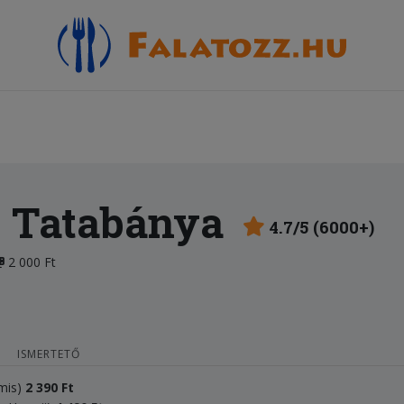
 Tatabánya
4.7/5 (6000+)
2 000 Ft
ISMERTETŐ
ámis)
2
3
90 Ft