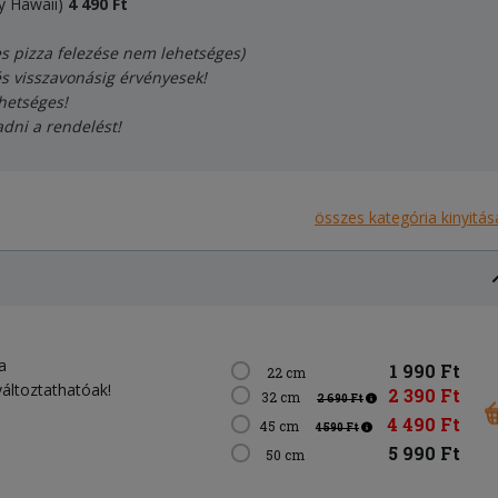
y Hawaii)
4
490
Ft
es pizza felezése nem lehetséges)
és visszavonásig érvényesek!
hetséges!
adni a rendelést!
összes kategória kinyitás
a
1 990 Ft
22 cm
változtathatóak!
2 390 Ft
32 cm
2 690 Ft
4 490 Ft
45 cm
4 590 Ft
5 990 Ft
50 cm