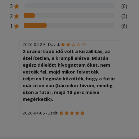
3
(0)
2
(3)
1
(6)
2026-05-29 - Dávid:
2 óránál több idő volt a kiszállítás, az
étel ízetlen, a krumpli elázva. Miután
egész délelőtt hívogattam őket, nem
vették fel, majd mikor felvették
teljesen flegmán közölték, hogy a futár
már úton van (bármikor hívom, mindig
úton a futár, majd 10 perc múlva
megérkezik).
2026-04-05 - Zsolt:
Nagyon finom volt és gyorsan ki is
hozták,köszönjük a szakácsnak és a
kiszállítónak!!!