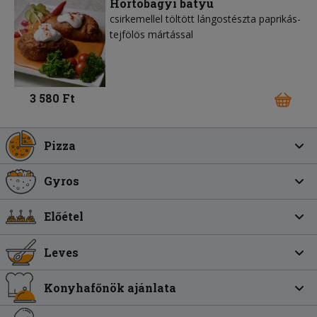
Hortobágyi batyu
csirkemellel töltött lángostészta paprikás-
tejfölös mártással
3 580 Ft
Pizza
Gyros
Előétel
Leves
Konyhafőnök ajánlata