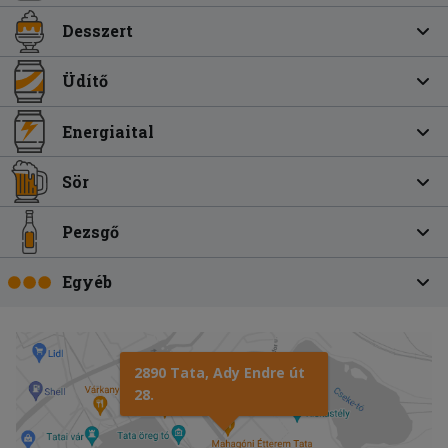
Desszert
Üdítő
Energiaital
Sör
Pezsgő
Egyéb
2890 Tata, Ady Endre út
28.