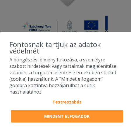
Fontosnak tartjuk az adatok
védelmét
A böngészési élmény fokozása, a személyre
2010-2026 Copyright - Falatozz.hu - Diston-line Kft.
szabott hirdetések vagy tartalmak megjelenítése,
valamint a forgalom elemzése érdekében sütiket
Pizza, gyros, hamburger, menük kedvező áron, egy helyen az összes
(cookie) használunk. A "Mindet elfogadom"
étterem ajánlata.
gombra kattintva hozzájárulhat a sütik
használatához.
Testreszabás
MINDENT ELFOGADOK