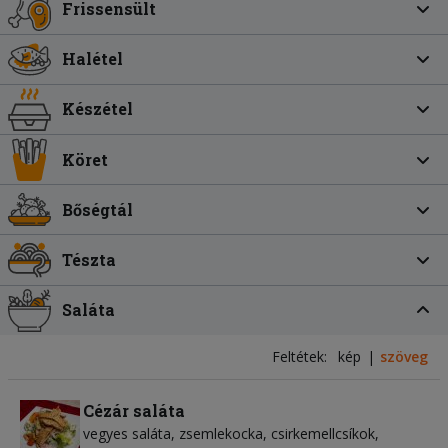
Frissensült
Halétel
Készétel
Köret
Bőségtál
Tészta
Saláta
Feltétek:
kép
szöveg
Cézár saláta
vegyes saláta
zsemlekocka
csirkemellcsíkok