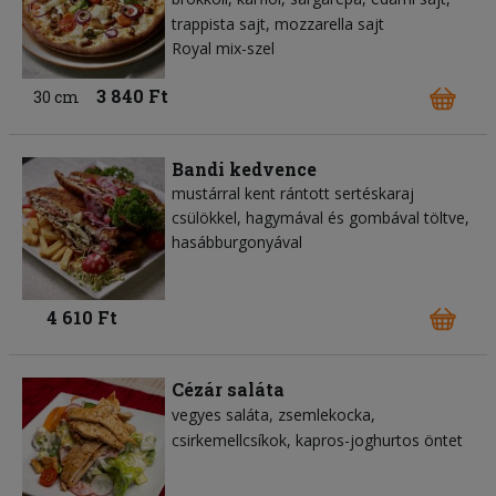
trappista sajt
mozzarella sajt
Royal mix-szel
3 840 Ft
30 cm
Bandi kedvence
mustárral kent rántott sertéskaraj
csülökkel, hagymával és gombával töltve,
hasábburgonyával
4 610 Ft
Cézár saláta
vegyes saláta
zsemlekocka
csirkemellcsíkok
kapros-joghurtos öntet