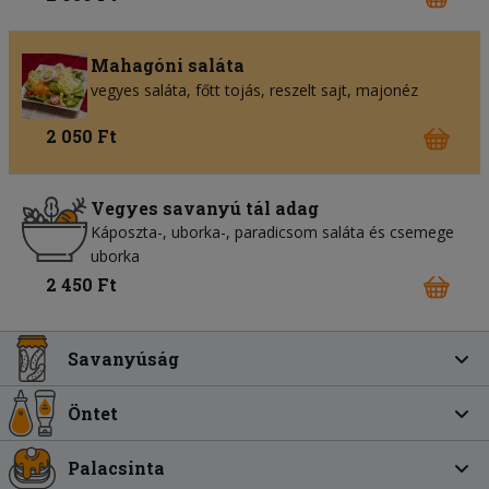
Mahagóni saláta
vegyes saláta
főtt tojás
reszelt sajt
majonéz
2 050 Ft
Vegyes savanyú tál adag
Káposzta-, uborka-, paradicsom saláta és csemege
uborka
2 450 Ft
Savanyúság
Öntet
Palacsinta