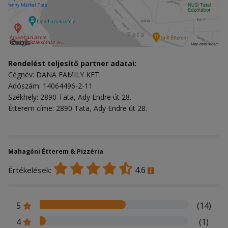
Rendelést teljesítő partner adatai:
Cégnév: DANA FAMILY KFT.
Adószám: 14064496-2-11
Székhely: 2890 Tata, Ady Endre út 28.
Étterem címe: 2890 Tata, Ady Endre út 28.
Mahagóni Étterem & Pizzéria
4.6
Értékelések:
5
(14)
4
(1)