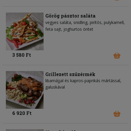
Görög pásztor saláta
vegyes saláta
snidling
pirítós
pulykamell
feta sajt
joghurtos öntet
3 580 Ft
Grillezett szűzérmék
libamájjal és kapros-paprikás mártással,
galuskával
6 920 Ft