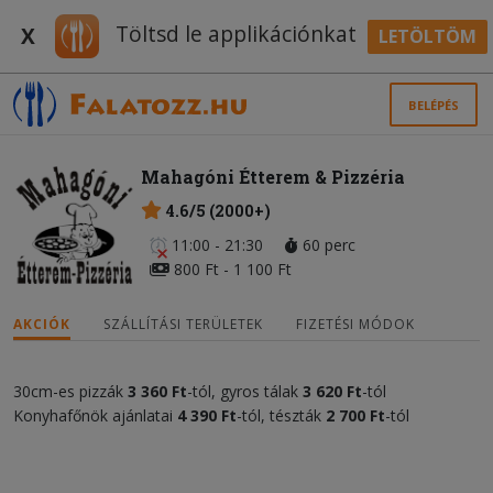
Töltsd le applikációnkat
X
LETÖLTÖM
BELÉPÉS
Mahagóni Étterem & Pizzéria
4.6/5 (2000+)
11:00 - 21:30
60 perc
800 Ft - 1 100 Ft
AKCIÓK
SZÁLLÍTÁSI TERÜLETEK
FIZETÉSI MÓDOK
30cm-es pizzák
3 360 Ft
-tól, gyros tálak
3 620 Ft
-tól
Konyhafőnök ajánlatai
4 390 Ft
-tól, tészták
2 700 Ft
-tól