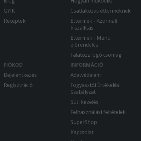
Blog
Hogyan működik?
2025-08-23 - Katalin:
Két óra várakozás után jött amit
GYIK
Csatlakozás éttermeknek
reméltem! Három féle étel a pizza alja
Receptek
Éttermek - Azonnali
nagyon fekete volt a másik grillezett
kiszállítás
modzarella zöldség köret nem volt
friss, a harmadik a töltött batyu na azt
Éttermek - Menü
nem kellett volna attól sajnos teljes
előrendelés
gyomorrontás lett a vége másnak
Falatozz logó csomag
estig! Úgyhogy többet nem rendelünk
innen!
FIÓKOD
INFORMÁCIÓ
Bejelentkezés
Adatvédelem
2025-07-20 - Katalin:
2.5 óra várakozás után kaptunk egy
Regisztráció
Fogyasztói Értékelési
szaft nélküli pörköltet meg egy
Szabályzat
szétfőtt fogast. A pisztrángnak
Süti kezelés
legalább jól megágyaztak körettel,
hogy legyen súlya a dobozának. A 2
Felhasználási feltételek
maréknyi pirított mandula sem
SuperShop
vigasztalta meg.
Kapcsolat
2025-06-07 - Lajos: