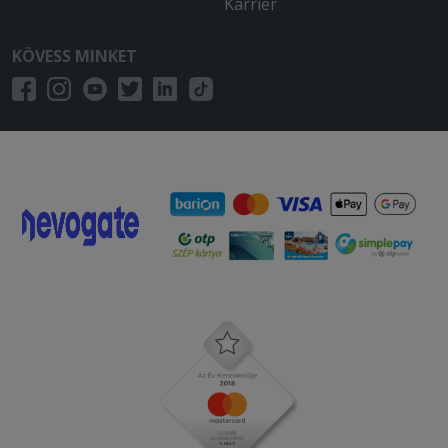
Karrier
Nem kaptam meg mindent amit
rendeltem
KÖVESS MINKET