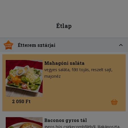
Étlap
Étterem sztárjai
Mahagóni saláta
vegyes saláta
főtt tojás
reszelt sajt
majonéz
2 050 Ft
Baconos gyros tál
gyros hús csirkecombfiléből
lilakáposzta