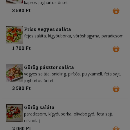
kapros-joghurtos öntet
3 580 Ft
Friss vegyes saláta
fejes saláta
kígyóuborka
vöröshagyma
paradicsom
1 700 Ft
Görög pásztor saláta
vegyes saláta
snidling
pirítós
pulykamell
feta sajt
joghurtos öntet
3 580 Ft
Görög saláta
paradicsom
kígyóuborka
olívabogyó
feta sajt
olívaolaj
2 050 Ft