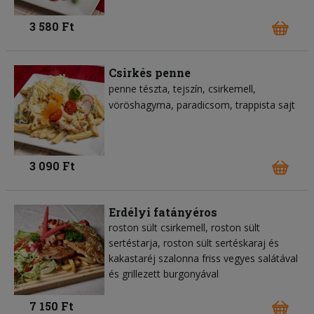
3 580 Ft
Csirkés penne
penne tészta
tejszín
csirkemell
vöröshagyma
paradicsom
trappista sajt
3 090 Ft
Erdélyi fatányéros
roston sült csirkemell, roston sült
sertéstarja, roston sült sertéskaraj és
kakastaréj szalonna friss vegyes salátával
és grillezett burgonyával
7 150 Ft