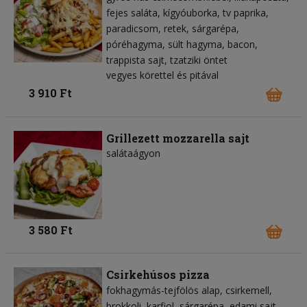
fejes saláta
kígyóuborka
tv paprika
paradicsom
retek
sárgarépa
póréhagyma
sült hagyma
bacon
trappista sajt
tzatziki öntet
vegyes körettel és pitával
3 910 Ft
Grillezett mozzarella sajt
salátaágyon
3 580 Ft
Csirkehúsos pizza
fokhagymás-tejfölös alap
csirkemell
brokkoli
karfiol
sárgarépa
edami sajt