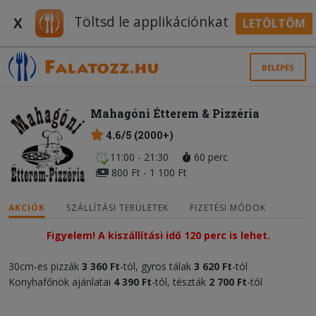
Töltsd le applikációnkat
X
LETÖLTÖM
BELÉPÉS
Mahagóni Étterem & Pizzéria
4.6/5 (2000+)
11:00 - 21:30
60 perc
800 Ft - 1 100 Ft
AKCIÓK
SZÁLLÍTÁSI TERÜLETEK
FIZETÉSI MÓDOK
Figyelem! A kiszállítási idő 120 perc is lehet.
30cm-es pizzák
3 360 Ft
-tól, gyros tálak
3 620 Ft
-tól
Konyhafőnök ajánlatai
4 390 Ft
-tól, tészták
2 700 Ft
-tól