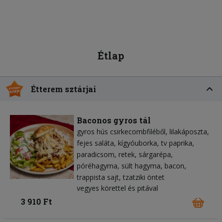
Étlap
Étterem sztárjai
Baconos gyros tál
gyros hús csirkecombfiléből
lilakáposzta
fejes saláta
kígyóuborka
tv paprika
paradicsom
retek
sárgarépa
póréhagyma
sült hagyma
bacon
trappista sajt
tzatziki öntet
vegyes körettel és pitával
3 910 Ft