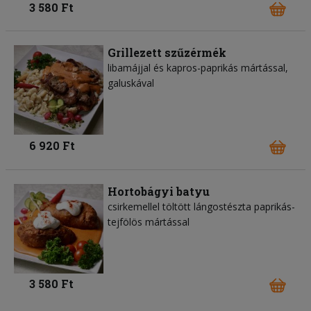
3 580 Ft
Grillezett szűzérmék
libamájjal és kapros-paprikás mártással,
galuskával
6 920 Ft
Hortobágyi batyu
csirkemellel töltött lángostészta paprikás-
tejfölös mártással
3 580 Ft