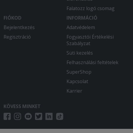
gyomorrontás lett a vége másnak
Falatozz logó csomag
estig! Úgyhogy többet nem rendelünk
innen!
FIÓKOD
INFORMÁCIÓ
Bejelentkezés
Adatvédelem
2025-07-20 - Katalin:
2.5 óra várakozás után kaptunk egy
Regisztráció
Fogyasztói Értékelési
szaft nélküli pörköltet meg egy
Szabályzat
szétfőtt fogast. A pisztrángnak
Süti kezelés
legalább jól megágyaztak körettel,
hogy legyen súlya a dobozának. A 2
Felhasználási feltételek
maréknyi pirított mandula sem
SuperShop
vigasztalta meg.
Kapcsolat
2025-06-07 - Lajos:
Karrier
Nem kaptam meg mindent amit
rendeltem
KÖVESS MINKET