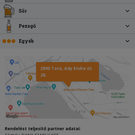
Sör
Pezsgő
Egyéb
2890 Tata, Ady Endre út
28.
Rendelést teljesítő partner adatai: