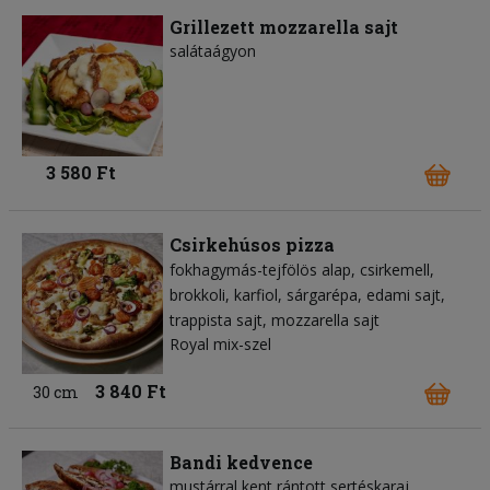
Grillezett mozzarella sajt
salátaágyon
3 580 Ft
Csirkehúsos pizza
fokhagymás-tejfölös alap
csirkemell
brokkoli
karfiol
sárgarépa
edami sajt
trappista sajt
mozzarella sajt
Royal mix-szel
3 840 Ft
30 cm
Bandi kedvence
mustárral kent rántott sertéskaraj