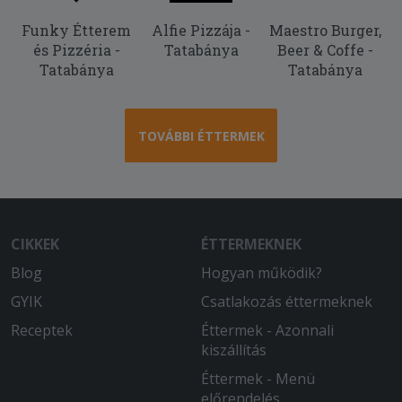
Funky Étterem
Alfie Pizzája -
Maestro Burger,
2025-12-06 - Balázs:
és Pizzéria -
Tatabánya
Beer & Coffe -
Isteni a burgundi vadragu!!!
Tatabánya
Tatabánya
2025-10-18 - Réka:
Még meg se kaptam de már most
értékelhetem de azt hogy mikor ér ide
TOVÁBBI ÉTTERMEK
azt nem tudhatom
2025-09-28 - Szilárd:
A kiszállítás kicsit hosszú, de az ételek
nagyon rendben voltak.
CIKKEK
ÉTTERMEKNEK
Blog
Hogyan működik?
2025-08-23 - Katalin:
Két óra várakozás után jött amit
GYIK
Csatlakozás éttermeknek
reméltem! Három féle étel a pizza alja
Receptek
Éttermek - Azonnali
nagyon fekete volt a másik grillezett
kiszállítás
modzarella zöldség köret nem volt
friss, a harmadik a töltött batyu na azt
Éttermek - Menü
nem kellett volna attól sajnos teljes
előrendelés