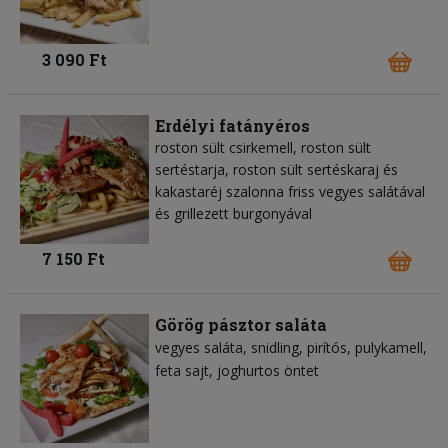
3 090 Ft
Erdélyi fatányéros
roston sült csirkemell, roston sült
sertéstarja, roston sült sertéskaraj és
kakastaréj szalonna friss vegyes salátával
és grillezett burgonyával
7 150 Ft
Görög pásztor saláta
vegyes saláta
snidling
pirítós
pulykamell
feta sajt
joghurtos öntet