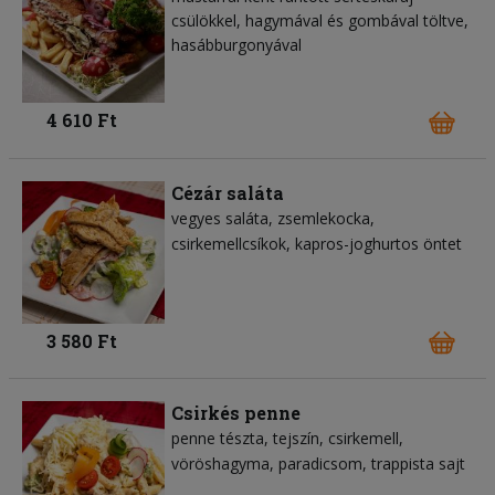
csülökkel, hagymával és gombával töltve,
hasábburgonyával
4 610 Ft
Cézár saláta
vegyes saláta
zsemlekocka
csirkemellcsíkok
kapros-joghurtos öntet
3 580 Ft
Csirkés penne
penne tészta
tejszín
csirkemell
vöröshagyma
paradicsom
trappista sajt