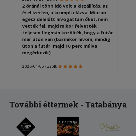
2 óránál több idő volt a kiszállítás, az
étel ízetlen, a krumpli elázva. Miután
egész délelőtt hívogattam őket, nem
vették fel, majd mikor felvették
teljesen flegmán közölték, hogy a futár
már úton van (bármikor hívom, mindig
úton a futár, majd 10 perc múlva
megérkezik).
2026-04-05 - Zsolt:
Nagyon finom volt és gyorsan ki is
hozták,köszönjük a szakácsnak és a
kiszállítónak!!!
2026-02-20 - Ramóna:
További éttermek - Tatabánya
Tiramisu adag nagy csalódás volt.
Rendeltem 2 adag tiramisut. Az egyik
normál megszokott adag volt a másik
pedig kisebb mint a fele. Árban
ugyanannyit fizettem mindektőèrt!