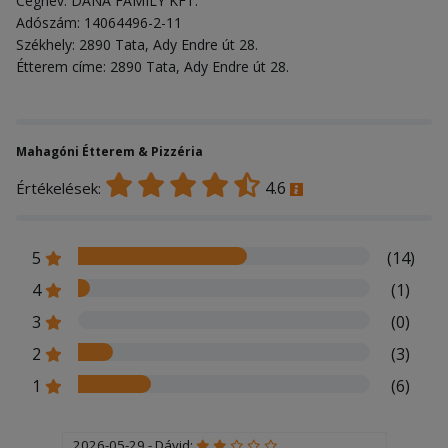
Cégnév: DANA FAMILY KFT.
Adószám: 14064496-2-11
Székhely: 2890 Tata, Ady Endre út 28.
Étterem címe: 2890 Tata, Ady Endre út 28.
Mahagóni Étterem & Pizzéria
4.6
Értékelések:
5
(14)
4
(1)
3
(0)
2
(3)
1
(6)
2026-05-29 - Dávid: