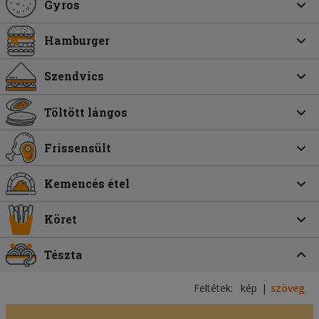
Gyros
Hamburger
Szendvics
Töltött lángos
Frissensült
Kemencés étel
Köret
Tészta
Feltétek:
kép
szöveg