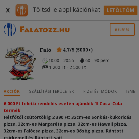
Töltsd le applikációnkat
X
LETÖLTÖM
BELÉPÉS
Faló
4.7/5 (5000+)
10:00 - 20:55
60 - 90 perc
1 200 Ft - 2 500 Ft
AKCIÓK
SZÁLLÍTÁSI TERÜLETEK
FIZETÉSI MÓDOK
ISMER
6 000 Ft feletti rendelés esetén ajándék 1l Coca-Cola 
termék
Hétfőtől csütörtökig 2 390 Ft: 32cm-es Sonkás-kukoricás
pizza, 32cm-es Margaréta pizza, 32cm-es Hawaii pizza,
32cm-es Falócsa pizza, 32cm-es Bőség pizza, Rántott
csirkemell és Rántott sajt