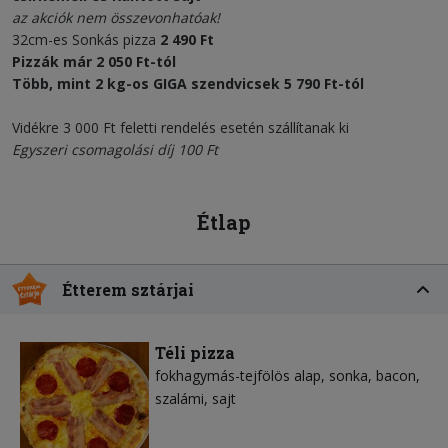
az akciók nem összevonhatóak!
32cm-es Sonkás pizza
2 490 Ft
Pizzák már
2 050 Ft
-tól
Több, mint 2 kg-os
GIGA szendvicsek 5 790 Ft
-tól
Vidékre 3 000 Ft feletti rendelés esetén szállítanak ki
Egyszeri csomagolási díj 100 Ft
Étlap
Étterem sztárjai
Téli pizza
fokhagymás-tejfölös alap
sonka
bacon
szalámi
sajt