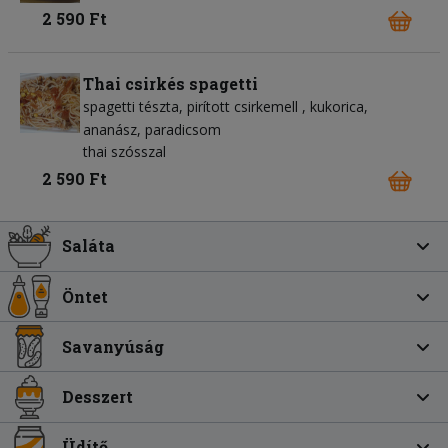
2 590 Ft
Thai csirkés spagetti
spagetti tészta
pirított csirkemell
kukorica
ananász
paradicsom
thai szósszal
2 590 Ft
Saláta
Öntet
Savanyúság
Desszert
Üdítő