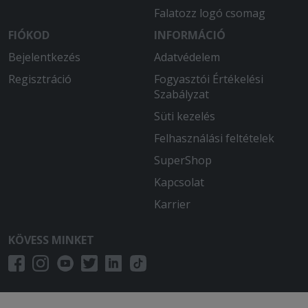
2026-04-15 - László:
Falatozz logó csomag
Finom volt, mint midig.
FIÓKOD
INFORMÁCIÓ
2026-04-10 - Zsuzsanna:
Bejelentkezés
Adatvédelem
Friss és finom volt
Regisztráció
Fogyasztói Értékelési
Szabályzat
2026-03-25 - Andrea:
A saláta nem volt olyan minőségű mint
Süti kezelés
eddig.
Felhasználási feltételek
2026-03-02 - Erika:
SuperShop
Minden rendben, finom a pizza
Kapcsolat
2026-03-02 - Andrea:
Karrier
Gyorssan kiszállították és nagyon
finom volt minden. Köszönjük! )
KÖVESS MINKET
2026-02-26 - Tibor:
Kiszálítási idő nem volt elég jó.