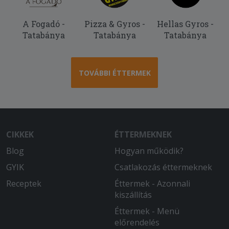
2026-05-09 - Erika:
Köszönöm örülök ennek a
A Fogadó -
Pizza & Gyros -
Hellas Gyros -
szolgáltatásnak
Tatabánya
Tatabánya
Tatabánya
2026-05-03 - Erzsébet:
Szuper gyors volt a kiszállítás, és finom
volt a pizza! Köszönjük!
TOVÁBBI ÉTTERMEK
2026-04-25 - Zsuzsanna:
Gyors volt a szállítás
2026-04-24 - Tibor:
CIKKEK
ÉTTERMEKNEK
Rendeltem 2 db pizzát de csak egy
Blog
Hogyan működik?
érkezett meg. Nem nagyon voltam
boldog hogy ujra várnom kellett 30
GYIK
Csatlakozás éttermeknek
percet mire megérkezett a második
Receptek
Éttermek - Azonnali
pizza. Természetessen kaptam cserébe
kiszállítás
egy BOCSI mégeszer szót. Udvözlet
mindenkinek
Éttermek - Menü
előrendelés