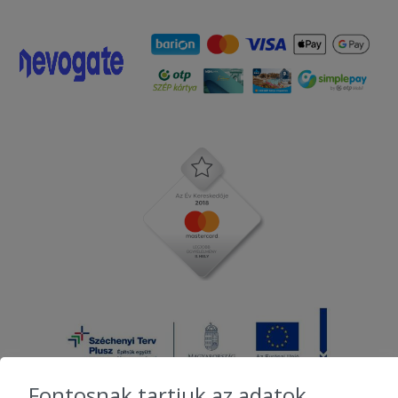
2026-01-31 - Miklós:
Finom volt )
2026-01-09 - László:
Minden rendben volt. A kiszállítás
gyorsan megtörtént, a pizza finom.
2025-12-29 - Zsolt:
A Futár Hölgy nagyon cuki volt )
2025-10-10 - Ákos:
Nagyon finom volt minden, köszönjük
szépen!!!
2025-09-14 - Tímea:
Eddig mindig teljesen elégedett voltam,
de most a pizza eléggé meg volt
égetve, és egyébként sem volt olyan
finom! ( Ez az égéstől függetlenül)
Fontosnak tartjuk az adatok