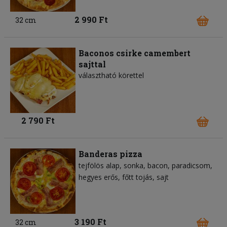
2 990 Ft
32 cm
Baconos csirke camembert
sajttal
választható körettel
2 790 Ft
Banderas pizza
tejfölös alap
sonka
bacon
paradicsom
hegyes erős
főtt tojás
sajt
3 190 Ft
32 cm