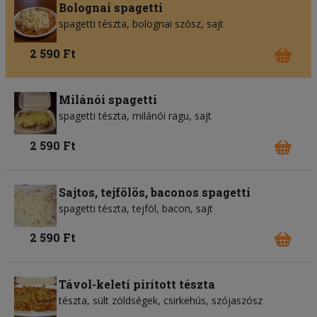
Bolognai spagetti
spagetti tészta
bolognai szósz
sajt
2 590 Ft
Milánói spagetti
spagetti tészta
milánói ragu
sajt
2 590 Ft
Sajtos, tejfölös, baconos spagetti
spagetti tészta
tejföl
bacon
sajt
2 590 Ft
Távol-keleti pirított tészta
tészta
sült zöldségek
csirkehús
szójaszósz