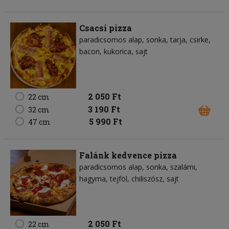
Csacsi pizza
paradicsomos alap
sonka
tarja
csirke
bacon
kukorica
sajt
2 050 Ft
22 cm
3 190 Ft
32 cm
5 990 Ft
47 cm
Falánk kedvence pizza
paradicsomos alap
sonka
szalámi
hagyma
tejföl
chiliszósz
sajt
2 050 Ft
22 cm