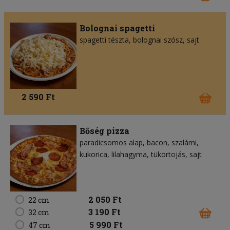
Bolognai spagetti
spagetti tészta
bolognai szósz
sajt
2 590 Ft
Bőség pizza
paradicsomos alap
bacon
szalámi
kukorica
lilahagyma
tükörtojás
sajt
2 050 Ft
22 cm
3 190 Ft
32 cm
5 990 Ft
47 cm