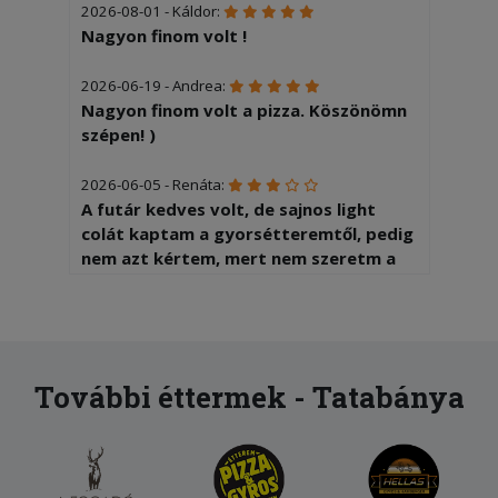
2026-08-01 - Káldor:
Nagyon finom volt !
2026-06-19 - Andrea:
Nagyon finom volt a pizza. Köszönömn
szépen! )
2026-06-05 - Renáta:
A futár kedves volt, de sajnos light
colát kaptam a gyorsétteremtől, pedig
nem azt kértem, mert nem szeretm a
light colát...
2026-06-01 - Imre:
Fimom, boseges adagok.
További éttermek - Tatabánya
2026-05-27 - :
Mindig megbízható Gyors pontos
szállítás