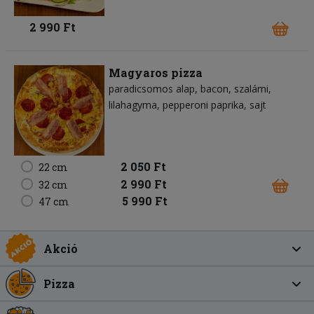
2 990 Ft
Magyaros pizza
paradicsomos alap
bacon
szalámi
lilahagyma
pepperoni paprika
sajt
2 050 Ft
22 cm
2 990 Ft
32 cm
5 990 Ft
47 cm
Akció
Pizza