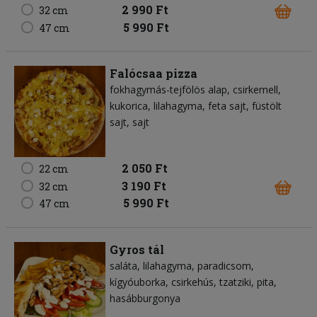
2 990 Ft
32 cm
5 990 Ft
47 cm
Falócsaa pizza
fokhagymás-tejfölös alap
csirkemell
kukorica
lilahagyma
feta sajt
füstölt
sajt
sajt
2 050 Ft
22 cm
3 190 Ft
32 cm
5 990 Ft
47 cm
Gyros tál
saláta
lilahagyma
paradicsom
kígyóuborka
csirkehús
tzatziki
pita
hasábburgonya