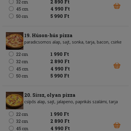
2 890 Ft
32 cm
4 990 Ft
45 cm
5 990 Ft
50 cm
19. Húson-hús pizza
paradicsomos alap
sajt
sonka
tarja
bacon
csirke
1 990 Ft
22 cm
2 890 Ft
32 cm
4 990 Ft
45 cm
5 990 Ft
50 cm
20. Sírsz, olyan pizza
csípős alap
sajt
jalapeno
paprikás szalámi
tarja
1 990 Ft
22 cm
2 890 Ft
32 cm
4 990 Ft
45 cm