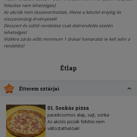
felezése nem lehetséges)
Az akciók nem összevonhatóak, illetve a készlet erejéig és
visszavonásig érvényesek!
Desszert és üdítő rendelése csak ételrendelés esetén
lehetséges!
Vidékre zárás előtt minimum 1 órával hamarabb le kell adni a
rendelést!
Étlap
Étterem sztárjai
01. Sonkás pizza
paradicsomos alap
sajt
sonka
Az akciós pizzák feltétei nem
változtathatóak!