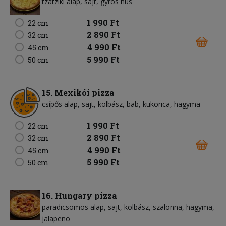
tzatziki alap
sajt
gyros hús
1 990 Ft
22 cm
2 890 Ft
32 cm
4 990 Ft
45 cm
5 990 Ft
50 cm
15. Mexikói pizza
csípős alap
sajt
kolbász
bab
kukorica
hagyma
1 990 Ft
22 cm
2 890 Ft
32 cm
4 990 Ft
45 cm
5 990 Ft
50 cm
16. Hungary pizza
paradicsomos alap
sajt
kolbász
szalonna
hagyma
jalapeno