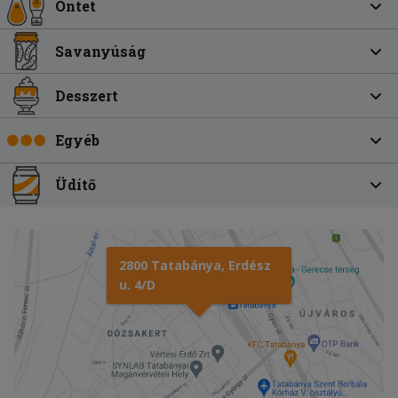
Öntet
Savanyúság
Desszert
Egyéb
Üdítő
2800 Tatabánya, Erdész
u. 4/D