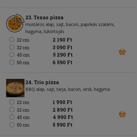
23. Texas pizza
mustáros alap
sajt
bacon
paprikás szalámi
hagyma
tükörtojás
2 190 Ft
22 cm
3 090 Ft
32 cm
5 290 Ft
45 cm
6 590 Ft
50 cm
24. Trio pizza
BBQ alap
sajt
tarja
bacon
virsli
hagyma
1 990 Ft
22 cm
2 890 Ft
32 cm
4 990 Ft
45 cm
5 990 Ft
50 cm