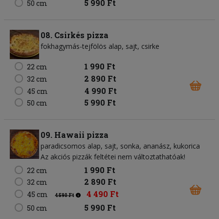
5 990 Ft
50 cm
08. Csirkés pizza
fokhagymás-tejfölös alap
sajt
csirke
1 990 Ft
22 cm
2 890 Ft
32 cm
4 990 Ft
45 cm
5 990 Ft
50 cm
09. Hawaii pizza
paradicsomos alap
sajt
sonka
ananász
kukorica
Az akciós pizzák feltétei nem változtathatóak!
1 990 Ft
22 cm
2 890 Ft
32 cm
4 490 Ft
45 cm
4 590 Ft
5 990 Ft
50 cm