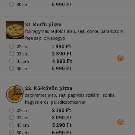
5 990 Ft
50 cm
21. Korfu pizza
fokhagymás-tejfölös alap
sajt
csirke
paradicsom
feta sajt
olívabogyó
1 990 Ft
22 cm
2 890 Ft
32 cm
4 990 Ft
45 cm
5 990 Ft
50 cm
22. Kő-kövön pizza
sajtkrémes alap
sajt
paprikás szalámi
sonka
hegyes erős
paradicsomkarika
2 190 Ft
22 cm
3 090 Ft
32 cm
5 290 Ft
45 cm
6 590 Ft
50 cm