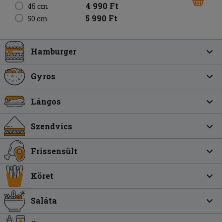
4 990 Ft
45 cm
5 990 Ft
50 cm
Hamburger
Gyros
Lángos
Szendvics
Frissensült
Köret
Saláta