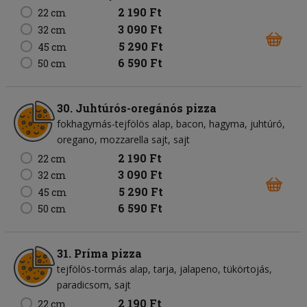
2 190 Ft
22 cm
3 090 Ft
32 cm
5 290 Ft
45 cm
6 590 Ft
50 cm
30. Juhtúrós-oregánós pizza
fokhagymás-tejfölös alap
bacon
hagyma
juhtúró
oregano
mozzarella sajt
sajt
2 190 Ft
22 cm
3 090 Ft
32 cm
5 290 Ft
45 cm
6 590 Ft
50 cm
31. Príma pizza
tejfölös-tormás alap
tarja
jalapeno
tükörtojás
paradicsom
sajt
2 190 Ft
22 cm