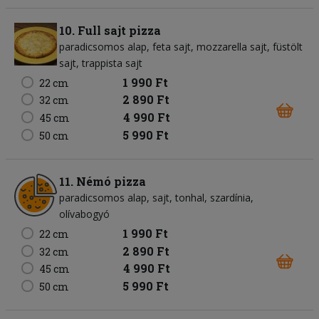
10. Full sajt pizza
paradicsomos alap
feta sajt
mozzarella sajt
füstölt
sajt
trappista sajt
1 990 Ft
22 cm
2 890 Ft
32 cm
4 990 Ft
45 cm
5 990 Ft
50 cm
11. Némó pizza
paradicsomos alap
sajt
tonhal
szardínia
olívabogyó
1 990 Ft
22 cm
2 890 Ft
32 cm
4 990 Ft
45 cm
5 990 Ft
50 cm