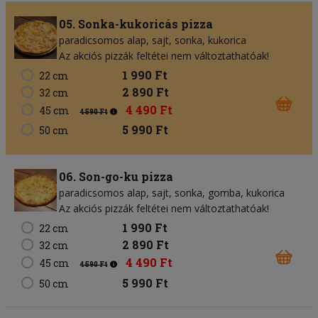
05. Sonka-kukoricás pizza
paradicsomos alap
sajt
sonka
kukorica
Az akciós pizzák feltétei nem változtathatóak!
1 990 Ft
22 cm
2 890 Ft
32 cm
4 490 Ft
45 cm
4 590 Ft
5 990 Ft
50 cm
06. Son-go-ku pizza
paradicsomos alap
sajt
sonka
gomba
kukorica
Az akciós pizzák feltétei nem változtathatóak!
1 990 Ft
22 cm
2 890 Ft
32 cm
4 490 Ft
45 cm
4 590 Ft
5 990 Ft
50 cm