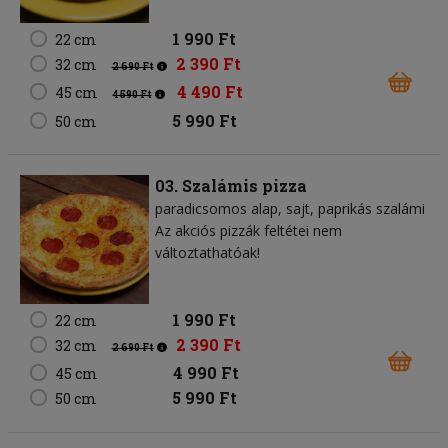
1 990 Ft
22 cm
2 390 Ft
32 cm
2 690 Ft
4 490 Ft
45 cm
4 590 Ft
5 990 Ft
50 cm
03. Szalámis pizza
paradicsomos alap
sajt
paprikás szalámi
Az akciós pizzák feltétei nem
változtathatóak!
1 990 Ft
22 cm
2 390 Ft
32 cm
2 690 Ft
4 990 Ft
45 cm
5 990 Ft
50 cm