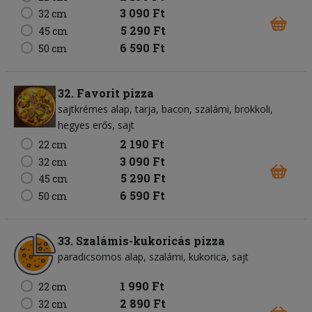
3 090 Ft
32 cm
5 290 Ft
45 cm
6 590 Ft
50 cm
32. Favorit pizza
sajtkrémes alap
tarja
bacon
szalámi
brokkoli
hegyes erős
sajt
2 190 Ft
22 cm
3 090 Ft
32 cm
5 290 Ft
45 cm
6 590 Ft
50 cm
33. Szalámis-kukoricás pizza
paradicsomos alap
szalámi
kukorica
sajt
1 990 Ft
22 cm
2 890 Ft
32 cm