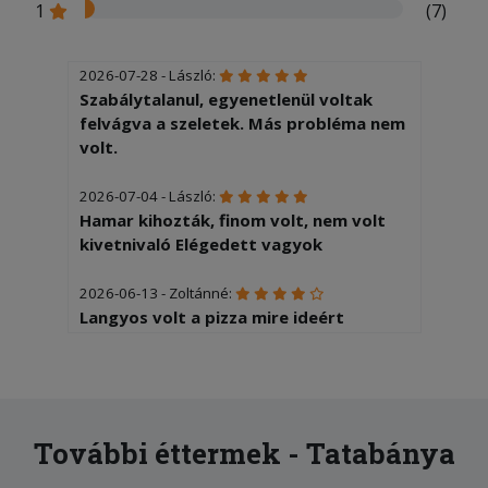
1
(7)
2026-07-28 - László:
Szabálytalanul, egyenetlenül voltak
felvágva a szeletek. Más probléma nem
volt.
2026-07-04 - László:
Hamar kihozták, finom volt, nem volt
kivetnivaló Elégedett vagyok
2026-06-13 - Zoltánné:
Langyos volt a pizza mire ideért
2026-05-27 - László:
Egy kicsit sületlen volt a pizza (még
belefér) Feltét elrendezése kissé
kaotikus ( még ez is belefér) Most
További éttermek - Tatabánya
négyest tudok adni...