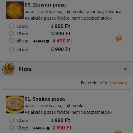
09. Hawaii pizza
paradicsomos alap
sajt
sonka
ananász
kukorica
Az akciós pizzák feltétei nem változtathatóak!
1 990 Ft
22 cm
2 890 Ft
32 cm
4 490 Ft
45 cm
4 590 Ft
5 990 Ft
50 cm
Pizza
Feltétek:
kép
szöveg
01. Sonkás pizza
paradicsomos alap
sajt
sonka
Az akciós pizzák feltétei nem változtathatóak!
1 990 Ft
22 cm
2 390 Ft
32 cm
2 690 Ft