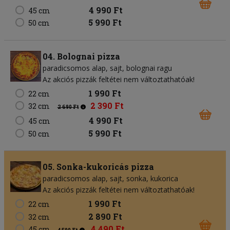
4 990 Ft
45 cm
5 990 Ft
50 cm
04. Bolognai pizza
paradicsomos alap
sajt
bolognai ragu
Az akciós pizzák feltétei nem változtathatóak!
1 990 Ft
22 cm
2 390 Ft
32 cm
2 690 Ft
4 990 Ft
45 cm
5 990 Ft
50 cm
05. Sonka-kukoricás pizza
paradicsomos alap
sajt
sonka
kukorica
Az akciós pizzák feltétei nem változtathatóak!
1 990 Ft
22 cm
2 890 Ft
32 cm
4 490 Ft
45 cm