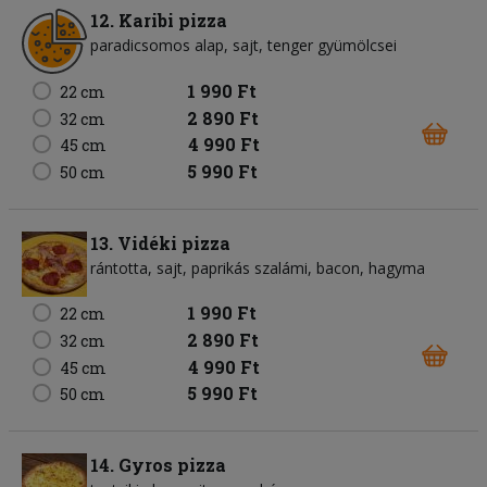
12. Karibi pizza
paradicsomos alap
sajt
tenger gyümölcsei
1 990 Ft
22 cm
2 890 Ft
32 cm
4 990 Ft
45 cm
5 990 Ft
50 cm
13. Vidéki pizza
rántotta
sajt
paprikás szalámi
bacon
hagyma
1 990 Ft
22 cm
2 890 Ft
32 cm
4 990 Ft
45 cm
5 990 Ft
50 cm
14. Gyros pizza