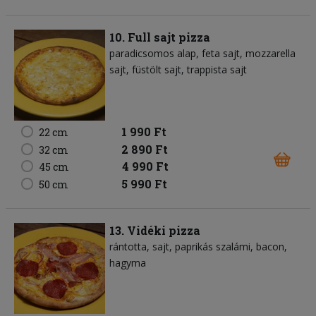
10. Full sajt pizza
paradicsomos alap
feta sajt
mozzarella
sajt
füstölt sajt
trappista sajt
1 990 Ft
22 cm
2 890 Ft
32 cm
4 990 Ft
45 cm
5 990 Ft
50 cm
13. Vidéki pizza
rántotta
sajt
paprikás szalámi
bacon
hagyma