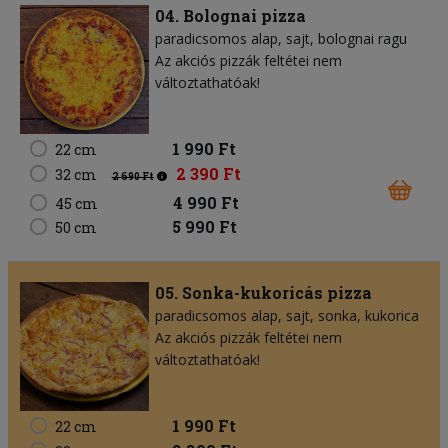
04. Bolognai pizza
paradicsomos alap
sajt
bolognai ragu
Az akciós pizzák feltétei nem
változtathatóak!
1 990 Ft
22 cm
2 390 Ft
32 cm
2 690 Ft
4 990 Ft
45 cm
5 990 Ft
50 cm
05. Sonka-kukoricás pizza
paradicsomos alap
sajt
sonka
kukorica
Az akciós pizzák feltétei nem
változtathatóak!
1 990 Ft
22 cm