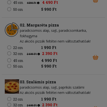
4 490 Ft
45 cm
4 590 Ft
5 990 Ft
50 cm
02. Margaréta pizza
paradicsomos alap
sajt
paradicsomkarika
fokhagyma
Az akciós pizzák feltétei nem változtathatóak!
1 990 Ft
22 cm
2 390 Ft
32 cm
2 690 Ft
4 990 Ft
45 cm
5 990 Ft
50 cm
03. Szalámis pizza
paradicsomos alap
sajt
paprikás szalámi
Az akciós pizzák feltétei nem változtathatóak!
1 990 Ft
22 cm
2 390 Ft
32 cm
2 690 Ft