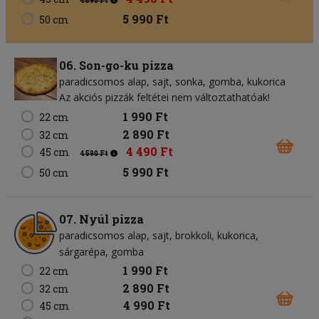
4 590 Ft
5 990 Ft
50 cm
06. Son-go-ku pizza
paradicsomos alap
sajt
sonka
gomba
kukorica
Az akciós pizzák feltétei nem változtathatóak!
1 990 Ft
22 cm
2 890 Ft
32 cm
4 490 Ft
45 cm
4 590 Ft
5 990 Ft
50 cm
07. Nyúl pizza
paradicsomos alap
sajt
brokkoli
kukorica
sárgarépa
gomba
1 990 Ft
22 cm
2 890 Ft
32 cm
4 990 Ft
45 cm