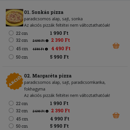
01. Sonkás pizza
paradicsomos alap
sajt
sonka
Az akciós pizzák feltétei nem változtathatóak!
1 990 Ft
22 cm
2 390 Ft
32 cm
2 690 Ft
4 490 Ft
45 cm
4 590 Ft
5 990 Ft
50 cm
02. Margaréta pizza
paradicsomos alap
sajt
paradicsomkarika
fokhagyma
Az akciós pizzák feltétei nem változtathatóak!
1 990 Ft
22 cm
2 390 Ft
32 cm
2 690 Ft
4 990 Ft
45 cm
5 990 Ft
50 cm