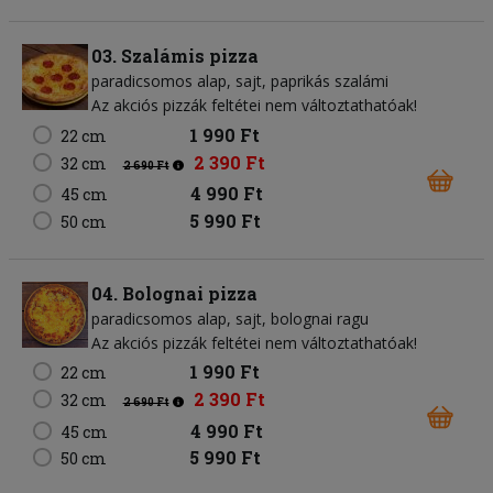
03. Szalámis pizza
paradicsomos alap
sajt
paprikás szalámi
Az akciós pizzák feltétei nem változtathatóak!
1 990 Ft
22 cm
2 390 Ft
32 cm
2 690 Ft
4 990 Ft
45 cm
5 990 Ft
50 cm
04. Bolognai pizza
paradicsomos alap
sajt
bolognai ragu
Az akciós pizzák feltétei nem változtathatóak!
1 990 Ft
22 cm
2 390 Ft
32 cm
2 690 Ft
4 990 Ft
45 cm
5 990 Ft
50 cm