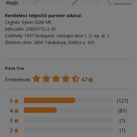
Rendelést teljesítő partner adatai:
Cégnév: Sylver GSM Kft.
Adószám: 23850772-2-43
Székhely: 1097 Budapest, Vaskapu utca 1. D. ép. al. 1.
Étterem címe: 2800 Tatabánya, Erdész u. 4/D
Pizza Trio
4.7
Értékelések:
5
(127)
4
(81)
3
(1)
2
(1)