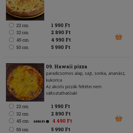
1 990 Ft
22 cm
2 890 Ft
32 cm
4 990 Ft
45 cm
5 990 Ft
50 cm
09. Hawaii pizza
paradicsomos alap
sajt
sonka
ananász
kukorica
Az akciós pizzák feltétei nem
változtathatóak!
1 990 Ft
22 cm
2 890 Ft
32 cm
4 490 Ft
45 cm
4 590 Ft
5 990 Ft
50 cm