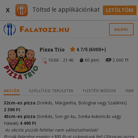
Töltsd le applikációnkat
X
LETÖLTÖM
BELÉPÉS
Pizza Trio
4.7/5 (6000+)
10:00 - 21:40
60 perc
2 000 Ft
AKCIÓK
SZÁLLÍTÁSI TERÜLETEK
FIZETÉSI MÓDOK
ISMER
32cm-es pizza
(Sonkás, Margaréta, Bolognai vagy Szalámis)
2
3
90 Ft
45cm-es pizza
(Sonkás, Son-go-ku, Sonka-kukoricás vagy
Hawaii)
4
490
Ft
Az akciós pizzák feltétei nem változtathatóak!
Pizzák felezése esetén +300 Ft-ot számolunk fel! (20cm-es pizza