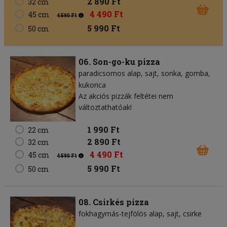
2 890 Ft
32 cm
4 490 Ft
45 cm
4 590 Ft
5 990 Ft
50 cm
06. Son-go-ku pizza
paradicsomos alap
sajt
sonka
gomba
kukorica
Az akciós pizzák feltétei nem
változtathatóak!
1 990 Ft
22 cm
2 890 Ft
32 cm
4 490 Ft
45 cm
4 590 Ft
5 990 Ft
50 cm
08. Csirkés pizza
fokhagymás-tejfölös alap
sajt
csirke