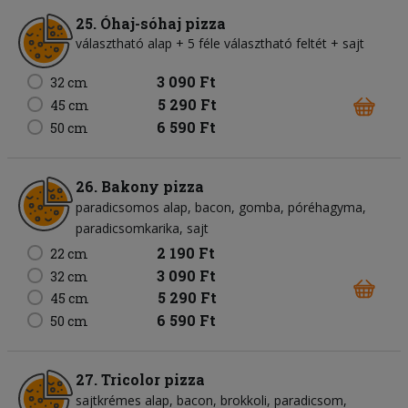
25. Óhaj-sóhaj pizza
választható alap + 5 féle választható feltét + sajt
3 090 Ft
32 cm
5 290 Ft
45 cm
6 590 Ft
50 cm
26. Bakony pizza
paradicsomos alap
bacon
gomba
póréhagyma
paradicsomkarika
sajt
2 190 Ft
22 cm
3 090 Ft
32 cm
5 290 Ft
45 cm
6 590 Ft
50 cm
27. Tricolor pizza
sajtkrémes alap
bacon
brokkoli
paradicsom