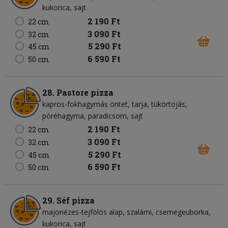
kukorica
sajt
2 190 Ft
22 cm
3 090 Ft
32 cm
5 290 Ft
45 cm
6 590 Ft
50 cm
28. Pastore pizza
kapros-fokhagymás öntet
tarja
tükörtojás
póréhagyma
paradicsom
sajt
2 190 Ft
22 cm
3 090 Ft
32 cm
5 290 Ft
45 cm
6 590 Ft
50 cm
29. Séf pizza
majonézes-tejfölös alap
szalámi
csemegeuborka
kukorica
sajt