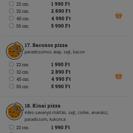
1 990 Ft
22 cm
2 890 Ft
32 cm
4 990 Ft
45 cm
5 990 Ft
50 cm
17. Baconos pizza
paradicsomos alap
sajt
bacon
1 990 Ft
22 cm
2 890 Ft
32 cm
4 990 Ft
45 cm
5 990 Ft
50 cm
18. Kínai pizza
édes-savanyú mártás
sajt
csirke
ananász
paradicsom
kukorica
1 990 Ft
22 cm