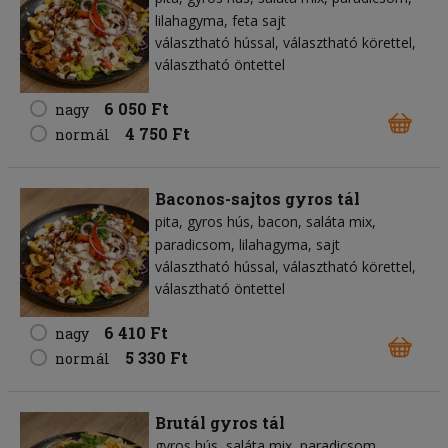
lilahagyma
feta sajt
választható hússal, választható körettel,
választható öntettel
6 050 Ft
nagy
4 750 Ft
normál
Baconos-sajtos gyros tál
pita
gyros hús
bacon
saláta mix
paradicsom
lilahagyma
sajt
választható hússal, választható körettel,
választható öntettel
6 410 Ft
nagy
5 330 Ft
normál
Brutál gyros tál
gyros hús
saláta mix
paradicsom