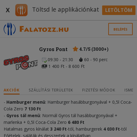
Töltsd le applikációnkat
X
LETÖLTÖM
BELÉPÉS
Gyros Pont
4.7/5 (3000+)
09:30 - 21:30
60 - 90 perc
1 400 Ft - 8 600 Ft
AKCIÓK
SZÁLLÍTÁSI TERÜLETEK
FIZETÉSI MÓDOK
ISMER
-
Hamburger menü
: Hamburger hasábburgonyával + 0,5l Coca-
Cola Zero
7 13
0 Ft
-
Gyros tál menü
: Normál Gyros tál hasábburgonyával +
marlenka + 0,5l Coca-Cola Zero
6 48
0 Ft
Hatalmas gyros kínálat
3 240
Ft
-tól, hamburgerek
4 03
0
Ft
-tól
Főételek, saláták és desszertek a kínálatban