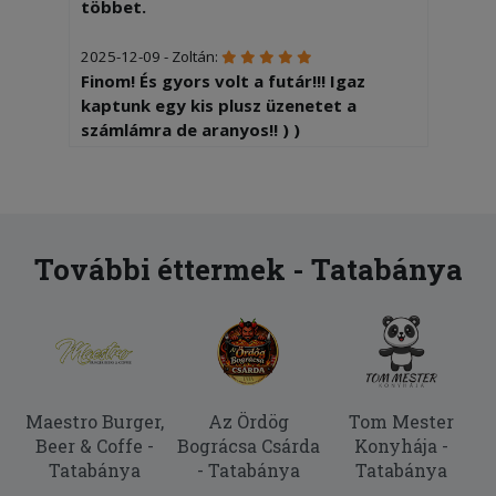
többet.
2025-12-09 - Zoltán:
Finom! És gyors volt a futár!!! Igaz
kaptunk egy kis plusz üzenetet a
számlámra de aranyos!! ) )
2025-10-25 - zoltán:
Egy sonkás pizzát rendeltem 1.5 óràt
vártam rà , gondoltam így viztos
nagyon finom lesz! Ehetetlen volt ! A
További éttermek - Tatabánya
pizza jéghideg voll! Kb 3 mm vastag
kőkemény lizt ízű tésztával,10 szem
kukorica és kb 1 szelet gépsonka
rászórva.. a sajt tört ahogy szedtem
szèt , a leírásban mozzarellàt is írtak na
bve az sem volt! Csináltam képeket is
Maestro Burger,
Az Ördög
Tom Mester
ha szeretnetek elküldöm! 4800
Beer & Coffe -
Bográcsa Csárda
Konyhája -
forintért nem ezt várja az ember!
Tatabánya
- Tatabánya
Tatabánya
Ehetetlen soha többet nem rendelek
innen!