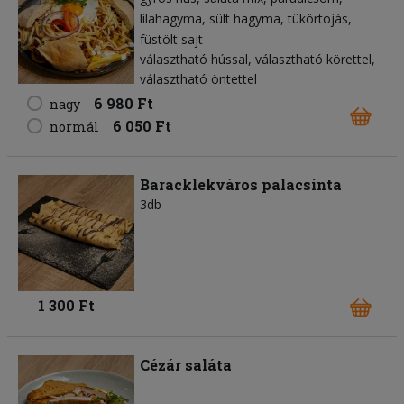
lilahagyma
sült hagyma
tükörtojás
füstölt sajt
választható hússal, választható körettel,
választható öntettel
6 980 Ft
nagy
6 050 Ft
normál
Baracklekváros palacsinta
3db
1 300 Ft
Cézár saláta