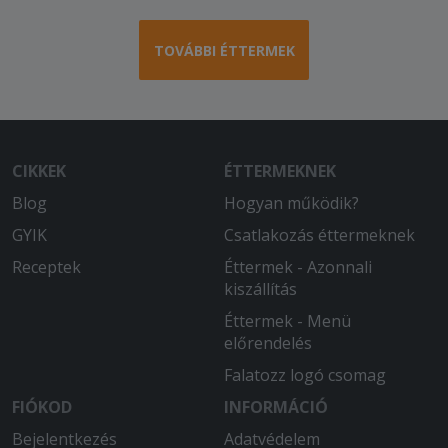
TOVÁBBI ÉTTERMEK
CIKKEK
ÉTTERMEKNEK
Blog
Hogyan működik?
GYIK
Csatlakozás éttermeknek
Receptek
Éttermek - Azonnali
kiszállítás
Éttermek - Menü
előrendelés
Falatozz logó csomag
FIÓKOD
INFORMÁCIÓ
Bejelentkezés
Adatvédelem