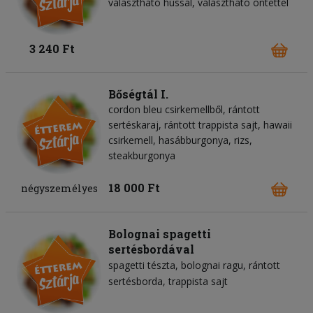
választható hússal, választható öntettel
3 240 Ft
Bőségtál I.
cordon bleu csirkemellből, rántott
sertéskaraj, rántott trappista sajt, hawaii
csirkemell, hasábburgonya, rizs,
steakburgonya
18 000 Ft
négyszemélyes
Bolognai spagetti
sertésbordával
spagetti tészta
bolognai ragu
rántott
sertésborda
trappista sajt