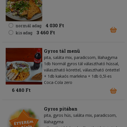
4 030 Ft
normál adag
3 460 Ft
kis adag
Gyros tál menü
pita
saláta mix
paradicsom
lilahagyma
1db Normál gyros tál választható hússal,
választható körettel, választható öntettel
+ 1db kakaós marlekna + 1db 0,5l-es
Coca-Cola zero
6 480 Ft
Gyros pitában
pita
gyros hús
saláta mix
paradicsom
lilahagyma