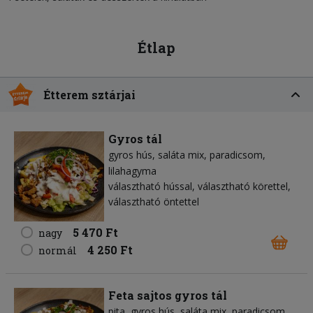
Étlap
Étterem sztárjai
Gyros tál
gyros hús
saláta mix
paradicsom
lilahagyma
választható hússal, választható körettel,
választható öntettel
5 470 Ft
nagy
4 250 Ft
normál
Feta sajtos gyros tál
pita
gyros hús
saláta mix
paradicsom