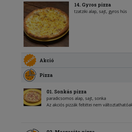
14. Gyros pizza
tzatziki alap
sajt
gyros hús
Akció
Pizza
01. Sonkás pizza
paradicsomos alap
sajt
sonka
Az akciós pizzák feltétei nem változtathatóak
02. Margaréta pizza