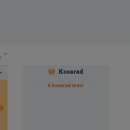
a
Kosarad
A kosarad üres!