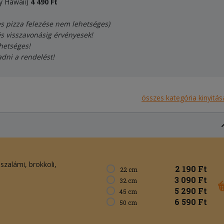
y Hawaii)
4
490
Ft
es pizza felezése nem lehetséges)
és visszavonásig érvényesek!
hetséges!
adni a rendelést!
összes kategória kinyitás
szalámi
brokkoli
2 190 Ft
22 cm
3 090 Ft
32 cm
5 290 Ft
45 cm
6 590 Ft
50 cm