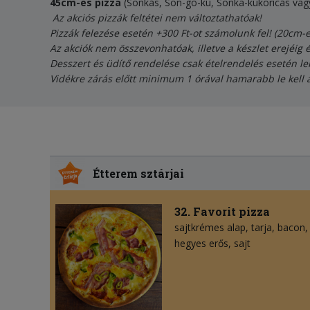
45cm-es pizza
(Sonkás, Son-go-ku, Sonka-kukoricás vag
Az akciós pizzák feltétei nem változtathatóak!
Pizzák felezése esetén +300 Ft-ot számolunk fel! (20cm-
Az akciók nem összevonhatóak, illetve a készlet erejéig 
Desszert és üdítő rendelése csak ételrendelés esetén le
Vidékre zárás előtt minimum 1 órával hamarabb le kell 
Étterem sztárjai
32. Favorit pizza
sajtkrémes alap
tarja
bacon
hegyes erős
sajt