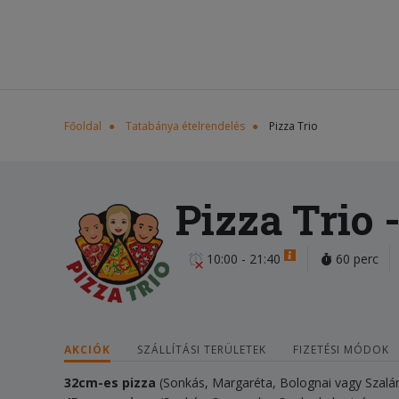
Főoldal
Tatabánya ételrendelés
Pizza Trio
Pizza Trio
-
10:00 - 21:40
60 perc
AKCIÓK
SZÁLLÍTÁSI TERÜLETEK
FIZETÉSI MÓDOK
32cm-es pizza
(Sonkás, Margaréta, Bolognai vagy Szal