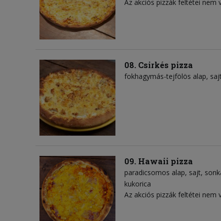
Az akciós pizzák feltétei nem 
08. Csirkés pizza
fokhagymás-tejfölös alap
saj
09. Hawaii pizza
paradicsomos alap
sajt
sonk
kukorica
Az akciós pizzák feltétei nem 