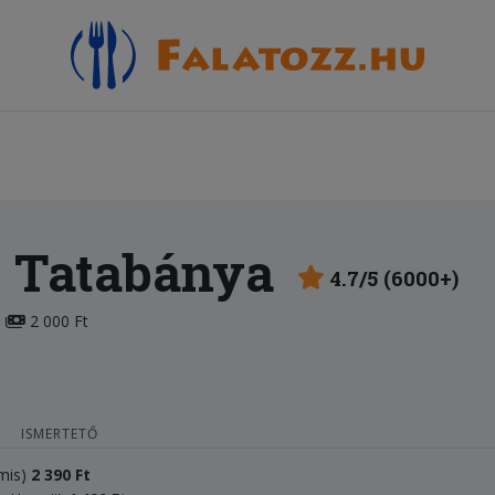
 Tatabánya
4.7/5 (6000+)
2 000 Ft
ISMERTETŐ
ámis)
2
3
90 Ft