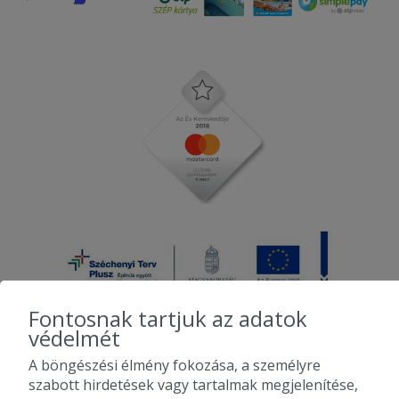
Fontosnak tartjuk az adatok
védelmét
A böngészési élmény fokozása, a személyre
2010-2026 Copyright - Falatozz.hu - Diston-line Kft.
szabott hirdetések vagy tartalmak megjelenítése,