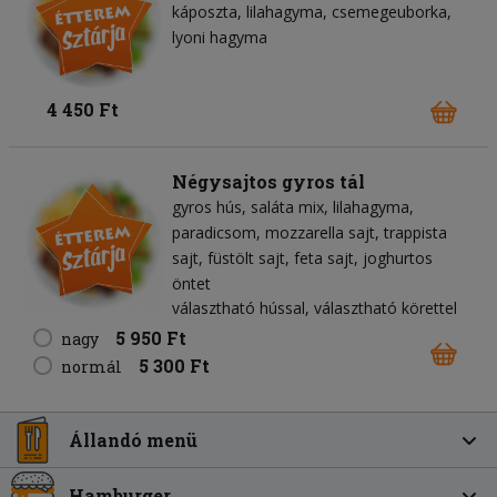
káposzta
lilahagyma
csemegeuborka
lyoni hagyma
4 450 Ft
Négysajtos gyros tál
gyros hús
saláta mix
lilahagyma
paradicsom
mozzarella sajt
trappista
sajt
füstölt sajt
feta sajt
joghurtos
öntet
választható hússal, választható körettel
5 950 Ft
nagy
5 300 Ft
normál
Állandó menü
Hamburger