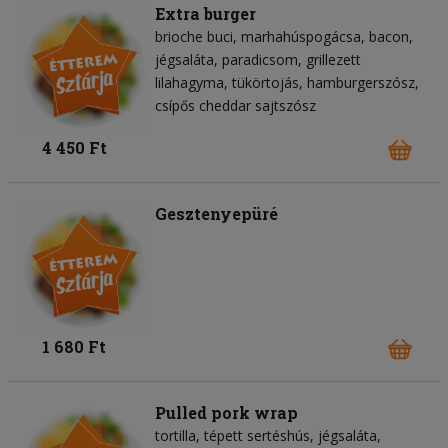
Extra burger
brioche buci
marhahúspogácsa
bacon
jégsaláta
paradicsom
grillezett
lilahagyma
tükörtojás
hamburgerszósz
csípős cheddar sajtszósz
4 450 Ft
Gesztenyepüré
1 680 Ft
Pulled pork wrap
tortilla
tépett sertéshús
jégsaláta