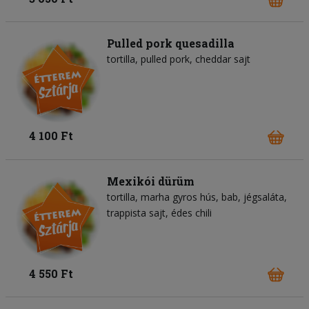
Pulled pork quesadilla
tortilla
pulled pork
cheddar sajt
4 100 Ft
Mexikói dürüm
tortilla
marha gyros hús
bab
jégsaláta
trappista sajt
édes chili
4 550 Ft