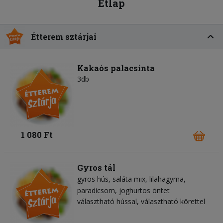
Étlap
Étterem sztárjai
Kakaós palacsinta
3db
1 080 Ft
Gyros tál
gyros hús
saláta mix
lilahagyma
paradicsom
joghurtos öntet
választható hússal, választható körettel