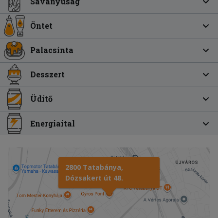
Savanyúság
Öntet
Palacsinta
Desszert
Üdítő
Energiaital
2800 Tatabánya,
Dózsakert út 48.