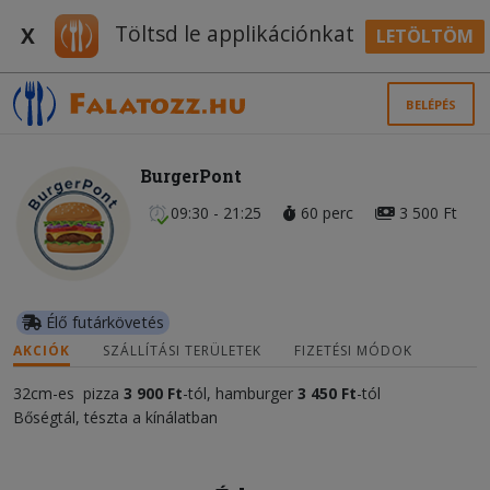
Töltsd le applikációnkat
X
LETÖLTÖM
BELÉPÉS
BurgerPont
09:30 - 21:25
60 perc
3 500 Ft
Élő futárkövetés
AKCIÓK
SZÁLLÍTÁSI TERÜLETEK
FIZETÉSI MÓDOK
32cm-es pizza
3 900 Ft
-tól, hamburger
3 450 Ft
-tól
Bőségtál, tészta a kínálatban