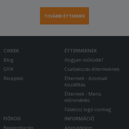
TOVÁBBI ÉTTERMEK
CIKKEK
ÉTTERMEKNEK
Blog
Hogyan működik?
GYIK
Csatlakozás éttermeknek
Receptek
Éttermek - Azonnali
kiszállítás
Éttermek - Menü
előrendelés
Falatozz logó csomag
FIÓKOD
INFORMÁCIÓ
Bejelentkezés
Adatvédelem