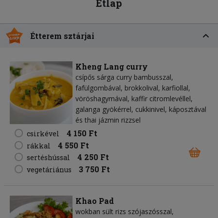
Étlap
Étterem sztárjai
Kheng Lang curry
csípős sárga curry bambusszal,
fafülgombával, brokkolival, karfiollal,
vöröshagymával, kaffir citromlevéllel,
galanga gyökérrel, cukkinivel, káposztával
és thai jázmin rizzsel
4 150 Ft
csirkével
4 550 Ft
rákkal
4 250 Ft
sertéshússal
3 750 Ft
vegetáriánus
Khao Pad
wokban sült rizs szójaszósszal,