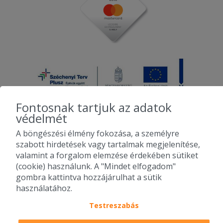
Fontosnak tartjuk az adatok
védelmét
A böngészési élmény fokozása, a személyre
2010-2026 Copyright - Falatozz.hu - Diston-line Kft.
szabott hirdetések vagy tartalmak megjelenítése,
valamint a forgalom elemzése érdekében sütiket
Pizza, gyros, hamburger, menük kedvező áron, egy helyen az összes
(cookie) használunk. A "Mindet elfogadom"
étterem ajánlata.
gombra kattintva hozzájárulhat a sütik
használatához.
Testreszabás