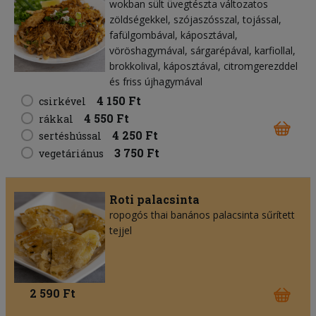
wokban sült üvegtészta változatos
zöldségekkel, szójaszósszal, tojással,
fafülgombával, káposztával,
vöröshagymával, sárgarépával, karfiollal,
brokkolival, káposztával, citromgerezddel
és friss újhagymával
4 150 Ft
csirkével
4 550 Ft
rákkal
4 250 Ft
sertéshússal
3 750 Ft
vegetáriánus
Roti palacsinta
ropogós thai banános palacsinta sűrített
tejjel
2 590 Ft