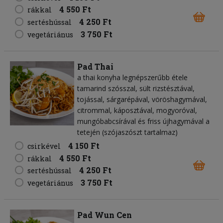
4 550 Ft
rákkal
4 250 Ft
sertéshússal
3 750 Ft
vegetáriánus
Pad Thai
a thai konyha legnépszerűbb étele
tamarind szósszal, sült rizstésztával,
tojással, sárgarépával, vöröshagymával,
citrommal, káposztával, mogyoróval,
mungóbabcsírával és friss újhagymával a
tetején (szójaszószt tartalmaz)
4 150 Ft
csirkével
4 550 Ft
rákkal
4 250 Ft
sertéshússal
3 750 Ft
vegetáriánus
Pad Wun Cen