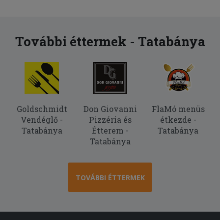
További éttermek - Tatabánya
Goldschmidt
Don Giovanni
FlaMó menüs
Vendéglő -
Pizzéria és
étkezde -
Tatabánya
Étterem -
Tatabánya
Tatabánya
TOVÁBBI ÉTTERMEK