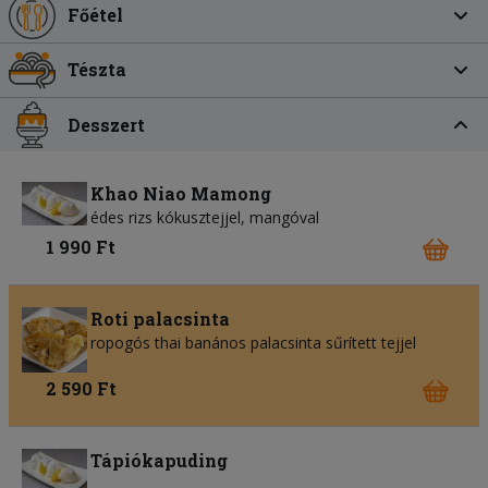
Főétel
Tészta
Desszert
Khao Niao Mamong
édes rizs kókusztejjel, mangóval
1 990 Ft
Roti palacsinta
ropogós thai banános palacsinta sűrített tejjel
2 590 Ft
Tápiókapuding