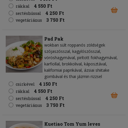
4 550 Ft
rákkal
4 250 Ft
sertéshússal
3 750 Ft
vegetáriánus
Pad Pak
wokban sült roppanós zöldségek
szójaszósszal, kagylószósszal,
vöröshagymával, pirított fokhagymával,
karfiollal, brokkolival, káposztával,
kaliforniai paprikával, ázsiai shiitake
gombával és thai jázmin rizzsel
4 150 Ft
csirkével
4 550 Ft
rákkal
4 250 Ft
sertéshússal
3 750 Ft
vegetáriánus
Kuetiao Tom Yum leves