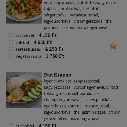
vöröshagymával, pirított fokhagymával,
tojással, brokkolival, karfiollal,
sárgarépával, paradicsommal,
kígyóuborkával, citromgerezddel, thai
jázmin rizzsel és friss újhagymával
4 150 Ft
csirkével
4 550 Ft
rákkal
4 250 Ft
sertéshússal
3 750 Ft
vegetáriánus
Pad Krapao
ínyenc wok étel szójaszósszal,
kagylószósszal, vöröshagymával, pirított
fokhagymával, sült bambusszal,
champion gombával, színes paprikával,
nyers bazsalikommal, tükörtojással,
kígyóuborkával, thai jázmin rizzsel, citrom
gerezddel és friss újhagymával
4 150 Ft
csirkével