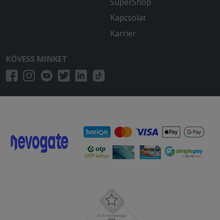
SuperShop
Kapcsolat
Karrier
KÖVESS MINKET