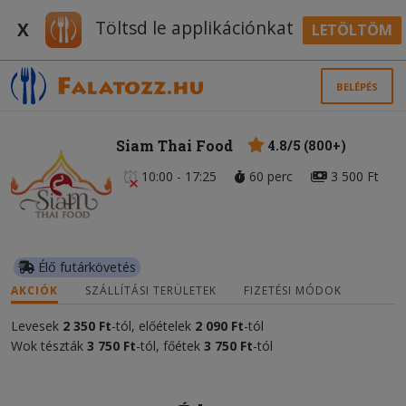
Töltsd le applikációnkat
X
LETÖLTÖM
BELÉPÉS
Siam Thai Food
4.8/5 (800+)
10:00 - 17:25
60 perc
3 500 Ft
Élő futárkövetés
AKCIÓK
SZÁLLÍTÁSI TERÜLETEK
FIZETÉSI MÓDOK
Levesek
2
350 Ft
-tól, előételek
2 090
Ft
-tól
Wok tészták
3
750 Ft
-tól, főétek
3
750 Ft
-tól