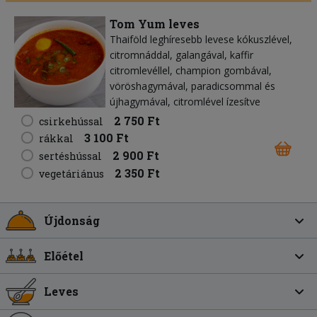
Tom Yum leves
Thaiföld leghíresebb levese kókuszlével,
citromnáddal, galangával, kaffir
citromlevéllel, champion gombával,
vöröshagymával, paradicsommal és
újhagymával, citromlével ízesítve
2 750 Ft
csirkehússal
3 100 Ft
rákkal
2 900 Ft
sertéshússal
2 350 Ft
vegetáriánus
Újdonság
Előétel
Leves