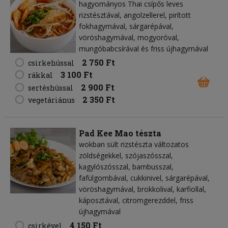
hagyományos Thai csípős leves
rizstésztával, angolzellerel, pirított
fokhagymával, sárgarépával,
vöröshagymával, mogyoróval,
mungóbabcsírával és friss újhagymával
2 750 Ft
csirkehússal
3 100 Ft
rákkal
2 900 Ft
sertéshússal
2 350 Ft
vegetáriánus
Pad Kee Mao tészta
wokban sült rizstészta változatos
zöldségekkel, szójaszósszal,
kagylószósszal, bambusszal,
fafülgombával, cukkinivel, sárgarépával,
vöröshagymával, brokkolival, karfiollal,
káposztával, citromgerezddel, friss
újhagymával
4 150 Ft
csirkével