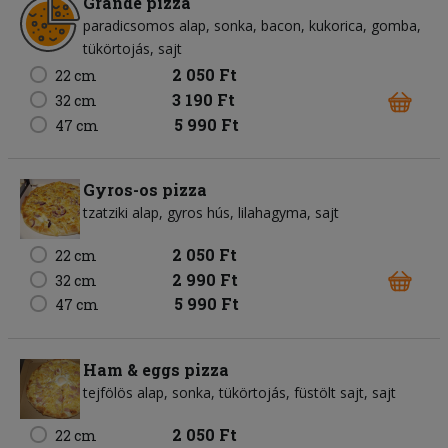
Grande pizza
paradicsomos alap
sonka
bacon
kukorica
gomba
tükörtojás
sajt
2 050 Ft
22 cm
3 190 Ft
32 cm
5 990 Ft
47 cm
Gyros-os pizza
tzatziki alap
gyros hús
lilahagyma
sajt
2 050 Ft
22 cm
2 990 Ft
32 cm
5 990 Ft
47 cm
Ham & eggs pizza
tejfölös alap
sonka
tükörtojás
füstölt sajt
sajt
2 050 Ft
22 cm