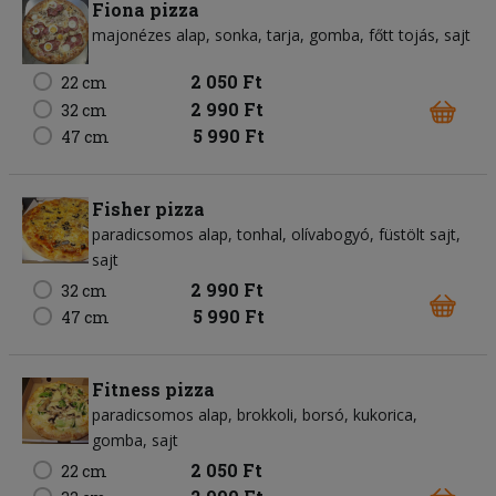
Fiona pizza
majonézes alap
sonka
tarja
gomba
főtt tojás
sajt
2 050 Ft
22 cm
2 990 Ft
32 cm
5 990 Ft
47 cm
Fisher pizza
paradicsomos alap
tonhal
olívabogyó
füstölt sajt
sajt
2 990 Ft
32 cm
5 990 Ft
47 cm
Fitness pizza
paradicsomos alap
brokkoli
borsó
kukorica
gomba
sajt
2 050 Ft
22 cm