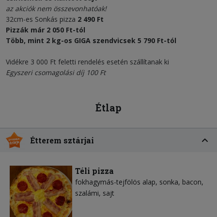
az akciók nem összevonhatóak!
32cm-es Sonkás pizza
2 490 Ft
Pizzák már
2 050 Ft
-tól
Több, mint 2 kg-os
GIGA szendvicsek 5 790 Ft
-tól
Vidékre 3 000 Ft feletti rendelés esetén szállítanak ki
Egyszeri csomagolási díj 100 Ft
Étlap
Étterem sztárjai
Téli pizza
fokhagymás-tejfölös alap
sonka
bacon
szalámi
sajt