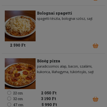
Bolognai spagetti
spagetti tészta
bolognai szósz
sajt
2 590 Ft
Bőség pizza
paradicsomos alap
bacon
szalámi
kukorica
lilahagyma
tükörtojás
sajt
2 050 Ft
22 cm
3 190 Ft
32 cm
5 990 Ft
47 cm