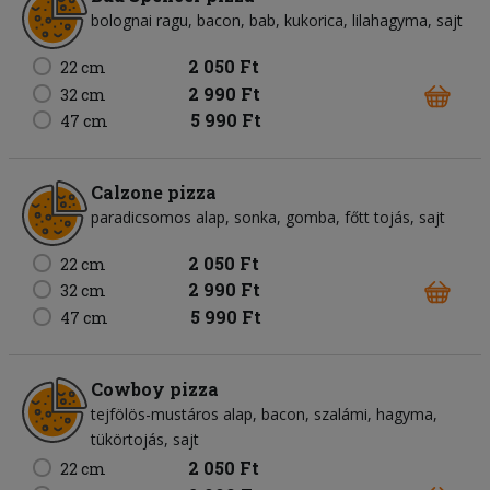
bolognai ragu
bacon
bab
kukorica
lilahagyma
sajt
2 050 Ft
22 cm
2 990 Ft
32 cm
5 990 Ft
47 cm
Calzone pizza
paradicsomos alap
sonka
gomba
főtt tojás
sajt
2 050 Ft
22 cm
2 990 Ft
32 cm
5 990 Ft
47 cm
Cowboy pizza
tejfölös-mustáros alap
bacon
szalámi
hagyma
tükörtojás
sajt
2 050 Ft
22 cm