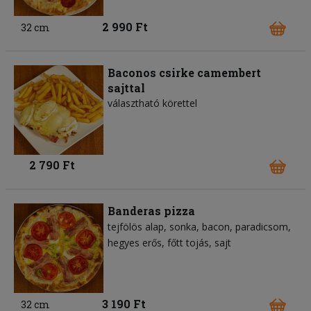
2 990 Ft
32 cm
Baconos csirke camembert
sajttal
választható körettel
2 790 Ft
Banderas pizza
tejfölös alap
sonka
bacon
paradicsom
hegyes erős
főtt tojás
sajt
3 190 Ft
32 cm