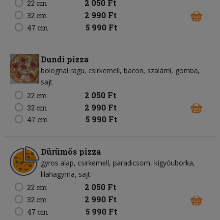
2 050 Ft
22 cm
2 990 Ft
32 cm
5 990 Ft
47 cm
Dundi pizza
bolognai ragu
csirkemell
bacon
szalámi
gomba
sajt
2 050 Ft
22 cm
2 990 Ft
32 cm
5 990 Ft
47 cm
Dürümös pizza
gyros alap
csirkemell
paradicsom
kígyóuborka
lilahagyma
sajt
2 050 Ft
22 cm
2 990 Ft
32 cm
5 990 Ft
47 cm