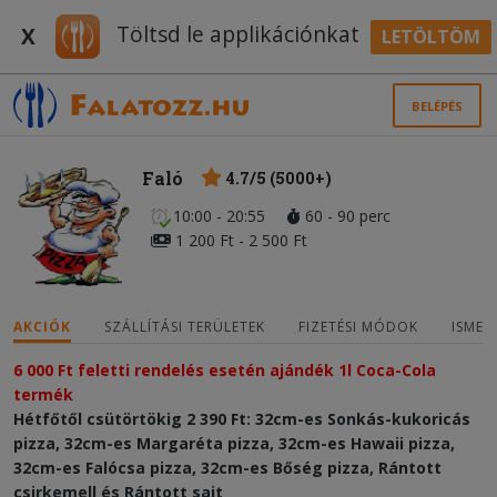
Töltsd le applikációnkat
X
LETÖLTÖM
BELÉPÉS
Faló
4.7/5 (5000+)
10:00 - 20:55
60 - 90 perc
1 200 Ft - 2 500 Ft
AKCIÓK
SZÁLLÍTÁSI TERÜLETEK
FIZETÉSI MÓDOK
ISMER
6 000 Ft feletti rendelés esetén ajándék 1l Coca-Cola 
termék
Hétfőtől csütörtökig 2 390 Ft: 32cm-es Sonkás-kukoricás
pizza, 32cm-es Margaréta pizza, 32cm-es Hawaii pizza,
32cm-es Falócsa pizza, 32cm-es Bőség pizza, Rántott
csirkemell és Rántott sajt