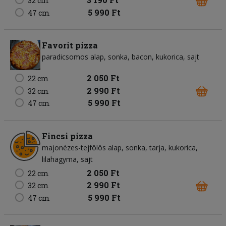
32 cm
5 990 Ft
47 cm
Favorit pizza
paradicsomos alap
sonka
bacon
kukorica
sajt
2 050 Ft
22 cm
2 990 Ft
32 cm
5 990 Ft
47 cm
Fincsi pizza
majonézes-tejfölös alap
sonka
tarja
kukorica
lilahagyma
sajt
2 050 Ft
22 cm
2 990 Ft
32 cm
5 990 Ft
47 cm