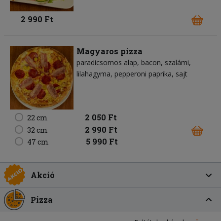
2 990 Ft
Magyaros pizza
paradicsomos alap
bacon
szalámi
lilahagyma
pepperoni paprika
sajt
2 050 Ft
22 cm
2 990 Ft
32 cm
5 990 Ft
47 cm
Akció
Pizza