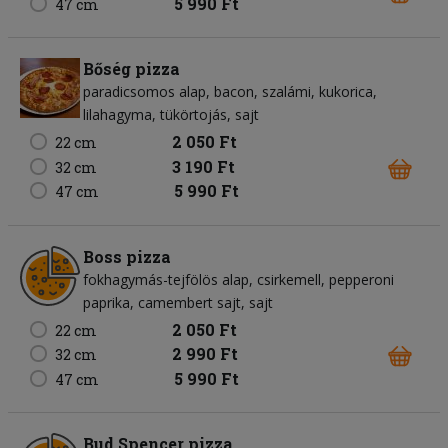
5 990 Ft
47 cm
Bőség pizza
paradicsomos alap
bacon
szalámi
kukorica
lilahagyma
tükörtojás
sajt
2 050 Ft
22 cm
3 190 Ft
32 cm
5 990 Ft
47 cm
Boss pizza
fokhagymás-tejfölös alap
csirkemell
pepperoni
paprika
camembert sajt
sajt
2 050 Ft
22 cm
2 990 Ft
32 cm
5 990 Ft
47 cm
Bud Spencer pizza