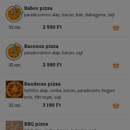
Babos pizza
paradicsomos alap
bacon
bab
lilahagyma
sajt
2 990 Ft
32 cm
Baconos pizza
paradicsomos alap
bacon
sajt
2 990 Ft
32 cm
Banderas pizza
tejfölös alap
sonka
bacon
paradicsom
hegyes
erős
főtt tojás
sajt
3 190 Ft
32 cm
BBQ pizza