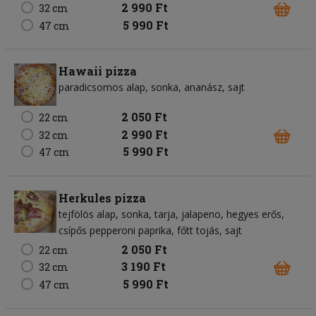
2 990 Ft
32 cm
5 990 Ft
47 cm
Hawaii pizza
paradicsomos alap
sonka
ananász
sajt
2 050 Ft
22 cm
2 990 Ft
32 cm
5 990 Ft
47 cm
Herkules pizza
tejfölös alap
sonka
tarja
jalapeno
hegyes erős
csípős pepperoni paprika
főtt tojás
sajt
2 050 Ft
22 cm
3 190 Ft
32 cm
5 990 Ft
47 cm