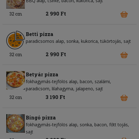
BBQ alap
csirke
bacon
kukorica
sajt
2 990 Ft
32 cm
Betti pizza
paradicsomos alap
sonka
kukorica
tükörtojás
sajt
2 990 Ft
32 cm
Betyár pizza
fokhagymás-tejfölös alap
bacon
szalámi
paradicsom
lilahagyma
jalapeno
sajt
3 190 Ft
32 cm
Bingó pizza
fokhagymás-tejfölös alap
sonka
bacon
főtt tojás
sajt