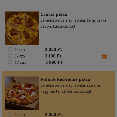
Csacsi pizza
paradicsomos alap
sonka
tarja
csirke
bacon
kukorica
sajt
2 050 Ft
22 cm
3 190 Ft
32 cm
5 990 Ft
47 cm
Falánk kedvence pizza
paradicsomos alap
sonka
szalámi
hagyma
tejföl
chiliszósz
sajt
2 050 Ft
22 cm