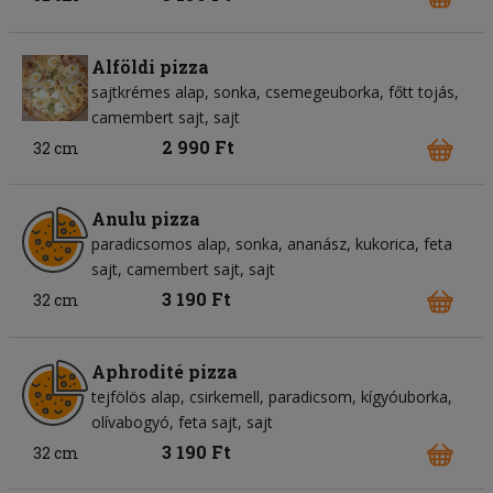
Alföldi pizza
sajtkrémes alap
sonka
csemegeuborka
főtt tojás
camembert sajt
sajt
2 990 Ft
32 cm
Anulu pizza
paradicsomos alap
sonka
ananász
kukorica
feta
sajt
camembert sajt
sajt
3 190 Ft
32 cm
Aphrodité pizza
tejfölös alap
csirkemell
paradicsom
kígyóuborka
olívabogyó
feta sajt
sajt
3 190 Ft
32 cm