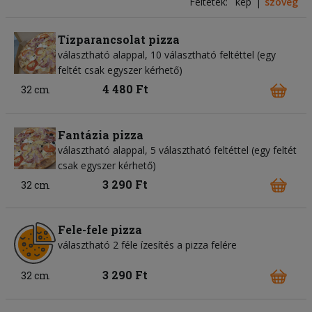
Feltétek:
kép
szöveg
Tízparancsolat pizza
választható alappal, 10 választható feltéttel (egy
feltét csak egyszer kérhető)
4 480 Ft
32 cm
Fantázia pizza
választható alappal, 5 választható feltéttel (egy feltét
csak egyszer kérhető)
3 290 Ft
32 cm
Fele-fele pizza
választható 2 féle ízesítés a pizza felére
3 290 Ft
32 cm