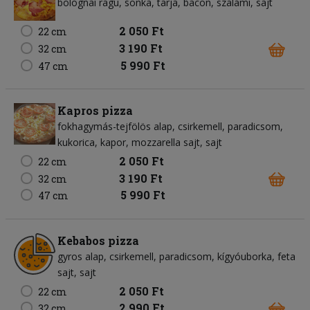
bolognai ragu
sonka
tarja
bacon
szalámi
sajt
2 050 Ft
22 cm
3 190 Ft
32 cm
5 990 Ft
47 cm
Kapros pizza
fokhagymás-tejfölös alap
csirkemell
paradicsom
kukorica
kapor
mozzarella sajt
sajt
2 050 Ft
22 cm
3 190 Ft
32 cm
5 990 Ft
47 cm
Kebabos pizza
gyros alap
csirkemell
paradicsom
kígyóuborka
feta
sajt
sajt
2 050 Ft
22 cm
2 990 Ft
32 cm