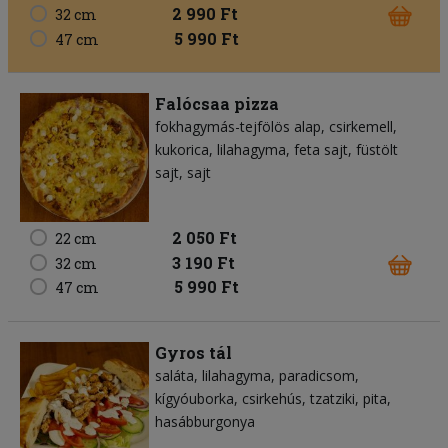
2 990 Ft
32 cm
5 990 Ft
47 cm
Falócsaa pizza
fokhagymás-tejfölös alap
csirkemell
kukorica
lilahagyma
feta sajt
füstölt
sajt
sajt
2 050 Ft
22 cm
3 190 Ft
32 cm
5 990 Ft
47 cm
Gyros tál
saláta
lilahagyma
paradicsom
kígyóuborka
csirkehús
tzatziki
pita
hasábburgonya