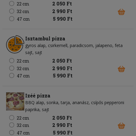
2 050 Ft
22 cm
2 990 Ft
32 cm
5 990 Ft
47 cm
Isztambul pizza
gyros alap
csirkemell
paradicsom
jalapeno
feta
sajt
sajt
2 050 Ft
22 cm
2 990 Ft
32 cm
5 990 Ft
47 cm
Izéé pizza
BBQ alap
sonka
tarja
ananász
csípős pepperoni
paprika
sajt
2 050 Ft
22 cm
2 990 Ft
32 cm
5 990 Ft
47 cm