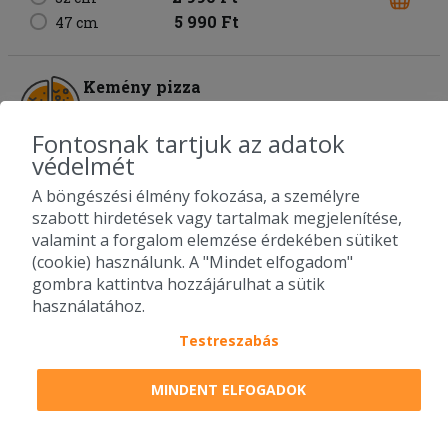
5 990 Ft
47 cm
Kemény pizza
mustáros-tejfölös alap
tarja
bacon
hegyes erős
sajt
Fontosnak tartjuk az adatok
védelmét
2 050 Ft
22 cm
2 990 Ft
32 cm
A böngészési élmény fokozása, a személyre
5 990 Ft
47 cm
szabott hirdetések vagy tartalmak megjelenítése,
valamint a forgalom elemzése érdekében sütiket
(cookie) használunk. A "Mindet elfogadom"
King pizza
gombra kattintva hozzájárulhat a sütik
paradicsomos alap
sonka
bacon
gomba
sajt
használatához.
2 050 Ft
Testreszabás
22 cm
2 990 Ft
32 cm
5 990 Ft
47 cm
MINDENT ELFOGADOK