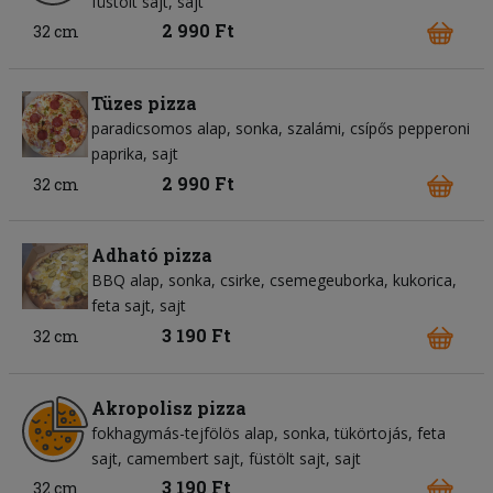
füstölt sajt
sajt
2 990 Ft
32 cm
Tüzes pizza
paradicsomos alap
sonka
szalámi
csípős pepperoni
paprika
sajt
2 990 Ft
32 cm
Adható pizza
BBQ alap
sonka
csirke
csemegeuborka
kukorica
feta sajt
sajt
3 190 Ft
32 cm
Akropolisz pizza
fokhagymás-tejfölös alap
sonka
tükörtojás
feta
sajt
camembert sajt
füstölt sajt
sajt
3 190 Ft
32 cm