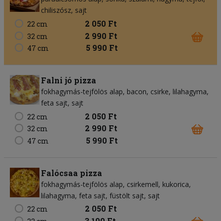
chiliszósz
sajt
2 050 Ft
22 cm
2 990 Ft
32 cm
5 990 Ft
47 cm
Falni jó pizza
fokhagymás-tejfölös alap
bacon
csirke
lilahagyma
feta sajt
sajt
2 050 Ft
22 cm
2 990 Ft
32 cm
5 990 Ft
47 cm
Falócsaa pizza
fokhagymás-tejfölös alap
csirkemell
kukorica
lilahagyma
feta sajt
füstölt sajt
sajt
2 050 Ft
22 cm
3 190 Ft