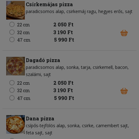
Csirkemájas pizza
paradicsomos alap
csirkemáj ragu
hegyes erős
sajt
2 050 Ft
22 cm
3 190 Ft
32 cm
5 990 Ft
47 cm
Dagadó pizza
paradicsomos alap
sonka
tarja
csirkemell
bacon
szalámi
sajt
2 050 Ft
22 cm
3 190 Ft
32 cm
5 990 Ft
47 cm
Dana pizza
csípős-tejfölös alap
sonka
csirke
camembert sajt
feta sajt
sajt