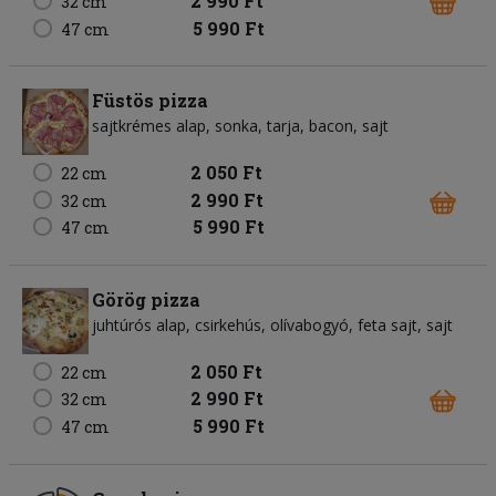
2 990 Ft
32 cm
5 990 Ft
47 cm
Füstös pizza
sajtkrémes alap
sonka
tarja
bacon
sajt
2 050 Ft
22 cm
2 990 Ft
32 cm
5 990 Ft
47 cm
Görög pizza
juhtúrós alap
csirkehús
olívabogyó
feta sajt
sajt
2 050 Ft
22 cm
2 990 Ft
32 cm
5 990 Ft
47 cm