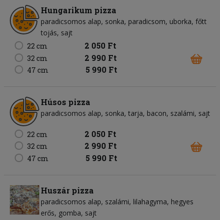
Hungarikum pizza
paradicsomos alap
sonka
paradicsom
uborka
főtt
tojás
sajt
2 050 Ft
22 cm
2 990 Ft
32 cm
5 990 Ft
47 cm
Húsos pizza
paradicsomos alap
sonka
tarja
bacon
szalámi
sajt
2 050 Ft
22 cm
2 990 Ft
32 cm
5 990 Ft
47 cm
Huszár pizza
paradicsomos alap
szalámi
lilahagyma
hegyes
erős
gomba
sajt