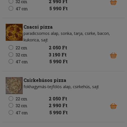
2 990 Ft
32 cm
5 990 Ft
47 cm
Csacsi pizza
paradicsomos alap
sonka
tarja
csirke
bacon
kukorica
sajt
2 050 Ft
22 cm
3 190 Ft
32 cm
5 990 Ft
47 cm
Csirkehúsos pizza
fokhagymás-tejfölös alap
csirkehús
sajt
2 050 Ft
22 cm
2 990 Ft
32 cm
5 990 Ft
47 cm