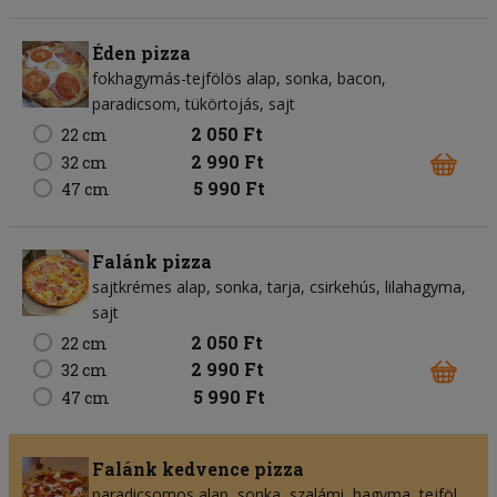
Éden pizza
fokhagymás-tejfölös alap
sonka
bacon
paradicsom
tükörtojás
sajt
2 050 Ft
22 cm
2 990 Ft
32 cm
5 990 Ft
47 cm
Falánk pizza
sajtkrémes alap
sonka
tarja
csirkehús
lilahagyma
sajt
2 050 Ft
22 cm
2 990 Ft
32 cm
5 990 Ft
47 cm
Falánk kedvence pizza
paradicsomos alap
sonka
szalámi
hagyma
tejföl