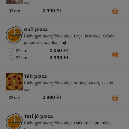
sajt
2 990 Ft
32 cm
Roli pizza
fokhagymás-tejfölös alap
tarja
kukorica
csípős
pepperoni paprika
sajt
2 050 Ft
22 cm
2 990 Ft
32 cm
Téli pizza
fokhagymás-tejfölös alap
sonka
bacon
szalámi
sajt
2 990 Ft
32 cm
Tuti jó pizza
fokhagymás-tejfölös alap
csirkemell
ananász