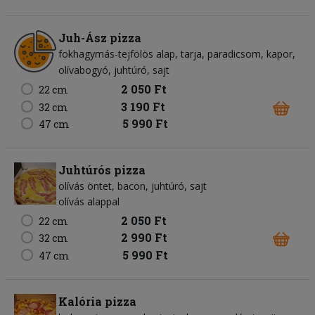
Juh-Ász pizza
fokhagymás-tejfölös alap
tarja
paradicsom
kapor
olívabogyó
juhtúró
sajt
2 050 Ft
22 cm
3 190 Ft
32 cm
5 990 Ft
47 cm
Juhtúrós pizza
olívás öntet
bacon
juhtúró
sajt
olívás alappal
2 050 Ft
22 cm
2 990 Ft
32 cm
5 990 Ft
47 cm
Kalória pizza