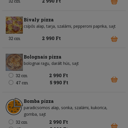
2 990 Ft
32 cm
Bivaly pizza
csípős alap
tarja
szalámi
pepperoni paprika
sajt
2 990 Ft
32 cm
Bolognais pizza
bolognai ragu
darált hús
sajt
2 990 Ft
32 cm
5 990 Ft
47 cm
Bomba pizza
paradicsomos alap
sonka
szalámi
kukorica
gomba
sajt
2 990 Ft
32 cm