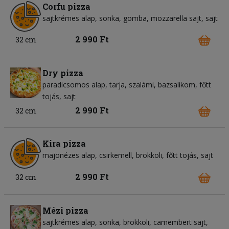
Corfu pizza
sajtkrémes alap
sonka
gomba
mozzarella sajt
sajt
2 990 Ft
32 cm
Dry pizza
paradicsomos alap
tarja
szalámi
bazsalikom
főtt
tojás
sajt
2 990 Ft
32 cm
Kira pizza
majonézes alap
csirkemell
brokkoli
főtt tojás
sajt
2 990 Ft
32 cm
Mézi pizza
sajtkrémes alap
sonka
brokkoli
camembert sajt