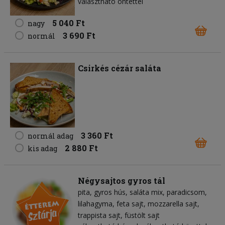
választható öntettel
5 040 Ft
nagy
3 690 Ft
normál
Csirkés cézár saláta
3 360 Ft
normál adag
2 880 Ft
kis adag
Négysajtos gyros tál
pita
gyros hús
saláta mix
paradicsom
lilahagyma
feta sajt
mozzarella sajt
trappista sajt
füstölt sajt