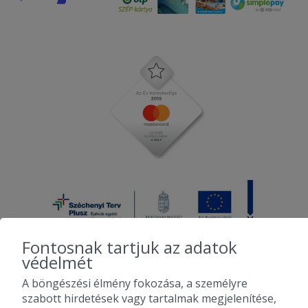
Fontosnak tartjuk az adatok
védelmét
A böngészési élmény fokozása, a személyre
2010-2026 Copyright - Falatozz.hu - Diston-line Kft.
szabott hirdetések vagy tartalmak megjelenítése,