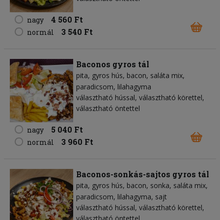
4 560 Ft
nagy
3 540 Ft
normál
Baconos gyros tál
pita
gyros hús
bacon
saláta mix
paradicsom
lilahagyma
választható hússal, választható körettel,
választható öntettel
5 040 Ft
nagy
3 960 Ft
normál
Baconos-sonkás-sajtos gyros tál
pita
gyros hús
bacon
sonka
saláta mix
paradicsom
lilahagyma
sajt
választható hússal, választható körettel,
választható öntettel