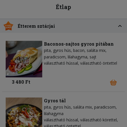
Étlap
Étterem sztárjai
Baconos-sajtos gyros pitában
pita
gyros hús
bacon
saláta mix
paradicsom
lilahagyma
sajt
választható hússal, választható öntettel
3 480 Ft
Gyros tál
pita
gyros hús
saláta mix
paradicsom
lilahagyma
választható hússal, választható körettel,
választható öntettel