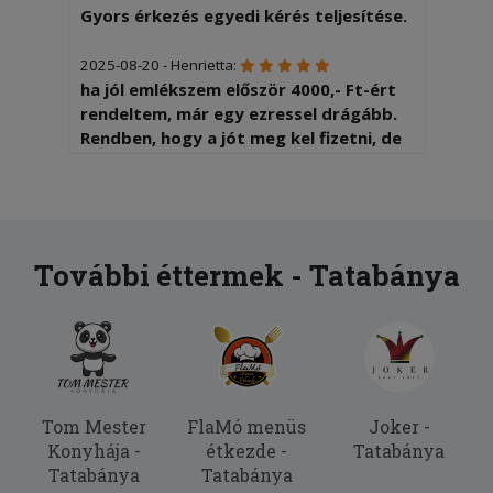
Gyors érkezés egyedi kérés teljesítése.
2025-08-20 - Henrietta:
ha jól emlékszem először 4000,- Ft-ért
rendeltem, már egy ezressel drágább.
Rendben, hogy a jót meg kel fizetni, de
ilyenütemben?
További éttermek - Tatabánya
Tom Mester
FlaMó menüs
Joker -
Konyhája -
étkezde -
Tatabánya
Tatabánya
Tatabánya