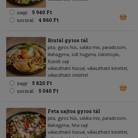
5 940 Ft
nagy
4 860 Ft
normál
Brutál gyros tál
pita
gyros hús
saláta mix
paradicsom
lilahagyma
sült hagyma
tükörtojás
füstölt sajt
választható hússal, választható körettel,
választható öntettel
5 820 Ft
nagy
5 040 Ft
normál
Feta sajtos gyros tál
pita
gyros hús
saláta mix
paradicsom
lilahagyma
feta sajt
választható hússal, választható körettel,