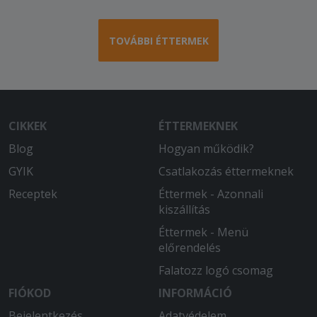
TOVÁBBI ÉTTERMEK
CIKKEK
ÉTTERMEKNEK
Blog
Hogyan működik?
GYIK
Csatlakozás éttermeknek
Receptek
Éttermek - Azonnali
kiszállítás
Éttermek - Menü
előrendelés
Falatozz logó csomag
FIÓKOD
INFORMÁCIÓ
Bejelentkezés
Adatvédelem