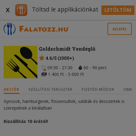
Töltsd le applikációnkat
X
LETÖLTÖM
BELÉPÉS
Goldschmidt Vendéglő
4.6/5 (1000+)
09:30 - 21:30
60 - 90 perc
1 400 Ft - 5 000 Ft
AKCIÓK
SZÁLLÍTÁSI TERÜLETEK
FIZETÉSI MÓDOK
ISMER
Gyrosok, hamburgerek, frissensültek, saláták és desszertek is
szerepelnek a kínálatban
Kiszállítás 10 órától!