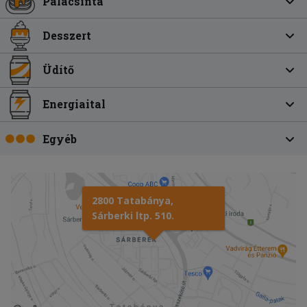
Palacsinta
Desszert
Üdítő
Energiaital
Egyéb
2800 Tatabánya,
Sárberki ltp. 510.