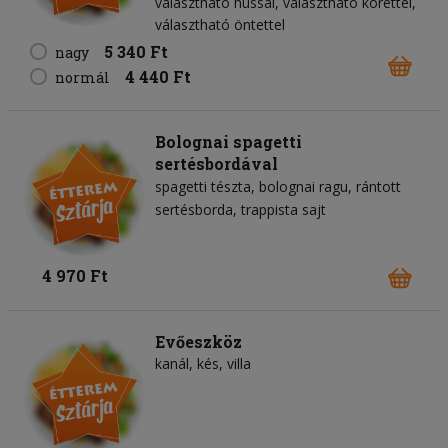
választható hússal, választható körettel,
választható öntettel
5 340 Ft
nagy
4 440 Ft
normál
Bolognai spagetti
sertésbordával
spagetti tészta
bolognai ragu
rántott
sertésborda
trappista sajt
4 970 Ft
Evőeszköz
kanál, kés, villa