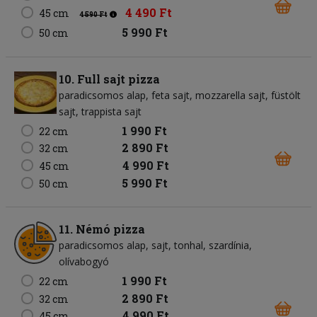
4 490 Ft
45 cm
4 590 Ft
5 990 Ft
50 cm
10. Full sajt pizza
paradicsomos alap
feta sajt
mozzarella sajt
füstölt
sajt
trappista sajt
1 990 Ft
22 cm
2 890 Ft
32 cm
4 990 Ft
45 cm
5 990 Ft
50 cm
11. Némó pizza
paradicsomos alap
sajt
tonhal
szardínia
olívabogyó
1 990 Ft
22 cm
2 890 Ft
32 cm
4 990 Ft
45 cm