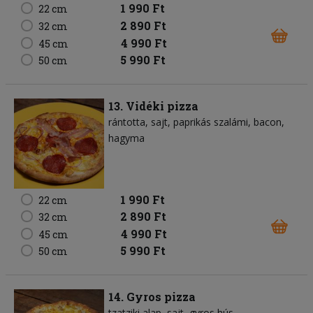
1 990 Ft
22 cm
2 890 Ft
32 cm
4 990 Ft
45 cm
5 990 Ft
50 cm
13. Vidéki pizza
rántotta
sajt
paprikás szalámi
bacon
hagyma
1 990 Ft
22 cm
2 890 Ft
32 cm
4 990 Ft
45 cm
5 990 Ft
50 cm
14. Gyros pizza
tzatziki alap
sajt
gyros hús