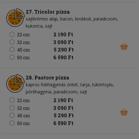
27. Tricolor pizza
sajtkrémes alap
bacon
brokkoli
paradicsom
kukorica
sajt
2 190 Ft
22 cm
3 090 Ft
32 cm
5 290 Ft
45 cm
6 590 Ft
50 cm
28. Pastore pizza
kapros-fokhagymás öntet
tarja
tükörtojás
póréhagyma
paradicsom
sajt
2 190 Ft
22 cm
3 090 Ft
32 cm
5 290 Ft
45 cm
6 590 Ft
50 cm