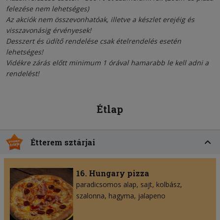
felezése nem lehetséges)
Az akciók nem összevonhatóak, illetve a készlet erejéig és
visszavonásig érvényesek!
Desszert és üdítő rendelése csak ételrendelés esetén
lehetséges!
Vidékre zárás előtt minimum 1 órával hamarabb le kell adni a
rendelést!
Étlap
Étterem sztárjai
16. Hungary pizza
paradicsomos alap
sajt
kolbász
szalonna
hagyma
jalapeno