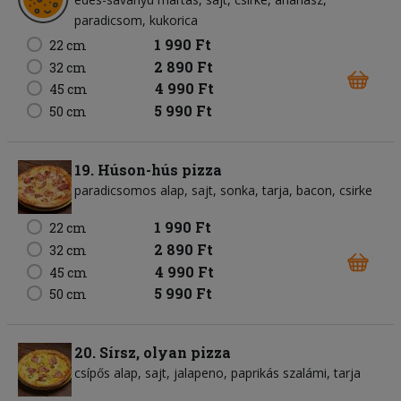
paradicsom
kukorica
1 990 Ft
22 cm
2 890 Ft
32 cm
4 990 Ft
45 cm
5 990 Ft
50 cm
19. Húson-hús pizza
paradicsomos alap
sajt
sonka
tarja
bacon
csirke
1 990 Ft
22 cm
2 890 Ft
32 cm
4 990 Ft
45 cm
5 990 Ft
50 cm
20. Sírsz, olyan pizza
csípős alap
sajt
jalapeno
paprikás szalámi
tarja