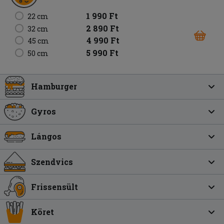
1 990 Ft
22 cm
2 890 Ft
32 cm
4 990 Ft
45 cm
5 990 Ft
50 cm
Hamburger
Gyros
Lángos
Szendvics
Frissensült
Köret