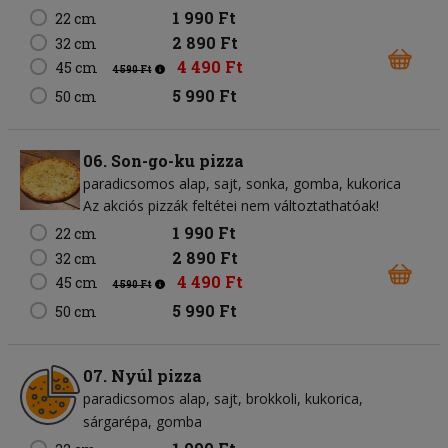
1 990 Ft
22 cm
2 890 Ft
32 cm
4 490 Ft
45 cm
4 590 Ft
5 990 Ft
50 cm
06. Son-go-ku pizza
paradicsomos alap
sajt
sonka
gomba
kukorica
Az akciós pizzák feltétei nem változtathatóak!
1 990 Ft
22 cm
2 890 Ft
32 cm
4 490 Ft
45 cm
4 590 Ft
5 990 Ft
50 cm
07. Nyúl pizza
paradicsomos alap
sajt
brokkoli
kukorica
sárgarépa
gomba