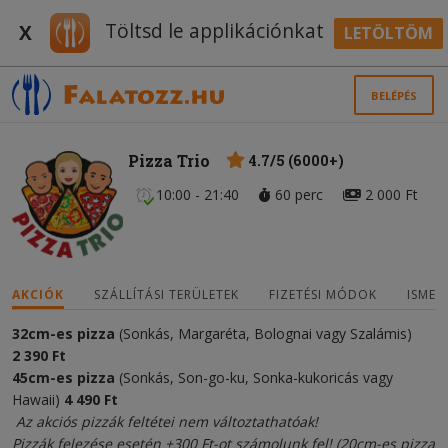
Töltsd le applikációnkat
X
LETÖLTÖM
BELÉPÉS
Pizza Trio
4.7/5 (6000+)
10:00 - 21:40
60 perc
2 000 Ft
AKCIÓK
SZÁLLÍTÁSI TERÜLETEK
FIZETÉSI MÓDOK
ISMER
32cm-es pizza
(Sonkás, Margaréta, Bolognai vagy Szalámis)
2
3
90 Ft
45cm-es pizza
(Sonkás, Son-go-ku, Sonka-kukoricás vagy
Hawaii)
4
490
Ft
Az akciós pizzák feltétei nem változtathatóak!
Pizzák felezése esetén +300 Ft-ot számolunk fel! (20cm-es pizza