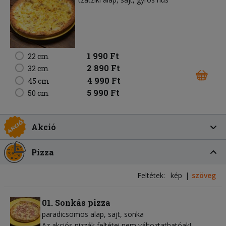
1 990 Ft
22 cm
2 890 Ft
32 cm
4 990 Ft
45 cm
5 990 Ft
50 cm
Akció
Pizza
Feltétek:
kép
szöveg
01. Sonkás pizza
paradicsomos alap
sajt
sonka
Az akciós pizzák feltétei nem változtathatóak!