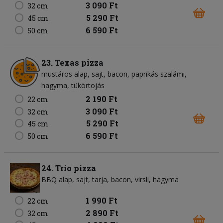
3 090 Ft
32 cm
5 290 Ft
45 cm
6 590 Ft
50 cm
23. Texas pizza
mustáros alap
sajt
bacon
paprikás szalámi
hagyma
tükörtojás
2 190 Ft
22 cm
3 090 Ft
32 cm
5 290 Ft
45 cm
6 590 Ft
50 cm
24. Trio pizza
BBQ alap
sajt
tarja
bacon
virsli
hagyma
1 990 Ft
22 cm
2 890 Ft
32 cm