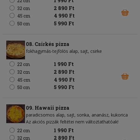
1 990 Ft
22 cm
2 890 Ft
32 cm
4 990 Ft
45 cm
5 990 Ft
50 cm
08. Csirkés pizza
fokhagymás-tejfölös alap
sajt
csirke
1 990 Ft
22 cm
2 890 Ft
32 cm
4 990 Ft
45 cm
5 990 Ft
50 cm
09. Hawaii pizza
paradicsomos alap
sajt
sonka
ananász
kukorica
Az akciós pizzák feltétei nem változtathatóak!
1 990 Ft
22 cm
2 890 Ft
32 cm