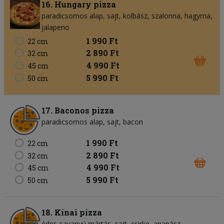
16. Hungary pizza
paradicsomos alap
sajt
kolbász
szalonna
hagyma
jalapeno
1 990 Ft
22 cm
2 890 Ft
32 cm
4 990 Ft
45 cm
5 990 Ft
50 cm
17. Baconos pizza
paradicsomos alap
sajt
bacon
1 990 Ft
22 cm
2 890 Ft
32 cm
4 990 Ft
45 cm
5 990 Ft
50 cm
18. Kínai pizza
édes-savanyú mártás
sajt
csirke
ananász