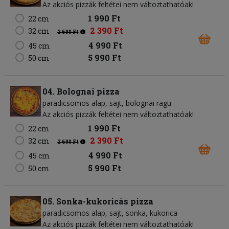
Az akciós pizzák feltétei nem változtathatóak!
1 990 Ft
22 cm
2 390 Ft
32 cm
2 690 Ft
4 990 Ft
45 cm
5 990 Ft
50 cm
04. Bolognai pizza
paradicsomos alap
sajt
bolognai ragu
Az akciós pizzák feltétei nem változtathatóak!
1 990 Ft
22 cm
2 390 Ft
32 cm
2 690 Ft
4 990 Ft
45 cm
5 990 Ft
50 cm
05. Sonka-kukoricás pizza
paradicsomos alap
sajt
sonka
kukorica
Az akciós pizzák feltétei nem változtathatóak!