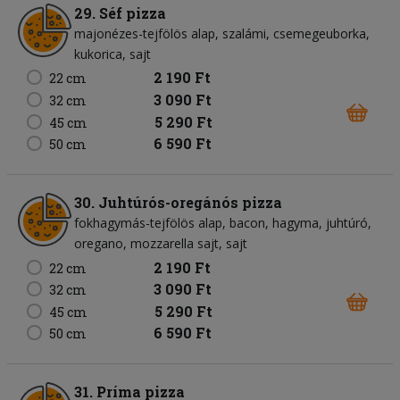
29. Séf pizza
majonézes-tejfölös alap
szalámi
csemegeuborka
kukorica
sajt
2 190 Ft
22 cm
3 090 Ft
32 cm
5 290 Ft
45 cm
6 590 Ft
50 cm
30. Juhtúrós-oregánós pizza
fokhagymás-tejfölös alap
bacon
hagyma
juhtúró
oregano
mozzarella sajt
sajt
2 190 Ft
22 cm
3 090 Ft
32 cm
5 290 Ft
45 cm
6 590 Ft
50 cm
31. Príma pizza