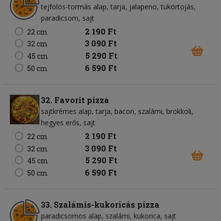
tejfölös-tormás alap
tarja
jalapeno
tükörtojás
paradicsom
sajt
2 190 Ft
22 cm
3 090 Ft
32 cm
5 290 Ft
45 cm
6 590 Ft
50 cm
32. Favorit pizza
sajtkrémes alap
tarja
bacon
szalámi
brokkoli
hegyes erős
sajt
2 190 Ft
22 cm
3 090 Ft
32 cm
5 290 Ft
45 cm
6 590 Ft
50 cm
33. Szalámis-kukoricás pizza
paradicsomos alap
szalámi
kukorica
sajt