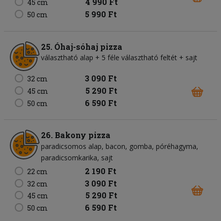
4 990 Ft
45 cm
5 990 Ft
50 cm
25. Óhaj-sóhaj pizza
választható alap + 5 féle választható feltét + sajt
3 090 Ft
32 cm
5 290 Ft
45 cm
6 590 Ft
50 cm
26. Bakony pizza
paradicsomos alap
bacon
gomba
póréhagyma
paradicsomkarika
sajt
2 190 Ft
22 cm
3 090 Ft
32 cm
5 290 Ft
45 cm
6 590 Ft
50 cm