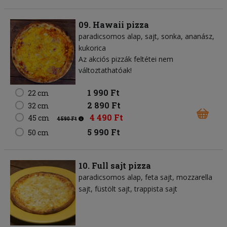
09. Hawaii pizza
paradicsomos alap
sajt
sonka
ananász
kukorica
Az akciós pizzák feltétei nem
változtathatóak!
1 990 Ft
22 cm
2 890 Ft
32 cm
4 490 Ft
45 cm
4 590 Ft
5 990 Ft
50 cm
10. Full sajt pizza
paradicsomos alap
feta sajt
mozzarella
sajt
füstölt sajt
trappista sajt