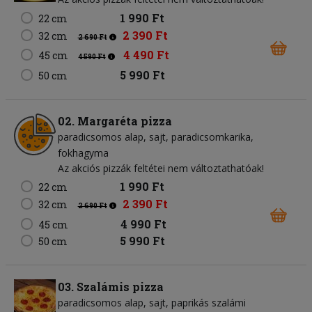
1 990 Ft
22 cm
2 390 Ft
32 cm
2 690 Ft
4 490 Ft
45 cm
4 590 Ft
5 990 Ft
50 cm
02. Margaréta pizza
paradicsomos alap
sajt
paradicsomkarika
fokhagyma
Az akciós pizzák feltétei nem változtathatóak!
1 990 Ft
22 cm
2 390 Ft
32 cm
2 690 Ft
4 990 Ft
45 cm
5 990 Ft
50 cm
03. Szalámis pizza
paradicsomos alap
sajt
paprikás szalámi