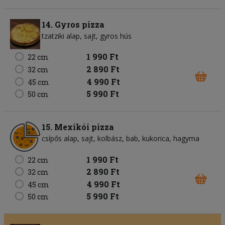
14. Gyros pizza
tzatziki alap
sajt
gyros hús
1 990 Ft
22 cm
2 890 Ft
32 cm
4 990 Ft
45 cm
5 990 Ft
50 cm
15. Mexikói pizza
csípős alap
sajt
kolbász
bab
kukorica
hagyma
1 990 Ft
22 cm
2 890 Ft
32 cm
4 990 Ft
45 cm
5 990 Ft
50 cm