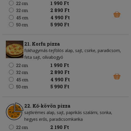
1 990 Ft
22 cm
2 890 Ft
32 cm
4 990 Ft
45 cm
5 990 Ft
50 cm
21. Korfu pizza
fokhagymás-tejfölös alap
sajt
csirke
paradicsom
feta sajt
olívabogyó
1 990 Ft
22 cm
2 890 Ft
32 cm
4 990 Ft
45 cm
5 990 Ft
50 cm
22. Kő-kövön pizza
sajtkrémes alap
sajt
paprikás szalámi
sonka
hegyes erős
paradicsomkarika
2 190 Ft
22 cm