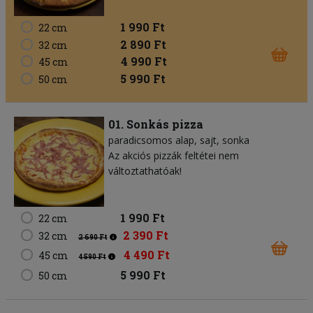
1 990 Ft
22 cm
2 890 Ft
32 cm
4 990 Ft
45 cm
5 990 Ft
50 cm
01. Sonkás pizza
paradicsomos alap
sajt
sonka
Az akciós pizzák feltétei nem
változtathatóak!
1 990 Ft
22 cm
2 390 Ft
32 cm
2 690 Ft
4 490 Ft
45 cm
4 590 Ft
5 990 Ft
50 cm