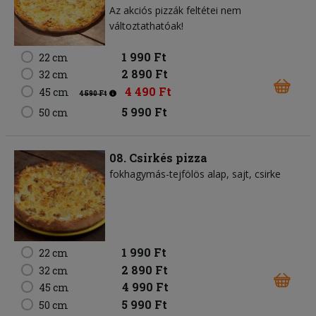
Az akciós pizzák feltétei nem
változtathatóak!
1 990 Ft
22 cm
2 890 Ft
32 cm
4 490 Ft
45 cm
4 590 Ft
5 990 Ft
50 cm
08. Csirkés pizza
fokhagymás-tejfölös alap
sajt
csirke
1 990 Ft
22 cm
2 890 Ft
32 cm
4 990 Ft
45 cm
5 990 Ft
50 cm