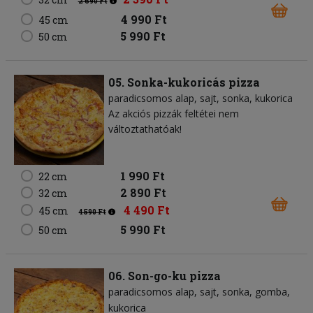
2 690 Ft
4 990 Ft
45 cm
5 990 Ft
50 cm
05. Sonka-kukoricás pizza
paradicsomos alap
sajt
sonka
kukorica
Az akciós pizzák feltétei nem
változtathatóak!
1 990 Ft
22 cm
2 890 Ft
32 cm
4 490 Ft
45 cm
4 590 Ft
5 990 Ft
50 cm
06. Son-go-ku pizza
paradicsomos alap
sajt
sonka
gomba
kukorica