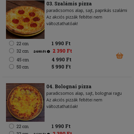
03. Szalámis pizza
paradicsomos alap
sajt
paprikás szalámi
Az akciós pizzák feltétei nem
változtathatóak!
1 990 Ft
22 cm
2 390 Ft
32 cm
2 690 Ft
4 990 Ft
45 cm
5 990 Ft
50 cm
04. Bolognai pizza
paradicsomos alap
sajt
bolognai ragu
Az akciós pizzák feltétei nem
változtathatóak!
1 990 Ft
22 cm
2 390 Ft
32 cm