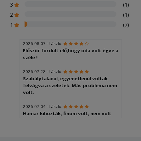
3
(1)
2
(1)
1
(7)
2026-08-07 - László:
Először fordult elő,hogy oda volt égve a
széle !
2026-07-28 - László:
Szabálytalanul, egyenetlenül voltak
felvágva a szeletek. Más probléma nem
volt.
2026-07-04 - László:
Hamar kihozták, finom volt, nem volt
kivetnivaló Elégedett vagyok
2026-06-13 - Zoltánné: