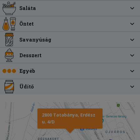
Saláta
Öntet
Savanyúság
Desszert
Egyéb
Üdítő
2800 Tatabánya, Erdész
u. 4/D