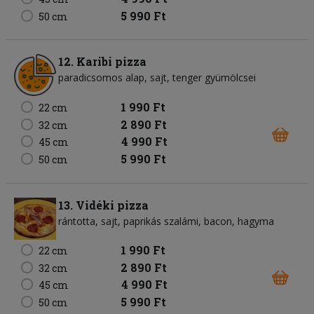
5 990 Ft
50 cm
12. Karibi pizza
paradicsomos alap
sajt
tenger gyümölcsei
1 990 Ft
22 cm
2 890 Ft
32 cm
4 990 Ft
45 cm
5 990 Ft
50 cm
13. Vidéki pizza
rántotta
sajt
paprikás szalámi
bacon
hagyma
1 990 Ft
22 cm
2 890 Ft
32 cm
4 990 Ft
45 cm
5 990 Ft
50 cm