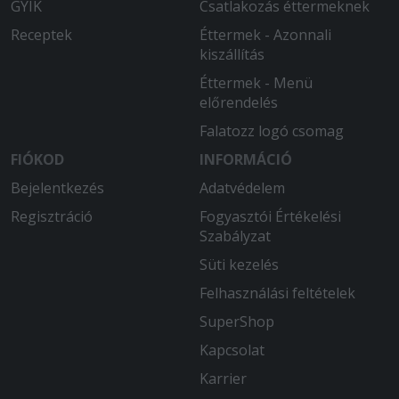
GYIK
Csatlakozás éttermeknek
28 cm körüli változat bevezetése...
Receptek
Éttermek - Azonnali
kiszállítás
2026-04-15 - Vizvári:
Minden rendben volt.
Éttermek - Menü
előrendelés
2026-04-13 - :
Falatozz logó csomag
Kedvesek voltak az étteremben és a
pizza is finom volt
FIÓKOD
INFORMÁCIÓ
Bejelentkezés
Adatvédelem
2026-04-11 - Ildikó:
Regisztráció
Nagyon friss és finom volt az étel.
Fogyasztói Értékelési
Szabályzat
2026-03-14 - László:
Süti kezelés
Életem egyik legjobb pizzája. Puha,
Felhasználási feltételek
vastag tészta, ízletes feltét. Megfelelő
állag. Kicsit a csípős ízt hiányoltam.
SuperShop
Kapcsolat
2026-03-05 - :
A pizza alja nyers, Soha többet innen.
Karrier