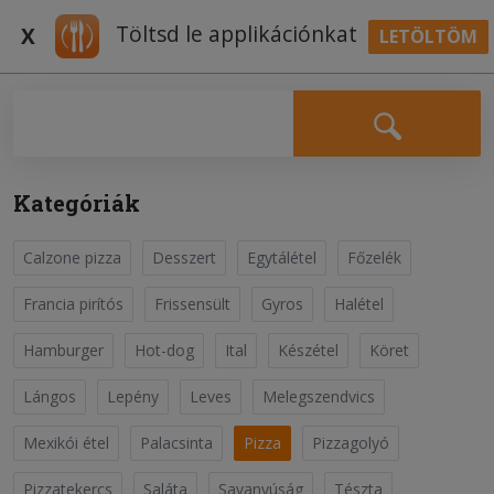
Töltsd le applikációnkat
X
LETÖLTÖM
BELÉPÉS
Falatozz.hu Receptek
Kategóriák
Calzone pizza
Desszert
Egytálétel
Főzelék
Kukoricás pizza
Pizza
Francia pirítós
Frissensült
Gyros
Halétel
Hamburger
Hot-dog
Ital
Készétel
Köret
Először is készítsük el a pizzatésztát. Ehhez futassuk fel
az élesztőt cukros, langyos vízben. Amint felfutott,
Lángos
Lepény
Leves
Melegszendvics
öntsük hozzá a liszthez, majd adjuk hozzá a sót és két
Olvass tovább
evőkanál olívaolajat. Dolgozzuk össze a tésztát, majd
Mexikói étel
Palacsinta
Pizza
Pizzagolyó
tiszta munkafelületen dagasszuk pár...;
Pizzatekercs
Saláta
Savanyúság
Tészta