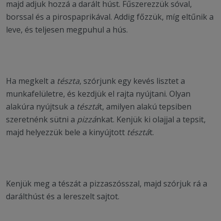
majd adjuk hozzá a darált húst. Fűszerezzük sóval,
borssal és a pirospaprikával. Addig főzzük, míg eltűnik a
leve, és teljesen megpuhul a hús.
Ha megkelt a
tészta
, szórjunk egy kevés lisztet a
munkafelületre, és kezdjük el rajta nyújtani. Olyan
alakúra nyújtsuk a
tésztá
t, amilyen alakú tepsiben
szeretnénk sütni a
pizzá
nkat. Kenjük ki olajjal a tepsit,
majd helyezzük bele a kinyújtott
tésztá
t.
Kenjük meg a tészát a pizzaszósszal, majd szórjuk rá a
darálthúst és a lereszelt sajtot.