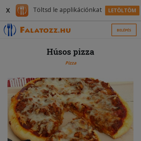
Töltsd le applikációnkat
X
LETÖLTÖM
BELÉPÉS
Húsos pizza
Pizza