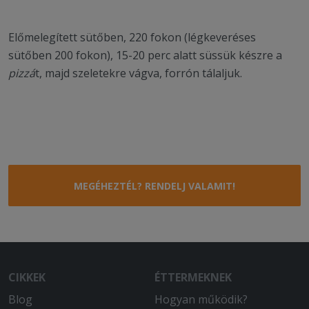
Előmelegített sütőben, 220 fokon (légkeveréses
sütőben 200 fokon), 15-20 perc alatt süssük készre a
pizzá
t, majd szeletekre vágva, forrón tálaljuk.
MEGÉHEZTÉL? RENDELJ VALAMIT!
CIKKEK
ÉTTERMEKNEK
Blog
Hogyan működik?