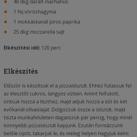
40 dkg darált marhahús
1 fej vöröshagyma
1 mokkáskanál piros paprika
25 dkg mozzarella sajt
Elkészítési idő:
120 perc
Elkészítés
Először is készítsük el a
pizzatésztá
t. Ehhez futassuk fel
az élesztőt cukros, langyos vízben. Amint felfutott,
öntsük hozzá a liszthez, majd adjuk hozzá a sót és két
evőkanál olívaolajat. Dolgozzuk össze a
tésztá
t, majd
tiszta munkafelületen dagasszuk pár percig, hogy minél
könnyebb
pizzatésztá
t kapjunk. Ezután formázzunk
belőle cipót, takarjuk le, és meleg helyen hagyjuk kelni