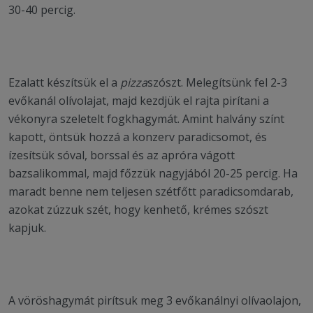
30-40 percig.
Ezalatt készítsük el a
pizza
szószt. Melegítsünk fel 2-3
evőkanál olívolajat, majd kezdjük el rajta pirítani a
vékonyra szeletelt fogkhagymát. Amint halvány színt
kapott, öntsük hozzá a konzerv paradicsomot, és
ízesítsük sóval, borssal és az apróra vágott
bazsalikommal, majd főzzük nagyjából 20-25 percig. Ha
maradt benne nem teljesen szétfőtt paradicsomdarab,
azokat zúzzuk szét, hogy kenhető, krémes szószt
kapjuk.
A vöröshagymát pirítsuk meg 3 evőkanálnyi olívaolajon,