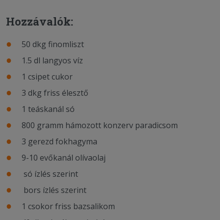
Hozzávalók:
50 dkg finomliszt
1.5 dl langyos víz
1 csipet cukor
3 dkg friss élesztő
1 teáskanál só
800 gramm hámozott konzerv paradicsom
3 gerezd fokhagyma
9-10 evőkanál olívaolaj
só ízlés szerint
bors ízlés szerint
1 csokor friss bazsalikom