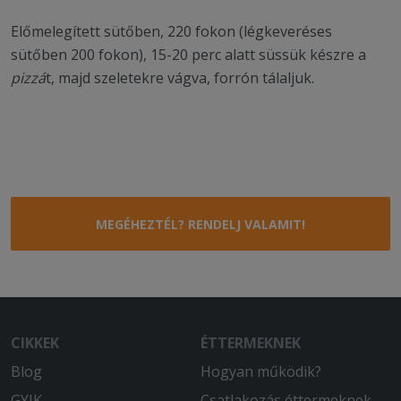
Előmelegített sütőben, 220 fokon (légkeveréses
sütőben 200 fokon), 15-20 perc alatt süssük készre a
pizzá
t, majd szeletekre vágva, forrón tálaljuk.
MEGÉHEZTÉL? RENDELJ VALAMIT!
CIKKEK
ÉTTERMEKNEK
Blog
Hogyan működik?
GYIK
Csatlakozás éttermeknek