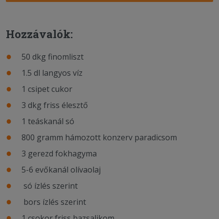
Hozzávalók:
50 dkg finomliszt
1.5 dl langyos víz
1 csipet cukor
3 dkg friss élesztő
1 teáskanál só
800 gramm hámozott konzerv paradicsom
3 gerezd fokhagyma
5-6 evőkanál olívaolaj
só ízlés szerint
bors ízlés szerint
1 csokor friss bazsalikom