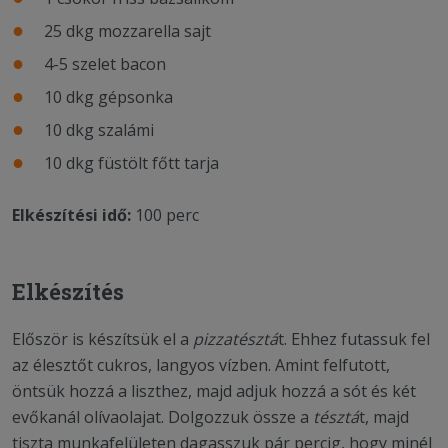
25 dkg mozzarella sajt
4-5 szelet bacon
10 dkg gépsonka
10 dkg szalámi
10 dkg füstölt főtt tarja
Elkészítési idő:
100 perc
Elkészítés
Először is készítsük el a
pizzatésztá
t. Ehhez futassuk fel
az élesztőt cukros, langyos vízben. Amint felfutott,
öntsük hozzá a liszthez, majd adjuk hozzá a sót és két
evőkanál olívaolajat. Dolgozzuk össze a
tésztá
t, majd
tiszta munkafelületen dagasszuk pár percig, hogy minél