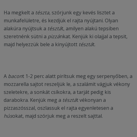
Ha megkelt a
tészta
, szórjunk egy kevés lisztet a
munkafelületre, és kezdjük el rajta nyújtani. Olyan
alakúra nyújtsuk a
tésztá
t, amilyen alakú tepsiben
szeretnénk sütni a
pizzá
nkat. Kenjük ki olajjal a tepsit,
majd helyezzük bele a kinyújtott
tésztá
t.
A
bacon
t 1-2 perc alatt pirítsuk meg egy serpenyőben, a
mozzarella sajtot reszeljük le, a szalámit vágjuk vékony
szeletekre, a sonkát csíkokra, a tarját pedig kis
darabokra. Kenjük meg a
tésztá
t vékonyan a
pizzaszósszal, oszlassuk el rajta egyenletesen a
hús
okat, majd szórjuk meg a reszelt sajttal.