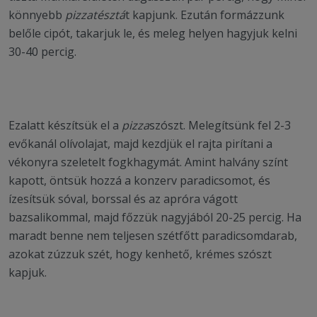
könnyebb
pizzatésztá
t kapjunk. Ezután formázzunk
belőle cipót, takarjuk le, és meleg helyen hagyjuk kelni
30-40 percig.
Ezalatt készítsük el a
pizza
szószt. Melegítsünk fel 2-3
evőkanál olívolajat, majd kezdjük el rajta pirítani a
vékonyra szeletelt fogkhagymát. Amint halvány színt
kapott, öntsük hozzá a konzerv paradicsomot, és
ízesítsük sóval, borssal és az apróra vágott
bazsalikommal, majd főzzük nagyjából 20-25 percig. Ha
maradt benne nem teljesen szétfőtt paradicsomdarab,
azokat zúzzuk szét, hogy kenhető, krémes szószt
kapjuk.