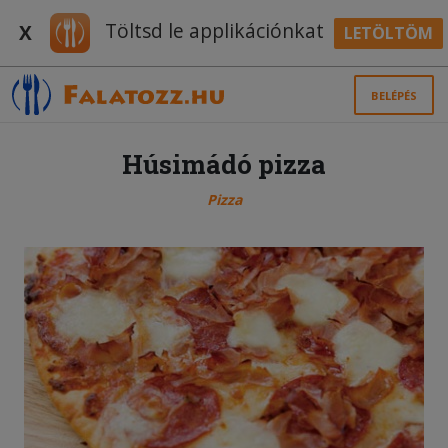
Töltsd le applikációnkat
X
LETÖLTÖM
BELÉPÉS
Húsimádó pizza
Pizza