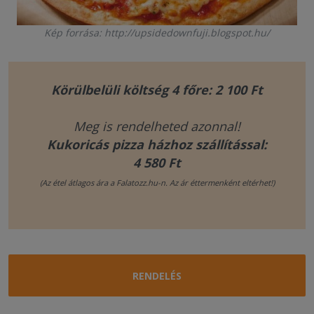
Kép forrása: http://upsidedownfuji.blogspot.hu/
Körülbelüli költség 4 főre: 2 100 Ft
Meg is rendelheted azonnal!
Kukoricás pizza házhoz szállítással:
4 580 Ft
(Az étel átlagos ára a Falatozz.hu-n. Az ár éttermenként eltérhet!)
RENDELÉS