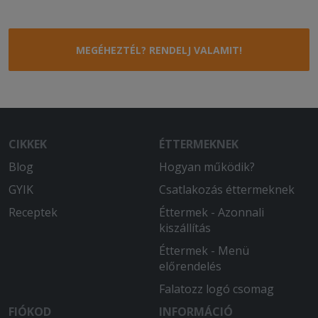
MEGÉHEZTÉL? RENDELJ VALAMIT!
CIKKEK
ÉTTERMEKNEK
Blog
Hogyan működik?
GYIK
Csatlakozás éttermeknek
Receptek
Éttermek - Azonnali
kiszállítás
Éttermek - Menü
előrendelés
Falatozz logó csomag
FIÓKOD
INFORMÁCIÓ