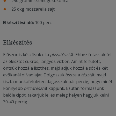
250 gramm csemegekukorica
25 dkg mozzarella sajt
Elkészítési idő:
100 perc
Elkészítés
Először is készítsük el a
pizzatésztá
t. Ehhez futassuk fel
az élesztőt cukros, langyos vízben. Amint felfutott,
öntsük hozzá a liszthez, majd adjuk hozzá a sót és két
evőkanál olívaolajat. Dolgozzuk össze a
tésztá
t, majd
tiszta munkafelületen dagasszuk pár percig, hogy minél
könnyebb
pizzatésztá
t kapjunk. Ezután formázzunk
belőle cipót, takarjuk le, és meleg helyen hagyjuk kelni
30-40 percig.