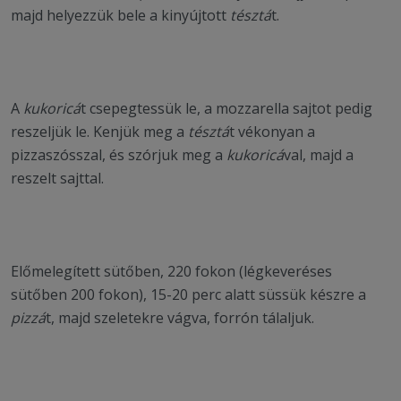
majd helyezzük bele a kinyújtott
tésztá
t.
A
kukoricá
t csepegtessük le, a mozzarella sajtot pedig
reszeljük le. Kenjük meg a
tésztá
t vékonyan a
pizzaszósszal, és szórjuk meg a
kukoricá
val, majd a
reszelt sajttal.
Előmelegített sütőben, 220 fokon (légkeveréses
sütőben 200 fokon), 15-20 perc alatt süssük készre a
pizzá
t, majd szeletekre vágva, forrón tálaljuk.