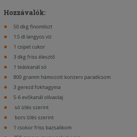
Hozzávalók:
50 dkg finomliszt
1.5 dl langyos víz
1 csipet cukor
3 dkg friss élesztő
1 teáskanál só
800 gramm hámozott konzerv paradicsom
3 gerezd fokhagyma
5-6 evőkanál olívaolaj
só ízlés szerint
bors ízlés szerint
1 csokor friss bazsalikom