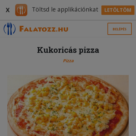
Töltsd le applikációnkat
X
LETÖLTÖM
BELÉPÉS
Kukoricás pizza
Pizza