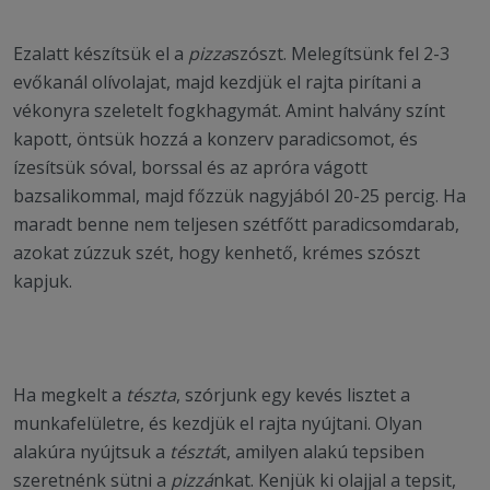
Ezalatt készítsük el a
pizza
szószt. Melegítsünk fel 2-3
evőkanál olívolajat, majd kezdjük el rajta pirítani a
vékonyra szeletelt fogkhagymát. Amint halvány színt
kapott, öntsük hozzá a konzerv paradicsomot, és
ízesítsük sóval, borssal és az apróra vágott
bazsalikommal, majd főzzük nagyjából 20-25 percig. Ha
maradt benne nem teljesen szétfőtt paradicsomdarab,
azokat zúzzuk szét, hogy kenhető, krémes szószt
kapjuk.
Ha megkelt a
tészta
, szórjunk egy kevés lisztet a
munkafelületre, és kezdjük el rajta nyújtani. Olyan
alakúra nyújtsuk a
tésztá
t, amilyen alakú tepsiben
szeretnénk sütni a
pizzá
nkat. Kenjük ki olajjal a tepsit,