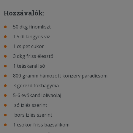
Hozzávalók:
50 dkg finomliszt
1.5 dl langyos víz
1 csipet cukor
3 dkg friss élesztő
1 teáskanál só
800 gramm hámozott konzerv paradicsom
3 gerezd fokhagyma
5-6 evőkanál olívaolaj
só ízlés szerint
bors ízlés szerint
1 csokor friss bazsalikom