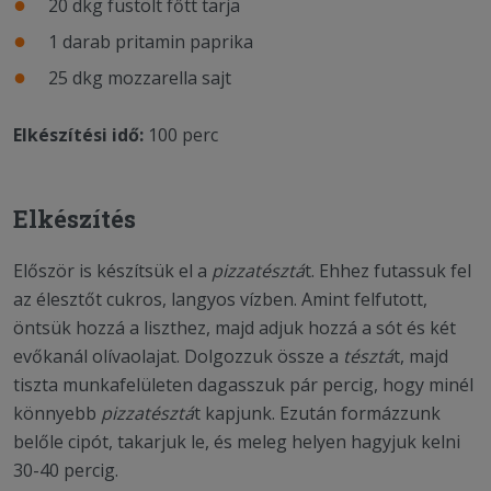
20 dkg füstölt főtt tarja
1 darab pritamin paprika
25 dkg mozzarella sajt
Elkészítési idő:
100 perc
Elkészítés
Először is készítsük el a
pizzatésztá
t. Ehhez futassuk fel
az élesztőt cukros, langyos vízben. Amint felfutott,
öntsük hozzá a liszthez, majd adjuk hozzá a sót és két
evőkanál olívaolajat. Dolgozzuk össze a
tésztá
t, majd
tiszta munkafelületen dagasszuk pár percig, hogy minél
könnyebb
pizzatésztá
t kapjunk. Ezután formázzunk
belőle cipót, takarjuk le, és meleg helyen hagyjuk kelni
30-40 percig.