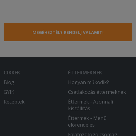
MEGÉHEZTÉL? RENDELJ VALAMIT!
CIKKEK
ÉTTERMEKNEK
Blog
Hogyan működik?
GYIK
Csatlakozás éttermeknek
Receptek
Éttermek - Azonnali
kiszállítás
Éttermek - Menü
előrendelés
Falatozz logó csomag