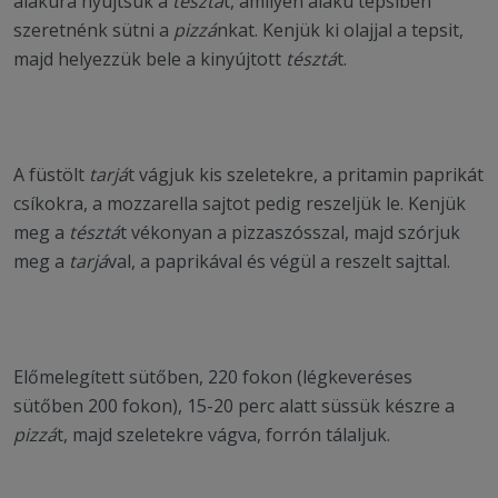
alakúra nyújtsuk a
tésztá
t, amilyen alakú tepsiben
szeretnénk sütni a
pizzá
nkat. Kenjük ki olajjal a tepsit,
majd helyezzük bele a kinyújtott
tésztá
t.
A füstölt
tarjá
t vágjuk kis szeletekre, a pritamin paprikát
csíkokra, a mozzarella sajtot pedig reszeljük le. Kenjük
meg a
tésztá
t vékonyan a pizzaszósszal, majd szórjuk
meg a
tarjá
val, a paprikával és végül a reszelt sajttal.
Előmelegített sütőben, 220 fokon (légkeveréses
sütőben 200 fokon), 15-20 perc alatt süssük készre a
pizzá
t, majd szeletekre vágva, forrón tálaljuk.