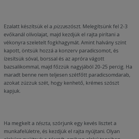
Ezalatt készítsük el a
pizza
szószt. Melegítsünk fel 2-3
evőkanál olívolajat, majd kezdjük el rajta pirítani a
vékonyra szeletelt fogkhagymát. Amint halvány színt
kapott, öntsük hozzá a konzerv paradicsomot, és
ízesítsük sóval, borssal és az apróra vágott
bazsalikommal, majd főzzük nagyjából 20-25 percig. Ha
maradt benne nem teljesen szétfőtt paradicsomdarab,
azokat zúzzuk szét, hogy kenhető, krémes szószt
kapjuk.
Ha megkelt a
tészta
, szórjunk egy kevés lisztet a
munkafelületre, és kezdjük el rajta nyújtani. Olyan