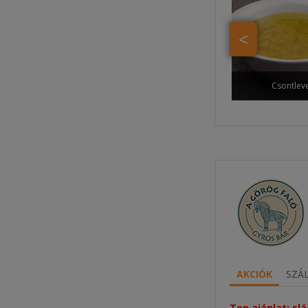
<
Csontlev
AKCIÓK
SZÁL
Top ajánlat: sl