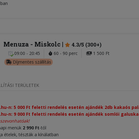
tban
Menuza
- Miskolc
4.3/5 (300+)
09:00 - 20:45
60 - 90 perc
1 500 Ft
Díjmentes szállítás
LÍTÁSI TERÜLETEK
.hu-n: 5 000 Ft feletti rendelés esetén ajándék 2db kakaós pa
.hu-n: 9 000 Ft feletti rendelés esetén ajándék somlói galusk
sszevonhatóak!
 napi menük
2 990 Ft
-tól
a ételek, tészták a kínálatban