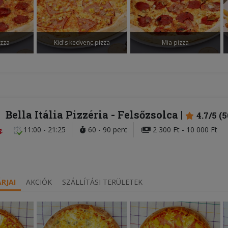
izza
Kid's kedvenc pizza
Mia pizza
Bella Itália Pizzéria
- Felsőzsolca
4.7/5 (
11:00 - 21:25
60 - 90 perc
2 300 Ft - 10 000 Ft
RJAI
AKCIÓK
SZÁLLÍTÁSI TERÜLETEK