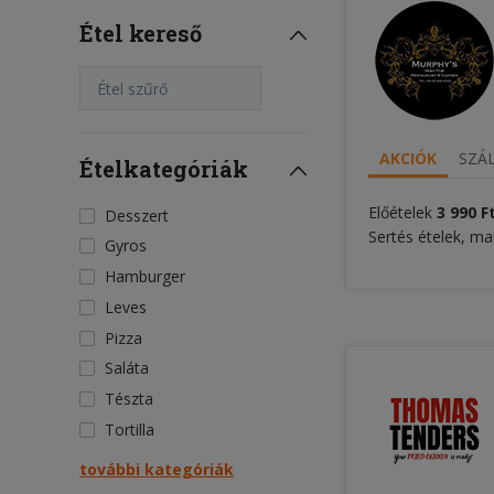
Étel kereső
Étel szűrő
AKCIÓK
SZÁL
Ételkategóriák
Előételek
3
99
0 F
Desszert
Sertés ételek, ma
Gyros
Hamburger
Leves
Pizza
Saláta
Tészta
Tortilla
további kategóriák