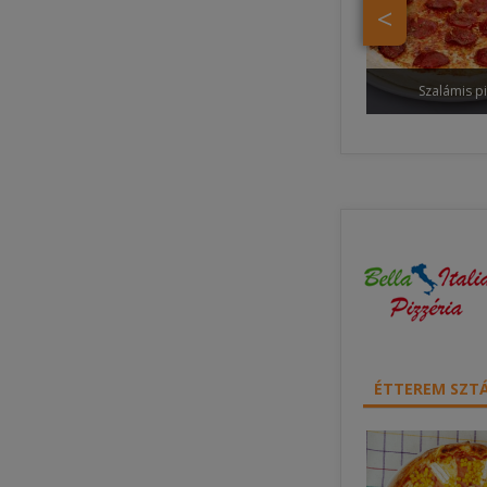
<
Szalámis p
ÉTTEREM SZTÁ