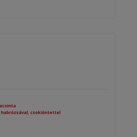
lacsinta
a habrózsával, csokiöntettel