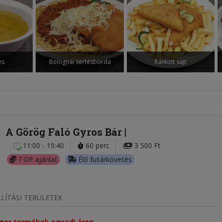
es
Bolognai sertésborda
Rántott sajt
A Görög Faló Gyros Bár
11:00 - 19:40
60 perc
3 500 Ft
TOP ajánlat
Élő futárkövetés
LÍTÁSI TERÜLETEK
áger termékek egyedi áron