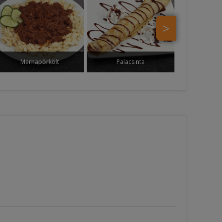
>
Marhapörkölt
Palacsinta