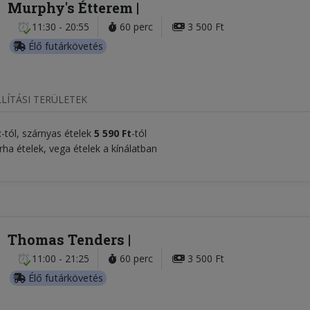
Murphy's Étterem
11:30 - 20:55
60 perc
3 500 Ft
Élő futárkövetés
LÍTÁSI TERÜLETEK
t
-tól, szárnyas ételek
5
5
90 Ft
-tól
rha ételek, vega ételek a kínálatban
Thomas Tenders
11:00 - 21:25
60 perc
3 500 Ft
Élő futárkövetés