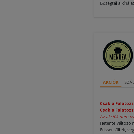
Bőségtál a kínála
AKCIÓK
SZÁL
Csak a Falatozz
Csak a Falatozz
Az akciók nem ö
Hetente változó
Frissensültek, veg