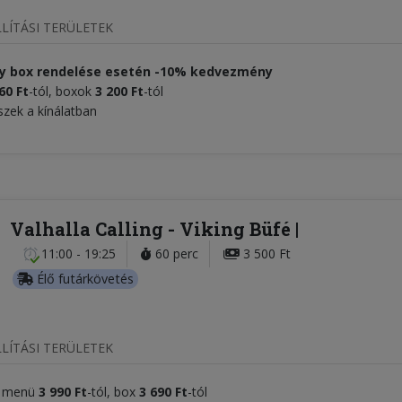
LÍTÁSI TERÜLETEK
y box rendelése esetén -10% kedvezmény
60 Ft
-tól, boxok
3 200 Ft
-tól
szek a kínálatban
Valhalla Calling - Viking Büfé
11:00 - 19:25
60 perc
3 500 Ft
Élő futárkövetés
LÍTÁSI TERÜLETEK
r menü
3 990 Ft
-tól, box
3 690 Ft
-tól