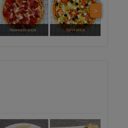
>
Húsimádó pizza
Gyros pizza