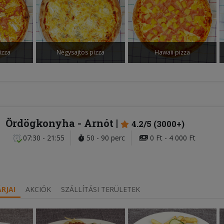
izza
Négysajtos pizza
Hawaii pizza
Ördögkonyha
- Arnót
4.2/5 (3000+)
07:30 - 21:55
50 - 90 perc
0 Ft - 4 000 Ft
RJAI
AKCIÓK
SZÁLLÍTÁSI TERÜLETEK