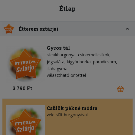
Étlap
Étterem sztárjai
Gyros tál
steakburgonya
csirkemellcsíkok
jégsaláta
kígyóuborka
paradicsom
lilahagyma
választható öntettel
3 790 Ft
Csülök pékné módra
vele sült burgonyával