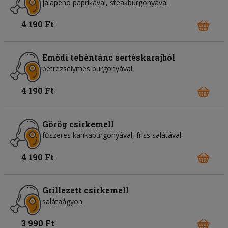
jalapeno paprikával, steakburgonyával
4 190 Ft
Emődi tehéntánc sertéskarajból
petrezselymes burgonyával
4 190 Ft
Görög csirkemell
fűszeres karikaburgonyával, friss salátával
4 190 Ft
Grillezett csirkemell
salátaágyon
3 990 Ft