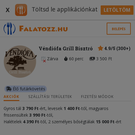
Töltsd le applikációnkat
X
LETÖLTÖM
BELÉPÉS
Véndiófa Grill Bisztró
4.9/5 (300+)
Zárva
60 perc
3 500 Ft
Élő futárkövetés
AKCIÓK
SZÁLLÍTÁSI TERÜLETEK
FIZETÉSI MÓDOK
Gyros tál
3 790 Ft
-ért, levesek
1 400
Ft
-tól, magyaros
frissensültek
3 990 Ft
-tól,
Halételek
4 390 Ft
-tól, 2 személyes bőségtálak
15 0
00
Ft
-ért