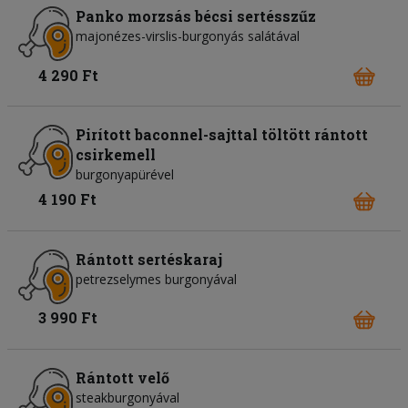
Panko morzsás bécsi sertésszűz
majonézes-virslis-burgonyás salátával
4 290 Ft
Pirított baconnel-sajttal töltött rántott
csirkemell
burgonyapürével
4 190 Ft
Rántott sertéskaraj
petrezselymes burgonyával
3 990 Ft
Rántott velő
steakburgonyával