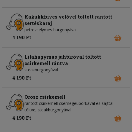
Kakukkfüves velővel töltött rántott
sertéskaraj
petrezselymes burgonyával
4 190 Ft
Lilahagymás juhtúróval töltött
csirkemell rántva
steakburgonyával
4 190 Ft
Orosz csirkemell
rántott csirkemell csemegeuborkával és sajttal
töltve, steakburgonyával
4 190 Ft