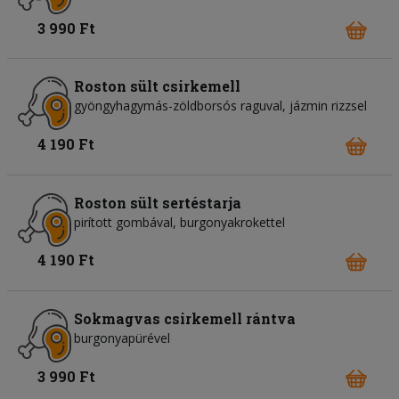
3 990 Ft
Roston sült csirkemell
gyöngyhagymás-zöldborsós raguval, jázmin rizzsel
4 190 Ft
Roston sült sertéstarja
pirított gombával, burgonyakrokettel
4 190 Ft
Sokmagvas csirkemell rántva
burgonyapürével
3 990 Ft