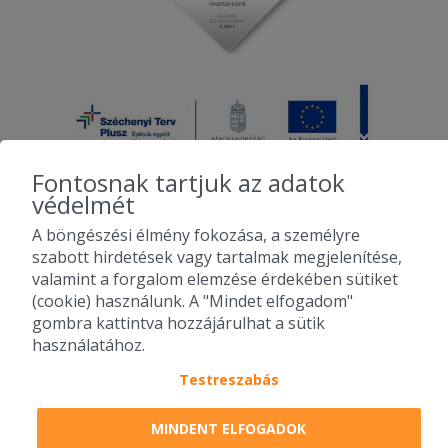
Fontosnak tartjuk az adatok
védelmét
A böngészési élmény fokozása, a személyre
2010-2026 Copyright - Falatozz.hu - Diston-line Kft.
szabott hirdetések vagy tartalmak megjelenítése,
valamint a forgalom elemzése érdekében sütiket
Pizza, gyros, hamburger, menük kedvező áron, egy helyen az összes
(cookie) használunk. A "Mindet elfogadom"
étterem ajánlata.
gombra kattintva hozzájárulhat a sütik
használatához.
Testreszabás
MINDENT ELFOGADOK