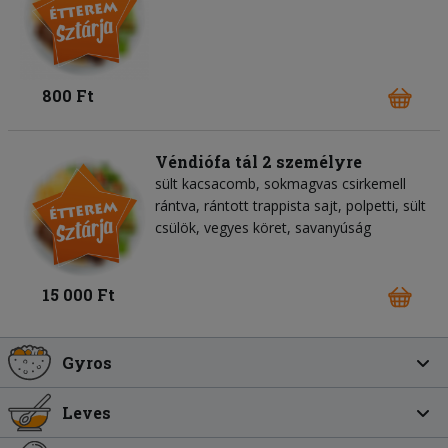
800 Ft
Véndiófa tál 2 személyre
sült kacsacomb, sokmagvas csirkemell
rántva, rántott trappista sajt, polpetti, sült
csülök, vegyes köret, savanyúság
15 000 Ft
Gyros
Leves