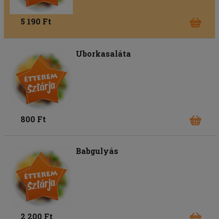
5 190 Ft
Uborkasaláta
800 Ft
Babgulyás
2 200 Ft