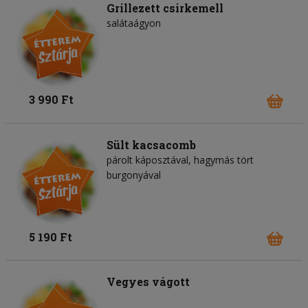
Grillezett csirkemell
salátaágyon
3 990 Ft
Sült kacsacomb
párolt káposztával, hagymás tört
burgonyával
5 190 Ft
Vegyes vágott