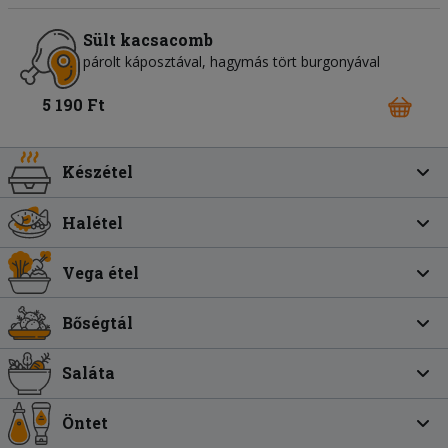
Sült kacsacomb
párolt káposztával, hagymás tört burgonyával
5 190 Ft
Készétel
Halétel
Vega étel
Bőségtál
Saláta
Öntet