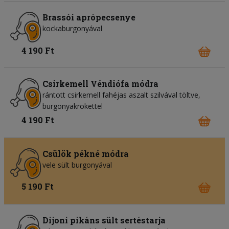
Brassói aprópecsenye
kockaburgonyával
4 190 Ft
Csirkemell Véndiófa módra
rántott csirkemell fahéjas aszalt szilvával töltve,
burgonyakrokettel
4 190 Ft
Csülök pékné módra
vele sült burgonyával
5 190 Ft
Dijoni pikáns sült sertéstarja