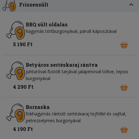
Frissensült
BBQ sült oldalas
hagymás törtburgonyával, párolt káposztával
5 190 Ft
Betyáros sertéskaraj rántva
juhtúróval-füstölt tarjával-jalapenoval töltve, tepsis
burgonyával
4 290 Ft
Borzaska
fokhagymás rántott sertéskaraj tejföllel és sajttal,
petrezselymes burgonyával
4 190 Ft