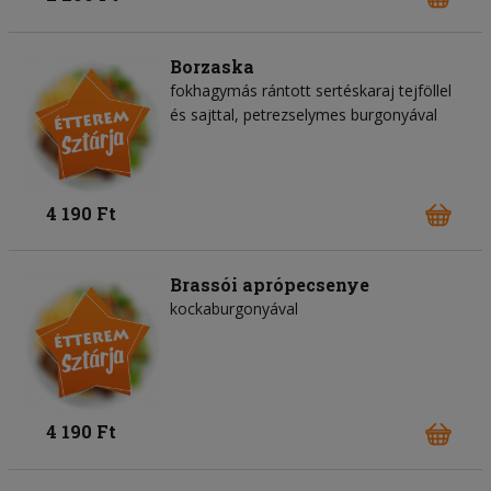
Borzaska
fokhagymás rántott sertéskaraj tejföllel
és sajttal, petrezselymes burgonyával
4 190 Ft
Brassói aprópecsenye
kockaburgonyával
4 190 Ft