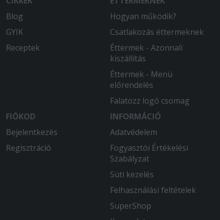
CIKKEK
ÉTTERMEKNEK
Blog
Hogyan működik?
GYIK
Csatlakozás éttermeknek
Receptek
Éttermek - Azonnali
kiszállítás
Éttermek - Menü
előrendelés
Falatozz logó csomag
FIÓKOD
INFORMÁCIÓ
Bejelentkezés
Adatvédelem
Regisztráció
Fogyasztói Értékelési
Szabályzat
Süti kezelés
Felhasználási feltételek
SuperShop