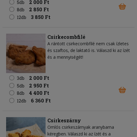
2 000 Ft
5db
2 850 Ft
8db
3 850 Ft
12db
Csirkecombfilé
A rántott csirkecombfilé nem csak ízletes
és szaftos, de laktató is. Válaszd ki az ízét
és a mennyiségét!
2 000 Ft
3db
2 950 Ft
5db
4 400 Ft
8db
6 360 Ft
12db
Csirkeszárny
Omlós csirkeszárnyak aranybarna
kéregben. Válaszd ki az ízét és a