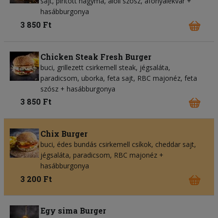
sajt, pirított hagyma, aioli szósz, áfonyalekvár +
hasábburgonya
3 850 Ft
Chicken Steak Fresh Burger
buci, grillezett csirkemell steak, jégsaláta,
paradicsom, uborka, feta sajt, RBC majonéz, feta
szósz + hasábburgonya
3 850 Ft
Chix Burger
buci, édes bundás csirkemell csíkok, cheddar sajt,
jégsaláta, paradicsom, RBC majonéz +
hasábburgonya
3 200 Ft
Egy sima Burger