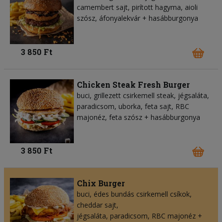
camembert sajt, pirított hagyma, aioli
szósz, áfonyalekvár + hasábburgonya
3 850 Ft
Chicken Steak Fresh Burger
buci, grillezett csirkemell steak, jégsaláta,
paradicsom, uborka, feta sajt, RBC
majonéz, feta szósz + hasábburgonya
3 850 Ft
Chix Burger
buci, édes bundás csirkemell csíkok,
cheddar sajt,
jégsaláta, paradicsom, RBC majonéz +