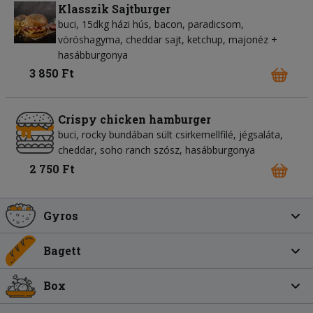
Klasszik Sajtburger
buci, 15dkg házi hús, bacon, paradicsom,
vöröshagyma, cheddar sajt, ketchup, majonéz +
hasábburgonya
3 850 Ft
Crispy chicken hamburger
buci, rocky bundában sült csirkemellfilé, jégsaláta,
cheddar, soho ranch szósz, hasábburgonya
2 750 Ft
Gyros
Bagett
Box