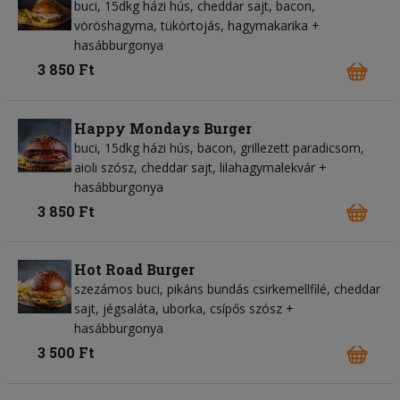
buci, 15dkg házi hús, cheddar sajt, bacon,
vöröshagyma, tükörtojás, hagymakarika +
hasábburgonya
3 850 Ft
Happy Mondays Burger
buci, 15dkg házi hús, bacon, grillezett paradicsom,
aioli szósz, cheddar sajt, lilahagymalekvár +
hasábburgonya
3 850 Ft
Hot Road Burger
szezámos buci, pikáns bundás csirkemellfilé, cheddar
sajt, jégsaláta, uborka, csípős szósz +
hasábburgonya
3 500 Ft