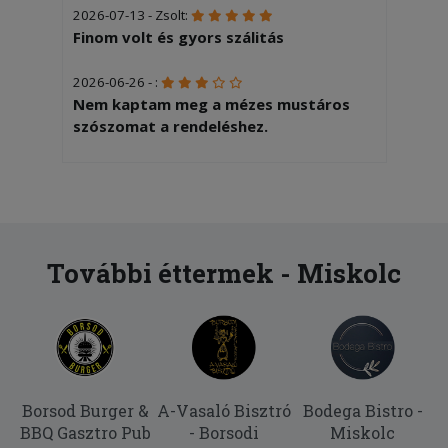
2026-07-13 - Zsolt:
Finom volt és gyors szálitás
2026-06-26 - :
Nem kaptam meg a mézes mustáros
szószomat a rendeléshez.
2026-04-10 - Éva:
Ilyen rossz rántotthúst még nem
ettünk! Ki kellett dobnom!
2026-03-30 - Norbert:
További éttermek - Miskolc
Elégedett voltam
2026-03-06 - :
Nagyon finom volt.
2025-09-04 - :
Borsod Burger &
A-Vasaló Bisztró
Bodega Bistro -
Jó melegen hozta ki a futár a gyros
BBQ Gasztro Pub
- Borsodi
Miskolc
tálat, és finom is volt.