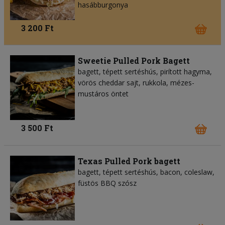
hasábburgonya
3 200 Ft
Sweetie Pulled Pork Bagett
bagett, tépett sertéshús, pirított hagyma,
vörös cheddar sajt, rukkola, mézes-
mustáros öntet
3 500 Ft
Texas Pulled Pork bagett
bagett, tépett sertéshús, bacon, coleslaw,
füstös BBQ szósz