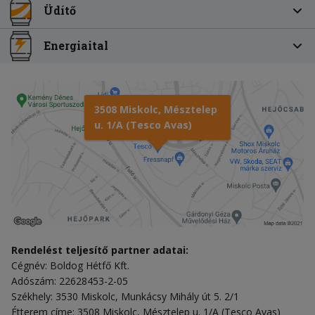
Üdítő
Energiaital
3508 Miskolc, Mésztelep
u. 1/A (Tesco Avas)
Rendelést teljesítő partner adatai:
Cégnév: Boldog Hétfő Kft.
Adószám: 22628453-2-05
Székhely: 3530 Miskolc, Munkácsy Mihály út 5. 2/1
Étterem címe: 3508 Miskolc, Mésztelep u. 1/A (Tesco Avas)