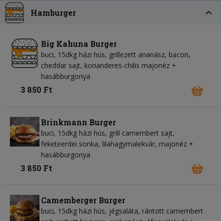
Hamburger
Big Kahuna Burger
buci, 15dkg házi hús, grillezett ananász, bacon,
cheddar sajt, korianderes-chilis majonéz +
hasábburgonya
3 850 Ft
Brinkmann Burger
buci, 15dkg házi hús, grill camembert sajt,
feketeerdei sonka, lilahagymalekvár, majonéz +
hasábburgonya
3 850 Ft
Camemberger Burger
buci, 15dkg házi hús, jégsaláta, rántott camembert