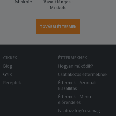
- Miskolc
Vasaltlángos -
Miskolc
2025-08-23 - :
Gyors ki szállitás friss meleg a rendelt
étel!
TOVÁBBI ÉTTERMEK
CIKKEK
ÉTTERMEKNEK
Blog
Hogyan működik?
GYIK
Csatlakozás éttermeknek
Receptek
Éttermek - Azonnali
kiszállítás
Éttermek - Menü
előrendelés
Falatozz logó csomag