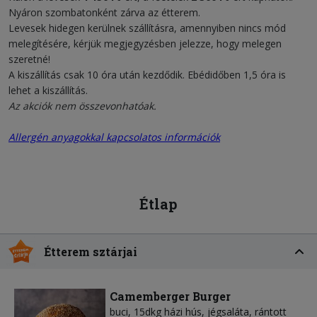
Nyáron szombatonként zárva az étterem.
Levesek hidegen kerülnek szállításra, amennyiben nincs mód
melegítésére, kérjük megjegyzésben jelezze, hogy melegen
szeretné!
A kiszállítás csak 10 óra után kezdődik. Ebédidőben 1,5 óra is
lehet a kiszállítás.
Az akciók nem összevonhatóak.
Allergén anyagokkal kapcsolatos információk
Étlap
Étterem sztárjai
Camemberger Burger
buci, 15dkg házi hús, jégsaláta, rántott