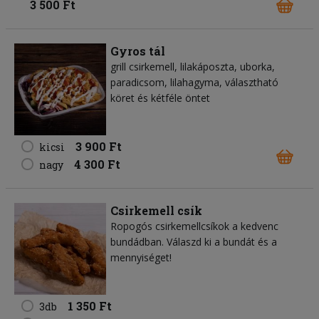
3 500 Ft
Gyros tál
grill csirkemell, lilakáposzta, uborka,
paradicsom, lilahagyma, választható
köret és kétféle öntet
3 900 Ft
kicsi
4 300 Ft
nagy
Csirkemell csík
Ropogós csirkemellcsíkok a kedvenc
bundádban. Válaszd ki a bundát és a
mennyiséget!
1 350 Ft
3db