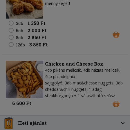
mennyiségét!
1 350 Ft
3db
2 000 Ft
5db
2 850 Ft
8db
3 850 Ft
12db
Chicken and Cheese Box
4db pikáns mellcsík, 4db házias mellcsík,
4db philadelphia
sajtgolyó, 3db mac&chesse nuggets, 3db
cheddar&chili nuggets, 1 adag
steakburgonya + 1 választható szósz
6 600 Ft
Heti ajánlat