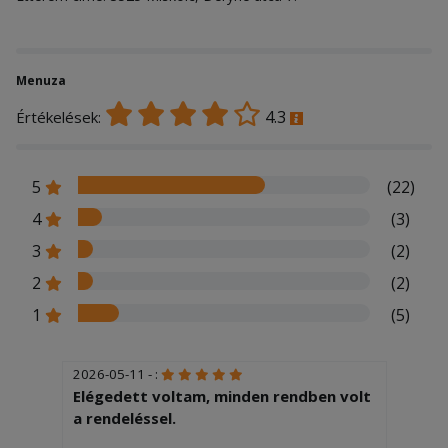
Menuza
4.3
Értékelések:
5
(22)
4
(3)
3
(2)
2
(2)
1
(5)
2026-05-11 - :
Elégedett voltam, minden rendben volt
a rendeléssel.