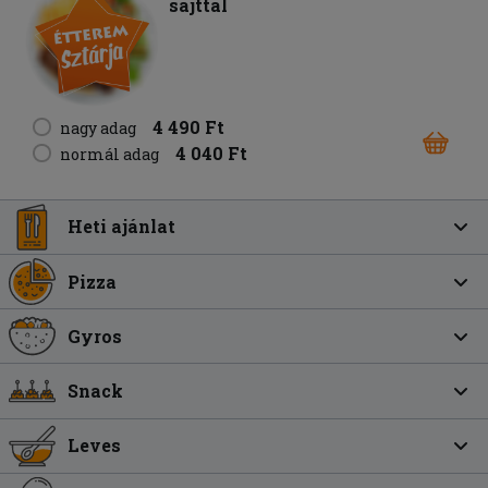
sajttal
4 490 Ft
nagy adag
4 040 Ft
normál adag
Heti ajánlat
Pizza
Gyros
Snack
Leves