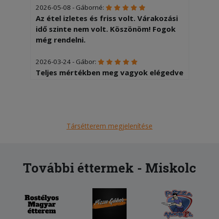
2026-05-08 - Gáborné:
Az étel izletes és friss volt. Várakozási
idő szinte nem volt. Köszönöm! Fogok
még rendelni.
2026-03-24 - Gábor:
Teljes mértékben meg vagyok elégedve
2026-02-19 - Tibor:
Finom ételek, kedvező ár, gyors
kiszállítás
Társétterem megjelenítése
2026-01-31 - Molnár:
A kiszállítás gyorsasága miatt 2! A kaja
értékelhetetlen.
További éttermek - Miskolc
2025-12-21 - :
a legrosszabb menü amit kaptam főleg
annyi pénzért ment a kukába olyan volt
mint a moslék