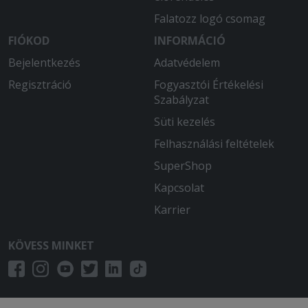
kímélték az ízektől. Mintha tésztát
Falatozz logó csomag
ettem volna magába.
FIÓKOD
INFORMÁCIÓ
2025-10-20 - :
Bejelentkezés
Adatvédelem
Minden rendben volt. az étel izletes. a
kiszállítás időben érkezett.
Regisztráció
Fogyasztói Értékelési
Szabályzat
2025-06-27 - Kovács:
Süti kezelés
Minden rendben volt.
Felhasználási feltételek
2025-06-15 - Eszter:
SuperShop
A görög gyümölcslevesről nem tudtam
Kapcsolat
eldönteni, hogy nagyon citrusos, vagy
meg van romolva, de ehetetlen volt.
Karrier
Sajnálom. A többivel meg voltam
elégedve
KÖVESS MINKET
2025-06-14 - Donát:
Nem először rendelek innen, és
maximálisan meg vagyok elégedve!