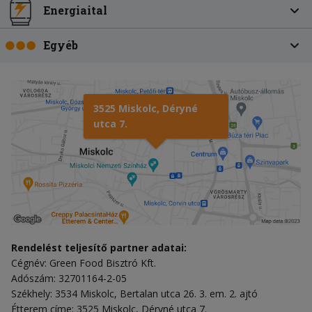
Energiaital
Egyéb
3525 Miskolc, Déryné
utca 7.
Rendelést teljesítő partner adatai:
Cégnév: Green Food Bisztró Kft.
Adószám: 32701164-2-05
Székhely: 3534 Miskolc, Bertalan utca 26. 3. em. 2. ajtó
Étterem címe: 3525 Miskolc, Déryné utca 7.