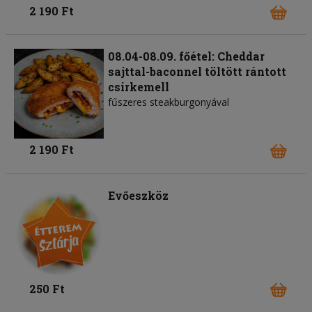
2 190 Ft
08.04-08.09. főétel: Cheddar
sajttal-baconnel töltött rántott
csirkemell
fűszeres steakburgonyával
2 190 Ft
Evőeszköz
250 Ft