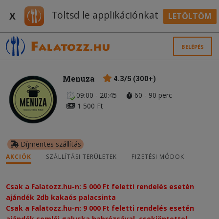
Töltsd le applikációnkat
X
LETÖLTÖM
BELÉPÉS
Menuza
4.3/5 (300+)
09:00 - 20:45
60 - 90 perc
1 500 Ft
Díjmentes szállítás
AKCIÓK
SZÁLLÍTÁSI TERÜLETEK
FIZETÉSI MÓDOK
Csak a Falatozz.hu-n: 5 000 Ft feletti rendelés esetén
ajándék 2db kakaós palacsinta
Csak a Falatozz.hu-n: 9 000 Ft feletti rendelés esetén
ajándék somlói galuska habrózsával, csokiöntettel