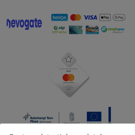
Köszönöm az ajándék édességet is!