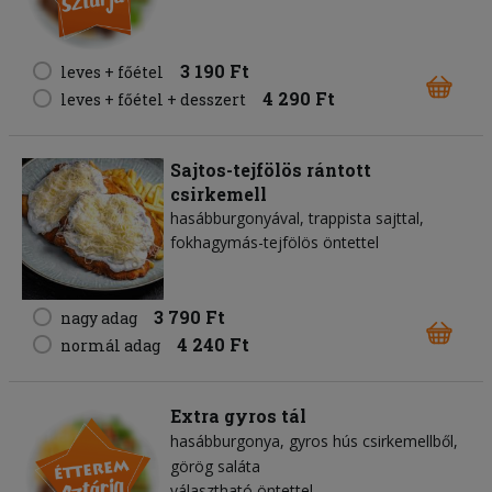
3 190 Ft
leves + főétel
4 290 Ft
leves + főétel + desszert
Sajtos-tejfölös rántott
csirkemell
hasábburgonyával, trappista sajttal,
fokhagymás-tejfölös öntettel
3 790 Ft
nagy adag
4 240 Ft
normál adag
Extra gyros tál
hasábburgonya
gyros hús csirkemellből
görög saláta
választható öntettel