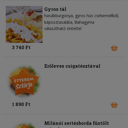
Gyros tál
hasábburgonya
gyros hús csirkemellből
káposztasaláta
lilahagyma
választható öntettel
3 740 Ft
Erőleves csigatésztával
1 890 Ft
Milánói sertésborda füstölt