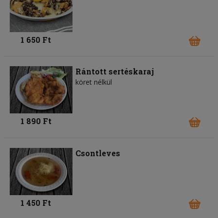
1 650 Ft
Rántott sertéskaraj
köret nélkül
1 890 Ft
Csontleves
1 450 Ft