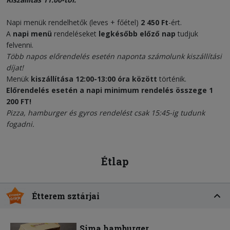
Napi menük rendelhetők (leves + főétel)
2 450 Ft
-ért.
A
napi menü
rendeléseket
legkésőbb előző nap
tudjuk
felvenni.
Több napos előrendelés esetén naponta számolunk kiszállítási
díjat!
Menük
kiszállítása 12:00-13:00 óra között
történik.
Előrendelés esetén a napi minimum rendelés összege 1
200 FT!
Pizza, hamburger és gyros rendelést csak 15:45-ig tudunk
fogadni.
Étlap
Étterem sztárjai
Sima hamburger