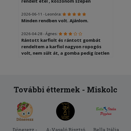
rendelt ètel , köszönöm szépen
2026-06-11 - Leonóra:
Minden rendben volt. Ajánlom.
2026-04-28 - Ágnes:
Rántott karfiolt és rántott gombát
rendeltem a karfiol nagyon ropogós
volt, nem sült át, a gomba pedig ízetlen
volt, bőven kellett sózni, szószozni.
2026-03-01 - Csaba:
Baromi nagy adagot kaptam, ami
ráadásul nagyon finom is volt.
További éttermek - Miskolc
2026-01-16 - Gyula:
A kiszállítás nagyon gyors volt. Az étel
a megszokott magyaros ízvilágot
tükrözte.
Dönerezz -
A-Vasaló Bisztró
Bella Itália