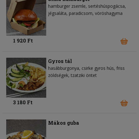
hamburger zsemle
sertéshúspogácsa
jégsaláta
paradicsom
vöröshagyma
1 920 Ft
Gyros tál
hasábburgonya
csirke gyros hús
friss
zöldségek
tzatziki öntet
3 180 Ft
Mákos guba