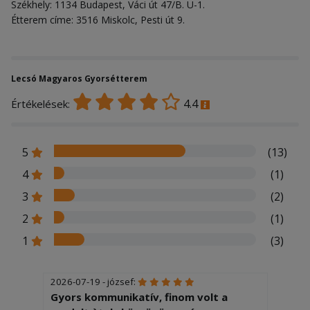
Székhely: 1134 Budapest, Váci út 47/B. Ü-1.
Étterem címe: 3516 Miskolc, Pesti út 9.
Lecsó Magyaros Gyorsétterem
4.4
Értékelések:
5
(13)
4
(1)
3
(2)
2
(1)
1
(3)
2026-07-19 - józsef:
Gyors kommunikatív, finom volt a