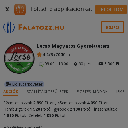
Töltsd le applikációnkat
X
LETÖLTÖM
BELÉPÉS
Lecsó Magyaros Gyorsétterem
4.4/5 (7000+)
09:00 - 16:00
60 perc
3 500 Ft
Élő futárkövetés
AKCIÓK
SZÁLLÍTÁSI TERÜLETEK
FIZETÉSI MÓDOK
ISMER
32cm-es pizzák
2 890 Ft
-ért, 45cm-es pizzák
4 090 Ft
-ért
Hamburgerek
1 920 Ft
-tól, gyrosok
2 190
Ft
-tól, frissensültek
1 810 Ft
-tól, főételek
1 090
Ft
-tól
Kiszállítás 11:00-tól.