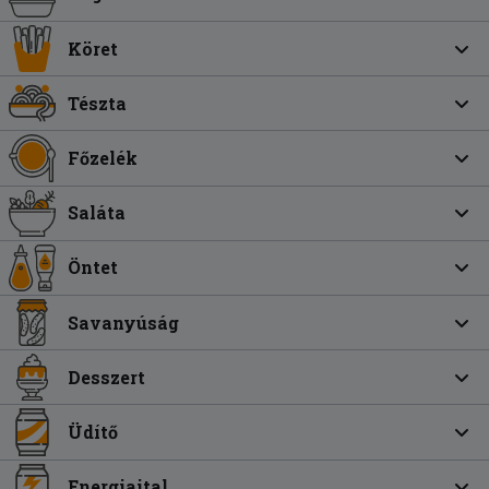
Köret
Tészta
Főzelék
Saláta
Öntet
Savanyúság
Desszert
Üdítő
Energiaital