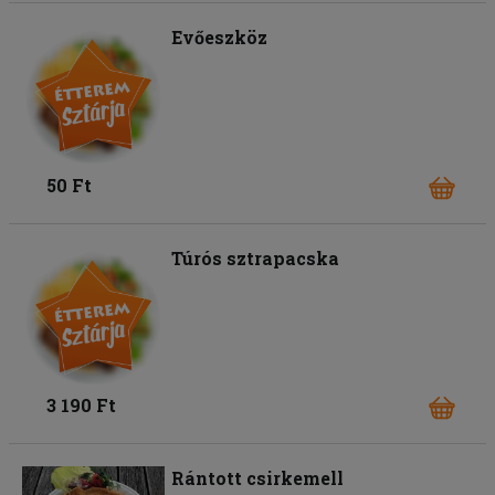
Evőeszköz
50 Ft
Túrós sztrapacska
3 190 Ft
Rántott csirkemell