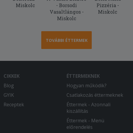
2025-09-05 - Anna:
Miskolc
- Borsodi
Pizzéria -
Minden rendben volt, hamar ki is
Vasaltlángos -
Miskolc
szállították. Meleg volt az étel és finom
Miskolc
is. Köszönjük
2025-08-29 - Anikó:
Tehetetlenül rossz volt a főzelék, iiszta
TOVÁBBI ÉTTERMEK
rántás, tök alig! A vagdalt hideg, rágós
és íztelen, minden a kukában landolt.
Soha többé nem rendelek innen.
2025-08-19 - Margit:
CIKKEK
ÉTTERMEKNEK
Hideg volt minden étel !
Blog
Hogyan működik?
2025-08-05 - Jánosné:
GYIK
Csatlakozás éttermeknek
Nekem eléggé zsíros volt a burgonya, a
Receptek
Éttermek - Azonnali
pizza tészta nem volt rendesen
kiszállítás
megsütve. Ízre mind a kettő jó volt.
Éttermek - Menü
2025-07-07 - Tamás:
előrendelés
Rendben ment minden. Elégedett