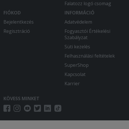
Falatozz logó csomag
voltam az étellel.
FIÓKOD
INFORMÁCIÓ
Bejelentkezés
Adatvédelem
Regisztráció
Fogyasztói Értékelési
Szabályzat
Süti kezelés
Felhasználási feltételek
SuperShop
Kapcsolat
Karrier
KÖVESS MINKET