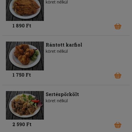
köret nélkül
1 890 Ft
Rántott karfiol
köret nélkül
1 750 Ft
Sertéspörkölt
köret nélkül
2 590 Ft